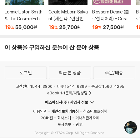
Lonnie Liston Smith
Cecile McLorin Salva
Blossom Dearie (블
B
& The Cosmic Echo
nt (세실 맥로린 살반
로섬 디어리) - Great
로
es (로니 리스턴 스미
트) - With Every Bre
Women Of Song
m
19
55,000
19
25,700
19
27,500
1
%
%
%
원
원
원
스 앤 더 코스믹 에코
ath I Take
br
즈) - Visions Of A Ne
w World [LP]
이 상품을 구입하신 분들이 산 분야 상품
로그인
최근 본 상품
주문/배송
고객센터 1544-3800
티켓 1544-6399
중고샵 1566-4295
eBook 1:1문의/채팅상담
예스이십사(주) 사업자 정보
이용약관
개인정보처리방침
청소년보호정책
PC버전
회사소개
거래처관계자께
도서홍보
광고
Copyright © YES24 Corp. All Rights Reserved.
MATOM11