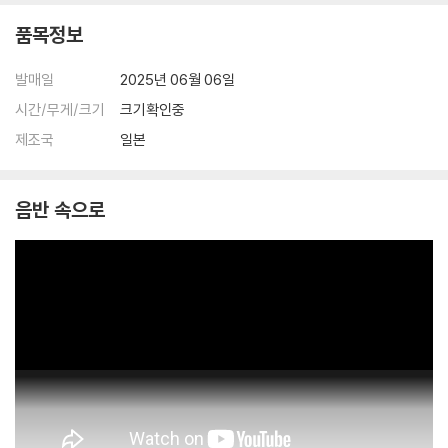
품목정보
발매일
2025년 06월 06일
시간/무게/크기
크기확인중
제조국
일본
음반 속으로