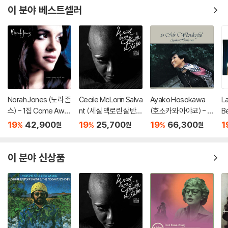
이 분야 베스트셀러
Norah Jones (노라 존
Cecile McLorin Salva
Ayako Hosokawa
L
스) - 1집 Come Awa
nt (세실 맥로린 살반
(호소카와 아야코) - M
B
y With Me (20th Ann
트) - With Every Bre
r. Wonderful - three
d
19
42,900
19
25,700
19
66,300
1
%
%
%
원
원
원
iversary)[LP]
ath I Take
blind mice [LP]
컬
이 분야 신상품