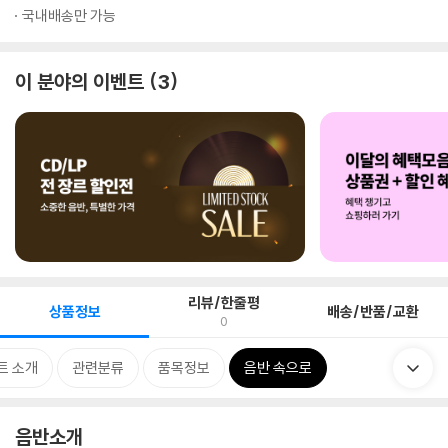
국내배송만 가능
이 분야의 이벤트
3
리뷰/한줄평
상품정보
배송/반품/교환
0
트 소개
관련분류
품목정보
음반 속으로
음반소개