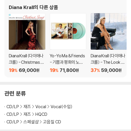
Diana Krall
의 다른 상품
Diana Krall (다이애나
Yo-Yo Ma & Friends
Diana Krall (다이애나
크롤) - Christmas S
- 기쁨과 평화의 노래
크롤) - The Look Of
ongs [레드 앤 그린 스
(Songs Of Joy & Pe
Love [2LP]
19
69,000
19
71,800
37
59,000
%
%
%
원
원
원
플릿 컬러 LP]
ace) [그린 컬러 2LP]
관련 분류
CD/LP
재즈
Vocal
Vocal(수입)
CD/LP
재즈
HQCD
CD/LP
스페셜샵
고음질 CD