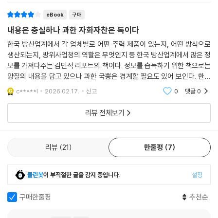
다연장로켓포로서 천무가 갖는 몇몇 특징을 살펴보자. 천무는 동급 장비들
대비 화력은 강력하면서도 운용유지비가 낮고, 전투에서 적의 공격을 피할
eBook
구매
수 있는 여러 성능도 기존 장비들보다 대폭 향상되었다. 이는 미국이 개발
내용은 충실하나 과한 자화자찬은 독이다
한 궤도형 로켓포인 M270MLRS와 차륜형 로켓포인 하이마스의 특징이
한국 방산업계에서 각 업체별로 어떤 주력 제품이 있는지, 어떤 방식으로
천무에 적절히 섞여 있는 덕분이다. MLRS와 하이마스는 현재 한국 육군
생산되는지, 방위사업청의 역할은 무엇인지 등 한국 방산업계에서 많은 정
에서도 일부 운용 중이고 세계 수출시장에서는 천무와 맞붙는 경쟁자이기
보를 가져다주는 김민석 리포트의 책이다. 정보를 습득하기 위한 책으로는
도 한데, 이 두 로켓포와 천무를 비교해보면 천무가 갖는 특징을 더욱 확실
양질의 내용을 담고 있으나 과한 국뽕은 경계할 필요도 있어 보인다. 한국
히 알 수 있다.
의 방산 회사들이 가성비가 뛰어난 무기를 만드는 것은 맞지만 이것만으로
c*****l
2026.02.17.
신고
0
댓글
0
--- pp.302-303
방산 수출의
리뷰 전체보기
즉, 한국 방위산업에서는 결국 국내의 군 수요를 뚫고 군에 납품하지 못하
면 수출도 불가능하다. 이는 두 가지 문제 때문이다. 하나는 한국산 무기 대
부분의 체계개발은 기업이 아닌 ADD가 주도하기 때문이다. 즉, ADD가
리뷰
21
한줄평
7
개발을 하면 업체는 ADD로부터 기술을 제공받아 생산하는 구조인 것이
다. 그런데 ADD는 오로지 한국군의 수요를 만족시킬 수 있는 무기를 개발
클린봇
이 부적절한 글을 감지 중입니다.
설정
하는 기관이고, 따라서 K-방산은 자연히 정부주도의 산업이 된다.
다른 한 가지 문제는, 한국의 수출대상국들이 한국군에서 실제로 운용하는
구매한줄평
추천순
무기만 구매하고 싶어 한다는 것이다. 한국군은 세계적 규모의 재래식 전
력을 보유하고 있기 때문에, ‘한국군에서 운용되는 무기’라는 사실은 성능