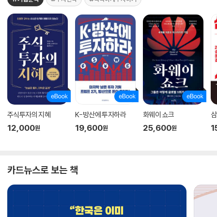
주식투자의 지혜
K-방산에 투자하라
화웨이 쇼크
삼
12,000
19,600
25,600
1
원
원
원
카드뉴스로 보는 책