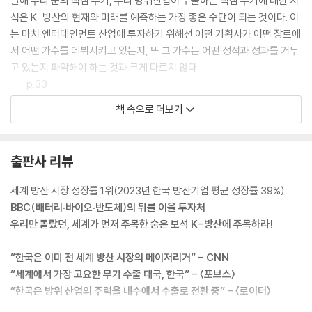
말해 우리 군의 핵심 무기, 우리 방위산업이 수출하는 핵심 무기에 대한 지
식은 K-방산의 현재와 미래를 예측하는 가장 좋은 수단이 되는 것이다. 이
는 마치 엔터테인먼트 산업에 투자하기 위해선 어떤 기획사가 어떤 장르에
서 어떤 가수를 데뷔시키고 있는지, 또 그 가수는 어떤 성적과 성과를 거두
고 있는지 파악해야 하는 것과 크게 다르지 않다.
--- p.33
책 속으로 더보기
이 책의 내용은 ‘우리 방위산업은 왜 또 어떻게 강해진 것일까?’, ‘지금의 높
은 성장세는 앞으로 얼마나 지속될까?’ 등의 거시적 질문으로 시작한다. 더
불어 당장 2025년 올해, 내년, 그리고 4대 방산강국으로 도약할 2027년
출판사 리뷰
까지 우리가 판매할 아이템들로는 구체적으로 어떤 것들이 있고, 그것들의
경쟁력은 어떠하며, 미래의 방위산업을 위해 현재 어떠한 먹거리들이 준비
세계 방산 시장 성장률 1위(2023년 한국 방산기업 평균 성장률 39%)
중에 있는지에 대해서도 다룬다.
BBC(배터리·바이오·반도체)의 뒤를 이을 투자처
이어 대한민국 방위산업의 대표적인 라이벌 기업들을 비교 분석하고, 그들
우리만 몰랐던, 세계가 먼저 주목한 숨은 보석 K-방산에 주목하라!
이 가진 경쟁력과 역량은 어느 정도이며 어떤 경쟁에 노출되어 있는지도
알아본다. 방위산업은 기본적으로 정부를 상대로 하는 세일즈이며, 한국
“한국은 이미 전 세계 방산 시장의 메이저리거” - CNN
방위산업의 내수시장 경쟁이 곧 해외수출의 성과와 기업들의 운명을 좌우
“세계에서 가장 고요한 무기 수출 대국, 한국” - 〈포브스〉
한다는 점을 염두에 두며 읽어나가면 흥미로울 것이다. 마지막으로 뒷부분
“한국은 방위 산업의 주력을 내수에서 수출로 전환 중” - 〈로이터〉
에선 급격하게 바뀌는 현대 전장의 환경과 미래전을 예측하면서 우리 방위