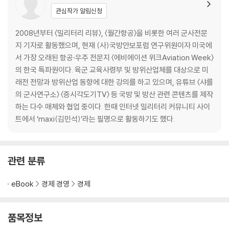
무기 6. 디젤잠수함: 미사일 기습공격이 가능한 암살자
관심작가 알림신청
무기 7. 다목적 전투함: 완벽한 국산화로 토탈 솔루션을 제공하다
무기 8. 해상 무인체계: 미래 해전을 책임지는 ‘유령함대’
2008년부터 〈밀리터리 리뷰〉, 〈월간항공〉을 비롯한 여러 군사전문
지 기자로 활동했으며, 현재 (사)국방안보포럼 연구위원이자 미국에
4장 수출의 다크호스, 미사일
서 가장 오래된 항공·우주 전문지 〈에비에이션 위크Aviation Week〉
의 한국 특파원이다. 육군 교육사령부 및 방위산업체를 대상으로 미
무기 9. 지대지미사일: 세계 시장을 석권할 또 다른 다크호스
래전 전망과 방위산업 동향에 대한 강의를 하고 있으며, 유튜브 〈샤를
무기 10. 지대공미사일: 모래바람 속에 숨겨진 수출 효자
의 군사연구소〉 〈증시각도기TV〉 등 국방 및 방산 관련 콘텐츠를 제작
하는 다수 매체와 협업 중이다. 한때 인터넷 밀리터리 커뮤니티 사이
5장 K-방산을 책임지는 핵심 기업들
트에서 ‘maxi(김민석)’라는 필명으로 활동하기도 했다.
1. K-방산기업들의 세 가지 생존전략
2. 항공 분야: 유인기의 KAI와 무인기의 대한항공
관련 분류
3. 기동 무기체계: 한화에어로와 현대로템의 주도권 싸움
4. 센서와 미사일: 경쟁자이자 협력사, 한화시스템과 LIG넥스원
eBook
경제 경영
경제
나가며_미래전을 준비하라
참고문헌
품목정보
부록_ K-방산의 대표 무기와 이를 만드는 회사들