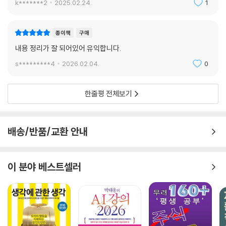
능할 정도의, 매우 장기적인 시각에서 바라봐야 하는 사업인 것이다.
k*******2
2025.02.24.
1
--- pp.424-425
종이책
구매
내용 정리가 잘 되어있어 유익합니다.
s*********4
2026.02.04.
0
한줄평 전체보기
배송/반품/교환 안내
이 분야 베스트셀러