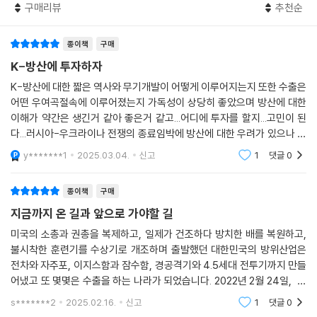
출에 있어 가장 큰 결정요인이 될 것으로 보인다.
쟁력 있는 K-방산의 10대 상품을 소개한다. 육상과 항공, 해상 무기 체계
구매리뷰
추천순
--- pp.176-177
로 나눠 설명하는데, 각 상품의 특징과 관련 기업뿐 아니라 어느 나라와 수
출이 논의되고 있는지, 그 규모는 어느 정도인지 같은 주요 정보도 구체적
종이책
구매
그러던 중 한국 방위산업 역사에 길이 남을 성과 하나가 2011년 12월에 달
으로 제시한다. ’5장 K-방산을 책임지는 핵심 기업들’은 K-방산의 기둥이
K-방산에 투자하자
성되었다. DSME1400이라는 국산 잠수함 모델 세 척을 인도네시아에 나
라 할 만한 여덟 개 기업을 소개한다. 각 기업의 강점과 특징, 연구 중인 상
가파사라는 이름으로 총 1조 3000억 원을 받고 수출하는 데 성공한 것이
K-방산에 대한 짧은 역사와 무기개발이 어떻게 이루어지는지 또한 수출은
품, 세계시장 전략 등을 종합적으로 제시한다. ‘나가며_미래전을 준비하
다. 이 성공으로 한국은 세계에서 다섯 번째로 잠수함 수출국이 되었다. 또
어떤 우여곡절속에 이루어졌는지 가독성이 상당히 좋았으며 방산에 대한
라’는 K-방산의 향후 10년을 전망한다. 200여 장의 사진과 함께 K-방산
이해가 약간은 생긴거 같아 좋은거 같고...어디에 투자를 할지...고민이 된
한 과거 한국에 기술을 이전해주었던 독일 TKMS와의 수출경쟁에서 승리
을 대표하는 무기부터 기업 분석까지 읽다 보면, K-방산 투자를 위한 기본
다...러시아-우크라이나 전쟁의 종료임박에 방산에 대한 우려가 있으나 오
해 거둔 결과라는 점에서, 이는 한국 조선 산업의 기술력이 그야말로 청출
지식을 쌓을 수 있을 것이다.
히려 이제 시작이 아닐까 하는 생각이 든다. 전쟁으로 탄약과 장비를 다시
어람(靑出於藍)임을 증명해준 상징적 사건이었다. 그런데 사실 이러한
y*******1
2025.03.04.
신고
1
댓글
0
채워놓아야 하
성공은 기술력뿐 아니라 여러 시기와 조건이 한국에게 행운처럼 작용해준
이 책을 읽다보면 우리가 그동안 K-방산에 대해 얼마나 무지했는지를 깨
덕분인 면도 있다.
종이책
구매
달을 수 있다. 독자들은 이 책을 통해 K-방산에 대한 정확한 이해를 바탕으
--- p.216
로, 새로운 부의 시장에서 기회를 잡을 수 있을 것이다.
지금까지 온 길과 앞으로 가야할 길
미국의 소총과 권총을 복제하고, 일제가 건조하다 방치한 배를 복원하고,
2009년부터 2013년까지 1300억의 비용을 들여 개발한 K239천무는 여
불시착한 훈련기를 수상기로 개조하며 출발했던 대한민국의 방위산업은
러 종류의 유도 및 무유도 로켓과 지대지미사일을 탑재하는 다연장로켓포
전차와 자주포, 이지스함과 잠수함, 경공격기와 4.5세대 전투기까지 만들
로, 동급의 무기 중 2024년 현 시점에서 세계 최고 수준의 화력을 자랑한
어냈고 또 몇몇은 수출을 하는 나라가 되었습니다. 2022년 2월 24일, 러
다. 향후에는 한국군을 위해 약 3조 3000억 원의 예산을 투입, 200대 이
시아의 침공으로 시작된 전쟁은 유럽의 재무장을 촉발시켰고, 대한민국은
s*******2
2025.02.16.
신고
1
댓글
0
상의 다연장로켓포와 로켓탄이 배치될 예정이다.
수출을 연달아 성사