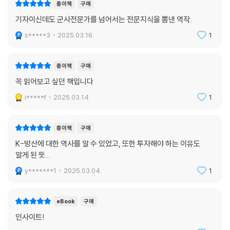
종이책
구매
에 대한 일종의 보증수표가 된다. 뿐만 아니라 한국군이 구매한 무기의 수
기자이신데도 군사전문가를 넘어서는 전문지식을 뽐낸 역작.
량이 많을수록 전체적인 규모의 경제를 달성할 수 있어, 그러한 무기를 구
매하는 해외 고객 입장에서는 낮은 부품비용 및 유지비용이라는 이익도 누
s*****3
2025.03.16.
1
릴 수 있다. 이러한 이유로 K-방산업체들은 한국군의 수요를 확보하기 위
해 필사적으로 노력한다.
종이책
구매
--- pp.360-361
꼭 읽어보고 싶던 책입니다
어느 산업이든 기업의 흥망성쇠를 결정하는 것은 앞날을 어떻게 예측하느
i*****f
2025.03.14.
1
냐에 달려 있다. 향후 어떤 상품이 인기를 끌지, 생산량과 점유율이 어떻게
될지를 내다보고 그에 대해 준비하는 것은 사실상 기업 경영활동의 핵심이
종이책
구매
자 모든 것이라 해도 과언이 아니다.
K-방산에 대한 역사를 알 수 있었고, 또한 투자해야 하는 이유도
그 관점에서 보자면 방위산업의 미래에 대해 예측하는 것은 더욱 어렵다.
알게 된 듯...
방위산업의 시장 특성상 민간시장보다 유리한 점, 그리고 민간시장과 비교
할 수 없을 정도로 어려운 점들이 섞여 있기 때문이다. 방위산업을 그저 단
y*******1
2025.03.04.
1
순히 관급품 공급, 즉 정부에 제품과 용역을 공급하는 산업으로만 한정해
생각해보자면 어떤 제품이나 솔루션을 만들어야 할지 정하는 데 5년, 그것
eBook
구매
을 개발하고 생산하는 데 각각 5년, 그리고 유지보수를 하는 데 30년 정도
인사이트!
가 걸리는 것이 일반적이다. 즉, 일반기업의 아이템 하나와는 비교가 불가