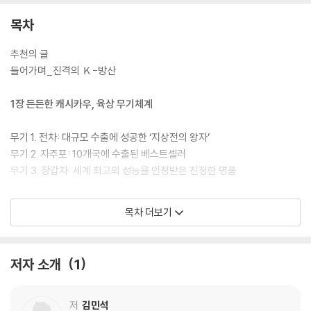
목차
추천의 글
들어가며_진격의 Ｋ-방산
1장 든든한 캐시카우, 육상 무기체계
무기 1. 전차: 대규모 수출에 성공한 ‘지상전의 왕자’
무기 2. 자주포: 10개국에 수출된 베스트셀러
무기 3. 장갑차: 세계 최고의 성능을 인정받은 진정한 명품
2장 막대한 부가 모여드는 항공 무기체계
목차 더보기
무기 4. 전투기: 냉혹한 시장상황을 가성비로 돌파한다
무기 5. 드론 및 무인항공기: 실패를 극복하고 차세대 핵심 사업으로
저자 소개
1
3장 가장 확실한 미래 먹거리, 해상 무기체계
저
김민석