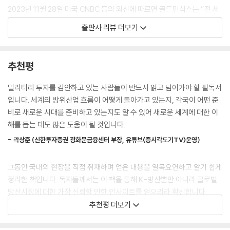
산업의 장기적 전망을 살펴본다.
2023년 11월 28일 미국 CNBC 등의 외신에 따르면 골드만삭스는 “전 세
독자들은 이 책을 통해 여타의 일반 산업과 달리 특수성이 높은 방위산업
계 군수 시장에서 한국 방위산업이 차지하는 강력한 입지를 감안할 때 한
출판사 리뷰 더보기
부문에서는 어떻게 사업이 진행되고 수출되는지, 또 K-방산의 제품 경쟁
국의 방위산업 주식은 지정학적 위험을 피할 수 있는 좋은 투자처”라고 한
력은 어떻게 높아졌고 앞으로 어떤 전망이 가능한지도 알게 될 것이다. 모
국의 방위산업 주식을 소개했다. CNN, 〈포브스〉, 〈로이터〉를 비롯한 세계
쪼록 이 책이 대한민국의 방위산업에 대한 독자들의 이해를 높이며 방산기
유수의 언론사들 역시 한국 방위산업에 눈을 돌렸다. 이들은 왜 우리의 방
추천평
업들의 흥망성쇠와 성과, 미래를 살펴보고 예측하는 데 도움이 되길 바란
위산업에 관심을 가진 걸까?
다.
밀리터리 투자를 감안하고 있는 사람들이 반드시 읽고 넘어가야 할 필독서
--- p.35
러시아-우크라이나 전쟁, 이스라엘-팔레스타인 전쟁 등으로 인해 국제 방
입니다. 세계의 방위산업 흐름이 어떻게 돌아가고 있는지, 각국이 어떤 준
위산업 시장의 규모는 현재 성장일로에 있다. 한국의 방위산업은 이런 흐
비로 새로운 시대를 준비하고 있는지도 알 수 있어 새로운 세계에 대한 이
단순히 가격 면에서만 우수했던 것이 아니다. K9이 대단한 점은 20년간
름을 타고 고속의 성장 중이다. 특히 세계 100대 방위산업체의 2023년 평
해를 돕는 데도 많은 도움이 될 것입니다.
생산되었음에도 물가상승률과 무관하게 거의 일정한 가격이 유지되는 엄
균 성장률이 4.2%인 반면, 한국 방산기업의 평균 성장률은 39%에 달할
청난 비용관리 능력을 바탕으로 했다는 데 있다. 아래 표에 나와 있듯 1차
- 곽상준 (신한투자증권 광화문금융센터 부장, 유튜브〈증시각도기TV〉운영)
정도로 크게 성장했다. 그동안 한국의 투자 시장을 주도한 건 BBC로 대표
양산 시와 11차 양산 시의 생산단가는 각각 37억 원과 39억 원인데, 20년
되는 배터리, 바이오, 반도체 산업이었다. 하지만 이 3가지는 현재 미국의
동안의 물가상승분을 감안하면 거의 기적처럼 원가가 관리되었음을 알 수
그동안 국내외 현장을 직접 취재하며 얻은 내용을 일목요연하고 알기 쉽게
견제, 중국의 추격, 거기에 고환율까지 겹쳐 투자 시장에서 점차 경쟁력을
있다. 특히 K9의 비교 대상인 미국 및 독일 자주포의 판매가격이 같은 기간
정리한 책입니다. 독자들께서는 이 책을 통해 K-방산뿐만 아니라 글로벌
잃고 있는 상태로, K-방산은 그 뒤를 이어 새로운 투자처로 떠오르고 있다.
동안 두 배 가까이 상승한 것을 생각하면 이 대단한 원가관리 능력이 그저
방산시장에 대한 가장 신뢰할 만한 인사이트를 얻으리라 확신합니다.
놀라울 따름이다.
추천평 더보기
K2, 천궁, FA-50 등 수출 대표부터 대표 기업 분석까지
- 이세환 (유튜브〈샤를의 군사연구소〉운영)
성능 면에서도 K9은 현대전에 요구되는 자주포의 모든 성능을 만족시키
당신이 누구라도 한국 방위산업을 쉽게 이해할 수 있다!
는 세계 정상급의 상품이다.