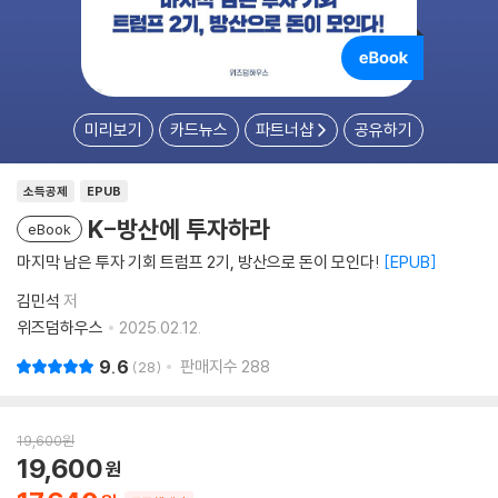
미리보기
카드뉴스
파트너샵
공유하기
소득공제
EPUB
K-방산에 투자하라
eBook
마지막 남은 투자 기회 트럼프 2기, 방산으로 돈이 모인다!
EPUB
김민석
저
위즈덤하우스
2025.02.12.
9.6
판매지수
288
28
19,600
원
19,600