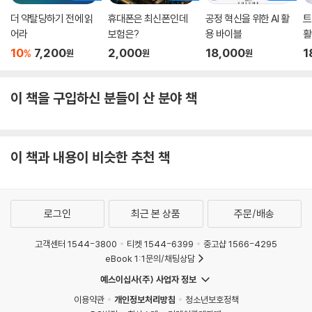
더 약탈당하기 전에 읽
휴대폰은 최신폰인데
공정 혁신을 위한 AI 활
트
어라
보험은?
용 바이블
활
10
7,200
2,000
18,000
1
%
원
원
원
이 책을 구입하신 분들이 산 분야 책
이 책과 내용이 비슷한 추천 책
로그인
최근 본 상품
주문/배송
고객센터 1544-3800
티켓 1544-6399
중고샵 1566-4295
eBook 1:1문의/채팅상담
예스이십사(주) 사업자 정보
이용약관
개인정보처리방침
청소년보호정책