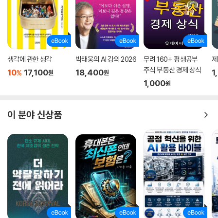
생각에 관한 생각
박태웅의 AI 강의 2026
무려 160+ 평생공부
제
주식 부동산 경제 상식
10
17,100
18,400
1
%
원
원
1,000
원
이 분야 신상품