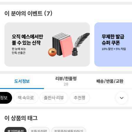
이 분야의 이벤트
7
리뷰/한줄평
도서정보
배송/반품/교환
28
정보
책 속으로
출판사 리뷰
추천평
이 상품의 태그
#기업분석
#투자전략
#똑똑하게투자하기