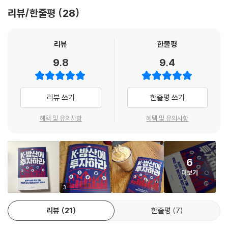
《K-방산에 투자하라》는 산업 측면에서 우리 방위산업의 오늘날의 모습을
--- p.90
리뷰/한줄평
28
트럼프 2기 출범 이후 방위산업 분야가 가장 큰 수혜주로 떠오르면서 K-
살펴볼 수 있을 뿐만 아니라, 4차 산업혁명의 영향으로 하루가 다르게 발
방산에 대한 관심은 더욱 커지고 있지만 이 분야에 대해서 쉽게, 제대로 알
전하는 미래 전쟁의 모습과 대한민국의 나아갈 길을 생각하는 계기가 될
현재 KAI는 KF-21의 수출형 버전인 KF-21SA를 계획하고 있다. 특히 KF
려주는 전문가는 드물다. 방위산업은 국가방위라는 중대한 사안과 관련되
것입니다.
리뷰
한줄평
-21SA 전투기와 무인편대기, 6G 저궤도 통신위성을 동시에 개발, 저궤도
어 있어 기밀사항이 많고, 무기라는 특성상 일반인의 접근 또한 쉽지 않기
- 부승찬 (더불어민주당 국회의원, 전 국방부 대변인)
통신위성을 통해 KF-21SA가 무인기와 공동작전을 수행하는 미래 공중전
9.8
9.4
때문이다. 20여 년간 군사 분야를 취재해온 김민석 저자는 《K-방산에 투
시스템을 중동 파트너와 공동으로 개발하는 방안을 추진 중이다. 근래에
자하라》에서 국내 최초로 대중의 눈높이에 맞춰 가장 확실한 투자처이자
중동 국가들은 전투기 성능은 물론 에너지 산업을 대체할 과학기술 및 산
우리나라의 미래 먹거리로서 K-방산을 조망한다. 투자 전에 반드시 알아
업의 개발을 위해 열심히 투자 중이다. KF-21의 업그레이드 버전인 KF-2
리뷰 쓰기
한줄평 쓰기
야 할 기술(무기)부터 세계 정세와 전쟁 패러다임의 변화에 따라 달라지는
1EX는 단순한 전투기 개발계획을 넘어 무인항공기와 인공위성까지 포함
시장 상황, 방위산업을 책임지는 핵심 기업들까지 고루 짚어준다.
하는 복합적 개념이기 때문에, KAI는 항공기-드론-우주 기술도 중동 국가
혜택 및 유의사항
혜택 및 유의사항
에 한꺼번에 이전하고 공동개발을 추진해나가고자 하는 것이다. 이러한 공
K-방산에 대해 가장 정확한 분석과 전망을 담은 단 한 권!
동개발 패키지는 세계 방위산업 공동개발 사례 중에서도 유례를 찾기 어려
운 전면적인 것으로, 중동 국가의 정치인들이 결심만 한다면 매우 큰 결실
이 책은 총 5개의 장으로 이루어져 있다. 책의 시작인 ‘들어가며’에서는 K-
6
을 맺을 것으로 보인다.
방산이 2020년대 들어 세계시장에서 크게 주목받게 된 이유를 설명한다.
더보기
중남미 및 아시아, 동유럽도 KF-21의 유력한 수출시장이다. 다만 이들 시
K-방산은 러시아-우크라이나 전쟁과 이스라엘-팔레스타인 전쟁 등으로
3
장의 경우 중동보다 투자 여력이 적고 가격 대비 고성능의 전투기를 요구
인해 전쟁의 패러다임이 달라지고, 미중 갈등과 중동 분쟁 등 세계정세의
한다는 특성이 있다. 따라서 KF-21이 지금과 같은 수준의 ‘가성비’를 앞으
변화 덕분에 크게 주목받고 있다. 이 일련의 흐름을 살피며 K-방산 앞에 놓
리뷰
21
한줄평
7
로도 계속 유지해 경쟁자들보다 우위에 설 수 있는지의 여부는 향후의 수
인 기회 요인을 분석한다. 1장부터 4장까지는 세계시장에 내놓을 만큼 경