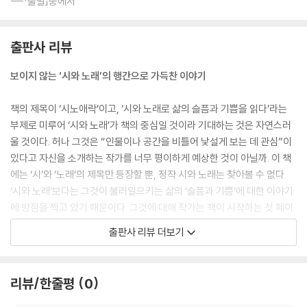
---「출발」중에서
출판사 리뷰
보이지 않는 ‘시와 노래’의 행간으로 가득찬 이야기
책의 제목이 ‘시노애락’이고, ‘시와 노래로 삶의 슬픔과 기쁨을 읽다’라는
부제로 미루어 ‘시와 노래’가 책의 중심일 것이라 기대하는 것은 자연스러
울 것이다. 허나 그것은 “인물이나 공간을 비틀어 낯설게 보는 데 관심”이
있다고 자신을 소개하는 작가를 너무 평이하게 예상한 것이 아닐까. 이 책
에는 ‘시’와 ‘노래’의 제목만 등장할 뿐, 정작 시와 노래는 찾아볼 수 없다.
‘시와 노래’보다는 그것이 불러일으키는 삶의 ‘슬픔과 기쁨’에 대한 이야기
에 방점을 찍고 있기 때문이다. 그것에 대해 작가는 책이 시작하는 첫 페이
지에서 이와 같이 언급한다. “처음엔 시와 노래에서 내가 좋아한 시구와 가
출판사 리뷰 더보기
사를 인용하고 감정과 인물들의 기록을 적었다. 교정을 보면서 시구와 가
사를 삭제하고 제목만 남겼다. 상상을 제한한다는 느낌이 들어서였다.” 그
렇게 책은 교정을 보아 가면서 제 색깔을 찾았다. 상상을 제한하는 시구와
리뷰/한줄평
0
가사를 삭제하고 제목만 남겼더니, 도리어 그것이 도드라지게 드러나 보인
다. 아니 보이지 않고, 존재한다. ‘시’와 ‘노래’라는 보이지 않는 뼈대가 글의