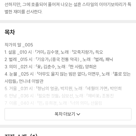
선하지만, 그에 호출되어 풀어져 나오는 설흔 스타일의 이야기보따리가 특
별한 재미를 선사한다.
목차
작가의 말 _005
1. 설움 _010 시 : 「거미」 김수영, 노래 : 「모죽지랑가」 득오
2. 벌레 _015 시 : 「기유가」(중국 전통 악곡) , 노래 : 「벌레」 패닉
3. 의미 _021 시 : 「꽃」 김춘수, 노래 : 「한 사람」 양희은
4. 눈물 _025 시 : 「아무도 울지 않는 밤은 없다」 이면우, 노래 : 「홀로 있는
사람들」 언니네 이발관
5. 거울 _031 시 : 「형님의 얼굴」 박지원, 노래 : 「세월이 가면」 박인희
6. 만남 _036 시 : 「필요한 것들」 심보선, 노래 : 「제비꽃」 조동진
7. 이름 _040 시 : 「민」 유희경, 노래 : 「너의 의미」 산울림
8. 밤 _048 시 : 「비 오는 가을밤」 최치원 , 노래 : 「Lonely night」 권진아
목차 더보기
9. 말 _053 시 : 「경마장에서」 하종오, 노래 : 「야생마」 이문세
10. 시선 _060 시 : 「원효로4가」 이시영, 노래 : 「Song for my father」
호레이스 실버