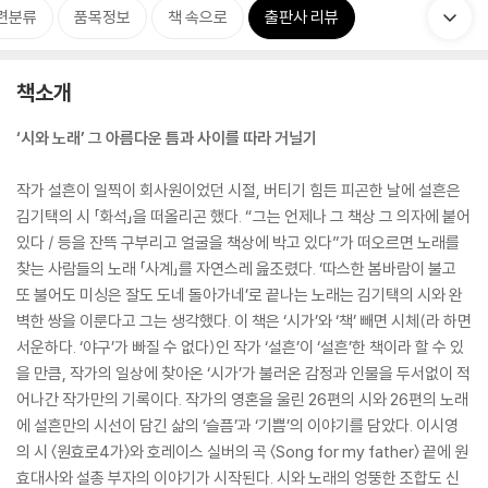
련분류
품목정보
책 속으로
출판사 리뷰
책소개
‘시와 노래’ 그 아름다운 틈과 사이를 따라 거닐기
작가 설흔이 일찍이 회사원이었던 시절, 버티기 힘든 피곤한 날에 설흔은
김기택의 시 「화석」을 떠올리곤 했다. “그는 언제나 그 책상 그 의자에 붙어
있다 / 등을 잔뜩 구부리고 얼굴을 책상에 박고 있다”가 떠오르면 노래를
찾는 사람들의 노래 「사계」를 자연스레 읊조렸다. ‘따스한 봄바람이 불고
또 불어도 미싱은 잘도 도네 돌아가네’로 끝나는 노래는 김기택의 시와 완
벽한 쌍을 이룬다고 그는 생각했다. 이 책은 ‘시가’와 ‘책’ 빼면 시체(라 하면
서운하다. ‘야구’가 빠질 수 없다)인 작가 ‘설흔’이 ‘설흔’한 책이라 할 수 있
을 만큼, 작가의 일상에 찾아온 ‘시가’가 불러온 감정과 인물을 두서없이 적
어나간 작가만의 기록이다. 작가의 영혼을 울린 26편의 시와 26편의 노래
에 설흔만의 시선이 담긴 삶의 ‘슬픔’과 ‘기쁨’의 이야기를 담았다. 이시영
의 시 〈원효로4가〉와 호레이스 실버의 곡 〈Song for my father〉 끝에 원
효대사와 설총 부자의 이야기가 시작된다. 시와 노래의 엉뚱한 조합도 신