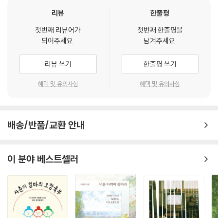
공감각과 육체성을 담당하는 모양새라 할까. 삶의 ‘슬픔과 기쁨’이라는 행
리뷰
한줄평
간에 무심히 담겨져, 있는 듯이 없고, 없는 듯 있는 ‘시와 노래’를 감상하는
첫번째 리뷰어가
첫번째 한줄평을
것은 이 책만의 독특한 즐거움이라 할 것이다.
되어주세요.
남겨주세요.
텍스트가 말해 주지 않는 사실을 엿보다
리뷰 쓰기
한줄평 쓰기
시와 노래가 호출하는 슬픔과 기쁨에 대한 이야기에는 작가가 사랑해 마지
혜택 및 유의사항
혜택 및 유의사항
않는 동서고금의 다양한 책과 인물들이 등장한다. 청소년들을 위한 역사
소설은 물론 고전 읽기 안내서를 집필한 저자의 이력과 ‘25년 가까이 우리
고전을 읽고 공부해 온 고전 마니아’라는 수식어에 걸맞게 다양한 우리 고
배송/반품/교환 안내
전문학 작품과 작가들이 등장함은 물론이다. 작가가 미워하려야 미워할 수
없는 박지원부터, 좌천되어 날마다 《퇴계집》에 기대어 반성문을 쓰는 정
약용, 신라 화랑이었던 죽지랑과 득오의 천년이 지나도 지워지지 않는 우
이 분야 베스트셀러
정 등등 이들의 일화는 ‘텍스트가 말해주지 않는 사실’에 주목하기 좋아하
는 작가의 취향을 명확히 반영하는 듯, 우리가 알던 흔한 고전이 아닌 새로
운 이야기로 다가온다. 북학파의 대표적 이론서인 박제가의 《북학의》를
‘그리움’과 ‘외로움’의 책이라는 작가이니 더 말해 무엇할까. 하지만 작가가
이끄는 ‘슬픔과 기쁨’의 이야기는 우리 고전에 한정되지 않는다. 현대 소설