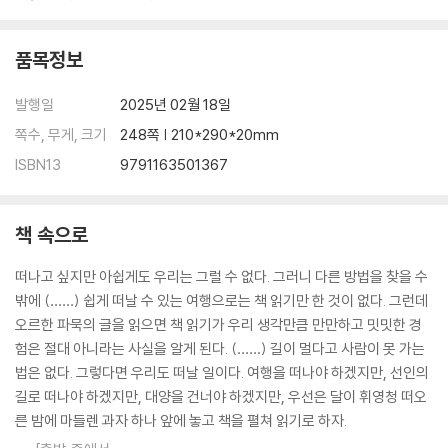
품목정보
발행일
2025년 02월 18일
쪽수, 무게, 크기
248쪽 | 210*290*20mm
ISBN13
9791163501367
책 속으로
떠나고 싶지만 아쉽게도 우리는 그럴 수 없다. 그러니 다른 방법을 찾을 수
밖에 (……) 쉽게 떠날 수 있는 여행으로는 책 읽기만 한 것이 없다. 그런데
오르한 파묵의 글을 읽으면 책 읽기가 우리 생각만큼 만만하고 밋밋한 경
험은 절대 아니라는 사실을 알게 된다. (……) 길이 멀다고 사람이 못 가는
법은 없다. 그렇다면 우리도 떠날 일이다. 여행을 떠나야 하겠지만, 선인의
길로 떠나야 하겠지만, 대양을 건너야 하겠지만, 우선은 달이 휘영청 떠오
른 밤에 마들렌 과자 하나 앞에 놓고 책을 펼쳐 읽기로 하자.