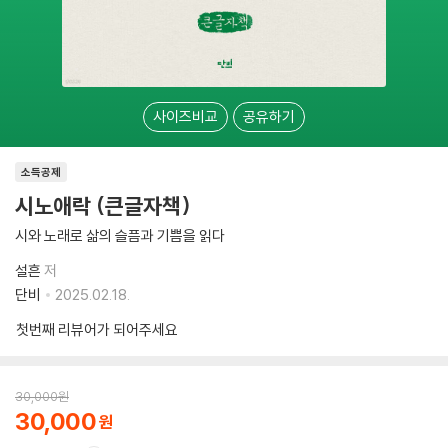
사이즈비교
공유하기
소득공제
시노애락 (큰글자책)
시와 노래로 삶의 슬픔과 기쁨을 읽다
설흔
저
단비
2025.02.18.
첫번째 리뷰어가 되어주세요
30,000
원
30,000