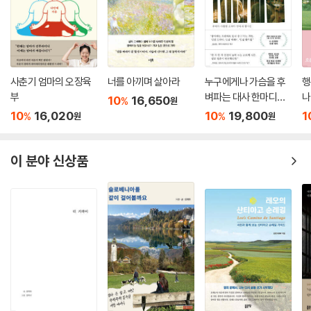
은 물론 영화까지 두루 걸쳐 그간 작가의 삶에 질문과 영감을 주었던 작품
들이 소개된다. 존 파울즈의 절망 가득한 일기부터 빨래방에서 토요일을
허비하는 ‘미국의 체호프’라 평가받는 레이먼드 카버, 한 사람 속에 거처하
는 완전히 다른 존재들에 수많은 이름을 붙여 살게 한 페르난두 페소아의
이야기 등, ‘부질없고 불경한’ 상상하기를 좋아하는 작가를 따라가다 보면,
사춘기 엄마의 오장육
너를 아끼며 살아라
누구에게나 가슴을 후
행
우리에게 주어졌던 그간의 텍스트에서는 엿볼 수 없었던 행간에 주목하게
부
벼파는 대사 한마디가
나
10
16,650
%
원
하는 설흔의 시선을 새롭게 느끼게 될 것이다.
있다
10
16,020
10
19,800
1
%
%
원
원
‘사람’으로 확장되는 ‘시와 노래’
이 분야 신상품
26개의 시와 노래 그리고 그 노래를 따라 함께 떠올린 다양한 삶의 기록들
에서 설흔의 ‘추구미’를 엿보는 것 또한 이 책이 주는 색다른 즐거움이다.
그것은 시와 노래, 문학과 예술에 국한되지 않고 ‘사람’으로 확장되어 ‘우
정’과 ‘사랑’에 대한 탐구이다.
“요즈음 내 머릿속에서 ‘마음이 따뜻한 사람’이라는 말이 떠나지 않아서이
다. 지금보다 더 나은 세상이 성큼 다가오지 않는 건, 다가오기는커녕 뒤로
물러나고 있는 건 마음이 따뜻한 사람의 숫자가 현저히 줄어들었기 때문이
라는 느낌이 들기 때문이다. 그리고, 나 또한 마음이 따뜻한 사람은 아니었