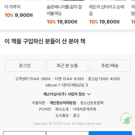
고, 앞으로도 그럴 리는 없다는 자괴감과 예감에서 벗어날 수 없기 때문이
더 가까이
슬로베니아를 같이 걸
레오의 산티아고 순례
저
다.”
어볼까요
길
람
10
9,900
%
원
10
19,800
10
19,800
1
%
%
원
원
간결하고 단정한 문장과 정연한 논리가 도드라지는 글과는 또 다르게 그는
‘마음이 따뜻한 사람’을 머릿속에서 지우지 못하고 애틋이 그리워해 온 사
이 책을 구입하신 분들이 산 분야 책
람이었구나.
우리 삶에 ‘끝없이 밀려드는 거친 바다나 황무지 같은 어려움을 도대체 어
떻게 이겨 내고 삶을 예술로 만들 수 있는지’ 사람과 사랑으로 확장되어 펼
로그인
최근 본 상품
주문/배송
쳐지는 ‘시와 노래’를 따라가 보자. 특별히, 이 짧은 여행에서 만큼은 책 속
에 등장하는 시와 노래를 찾아서 함께 감상하는 적극적 독서의 체험을 권
고객센터 1544-3800
티켓 1544-6399
중고샵 1566-4295
한다. 독자의 선택에 따라 ‘감정과 인물들은 달라질 것이며, 그렇다면 또 다
eBook 1:1문의/채팅상담
른 글이 만들어질’ 것이니까. 설흔을 따라 거닐다가 ‘나 자신’을 오롯이 만
예스이십사(주) 사업자 정보
나게 되는 행운을 맞이하기를 빈다.
이용약관
개인정보처리방침
청소년보호정책
PC버전
회사소개
거래처관계자께
도서홍보
광고
Copyright © YES24 Corp. All Rights Reserved.
MATOM13