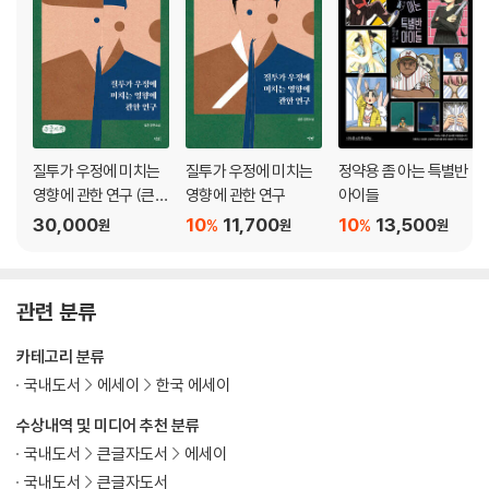
정역전만루홈런
23. 출발 _135 시 : 「통영」 백석, 노래 : 「춘천 가는 기차」 김현철
24. 윤회매 _144 시 : 「옥탑방」 함민복, 노래 : 「도시인」 넥스트
25. 불면 _153 시 : 「아리오스토와 아랍인」 호르헤 루이스 보르헤스, 노래
: 「꿈」 산울림
26. 섬 _161 시 : 「섬」 정현종, 노래 : 「수풀을 헤치며」 안치환
질투가 우정에 미치는
질투가 우정에 미치는
정약용 좀 아는 특별반
영향에 관한 연구 (큰글
영향에 관한 연구
아이들
자책)
30,000
10
11,700
10
13,500
%
%
원
원
원
관련 분류
카테고리 분류
국내도서
에세이
한국 에세이
수상내역 및 미디어 추천 분류
국내도서
큰글자도서
에세이
국내도서
큰글자도서