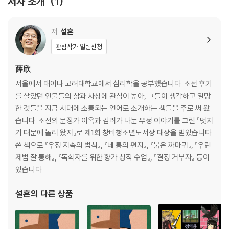
저자 소개
1
11. 요절 _065 시 : 「꿈에 만난 벗」 허균, 노래 : 「친구」 김민기
12. 구운몽 _070 시 : 「어머니」 윤동주, 노래 : 「어머니와 고등어」 산울림
13. 빨래 _075 시 : 「당신의 이름을 지어다가 며칠은 먹었다」 박준, 노래 :
저
설흔
「영원히」 신해철
관심작가 알림신청
14. 가방 _080 시 : 「양 떼를 지키는 사람」 알베르투 카에이루(혹은 페르
난두 페소아)
薛欣
노래 : 「난 왜 가방에서 낙엽이 나올까」 가을방학
서울에서 태어나 고려대학교에서 심리학을 공부했습니다. 조선 후기
15. 운명 _086 시 : 「죽은 아내를 그리며」 박지원, 노래 : 「어느 60대 노부
를 살았던 인물들의 삶과 사상에 관심이 높아, 그들이 생각하고 열망
부 이야기」 김목경
한 것들을 지금 시대에 소통되는 언어로 소개하는 책들을 주로 써 왔
16. 용산 _091 시 : 「서호 풍경」 김금원, 노래 : 「이 풍진 세상을 만났으니」
습니다. 조선의 문장가 이옥과 김려가 나눈 우정 이야기를 그린 『멋지
17. 어둠 _096 시 : 「새벽빛」 황동규, 노래 : 「어둠」 방백
기 때문에 놀러 왔지』로 제1회 창비청소년도서상 대상을 받았습니다.
18. 학교 _101 시 : 「이 세상에 아이들이 없다면」 안도현, 노래 : 「교실 이데
쓴 책으로 『우정 지속의 법칙』, 『네 통의 편지』, 『붉은 까마귀』, 『우린
아」 서태지와 아이들
제법 잘 통해』, 『독학자를 위한 향가 창작 수업』, 『결정 거부자』 등이
19. 소신 _109 시 : 「당신 생각」 김태형, 노래 : 「사람들은 모두 변하나 봐」
있습니다.
봄여름가을겨울
20. 나무 _114 시 : 「산방」 조지훈, 노래 : 「너의 목소리가 들려」 델리 스파
설흔
의 다른 상품
이스
21. 진눈깨비 _119 시 : 「진눈깨비」 기형도, 노래 : 「진눈깨비」 조동진
22. 야구 _127 시 : 「야구, 혹은 마약」 성미정, 노래 : 「Infield Fly」 달빛요