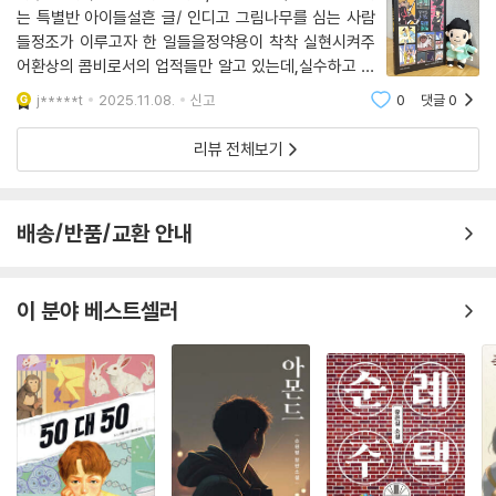
는 특별반 아이들설흔 글/ 인디고 그림나무를 심는 사람
들정조가 이루고자 한 일들을정약용이 착착 실현시켜주
어환상의 콤비로서의 업적들만 알고 있는데,실수하고 후
회하고 반성하는평범한 사람, 정약용에 대한 보고서라
j*****t
2025.11.08.
신고
0
댓글
0
고?!역사에 남을 훌륭한 결과물들을 내기 위해어떤 실수
와 후회, 반성들이 있었는지넘나 궁금해서 신청한 서평
리뷰 전체보기
배송/반품/교환 안내
이 분야 베스트셀러