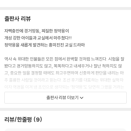
출판사 리뷰
자뻑충만에 경거망동, 찌질한 정약용이
개성 강한 아이들과 교실에서 마주쳤다!!
정약용을 새롭게 발견하는 흥미진진 교실 드라마
역사 속 위대한 인물들은 모든 점에서 완벽할 것처럼 느껴진다. 시험을 잘
봤다고 경거망동하지도 않고, 똑똑하다고 내세우거나 잘난 척하지도 않
고, 중요한 일을 결정할 때에도 좌고우면하며 신중하게 판단을 내리는 아
주 훌륭한 사람일 것이라고 믿는다. 조선 후기를 대표하는 위대한 실학자
이자 역경을 이겨 낸 초인으로 생각되는 ‘정약용’도 당연히 그랬을 거라는
생각이 들지만, 과연 그랬을까?
출판사 리뷰 더보기
오랫동안 조선 후기 인물들의 삶과 사상을 연구하며 소설을 써 온 설흔 작
가는 위대한 인물 정약용에 집중하기보다 실수하고 실패하고 후회하는 정
약용에 접근한다. 대과 급제 후 임금의 칭찬을 받으며 경거망동하고, 천주
리뷰/한줄평
9
교를 믿은 일을 변명으로 일관하다 정적의 공격으로 승지에서 찰방으로 좌
천되는 시절의 정약용을 살펴보며 인간 정약용에 한발 다가선다.