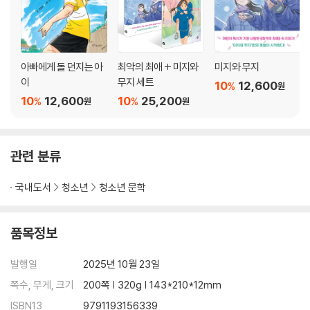
아빠에게 돌 던지는 아
최악의 최애 + 미지와
미지와 무지
이
무지 세트
10
12,600
%
원
10
12,600
10
25,200
%
%
원
원
관련 분류
국내도서
청소년
청소년 문학
품목정보
발행일
2025년 10월 23일
쪽수, 무게, 크기
200쪽 | 320g | 143*210*12mm
ISBN13
9791193156339