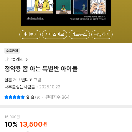
미리보기
사이즈비교
카드뉴스
공유하기
소득공제
나무클래식
정약용 좀 아는 특별반 아이들
설흔
저
인디고
그림
나무를심는사람들
2025.10.23.
9.8
판매지수
864
9
15,000
원
10
13,500