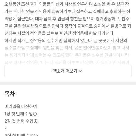
오랫동안 조선 후기 인물들의 삶과 사상을 연구하며 소설을 써 온 설흔 작
가는 위대한 인물 정약용에 집중하기보다 실수하고 실패하고 후회하는 정
약용에 접근한다. 대과 급제 후 임금의 칭찬을 받으며 경거망동하고, 천주
교를 믿은 일을 변명으로 일관하다 정적의 공격으로 승지에서 찰방으로 좌
천되는 시절의 정약용을 살펴보며 인간 정약용에 한발 다가선다.
하지만 작가는 정약용의 실수에만 집착하지 않는다. 글 곳곳에서 자신의
실수를 깨닫고 실패의 원인을 찾는 자세, 옳은 일이면 돌아보지 않고 나서
는 용기까지 함께 살펴볼 수 있도록 했다. 독자들은 실수를 연발하며 나락
으로 빠지는 정약용, ‘나는 나 자신을 허투루 간직했다가 잃어버린 사람이
구나.’ 하고 탄식을 내뱉으며 자신을 다잡던 다양한 면모를 가진 인간 정약
책소개 더보기
용을 만나게 될 것이다.
목차
머리말을 대신하여
1장 첫 번째 수업①
2장 첫 번째 수업②
*
3장 첫 번째 수업③