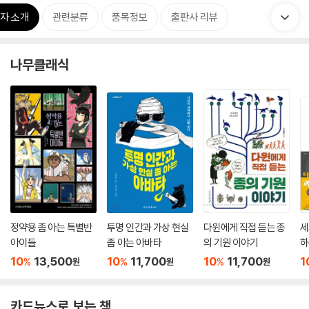
자 소개
관련분류
품목정보
출판사 리뷰
나무클래식
정약용 좀 아는 특별반
투명 인간과 가상 현실
다윈에게 직접 듣는 종
세
아이들
좀 아는 아바타
의 기원 이야기
하
10
13,500
10
11,700
10
11,700
1
%
%
%
원
원
원
카드뉴스로 보는 책