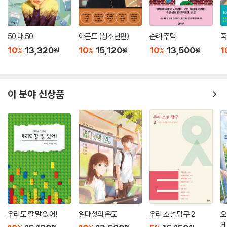
50 대 50
아몬드 (청소년판)
순례 주택
죽
10
13,320
10
15,120
10
13,500
1
%
%
%
원
원
원
이 분야 신상품
우리도 할 말 있어!
열다섯의 온도
우리 소설 탐구 2
오
게