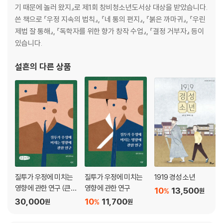
18장 금정에 도착한 정약용 188
기 때문에 놀러 왔지』로 제1회 창비청소년도서상 대상을 받았습니다.
후기를 대신하여 191
쓴 책으로 『우정 지속의 법칙』, 『네 통의 편지』, 『붉은 까마귀』, 『우린
정약용 관련 사건들 196
제법 잘 통해』, 『독학자를 위한 향가 창작 수업』, 『결정 거부자』 등이
있습니다.
설흔
의 다른 상품
질투가 우정에 미치는
질투가 우정에 미치는
1919 경성 소년
영향에 관한 연구 (큰글
영향에 관한 연구
10
13,500
%
원
자책)
30,000
10
11,700
%
원
원