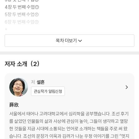
4장 두 번째 수업①
5장 두 번째 수업②
6장 두 번째 수업③
*
7장 금정 찰방으로 부임하는 정약용
목차 더보기
*
8장 세 번째 수업①
9장 세 번째 수업②
저자 소개
2
10장 세 번째 수업③
11장 세 번째 수업④
12장 세 번째 수업⑤
저
설흔
*
관심작가 알림신청
13장 네 번째 수업①
14장 네 번째 수업②
薛欣
15장 네 번째 수업③
서울에서 태어나 고려대학교에서 심리학을 공부했습니다. 조선 후기
16장 네 번째 수업④
를 살았던 인물들의 삶과 사상에 관심이 높아, 그들이 생각하고 열망
17장 네 번째 수업⑤
한 것들을 지금 시대에 소통되는 언어로 소개하는 책들을 주로 써 왔
*
습니다. 조선의 문장가 이옥과 김려가 나눈 우정 이야기를 그린 『멋지