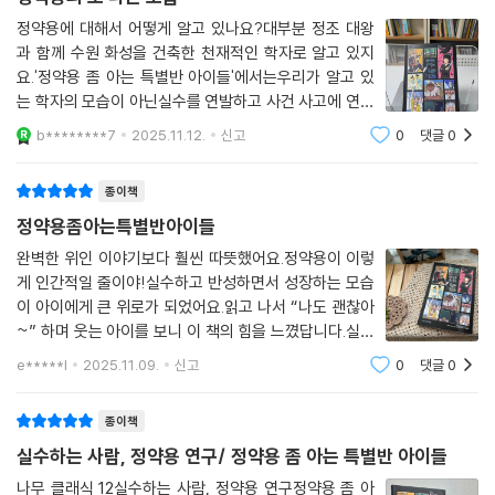
반복한, 하지만 실수를 통해 더 나아가는 위대한 인물 정약용을 제대로 만
정약용에 대해서 어떻게 알고 있나요?대부분 정조 대왕
나볼 수 있게 된다.
과 함께 수원 화성을 건축한 천재적인 학자로 알고 있지
요.'정약용 좀 아는 특별반 아이들'에서는우리가 알고 있
조선 후기 인물들의 삶과 사상을 맛깔난 언어로 소개해 온
는 학자의 모습이 아닌실수를 연발하고 사건 사고에 연관
설흔 작가의 신작!
되어 있는 인간 정약용에 대한 이야기를 담고 있어요!머
b********7
2025.11.12.
신고
0
댓글
0
리말에서부터 미스터리한 시작을 예고하는 이 책은 대체
조선의 문장가 이옥과 김려가 나눈 우정을 담은 『멋지기 때문에 놀러 왔
누가 이런 글을 써서작가님에게 주었는지 실제 존
종이책
지』로 제1회 창비청소년도서상 대상을 받은 설흔은 긴 시간 조선 후기 인
물들에 관심을 갖고 청소년 독자들에게 소개해 왔다. 퇴계의 공부법, 연암
정약용좀아는특별반아이들
박지원의 글쓰기 등을 비롯해 최근에는 다산 정약용이라는 인물에 깊이 관
완벽한 위인 이야기보다 훨씬 따뜻했어요.정약용이 이렇
심을 갖게 되었다. 하지만 정약용이라는 너무나 위대한 인물 앞에서 자신
게 인간적일 줄이야!실수하고 반성하면서 성장하는 모습
이 너무 좀스럽게 느껴졌다고 한다. 그래서 실수를 찾아보려고 했고, 그러
이 아이에게 큰 위로가 되었어요.읽고 나서 “나도 괜찮아
다 보면 위대한 사람과의 거리를 좁힐 수 있을 거라고 생각했다고.
~” 하며 웃는 아이를 보니 이 책의 힘을 느꼈답니다.실수
예상대로 정약용은 실수와 실패의 경험이 생각보다 많아서 인간 정약용을
는 부끄러운 게 아니라 성장의 시작!
e*****l
2025.11.09.
신고
0
댓글
0
만나볼 수 있게 되었지만, 한편으로는 자신의 실수와 실패의 원인을 제대
로 성찰했던 정약용에 대해 더 존경하는 마음을 갖게 되었다고 한다. 실수
종이책
하고 실패하고 반성하는 평범한 인간 정약용의 면모가 담긴 이 소설을 통
실수하는 사람, 정약용 연구/ 정약용 좀 아는 특별반 아이들
해 정약용도 우리와 같은 인간임을 깨닫고 한발 다가서기를 권한다.
나무 클래식 12실수하는 사람, 정약용 연구정약용 좀 아