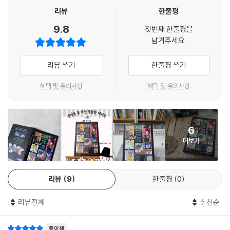
하지만 작가는 정약용의 실수에만 집착하지 않는다. 글 곳곳에서 자신의
리뷰
한줄평
실수를 깨닫고 실패의 원인을 찾는 자세, 옳은 일이면 돌아보지 않고 나서
9.8
첫번째 한줄평을
는 용기까지 함께 살펴볼 수 있도록 했다. 독자들은 실수를 연발하며 나락
남겨주세요.
으로 빠지는 정약용, ‘나는 나 자신을 허투루 간직했다가 잃어버린 사람이
구나.’ 하고 탄식을 내뱉으며 자신을 다잡던 다양한 면모를 가진 인간 정약
리뷰 쓰기
한줄평 쓰기
용을 만나게 될 것이다.
혜택 및 유의사항
혜택 및 유의사항
미스터리한 사건과 반전, 그리고 낯선 결말
소설은 정약용의 흉상이 서 있는 남양주에 있는 한 학교에 근무하는 국어
6
선생이 정약용의 실수와 관련해 특별반 아이들이 쓴 보고서를 들고 작가를
더보기
찾아오는 것으로 시작된다. 실수를 저지른 특별반 아이들과 선생은 교장에
게 용서받기 위해 방학 동안 별관 301호에 모여서 정약용의 실수에 관련된
독창적인 보고서를 썼고, 작가에게 이 보고서를 고쳐 달라는 의뢰를 하러
리뷰
9
한줄평
0
왔다는 것이다.
소설 형식을 취하고 있는 이 기묘한 보고서는 작가의 시선을 끌었고, 작가
리뷰전체
추천순
는 선생이 놓고 간 원고를 검토하고 다듬는다. 그런 다음, 보고서에 빠진 최
종 반성의 글을 받기 위해 국어 선생을 다시 찾아가는데, 여기서 독자들은
종이책