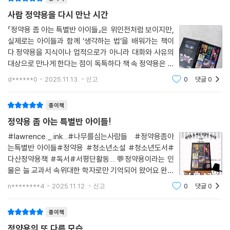
예상치 못한 결말을 맞닥뜨리게 된다.
이뿐만 아니라 뒷부분에 깜짝 놀랄 만한 반전을 배치해 독자들의 호기심을
사람 정약용을 다시 만난 시간
한껏 북돋는다. 도대체 국어 선생은 왜 작가를 찾아왔고, 이들은 어떤 실수
『정약용 좀 아는 특별반 아이들』은 위인전처럼 보이지만,
를 저질렀으며, 이 책의 작가는 과연 누구인 걸까?
실제로는 아이들과 함께 ‘생각하는 법’을 배워가는 책이
다.정약용을 지식이나 업적으로가 아니라 대화와 사유의
개성 넘치는 다섯 명의 캐릭터
대상으로 만나게 한다는 점이 독특하다.책 속 정약용은 완
벽한 실학자가 아니다.실수하고, 후회하고, 다시 반성하
d******0
2025.11.13.
신고
0
댓글
0
는 한 사람으로 그려진다.별관 301호에 모인 특별반 아이
가혹한 교장 선생은 큰 실수를 한 국어 선생에게, 저마다의 실수를 한 다섯
들은 정약용의 실수를 들여다보며자신의
명의 아이들을 모아 정약용 특별반을 만들라는 지시를 내린다. 선생은 50
종이책
0쪽이 넘는 정약용 자료집을 만들고, 아이들은 이 자료집을 샅샅이 뒤져
정약용 좀 아는 특별반 아이들!
자신이 관심 있는 정약용의 실수를 찾아 서로 토론하며 보고서를 만들어
나간다.
#lawrence._.ink...#나무를심는사람들 #정약용좀아
는특별반 아이들#정약용 #청소년소설 #청소년도서#
자기 실수에는 관대하면서 남의 실수는 보아 넘기지 못하는 ‘까마귀’, 마음
다산정약용책 #독서#서평단활동....💬정약용이라는 인
이 이끄는 대로 무모하게 돌진하는 ‘나무늘보’, 떠오르는 생각을 잠시도 참
물은 늘 교과서 속위대한 학자로만 기억되어 왔어요.완벽
지 않고 바로바로 떠들어 대는 산만한 ‘토끼’, 뒷자리에 앉아 남을 깔보며
하고 멀게 느껴지는 정약용을,우리와 비슷한 시선으로 새
잘난 척하는 ‘하이에나’, 조용하고 우울한 ‘올빼미’까지 다섯 명의 아이들이
n********4
2025.11.12.
신고
0
댓글
0
롭게 이해할수 있을 것 같아 흥미로웠습니다.그리고 설흔
등장해 저마다 정약용이 저지른 실수를 고른다. 이 실수들은 마치 다섯 아
작가님의책 추천을 많이 받아서 꼭 읽고싶었습니다.(댓글
이의 성격을 빼닮아 그들이 무슨 실수를 했는지 유추할 수 있게 한다.
종이책
독자들은 개성 넘치는 다섯 아이의 보고서를 통해 평범한 우리처럼 실수를
정약용의 또 다른 모습