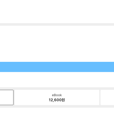
eBook
12,600
원