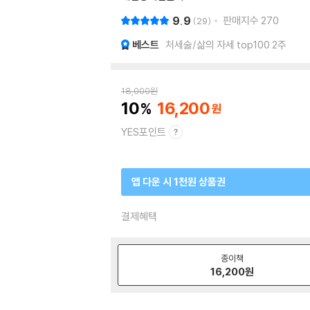
9.9
판매지수
270
29
베스트
처세술/삶의 자세 top100 2주
18,000
원
10
16,200
YES포인트
앱 다운 시 1천원 상품권
결제혜택
종이책
16,200
원