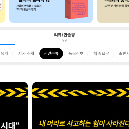
리뷰/한줄평
29
목차
저자 소개
관련분류
품목정보
책 속으로
출판사