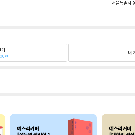
서울특별시 영
팔기
내 
700원