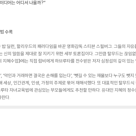
아이디어는 어디서 나올까?”
론법 수록
 밥 딜런, 할리우드의 패러다임을 바꾼 영화감독 스티븐 스필버그. 그들의 자유
는 신의 말씀을 제대로 잘 지키기 위한 세부 토론집이다. 그만큼 탈무드는 끊임
인의 지혜수업》에는 직접 랍비에게 하브루타를 전수받은 저자 심정섭의 깊이 있는
’, ‘악인과 거래하면 결국은 손해를 입는다’, ‘뺏길 수 있는 재물보다 누구도 뺏지
 세상, 인간관계, 인생, 가정의 주제로 묶어 재해석했다. 또 대표적인 탈무드식 
루타 자녀교육법에 관심있는 부모들에게도 추천할 만하다. 유대인 지혜의 정수를
바란다.