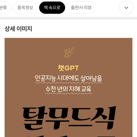
분류
품목정보
책 속으로
출판사 리뷰
상세 이미지