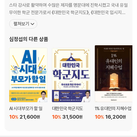
03 태종 이방원은 나쁜 사람인가? (초2 남아)
스타 강사로 활약하며 수많은 제자를 명문대에 진학시켰고 국내 유일
04 세종대왕은 어떻게 공감 능력을 길렀을까? (초2 남아)
무이한 학군 전문가로서 《대한민국 학군지도》, 《대한민국 입시지도》
05 유일한 박사처럼 살 수 없을까? (초1 여아)
등 베스트셀러를 집필했다. 수백 가정의 상담 사례와 입시 빅데이터
펼쳐보기
06 평강 공주는 왜 바보 온달과 결혼했을까? (초3 여아)
를 분석해 부모의 노후와 아이의 교육을 동시에 잡는 실천적 대안을
* 초등 고학년, 중학교 아이들과의 탈무드식 역사 토론
제시해 온 그가, 이제는 '어디서 키울 것인가'라는 질문을 넘어 'AI 시
심정섭
의 다른 상품
07 흥선대원군은 왜 쇄국 정책을 펼쳤을까? (초4 남아)
대에 어떻게 살아남을 것인가'라는 화두를 던진
08 을사오적을 어떻게 응징할까 (초5 남아)
09 김구 선생님은 공부를 잘했을까? (초6 남아)
10 전태일 아저씨는 왜 불꽃 같은 삶을 살았을까? (초4 여아)
11 좋은 대통령과 나쁜 대통령을 나누는 기준은 무엇일까? (중1 여학생)
* 탈무드식 역사 토론을 3년 이상 한 아이들의 대화 사례
12 위만은 중국 사람인가? (중1 남학생)
13 신라의 삼국 통일은 최선이었는가? (초6 남아)
14 우리도 그때 살았으면 친일을 했을까? (초 6 남아)
AI 시대 부모가 할 일
대한민국 학군지도
1% 유대인의 지혜수업
3장 탈무드식 역사 토론를 하면 생기는 질문들
10
21,600
10
31,500
10
16,200
%
%
%
원
원
원
01 책을 싫어하는 아이와의 하브루타 I
02 책을 싫어하는 아이와의 하브루타 II