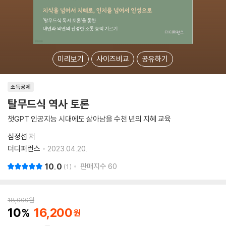
미리보기
사이즈비교
공유하기
소득공제
탈무드식 역사 토론
챗GPT 인공지능 시대에도 살아남을 수천 년의 지혜 교육
심정섭
저
더디퍼런스
2023.04.20.
10.0
판매지수
60
1
18,000
원
10
16,200