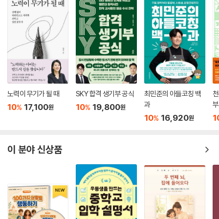
사 커리큘럼, 실천 노트 sample 등 본문에서 다루지 못한 내용을 알차게
담았다.
노력이 무기가 될 때
SKY 합격 생기부 공식
최민준의 아들코칭 백
천
과
부
10
17,100
10
19,800
%
%
원
원
10
16,920
1
%
원
이 분야 신상품