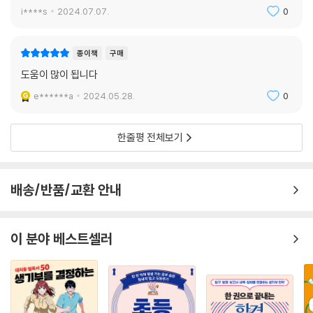
고의 대학에 갈 수 있는 조합까지 제시하고 있다.
i****s
2024.07.07.
0
상 · 중 · 하위권 모두를 고려한 맞춤 전략,
고학력 실업자를 양산하는 묻지마 지원은 이제 그만!
종이책
구매
도움이 많이 됩니다
이 책은 기존의 입시서나 고액 컨설팅처럼 상위권의 명문대 입학에만 초점
e******a
2024.05.28.
0
을 맞추지 않고 중위권, 하위권을 위한 틈새전략도 제시한다. 또한 아이 성
향은 어떤지, 강점은 무엇인지, 성적이 어느 정도인지 등의 개인별 특성을
살펴본 후 아이에게 맞는 최적의 입시?진로 로드맵을 제시한다. 저자의 조
한줄평 전체보기
언을 따른 많은 가정은 최소한의 교육비를 쓰고도 만족할 만한 입시 성과
를 내고 교육독립과 경제독립을 이뤘다.
배송/반품/교환 안내
시시각각 변하는 입시제도, 해결의 실마리는 부모의 내공!
‘수시’, ‘정시’, ‘학종’ 등 외계어 같은 입시용어에 어리둥절했던 부모, 중심
이 분야 베스트셀러
없이 남들 하는 대로 학원만 보냈던 가정이라면 지금 당장 이 책을 펼쳐보
자. 전문가만 해독하던 복잡한 입시유형과 전형방법을 쉽게 풀어놓았으니
내심 불안했던 부모도 매년 변하는 입시제도를 한눈에 파악할 수 있어서
안심이 될 것이다. 입시가 치열할수록 아이를 믿고 기다려주는 부모의 내