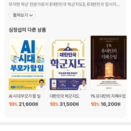
상위권 학생의 선택 ③ 외고
무이한 학군 전문가로서 《대한민국 학군지도》, 《대한민국 입시지도》
상위권 학생의 선택 ④ 국제고
등 베스트셀러를 집필했다. 수백 가정의 상담 사례와 입시 빅데이터
펼쳐보기
학생 선발권을 가진 자율고 ① 전국 선발 자사고
를 분석해 부모의 노후와 아이의 교육을 동시에 잡는 실천적 대안을
학생 선발권을 가진 자율고 ② 광역 선발 자사고
제시해 온 그가, 이제는 '어디서 키울 것인가'라는 질문을 넘어 'AI 시
심정섭
의 다른 상품
학생 선발권을 가진 자율고 ③ 개방형 자율학교(일반고)
대에 어떻게 살아남을 것인가'라는 화두를 던진
또 다른 입시 선택지, 자율형 공립고와 비평준화 지역 명문 일반고
〈둘째마당〉 SKY+인서울 공략법
(ft. 실력보다 1단계 높은 대학 합격하기)
수시 vs 정시? 대입 전형부터 파악하자
대학이 뽑으려는 인재상을 보면 입시가 보인다 06
이과 ① ‘설카포’ 합격은 기본! 영재학교와 과학고 로드맵
대입보다 치열한 영재학교와 과학고 입시 준비
AI 시대 부모가 할 일
대한민국 학군지도
1% 유대인의 지혜수업
이과 ② 취업 보장 공대 입시는 수학이 좌우한다
10
21,600
10
31,500
10
16,200
%
%
%
원
원
원
이과 ③ 의대 진학 최적의 로드맵
문과 ① 문과 상위권의 선택, 외고와 국제고 로드맵
누가 외고와 국제고에 가야 하는가?
문과 ② 로스쿨 진학 로드맵