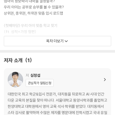
엄마의 정보력이 대학을 결정할까?
우리 아이는 공부로 승부를 볼 수 있을까?
상위권, 중위권, 하위권 맞춤 입시 로드맵
〈첫째마당〉 우리 아이 맞춤 학교 찾기
(ft. 성적+가정 형편)
목차 더보기
학원비가 대학 등록금 2배인 영어유치원, 입시 영어 효과는?
초등학교는 어디를 보낼까? ① 사립초와 영미계 국제학교
초등학교는 어디를 보낼까? ② 공립학교의 또 다른 선택지, 혁신학교와 IB
저자 소개
1
학교
초등학교는 어디를 보낼까? ③ 시골 학교와 농촌 유학
명문대로 가는 첫 단추, 우수 중학교를 찾는 방법
저
심정섭
영어를 잘하면 국제중학교에 진학해야 할까?
관심작가 알림신청
학생 선발권을 가진 서울삼육중과 완주 화산중
고등학교 4개 유형과 입학 전형 방법
대한민국 최고 학군&입시 전문가, 대치동을 뒤로하고 AI 시대 인간
고등학교 선택의 갈림길, 특목고 vs 일반고
다운 교육의 본질을 찾아 떠나다. 서울대학교 동양사학과를 졸업하고
상위권 학생의 선택 ① 영재학교
한양대학교 대학원에서 영어 교육 석사 학위를 받았다. 대치동에서
상위권 학생의 선택 ② 과학고
스타 강사로 활약하며 수많은 제자를 명문대에 진학시켰고 국내 유일