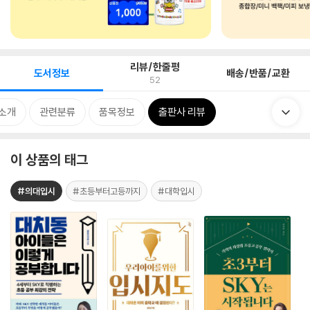
리뷰/한줄평
도서정보
배송/반품/교환
52
 소개
관련분류
품목정보
출판사 리뷰
이 상품의 태그
#의대입시
#초등부터고등까지
#대학입시