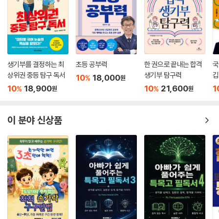
공이 절실하다. 이 책에는 부모와 아이가 함께 ‘입시’라는 거대한 파도를 넘
어서도록 도와주는 유익한 정보와 살뜰한 조언이 가득하다.
생기부를 결정하는 최
초등 공부력
한 권으로 끝내는 합격
국
상위권 중등 탐구 독서
생기부 탐구력
깁
10
18,000
%
원
10
18,900
10
21,600
1
%
%
원
원
이 분야 신상품