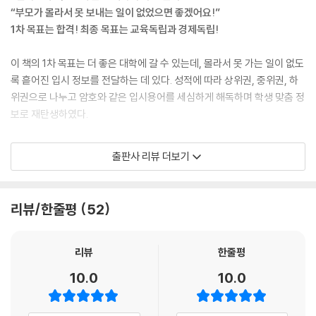
새로운 미래를 꿈꾼다면? 스토리 교육
“부모가 몰라서 못 보내는 일이 없었으면 좋겠어요!”
AI 시대에 살아남을 학교 ① 미네르바스쿨
1차 목표는 합격! 최종 목표는 교육독립과 경제독립!
AI 시대에 살아남을 학교 ② 에콜 42
이 책의 1차 목표는 더 좋은 대학에 갈 수 있는데, 몰라서 못 가는 일이 없도
입시 정보 총정리 〈tip〉
록 흩어진 입시 정보를 전달하는 데 있다. 성적에 따라 상위권, 중위권, 하
위권으로 나누고 암호와 같은 입시용어를 세심하게 해독하며 학생 맞춤 정
2025학년도 의대 정원 확대의 의미와 파장
보로 재탄생하였다.
K-pop 국제학교의 사례로 본 대안교육의 어려움
고3 과외는 효과가 있을까?
이 책은 ‘공부머리 테스트’를 통해 본인의 실력을 객관적으로 점검하는 것
고입, 대입 정보를 제공하는 곳
출판사 리뷰 더보기
부터 시작된다. 이 과정이 필요한 것은 대한민국 가정이 사교육 시장의 호
고입이 목표인가, 대입이 목표인가?
구가 되는 것을 막기 위함이다. 모두가 명문대에 갈 수도 없고, 명문대에 합
교육 시장에서는 누가 서민인가?
격해도 취업이 보장되는 시대도 아니다. 어쩌면 이 책의 최종 목표는 가망
군 자녀를 위한 파주 한민고
리뷰/한줄평
52
없는 재수와 삼수를 지양하고, 고학력 예비 실업자를 막는 데 있지 않을
대안학교에 대한 정보는 어디서 얻을까?
까? 주변의 소음에 흔들리지 않고 객관적인 입시 정보를 전달하여 각 가정
‘대학어디가’에서 전년도 입시 결과 확인하기
이 최선의 선택을 내리게끔 도와주는 게 이 책의 진짜 목표라 할 수 있다.
리뷰
한줄평
미네르바스쿨과 관련된 정보
민간 조종사가 되는 길
10.0
10.0
연간 등록금 0원~4,000만원 양극화 시대!
방송통신대학과 사이버대학
성적과 형편에 맞는 맞춤 학교 찾기 大작전
변호사가 되는 과정