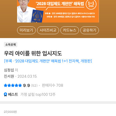
미리보기
사이즈비교
카드뉴스
공유하기
소득공제
우리 아이를 위한 입시지도
부록 : ‘2028 대입제도 개편안’ 해독법 1+1 전자책, 개정판
심정섭
저
진서원
2024.03.15.
9.9
판매지수
708
52
베스트
가정 살림 top100 12주
27,000
원