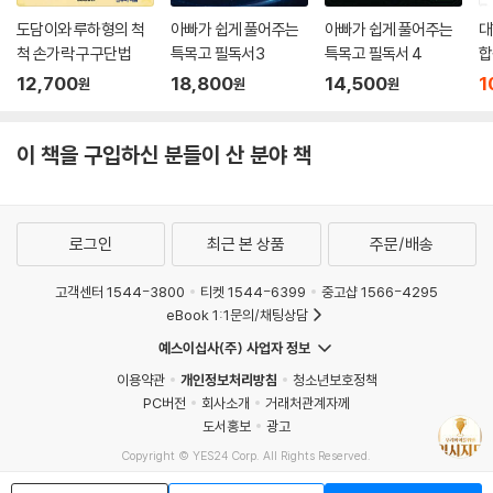
도담이와 루하형의 척
아빠가 쉽게 풀어주는
아빠가 쉽게 풀어주는
대
척 손가락 구구단법
특목고 필독서3
특목고 필독서 4
합
12,700
18,800
14,500
1
원
원
원
이 책을 구입하신 분들이 산 분야 책
로그인
최근 본 상품
주문/배송
고객센터 1544-3800
티켓 1544-6399
중고샵 1566-4295
eBook 1:1문의/채팅상담
예스이십사(주) 사업자 정보
이용약관
개인정보처리방침
청소년보호정책
PC버전
회사소개
거래처관계자께
도서홍보
광고
Copyright © YES24 Corp. All Rights Reserved.
MATOM1