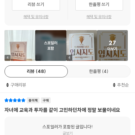
(ft. 유치원 2유형, 초등 5유형, 중등 4유형, 고등 9유형)
서울대 대학원도 미달인 교육 현실
리뷰 쓰기
한줄평 쓰기
수능 점수가 필요 없는 한국예술종합학교(한예종) 338
대한민국은 대학을 졸업해야 좋은 직업을 갖는다. 그래서 입시는 여전히
혜택 및 유의사항
혜택 및 유의사항
수학과 과학 교육에 중점을 두는 과학 중점 학교(일반고)
중요하다. 남들 하는 대로 좋은 학군지에서 인기 학원만 보내다간 죽도 밥
수학을 열심히 하는데도 점수가 잘 안 나오는 이유는?
도 안 된다. 내 아이가 어떤 성향인지, 아이에게 맞는 학교는 어디인지, 12
수학이나 영어를 잘하면 편입이 쉬울까?
년간 이어질 입시 마라톤을 제대로 달리려면 면밀한 조사와 관찰이 필요하
시골 학교에는 또래 친구가 없다? 위아래 수직 소통으로 해결!
27
스포일러
다. 학교 선택지도 예전보다 다양해졌다. 입시 전형과 등록금 범위도 천차
어릴 때 코딩과 디지털 교육이 도움이 될까? - 미국 알트스쿨의 실패 사례
포함
더보기
만별이다.
영재학교가 서울대로 가는 최단 경로일까?
4
2
4
와세다대학 국제교양학부와 일본 국립대 유학
한 가정의 교육독립은 물론 부모의 노후까지 생각한다면 아이 성적과 가정
외고와 국제고의 장단점
리뷰
48
한줄평
4
형편까지 고려하여 최적의 학교를 추려야 한다. 이 책은 유치원부터 고등
우리나라에서 전통 교육으로 미래를 대비하는 유대인 자녀 교육 실천하기
학교까지 20개 유형의 학교를 소개하면서 선택지를 모두 보여준다. 부모
우리 아이 공부 머리 테스트하기
구매리뷰
추천순
와 아이에게 기본 테두리를 제시하고 머리를 맞대며 함께 고민하게 해준
자기 주도 학습 전형이란?
다.
자율고와 특목고 입시를 준비해야 할까?
종이책
구매
재수보다는 학사 편입이 더 유리할 수 있다
〈1+1 전자책〉 증정 - ‘2028 대입제도 개편안’ 해독법
자녀에 교육과 투자를 같이 고민하던차에 정말 보물이네요
전국의 국립초등학교
〈부록 ①〉 전국 100위권 중학교 입시 결과(ft.특목&자사고)
체대 입시 정보는 어디서 얻을까?
〈부록 ②〉 전국 100위권 고등학교 입시 결과(ft.서울대&의대&기타)
초등교환교류학생제도
스포일러가 포함된 글입니다!
초등학교 교사의 성별 비율
글보기