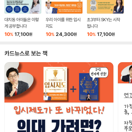
대치동 아이들은 이렇
우리 아이를 위한 입시
초3부터 SKY는 시작
게 공부합니다
지도
됩니다
10
17,100
10
24,300
10
17,100
%
%
%
원
원
원
카드뉴스로 보는 책