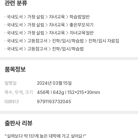
관련 분류
문과 ③ 선호도 최고! 상경대 합격 로드맵
문과 상위권도 수학을 잘해야 유리하다
국내도서
가정 살림
자녀교육
학습법일반
문과 ④ 저출생 시대 교대와 사범대의 미래
국내도서
가정 살림
자녀교육
좋은부모되기
가르치는 게 천직이라면 창의적 진로 설계가 필요하다
국내도서
가정 살림
자녀교육
자녀교육일반
사관학교와 경찰대 합격 로드맵
국내도서
고등참고서
진학/입시/학습법
진학/입시 자료집
음대와 미대는 탁월한 실기 실력이나 성적이 좌우한다
국내도서
고등참고서
진학/입시/학습법
취업 기회가 많은 체대 로드맵
〈셋째마당〉 AI 시대, 중하위권 틈새 공략법
품목정보
집안 형편은 넉넉한데 아이 공부가 안 된다면?
발행일
2024년 03월 15일
서민 가정이라면 냉정하고 현실적인 입시 지도가 중요하다
쪽수, 무게, 크기
456쪽 | 642g | 152*215*30mm
중위권 아이들은 더욱 촘촘한 입시 전략이 필수!
ISBN13
9791193732045
중위권 맞춤 사교육과 학원 활용법
늦된 아이를 기다리는 방법 - 재수와 편입
또 다른 선택지를 찾아서 - 대학원과 유학
출판사 리뷰
대안학교는 과연 대안이 될 수 있을까?
사회적 인식이 개선된 홈스쿨링
“실력보다 딱 1단계 높은 대학에 가고 싶어요!”