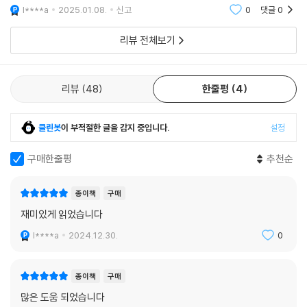
l****a
2025.01.08.
신고
0
댓글
0
서울대학교에서 동양사학을 전공한 후 한양대학교 대학원에서 영어 교육
리뷰 전체보기
석사 학위를 받았다. ‘더나음연구소’에서 부모들과 함께 교육 이론 실천모
임을 이끌었고 대치동과 강남에서 영어를 가르치며 수많은 제자를 명문대
에 진학시켰다. 하지만 교실에서 점점 무기력해지는 아이들과 좋은 대학을
리뷰
48
한줄평
4
나와도 취업이 안 되는 제자들을 보며 진짜 교육이 무엇인지 되돌아보게
되었다. 돈 쓰고도 성과가 없는 강남 교육의 허상을 경험하며 노후 준비 없
이 사교육에만 올인하는 세태를 막아보자고 결심했다.
클린봇
이 부적절한 글을 감지 중입니다.
설정
구매한줄평
추천순
대한민국 가정의 교육 독립을 위하여,
최소의 사교육비로 최고의 대학에 가는 법!
종이책
구매
성큼 다가온 인공지능 시대, 일자리의 대다수가 사라지고 아이들은 앞으로
재미있게 읽었습니다
거대한 신세계를 경험하게 될 것이다. 하지만 우리 교육은 50년간 변한 게
l****a
2024.12.30.
0
없다. 고학력 예비 실업자를 양산하는 지금의 교육 시스템으로는 돈과 시
간만 낭비할 뿐이다. 저자는 전국의 학부모들과 만나 1:1 입시상담을 진행
하며 각 가정에 맞는 입시, 교육 로드맵을 만들기 시작했다. 단순히 입시제
종이책
구매
도를 분석하는 데 그치지 않고 아이의 진로를 맞춰 최소의 사교육비로 최
많은 도움 되었습니다