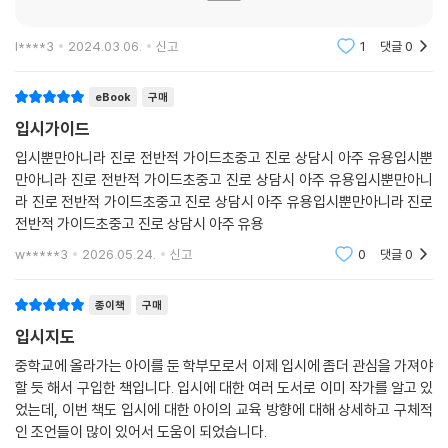
이 책은 정성적+정량적 데이터를 토대로 만든 입시 전문서다. 특히 학교알
평준화 지역의 전국 100~200위권 학교
리미, 국회자료 등 이미 공개된 정보를 취합하는 것은 물론, 주요 학교 입시
필리핀과 말레이시아의 국제학교
l****3
2024.03.06.
신고
1
댓글
0
담당자와 인터뷰하며 저자가 직접 발로 뛰어 만든 〈부록 - 전국 100위권
학교나 학원에서는 AI 시대를 헤쳐 나갈 지혜 교육이 불가능하다
중/고등학교 입시 결과〉은 이 책에서만 볼 수 있는 정량적 근거가 된다.
학교별 연간 교육비 현황
eBook
구매
학군 때문에 이사를 고민하고 있다면?
입시가이드
또한 10년 가까이 전국의 학부모들과 1:1 상담을 진행하며 도출한 입시 로
학력이 인정되는 인가 대안학교
드맵은 이 책만의 정성적 근거가 된다. 대한민국 입시 유형이 이 책에 대부
입시뿐만아니라 진로 전반적 가이드초중고 진로 상담시 아주 유용입시뿐
학원 수업 시간보다 자습 시간 확보가 중요!
분 속해있다고 해도 과언이 아닐 것이다.
만아니라 진로 전반적 가이드초중고 진로 상담시 아주 유용입시뿐만아니
홈스쿨러의 사회성 우려에 대해
라 진로 전반적 가이드초중고 진로 상담시 아주 유용입시뿐만아니라 진로
전반적 가이드초중고 진로 상담시 아주 유용
입시와 교육은 아이를 믿어주고 기다려주는 부모의 내공이 절실하다. 치열
부록 & 1+1 전자책 자료소개와 다운로드
한 경쟁 속에서 스스로 헤쳐 나갈 수 있도록 옆에서 응원을 하는 게 부모의
w*****3
2026.05.24.
신고
0
댓글
0
역할이다. 아무쪼록 이 책의 정보가 커피숍 토크나 고액 컨설팅에 휘둘릴
〈부록 1〉 전국 100위권 중학교 입시 결과 (ft. 특목고 & 자사고 & 일반고)
필요 없이 부모 내공을 단단히 해주기를 바란다. 마지막으로 〈‘2028 대입
〈부록 2〉 전국 100위권 고등학교 입시 결과 (ft. 서울대 & 의대 & 기타)
종이책
구매
제도 개편안’ 해독법〉은 전자책으로 제공한다. 본 책은 자녀의 성장 시기에
〈전자책〉 ‘2028 대입 제도 개편안’ 해독법
입시지도
맞춰 그때그때 펼쳐보면 좋을 것이고, 전자책은 최신 입시 정보가 궁금할
중학교에 올라가는 아이를 둔 학부모로서 이제 입시에 좀더 관심을 가져야
때 참고하면 좋을 것이다.
참고 문헌
할 듯 해서 구입한 책입니다. 입시에 대한 여러 도서로 이미 작가를 알고 있
찾아보기
었는데, 이번 책도 입시에 대한 아이의 교육 방향에 대해 상세하고 구체적
국내 최초 학군&입시 전문가
인 조언들이 많이 있어서 도움이 되었습니다.
20년 차 강남 대치동 명강사, 소수 독식 고급 입시정보 대공개!