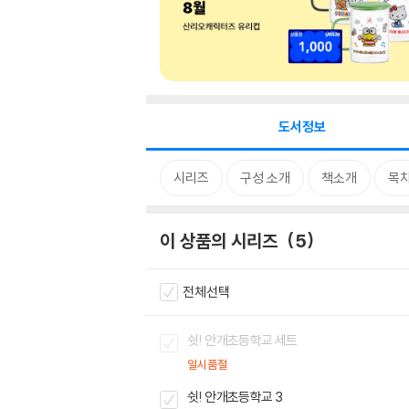
도서정보
시리즈
구성 소개
책소개
목
이 상품의 시리즈
5
전체선택
쉿! 안개초등학교 세트
일시품절
쉿! 안개초등학교 3