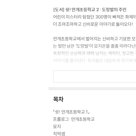
[도서] 쉿! 안개초등학교 2 : 도망발의 주인
어린이 미스터리 탐험단 300명이 빠져든 화제
더 조마조마하고 신비로운 이야기로 돌아오다!
안개초등학교에서 벌어지는 신비하고 기묘한 모험을
는 발만 남은 ‘도망발’이 묘지은을 졸졸 따라다
독창적인 상상력과 매력 넘치는 캐릭터, 정교한
이야기를 풀어낸다. 독자들은 대담하게 위기에 
[도서] 쉿! 안개초등학교 3 : 알에 갇힌 아이들
오싹하면서도 흥미진진한 미스터리 동화
기묘한 안개초등학교의 마지막 이야기!
목차
어린이가 살아가는 오늘의 현실에 대한 묵직한 메
에서 안개초등학교에 전학 온 묘지은은 수상한 아
『쉿! 안개초등학교 1』
인다. 묘지은과 친구들은 힘을 합쳐 알에 갇힌 
프롤로그: 안개초등학교
의 즐거움과 함께 자신 앞에 놓인 문제를 헤쳐 나
묘지
직딱샘