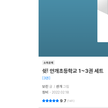
소득공제
쉿! 안개초등학교 1~3권 세트
3권
보린
글
센개
그림
창비
2022.02.18.
9.7
141