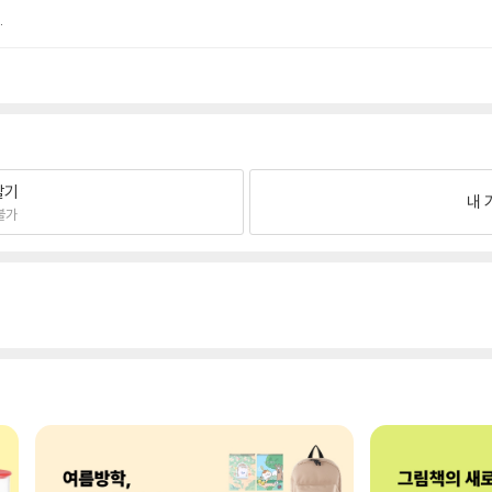
.
팔기
내 
불가