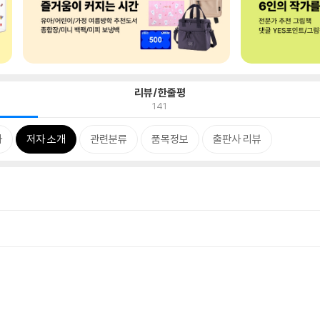
리뷰/한줄평
141
차
저자 소개
관련분류
품목정보
출판사 리뷰