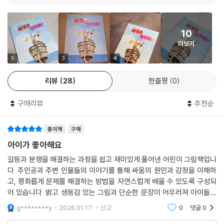
펄럭이 손에 이끌려 다시 이루리아로 간 나로는 어둠의 해적단을 이끄는
꿀꺽 선장이 끔찍한 음모를 꾸미고 있다는 사실을 알게 됩니다. 꿀꺽 선장
10
은 마음에 안 드는 건 뭐든지 한입에 꿀꺽 삼켜 버리는 고약한 악당이라는
더보기
데요. 나로와 펄럭이는 이번에도 어둠의 세력을 물리치고 위험에 빠진 친
구들과 세상을 구해 낼 수 있을까요?
5
3
4
리뷰
28
한줄평
0
아이들이 꿈꿀 수 있도록 현실의 틈을 벌려라!
구매리뷰
추천순
작가 김영진이 이 이야기를 떠올린 건 집 근처 놀이터에서였다고 합니다.
작가가 어릴 적 같으면 《보물섬》, 《15소년 표류기》, 《해저 2만 리》까지 온
종이책
구매
갖 모험 동화를 재현(?)하며 밤새 놀아도 모자랄 만큼 근사한 배가 있는 놀
이터였지요. 하지만 요즘 여느 아파트 단지 놀이터가 그렇듯 놀이터는 한
아이가 좋아해요
산하기만 했습니다. 그 한산함이 작가 안에 잠들어 있던 나로와 펄럭이를
갈등과 분쟁을 해결하는 과정을 쉽고 재미있게 풀어낸 어린이 그림책입니
다시 깨웠지요.
다. 주인공과 주변 인물들의 이야기를 통해 싸움의 원인과 감정을 이해하
고, 평화롭게 문제를 해결하는 방법을 자연스럽게 배울 수 있도록 구성되
학교나 유치원에서 돌아와 신나게 뛰놀아야 할 이 시간에 아이들은 다 어
어 있습니다. 밝고 생동감 있는 그림과 단순한 문장이 어우러져 아이들의
디에 가 있는 걸까요? 꿀꺽 선장한테 사로잡혀 친구들을 무찔러야 할 적으
집중력을 높이며, 공감과 배려의 가치를 전달합니다. 사회적 기술과 감정
g********y
2026.01.17.
신고
0
댓글
0
조절을 배우고자 하
로 여기며 미움 에너지를 생산하고 있지는 않을까요? 아이들한테서 나온