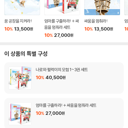
꿈 공장을 지켜라!
엄마를 구출하라! + 싸
싸움을 멈춰라!
엄
움을 멈춰라 세트
10
13,500
10
13,500
1
%
%
원
원
10
27,000
%
원
이 상품의 특별 구성
나로와 펄럭이의 모험 1~3권 세트
10
40,500
%
원
엄마를 구출하라! + 싸움을 멈춰라 세트
10
27,000
%
원