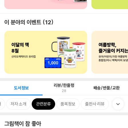
이 분야의 이벤트
12
리뷰/한줄평
도서정보
배송/반품/교환
28
개
저자 소개
관련분류
품목정보
출판사 리뷰
그림책이 참 좋아