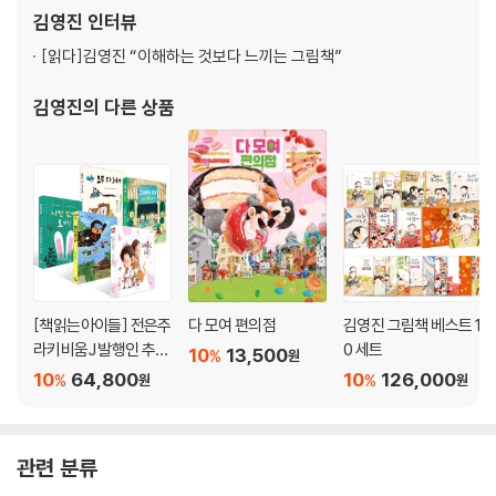
김영진
인터뷰
[읽다]
김영진 “이해하는 것보다 느끼는 그림책”
김영진
의 다른 상품
[책읽는아이들] 전은주
다 모여 편의점
김영진 그림책 베스트 1
라키비움J 발행인 추천
0 세트
10
13,500
%
원
초등 1~2학년 세트
10
64,800
10
126,000
%
%
원
원
관련 분류