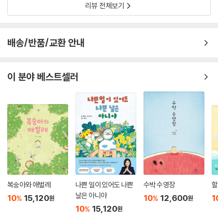
미움 에너지가 퍼져 나가면 이 세상은 어떻게 되는 걸까요? 생각이 거기까
리뷰 전체보기
지 미치자, 나로는 두려움을 억누르며 말하지요. “그럼 얼른 구하러 가야지
요.”
아이들이 꿈꾸기를 멈춘다면 세상은 정말로 위태로워질 거라고 작가는 생
배송/반품/교환 안내
각합니다. 아이들이라면 어른들의 굳은 머리로는 감히 상상하기 힘든 세상
을 꿈꿀 수 있고, 그 꿈을 현실로 옮겨 올 수도 있을 거라 믿습니다. 그러기
에 아이들이 조금이라도 더 행복한 꿈을 꾸게 해 주고 싶어 합니다. 아이들
이 분야 베스트셀러
이 꿈꿀 수 있도록 현실의 틈을 벌려 숨통을 틔워 주고 싶어 합니다. 책의
마지막, 아이들이 다시 돌아온 놀이터가 건강하고 행복한 웃음으로 가득한
건 그런 작가의 열망이 고스란히 담겨 있는 까닭이지요.
작가 김영진은 어떠한 상상도 관찰에서 나온다고 믿습니다. 장면 하나를
완성하기 위해 수십 장에서 수백 장씩 사진을 찍는 것도 그래서이지요. 그
런 만큼 아이들도 저희를 둘러싼 현실에서 눈 돌리지 않기를 바랍니다. 정
말 힘센 상상은 현실에 단단히 발을 붙이고 있어야 나올 수 있기 때문이지
요. 작가 스스로도 아이들과 아이들을 둘러싼 현실을 매처럼 날카로운 눈
복숭아와 애벌레
나쁜 일이 있어도 나쁜
수박 수영장
할
으로 관찰하며 이루리아로 가는 입구를 열 곳을 찾고 있습니다. 지난번에
날은 아니야
10
15,120
10
12,600
1
%
%
원
원
는 나로네 집에, 이번에는 나로네 동네 놀이터에 생겼던 이루리아로 가는
10
15,120
%
원
입구가 다음에는 어디에서 열릴지 자못 궁금해집니다.