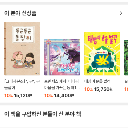
‘나로’부터, ‘나로’ 인해 세상이 바뀐다는 믿음
이 분야 신상품
처음으로 글을 쓰고 그림을 그린 책 《노래하는 볼돼지》부터 줄곧 작가 김
영진의 주된 관심사는 아이들의 ‘상상력’이었습니다. 건강한 상상력이야말
로 아이들이 현실에서 맞닥뜨리는 수많은 문제를 해결하는 열쇠이자, 아이
들이 살아갈 미래를 바꾸는 힘이라고 믿기 때문이지요. 12년 전 김영진 작
가는 그런 자신의 생각을 마음껏 펼쳐 볼 생각으로 〈나로와 펄럭이의 모험〉
시리즈를 시작했습니다. 주인공의 이름이 ‘나로’인 것도 ‘나로 인해 세상이
바뀐다’는 믿음을 어린이에게 전하고 싶었기 때문이지요.
하지만 《노래하는 볼돼지》 이후 처음으로 글과 그림을 모두 작업한 그림책
[그래제본소] 두근두근
프린세스 캐치! 티니핑
태양이 문을 벌컥
끝
이다 보니, 글에도 그림에도 지나치게 욕심을 부린 것 같다는 생각이 최근
돌잡이
마음을 가꾸는 동화 10
10
15,750
1
%
원
에야 들었다고 합니다. 책을 읽을 어린이에 대한 고려보다는 작가의 생각
: 다시 열린 프린세스 회
10
15,120
10
14,400
%
%
원
원
을 전할 욕심이 앞섰던 것이지요. 해서 12년 만에 선보이는 개정판에서는
담
가로로 긴 판형부터 어린이들이 손에 들고 펼쳐 보기 쉬운 세로로 긴 판형
이 책을 구입하신 분들이 산 분야 책
으로 바꾸고, 그림도 그에 맞춰 모두 다시 그렸습니다. 글도 덜어 낼 수 있
는 부분은 최대한 덜어 내고 다시 다듬었습니다. 어깨에 힘을 빼고 고쳐 쓴
글과 고쳐 그린 그림은 어린이들이 새롭게 열어 갈 세상처럼 밝고 환합니