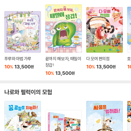
푸루와 마법 가루
끝까지 해 보자, 때밀이
다 모여 편의점
호
장갑!
10
13,500
10
13,500
1
%
%
원
원
10
13,500
%
원
나로와 펄럭이의 모험