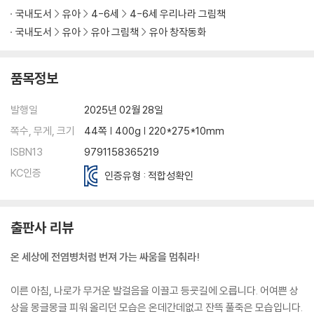
국내도서
유아
4-6세
4-6세 우리나라 그림책
국내도서
유아
유아 그림책
유아 창작동화
품목정보
발행일
2025년 02월 28일
쪽수, 무게, 크기
44쪽 | 400g | 220*275*10mm
ISBN13
9791158365219
KC인증
인증유형 : 적합성확인
출판사 리뷰
온 세상에 전염병처럼 번져 가는 싸움을 멈춰라!
이른 아침, 나로가 무거운 발걸음을 이끌고 등굣길에 오릅니다. 어여쁜 상
상을 몽글몽글 피워 올리던 모습은 온데간데없고 잔뜩 풀죽은 모습입니다.