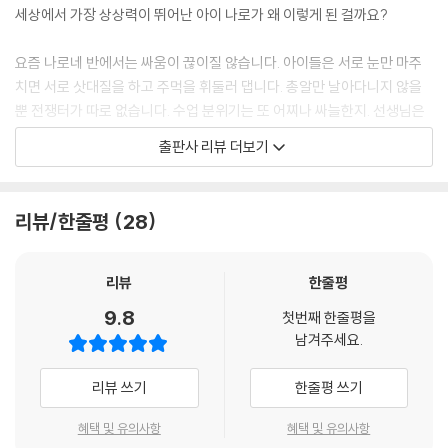
세상에서 가장 상상력이 뛰어난 아이 나로가 왜 이렇게 된 걸까요?
요즘 나로네 반에서는 싸움이 끊이질 않습니다. 아이들은 서로 눈만 마주
치면 서로 삿대질을 하고 주먹을 휘둘러 댑니다. 총알만 날아다니지 않을
뿐 전쟁터가 따로 없습니다. 수업 분위기는 또 어찌나 싸늘한지. 선생님은
아이들 속도 모르고 수업 태도가 좋아졌다며 기뻐하시지만, 나로는 정말이
출판사 리뷰 더보기
지 학교 가기가 싫습니다. 하지만 집에서 혼자 노는 것도 싫긴 마찬가지입
니다. 지루해서 몸살이 날 지경입니다. 나로는 참다못해 강아지 펄럭이를
끌고 어슬렁어슬렁 놀이터로 나갑니다. 누구라도 말을 걸어 오면 못 이기
리뷰/한줄평
28
는 척 놀아 줄 셈이었지요. 그런데……
“너, 나랑 같이 좀 가자!” 강아지 펄럭이가 사람처럼 벌떡 일어나 말을 건
리뷰
한줄평
넵니다. 얼마 전에도 겪은 일이건만, 나로는 그새 까맣게 잊어버리고 기함
9.8
첫번째 한줄평을
을 합니다. “너, 도, 도대체 정체가 뭐야?” 정체가 뭐긴 뭐예요. 상상 세계
남겨주세요.
이루리아에서 온 특수 요원이지요. 펄럭이 말에 따르면 나로네 반에서 싸
움이 끊이지 않는 건 이루리아에 문제가 생긴 탓이랍니다. 이대로 두면 온
리뷰 쓰기
한줄평 쓰기
세상에 싸움이 전염병처럼 번질 거라는데 어떡하겠어요. 세상에서 가장 뛰
어난 나로의 상상력을 빌려 줄 수밖에요.
혜택 및 유의사항
혜택 및 유의사항