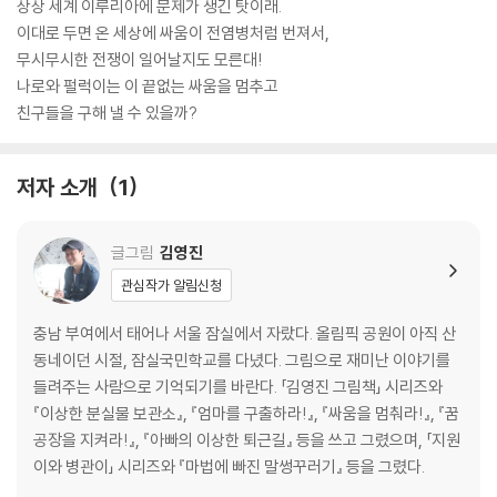
상상 세계 이루리아에 문제가 생긴 탓이래.
이대로 두면 온 세상에 싸움이 전염병처럼 번져서,
무시무시한 전쟁이 일어날지도 모른대!
나로와 펄럭이는 이 끝없는 싸움을 멈추고
친구들을 구해 낼 수 있을까?
저자 소개
1
글그림
김영진
관심작가 알림신청
충남 부여에서 태어나 서울 잠실에서 자랐다. 올림픽 공원이 아직 산
동네이던 시절, 잠실국민학교를 다녔다. 그림으로 재미난 이야기를
들려주는 사람으로 기억되기를 바란다. 「김영진 그림책」 시리즈와
『이상한 분실물 보관소』, 『엄마를 구출하라!』, 『싸움을 멈춰라!』, 『꿈
공장을 지켜라!』, 『아빠의 이상한 퇴근길』 등을 쓰고 그렸으며, 「지원
이와 병관이」 시리즈와 『마법에 빠진 말썽꾸러기』 등을 그렸다.