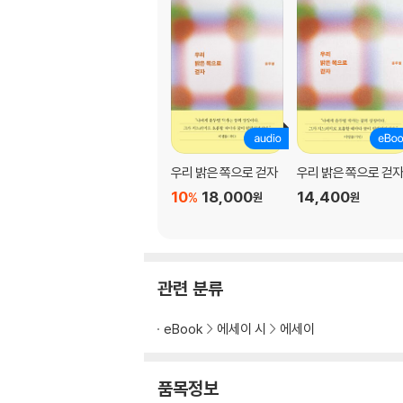
우리 밝은 쪽으로 걷자
우리 밝은 쪽으로 걷
10
18,000
14,400
%
원
원
관련 분류
eBook
에세이 시
에세이
품목정보