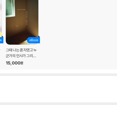
자
그때 나는 혼자였고 누
군가의 인사가 그리웠
으니까
15,000
원