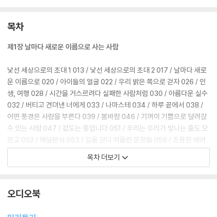
목차
제1장 날마다 새로운 이름으로 사는 사람
낯선 세상으로의 초대 1 013 / 낯선 세상으로의 초대 2 017 / 날마다 새로
운 이름으로 020 / 아이들의 얼굴 022 / 우리 밝은 쪽으로 걷자 026 / 인
생, 여행 028 / 시간을 거스르려다 실패한 사람처럼 030 / 아름다운 실수
032 / 버티고 견뎌낸 너에게 033 / 나마스테 034 / 하루 끝에서 038 /
어떤 풍경은 사람을 부른다 039 / 봄바람 046 / 기꺼이 기쁨으로 달려갈
수 있는 사람 047 / 겉도는 중입니다 051 / 우리는 우리가 빛나는 줄도 모
르고 052 / 해달분식 053 / 길을 걷다 떠올린 문장들 056 / 조용한 배려
057 / 지금 여기 이 순간 059 / 세상에서 가장 긴 여행 060 / 사랑이 있다
목차 더보기
063 / 다시 떠나는 이유 064
제2장 꽃은 세상 모든 일에 관여한다
오디오북
매일 지고도 다시 피어나는 꽃처럼 069 / 무지개를 두 번 본 사람 074 /