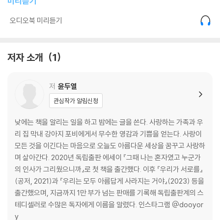
미리듣기
빛 076 / 무한하고 유한한 078 / 당신의 편 079 / 꽃은 세상 모든 일에 관
여합니다 080 / 오래된 취미 081 / 그녀는 매일 아침 꽃 사진을 보낸다 0
오디오북 미리듣기
83 / 할머니 사랑 086 / 하고 싶은 거 다 해 089 / 마음 알아채기 095 /
할아버지의 영정사진 096 / 우리는 서로의 가장자리에서 만나게 될 거야
100 / 부드럽고 아름다운 102 / 지금처럼 자주 기쁘자 103 / 사는 게 싫어
저자 소개
1
진 나에게 104 / 아버지라는 이름 107 / 사랑하는 장면들 112 / 손을 잡는
다는 것 114 / 다시 피어나기 115 / 기쁨을 같이할 수 있는 사람 116 / 아름
저
윤두열
다운 무한대 117 / 태어나면 죽지 않는 말 120 / 현재에 집중하기 122 / 아
낌없이 사랑해 123 / 환기 126 / 다음에는 다른 곳에서 만나 129 / 쓰러졌
관심작가 알림신청
다면 세워주세요 132 / 동네 134
낮에는 책을 알리는 일을 하고 밤에는 글을 쓴다. 사랑하는 가족과 우
제3장 나를 위해 빌어주는 소원
리 집 막내 강아지 포비에게서 무수한 영감과 기쁨을 얻는다. 사랑이
모든 것을 이긴다는 마음으로 오늘도 아름다운 세상을 꿈꾸고 사랑하
좋아하는 일은 같이 하자, 오래 봤으면 해 139 / 소원 142 / 글쓰기와 마라
며 살아간다. 2020년 독립출판 에세이 『그때 나는 혼자였고 누군가
톤의 상관관계 145 / 가장 쉬운 일 149 / 모순 150 / 그때 나는 혼자였고
의 인사가 그리웠으니까』로 첫 책을 출간했다. 이후 『우리가 서로를』
누군가의 인사가 그리웠으니까 151 / 좋아해 154 / 42.195킬로미터의 레
(공저, 2021)과 『우리는 모두 아름답게 사라지는 거야』(2023) 등을
이스 155 / 다짐 161 / 조금씩 더 나아질 우리에게 162 / 곱게 지은 문장을
출간했으며, 지금까지 1만 부가 넘는 판매를 기록해 독립출판계의 스
드릴게요 163 / 숲속의 연못 164 / 사랑의 의미 166 / 내가 진짜로 원하는
테디셀러로 수많은 독자에게 이름을 알렸다. 인스타그램 @dooyor
것 168 / 쓰는 이의 고통이 읽는 이의 행복이 될 때까지 171 / 어느 젊은 예
y