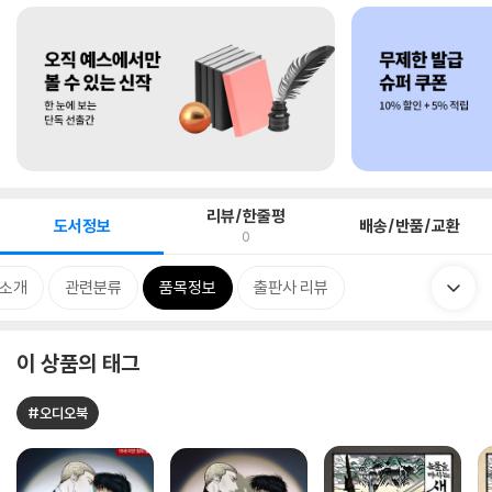
리뷰/한줄평
도서정보
배송/반품/교환
0
 소개
관련분류
품목정보
출판사 리뷰
이 상품의 태그
#오디오북