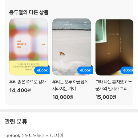
술가에게 172 / 내 마음의 방 173 / 애쓰지 않고 자유롭게 175 / 끌끌끌 1
윤두열
의 다른 상품
76 / 무너진 김에 옆으로 넓어지자 179 / 구하는 일에 대하여 183 / 가볍
게 시작하는 마음 184 / 1분 186 / 하자 189 / 실패에 익숙해지기 191 / 어
떤 꿈 193
제4장 이 이야기의 주인공
이 이야기의 주인공 197 / 사랑은 198 / 꽃인 줄도 모르고 200 / 나의 것 2
02 / 첫 사람 203 / 나에게 해주는 말 206 / 두려움을 없애는 방법 208 /
아름답고 자연스러운 210 / 미완성 211 / Love wins 213 / 내가 고르는
행복 215 / 우리들의 사랑은 실패하지 않는다 216 / 꾸준히 될 때까지 217
우리 밝은 쪽으로 걷자
우리는 모두 아름답게
그때 나는 혼자였고 누
/ 결핍 220 / 유한한 시간에 대하여 221 / 물처럼 부드럽지만 강단 있고 집
사라지는 거야
군가의 인사가 그리웠
14,400
원
념 있는 청년 224 / 우리는 228 / 장마 229 / Fix you 230 / ESC 탈출 2
으니까
18,000
15,000
원
원
34 / 월동 237 / 빛 가까이에서 240 / 다시 피어날 꽃 242 / 매일 아름답
기를 243
관련 분류
에필로그 245
eBook
오디오북
시/에세이