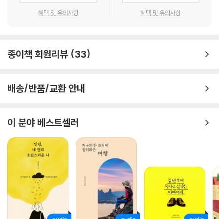
독자들의 마음 깊은 곳을 두드렸다. 《우리 밝은 쪽으로 걷자》에는 독립출
혜택 및 유의사항
혜택 및 유의사항
판물에서 먼저 선보여 유명해진 이 〈소원〉이라는 글의 비하인드 스토리를
공개하기도 했다.
종이책 회원리뷰
33
무너진 마음을 다시 세우는 데는 거창한 말이 필요 없다. 진심 어린 이야기
하나면 충분하다.
배송/반품/교환 안내
《우리 밝은 쪽으로 걷자》에 담긴 이야기는 마치 어둠에서 빛으로 나아가는
여정과 같다. 저자는 낯선 세상에 기꺼이 자신을 던져 세상을 바라보는 시
선을 환기하고(1장. 날마다 새로운 이름으로 사는 사람), 나를 둘러싼 일상
이 분야 베스트셀러
과 사람의 소중함을 재발견한다(2장. 꽃은 세상 모든 일에 관여한다). 무너
진 마음을 일으키는 방법을 몰라 헤매던 날들의 기록을 솔직하게 고백하며
(3장. 나를 위해 빌어주는 소원), 마침내 스스로를 사랑하고 행복을 발견
할 ‘밝은 쪽’으로 발걸음을 옮긴다(4장: 이 이야기의 주인공).
무너진 마음을 다시 세우는 데는 거창한 말이 필요 없다. 《우리 밝은 쪽으
로 걷자》에 담긴 글처럼 진심 어린 이야기 하나면 충분하다. 이 책을 다 읽
고 나면 “세상이 싫어질 때마다 열어볼 책이 생겼다”는 어느 독자의 리뷰