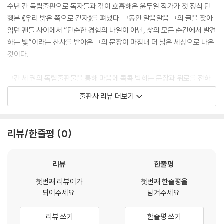
수년 간 독립출판으로 독자들과 깊이 호흡해온 윤두열 작가가 첫 정식 단
행본 《우리 밝은 쪽으로 걷자》를 펴냈다. 그동안 알음알음 그의 글을 찾아
읽던 팬들 사이에서 “단순한 경험의 나열이 아닌, 삶의 모든 순간에서 발견
하는 빛”이라는 찬사를 받아온 그의 문장이 마침내 더 넓은 세상으로 나온
것이다.
그간 세 권의 독립출판물을 통해 마음에 콕콕 박히는 문장과 위로를 전하
며 이름을 알린 저자는, 《우리 밝은 쪽으로 걷자》를 통해 더욱 깊고 정제된
출판사 리뷰 더보기
시선으로 써 내려간 102편의 이야기를 선보인다.
“사람은 살면서 이백 가지 소원을 빌어요.
리뷰/한줄평
0
근데 있죠, 이루어지는 건 삼백 가지래요.
누군가 나를 위해 빌어주는 소원도 있어서요.” (-본문 142쪽, 〈소원〉 중에
서)
리뷰
한줄평
첫번째 리뷰어가
첫번째 한줄평을
윤두열의 문장은 이미 수많은 사람들의 마음을 울린 바 있다. MBC 라디오
되어주세요.
남겨주세요.
‘별이 빛나는 밤에’의 오프닝멘트, 유명 작가의 에세이, 그리고 수많은 SN
S에서 공유된 〈소원〉이라는 글이다. 얼굴도 모르는 누군가를 위해 말없이
리뷰 쓰기
한줄평 쓰기
빌어주는 소원처럼, 작가의 조용한 응원은 책을 넘어 멀리멀리 퍼져나가