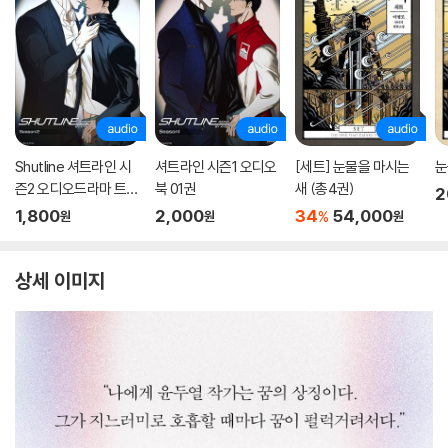
Shutline 셔트라인 시
셔트라인 시즌1 오디오
[세트] 눈물을 마시는
눈
즌2 오디오드라마 트랙
북 01권
새 (총4권)
2
01
1,800
2,000
34
54,000
%
원
원
원
상세 이미지