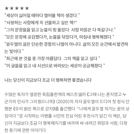
★ ★ ★ ★ ★
"세상이 싫어질 때마다 열어볼 책이 생겼다."
“사랑하는 사람에게 꼭 선물하고 싶은 책!”
"그의 문장들을 읽고 눈물이 핑 돌았다. 사람 마음은 다 똑같구나."
"모든 문장에 공감했다가, 눈물을 닦았다가, 마침내 행복해졌다."
"윤두열의 글은 단순한 경험의 나열이 아니다. 삶의 모든 순간에서 발견하
는 빛이다."
"최근에 본 것들 중 가장 아름답다. 그의 책을 읽고 싶다."
"이 글들을 읽고 내 시선으로 바라보는 세상이 궁금해졌다."
나는 당신이 지금보다 조금 더 행복하면 좋겠습니다
수많은 독자가 열광한 독립출판계의 베스트셀러 《그때 나는 혼자였고 누
군가의 인사가 그리웠으니까》 (2020)의 저자 윤두열이 드디어 첫 정식 단
행본 《우리 밝은 쪽으로 걷자》를 출간했다. “나에게 윤두열 작가는 꿈의 상
징이다.”로 시작하는 이병률 시인의 진심 어린 추천사가 담긴 이 책은, 당
신이 지금보다 조금 더 행복해지기를 바라며 써 내려간 희망과 사랑, 다정
한 용기에 관한 이야기다.