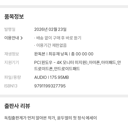
품목정보
발행일
2026년 02월 23일
이용안내
배송 없이 구매 후 바로 듣기
이용기간 제한없음
재생정보
완독본 | 최유재 낭독 | 총 00:00:00
지원기기
PC(윈도우 - 4K 모니터 미지원),아이폰,아이패드,안
드로이드폰,안드로이드패드
파일/용량
AUDIO | 175.95MB
ISBN13
9791199327795
출판사 리뷰
독립출판계가 먼저 알아본 작가, 윤두열의 첫 정식 에세이