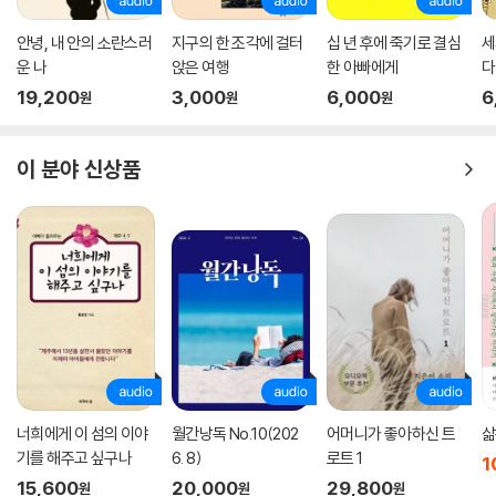
처럼, 당신 곁에도 든든하고 아름다운 마음의 피난처가 하나 생길 것이다.
안녕, 내 안의 소란스러
지구의 한 조각에 걸터
십 년 후에 죽기로 결심
세
운 나
앉은 여행
한 아빠에게
다
19,200
3,000
6,000
6
원
원
원
이 분야 신상품
너희에게 이 섬의 이야
월간낭독 No.10(202
어머니가 좋아하신 트
삶
기를 해주고 싶구나
6. 8)
로트 1
1
15,600
20,000
29,800
원
원
원