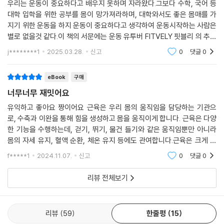
우리는 운동이 중요하다고 배우지 못하며 자라왔다.그보다 수학, 국어 등
대학 입학을 위한 공부를 몸이 망가져라하며, 대학와서도 좋은 몸매를 가
지기 위한 운동을 하지 운동이 중요하다고 생각하여 운동시작하는 사람은
별로 없을것 같다.이 책의 서문에는 운동 유투버 FITVELY 핏블리 의 추천
글이 있다. 그는 이 책을 통해 자신의 몸과 근육의 연결과 움직임에 대해 이
j********1
2025.03.28.
신고
0
댓글
0
해를 얻어 앞으
eBook
구매
너무너무 재밋어요
유익하고 좋아요 짱이어요 근육은 우리 몸의 움직임을 담당하는 기관으
로, 수축과 이완을 통해 힘을 생성하고 몸을 움직이게 합니다. 근육은 다양
한 기능을 수행하는데, 걷기, 뛰기, 물건 들기와 같은 움직임뿐만 아니라
몸의 자세 유지, 혈액 순환, 체온 유지 등에도 관여합니다.근육은 크게 세
가지 종류로 나눌 수 있습니다.골격근: 뼈에 붙어서 우리 몸의 움직임을 만
f*****1
2024.11.07.
신고
0
댓글
0
들어내는 근육입
리뷰 전체보기
리뷰
59
한줄평
15