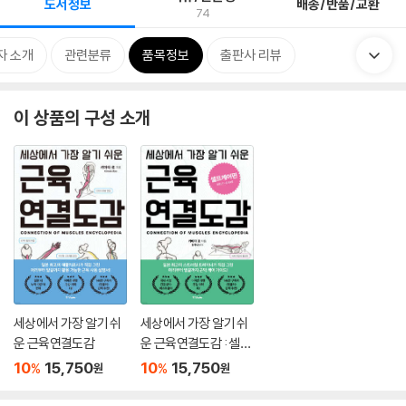
도서정보
배송/반품/교환
74
자 소개
관련분류
품목정보
출판사 리뷰
이 상품의 구성 소개
세상에서 가장 알기 쉬
세상에서 가장 알기 쉬
운 근육연결도감
운 근육연결도감 : 셀프
케어편
10
15,750
10
15,750
%
%
원
원