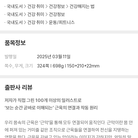
국내도서
건강 취미
건강정보
건강해지는 법
국내도서
건강 취미
건강정보
국내도서
건강 취미
운동/피트니스
품목정보
발행일
2025년 03월 11일
쪽수, 무게, 크기
324쪽 | 698g | 150*210*22mm
출판사 리뷰
저자가 직접 그린 100개 이상의 일러스트로
‘보는 순간 곧바로 이해되는’ 근육의 연결과 작동 원리
우리 몸속의 근육은 ‘근막’을 통해 모두 연결되어 움직인다. 근막이란 몸 안
에 퍼져 있는 거미줄 같은 조직으로 근육들을 연결하여 전신을 지탱하는
역할을 한다. 근육을 감싸고 있는 막이라는 이미지가 강하지만, 엄밀히 말