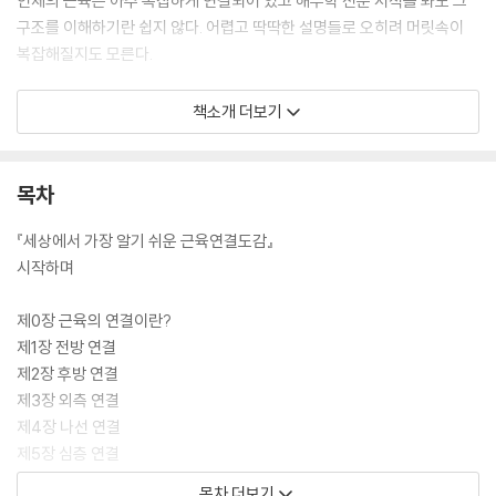
인체의 근육은 아주 복잡하게 연결되어 있고 해부학 전문 서적을 봐도 그
구조를 이해하기란 쉽지 않다. 어렵고 딱딱한 설명들로 오히려 머릿속이
복잡해질지도 모른다.
[도서] 세상에서 가장 알기 쉬운 근육연결도감 : 셀프케어편 : 머리부터 발
책소개 더보기
끝까지 근막 케어 가이드!
국내 건강 분야 베스트셀러, 일본 내 누적 11만 부 판매
운동/의학 관계자들에게 극찬을 받은 화제의 근육연결도감 후속편
목차
‘셀프케어편’ 전격 출간!
『세상에서 가장 알기 쉬운 근육연결도감』
간단 명료한 일러스트로 많은 이들에게 사랑받으며 건강 분야 베스트셀러
시작하며
에 오른 『세상에서 가장 알기 쉬운 근육연결도감』의 후속편 『세상에서 가
장 알기 쉬운 근육연결도감: 셀프케어편』이 출간되었다. 전작에서 온몸의
제0장 근육의 연결이란?
근육과 연결에 대해 해부학적으로 자세히 설명했다면, 이번에는 근막의 기
제1장 전방 연결
능을 스스로 개선하고 관리할 수 있는 쉽고 효과적인 방법을 담았다.
제2장 후방 연결
제3장 외측 연결
전작 『세상에서 가장 알기 쉬운 근육연결도감』은 일본에서 출간 즉시 아마
제4장 나선 연결
존 분야 1위 및 종합 베스트셀러에 오르며 화제를 모은 도서로 현역 스트레
제5장 심층 연결
칭 트레이너로 일하는 저자가 직접 그린 일러스트를 통해 근육의 연동과
제6장 운동 연결
목차 더보기