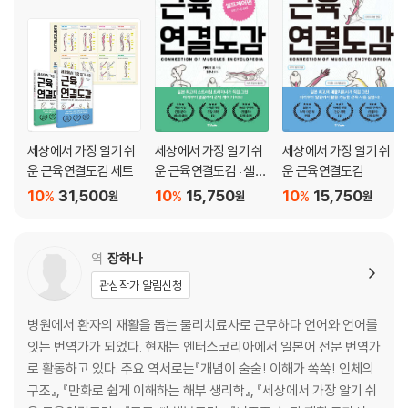
제5장 심층 연결 케어
제6장 운동 연결 케어
제7장 팔의 연결 케어
제8장 연결 케어 총정리
세상에서 가장 알기 쉬
세상에서 가장 알기 쉬
세상에서 가장 알기 쉬
운 근육연결도감 세트
운 근육연결도감 : 셀프
운 근육연결도감
케어편
10
31,500
10
15,750
10
15,750
%
%
%
원
원
원
역
장하나
관심작가 알림신청
병원에서 환자의 재활을 돕는 물리치료사로 근무하다 언어와 언어를
잇는 번역가가 되었다. 현재는 엔터스코리아에서 일본어 전문 번역가
로 활동하고 있다. 주요 역서로는『개념이 술술! 이해가 쏙쏙! 인체의
구조』, 『만화로 쉽게 이해하는 해부 생리학』, 『세상에서 가장 알기 쉬