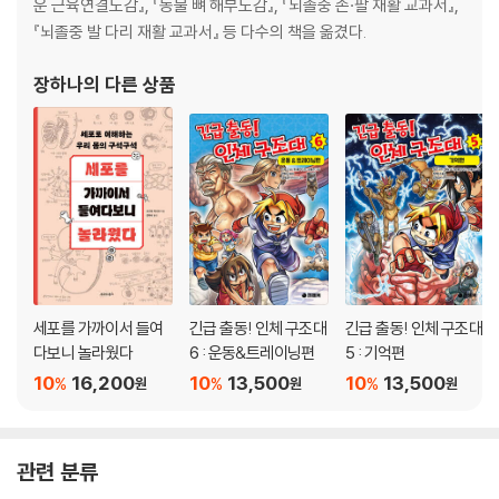
운 근육연결도감』, 『동물 뼈 해부도감』, 『뇌졸중 손·팔 재활 교과서』,
『뇌졸중 발 다리 재활 교과서』 등 다수의 책을 옮겼다.
장하나
의 다른 상품
세포를 가까이서 들여
긴급 출동! 인체 구조대
긴급 출동! 인체 구조대
다보니 놀라웠다
6 : 운동&트레이닝편
5 : 기억편
10
16,200
10
13,500
10
13,500
%
%
%
원
원
원
관련 분류