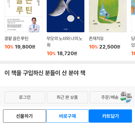
콩팥 골든 루틴
부모의 노쇠와 나의 노
존재치유
당
화
있
10
19,800
10
22,500
%
%
원
원
10
18,720
1
%
원
이 책을 구입하신 분들이 산 분야 책
로그인
최근 본 상품
주문/배송
고객센터 1544-3800
티켓 1544-6399
중고샵 1566-4295
선물하기
바로구매
카트담기
eBook 1:1문의/채팅상담
예스이십사(주) 사업자 정보
이용약관
개인정보처리방침
청소년보호정책