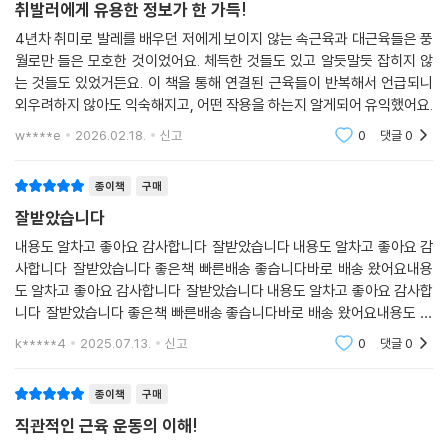
취발러에게 유용한 정보가 한 가득!
“이 책이 전문가와 일반인을 연결하는
다리와 같은 존재가 되기를 바랍니다.”
4년차 취미로 발레를 배우던 저에게 보이지 않는 속근육과 대근육들은 풍
월로만 들은 모호한 것이었어요. 체득한 것들도 있고 알듯말듯 잡히지 않
는 것들도 있었거든요. 이 책을 통해 연결된 근육들이 반복해서 언급되니
《세상에서 가장 알기 쉬운 근육연결도감》은 최대한 일반인도 이해하기 쉽
외우려하지 않아도 익숙해지고, 어떤 작용을 하는지 알게되어 유익했어요.
게 쓰였으며, 큼직한 그림을 통해 가독성을 높였다. 이 책을 읽은 후 치료사
는 치료 계획을 세우기가 수월해질 것이고, 트레이너는 운동 지도 능력이
w****e
2026.02.18.
신고
0
댓글
0
향상될 것이다. 일반인은 이 책을 통해 근육의 연결을 이해하면 스트레칭
과 운동 능력, 근육 트레이닝의 효과를 높일 수 있다. 저자는 ‘이 책이 전문
종이책
구매
가와 일반인을 이어주는 다리와 같은 존재가 되길 바란다’고 밝혔다. 제목
잘받았습니다
그대로 ‘세상에서 가장 알기 쉬운’ 이 책을 통해 일상생활에서, 치료 현장에
내용도 알차고 좋아요 감사합니다 잘받았습니다 내용도 알차고 좋아요 감
서, 운동 장면에서 많은 이들이 직접적인 도움을 얻을 수 있을 것이다.
사합니다 잘받았습니다 좋은책 빠른배송 좋습니다바로 배송 왔어요내용
도 알차고 좋아요 감사합니다 잘받았습니다 내용도 알차고 좋아요 감사합
니다 잘받았습니다 좋은책 빠른배송 좋습니다바로 배송 왔어요내용도 알
차고 좋아요 감사합니다 잘받았습니다 내용도 알차고 좋아요 감사합니
k*****4
2025.07.13.
신고
0
댓글
0
다 잘받았습니다 좋은책 빠
종이책
구매
직관적인 근육 운동의 이해!