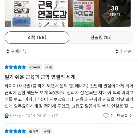
38
저자는 《아나토미 트레인(Anatomy Trains)》이라는 책을 접한 뒤 근막
더보기
이 중요하다는 사실을 깨달았다. 이후 근막에 대해 제대로 배우고 싶은 마
음에 미국 아이다 롤프 교육원(Dr. Ida Rolf Institute)으로 건너가 730
4
시간에 이르는 다양한 정규 교육을 이수한 뒤 롤핑 요법사(Rolfer)가 되었
리뷰
59
한줄평
15
다. 근막 이론의 고전인 《아나토미 트레인》은 당시 생소했던 근막 및 근막
경선의 이론을 처음으로 세상에 알린 책으로 지금은 물리치료사, 재활치료
구매리뷰
추천순
사, 요가 및 필라테스 지도자, 몸을 사용하는 다양한 업계 종사자들에게 필
독서로 꼽힌다. 《세상에서 가장 알기 쉬운 근육연결도감》은 《아나토미 트
eBook
구매
레인》을 통해 소개된 근막 개념 중 핵심에 해당하는 내용들을 골라 알기 쉬
운 그림으로 소개한다.
알기 쉬운 근육과 근막 연결의 세계
타이치(태극권)를 하게 되면서 몸의 힘(에너지) 전달에 관심이 가게 되어
먼저 프롤로그에 해당하는 0장에서는 근육의 연결이란 무엇인지, 그것이
근막에 관한 책들도 보게 되었어요. 정리가 잘 안되던 차에 이 책의 미리보
어떤 역할을 하는지 소개한다. 1장부터 6장까지는 전신에 퍼져 있는 주요
기를 보고 ‘이거다!’ 싶어 사보았습니다. 근육과 근막의 연결을 정말 알기
연결선인 전방 연결, 후방 연결, 외측 연결, 나선 연결, 심층 연결과 함께 운
쉽게 일목요연하게 잘 정리해 두었고, 그림도 깔끔하며 핵심 연결을 잘 보
동 연결에 대해 설명한다. 7장부터 13장에는 부위별 기본적인 해부학과 함
여줍니다. 저처럼 근막과 근육 연결에 관심 있는 분들께 추천드립니다.이
h***y
2024.06.10.
신고
2
댓글
0
런저런 동작
께 연결에 대한 구체적인 정보가 들어 있다. 마지막 14장에서는 연결이 신
체에 미치는 영향과 개선 사례를 정리했다.
종이책
구매