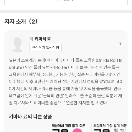
구조를 알기 쉽게 설명했다.
제7장 팔의 연결
제8장 골반·고관절의 연결
제9장 배의 연결
저자 소개
2
제10장 엉덩이의 연결
제11장 발의 연결
제12장 어깨·팔의 연결
저
키마타 료
제13장 체간의 연결
관심작가 알림신청
제14장 연결의 개선 힌트
일본의 스트레칭 트레이너. 미국 아이다 롤프 교육원(Dr. Ida Rolf In
끝마치며
stitute) 인정 롤핑 요법사(Rolfer). 미국 콜로라도주에 있는 롤프
교육원에서 해부학, 생리학, 기능해부학, 실습 트레이닝을 731시간
참고문헌
이수했다. 이후 4년간 트레이닝 전문 기관에서 경험을 쌓았으며, 40
0여 시간의 세미나·워크숍 등을 통해 기술 및 지식을 습득했다. 인스
『세상에서 가장 알기 쉬운 근육연결도감 : 셀프케어편』
타그램에 알기 쉬운 ‘근육의 연결’ 일러스트를 꾸준히 올린 덕분에 재
제0장 연결 케어란
활 치료사와 트레이너를 중심으로 열렬한 지지를 얻고 있다.
제1장 전방 연결 케어
제2장 후방 연결 케어
키마타 료
의 다른 상품
제3장 외측 연결 케어
제4장 나선 연결 케어