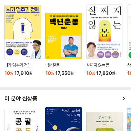
뇌가 멈추기 전에
백년운동
살찌지 않는 몸
착
10
17,910
10
17,550
10
17,820
1
%
%
%
원
원
원
이 분야 신상품