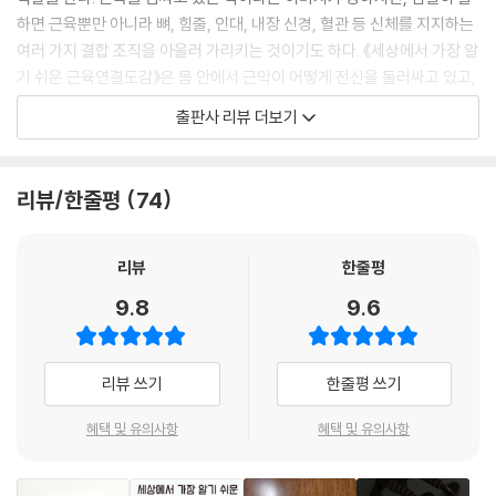
하면 근육뿐만 아니라 뼈, 힘줄, 인대, 내장 신경, 혈관 등 신체를 지지하는
여러 가지 결합 조직을 아울러 가리키는 것이기도 하다. 《세상에서 가장 알
기 쉬운 근육연결도감》은 몸 안에서 근막이 어떻게 전신을 둘러싸고 있고,
근육들이 서로 어떤 식으로 연결되어 움직이는지 그림을 통해 알기 쉽게
출판사 리뷰 더보기
설명한다.
현역 스트레칭 트레이너인 저자는 고객(환자)들의 이해를 돕기 위해 근육
리뷰/한줄평
74
의 연결 그림을 그리기 시작했다. 현장에서 근육의 연결과 근막의 중요성
을 강조했던 저자는 이론을 말로 설명하는 데 늘 애를 먹었다고 한다. ‘목
근육을 치료하기 위해 팔을 풀어주는 것’이라 설명하면 대부분의 환자들은
리뷰
한줄평
곧바로 이해하기 어려워했다. 그래서 환자들에게 보다 알기 쉽고, 직관적
9.8
9.6
으로 전달하기 위해 근육 연결 그림을 그리기 시작했다. 개인 SNS에 올리
던 그림이 운동 관계자들의 입소문을 타며 출판으로 이어졌고, 출간 직후
일본 내 건강 분야 1위 및 종합 베스트셀러에 오르며 저자의 애초 생각보다
리뷰 쓰기
한줄평 쓰기
훨씬 많은 이들에게 도움을 주게 되었다.
혜택 및 유의사항
혜택 및 유의사항
근막 이론의 바이블 《아나토미 트레인》의 핵심 내용을
세상에서 가장 쉬운 방식으로 보여준다!