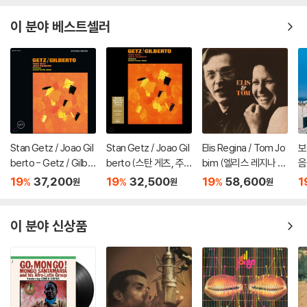
이 분야 베스트셀러
Stan Getz / Joao Gil
Stan Getz / Joao Gil
Elis Regina / Tom Jo
보
berto - Getz / Gilbe
berto (스탄 게츠, 주
bim (엘리스 레지나 /
음
rto (스탄 게츠, 조앙 질
앙 질베르토) - Getz /
톰 조빔) - Elis & Tom
zz
19
37,200
19
32,500
19
58,600
1
%
%
%
원
원
원
베르토) [LP]
Gilberto [LP]
[LP]
이 분야 신상품