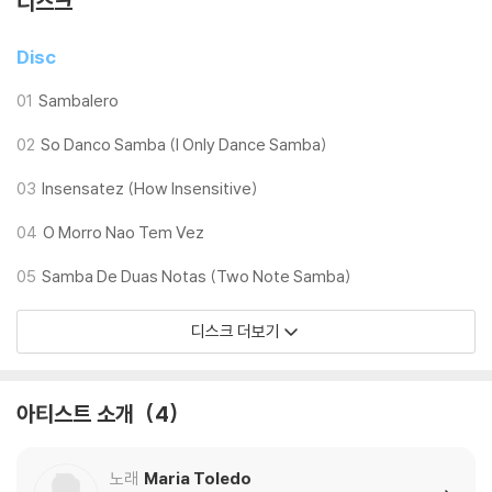
디스크
Disc
01
Sambalero
02
So Danco Samba (I Only Dance Samba)
03
Insensatez (How Insensitive)
04
O Morro Nao Tem Vez
05
Samba De Duas Notas (Two Note Samba)
디스크 더보기
아티스트 소개
4
노래
Maria Toledo