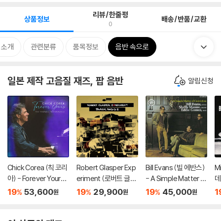
리뷰/한줄평
상품정보
배송/반품/교환
0
 소개
관련분류
품목정보
음반 속으로
일본 제작 고음질 재즈, 팝 음반
알림신청
Chick Corea (칙 코리
Robert Glasper Exp
Bill Evans (빌 에반스)
M
아) - Forever Yours -
eriment (로버트 글래
- A Simple Matter O
데
The Farewell Perfor
스퍼 익스페리먼트) -
f Conviction [UHQC
h
19
53,600
19
29,900
19
45,000
1
%
%
%
원
원
원
mance
Black Radio 2 [SHM-
D]
CD]