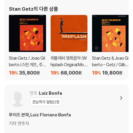
Stan Getz
의 다른 상품
Stan Getz / Joao Gil
위플래쉬 영화음악 (W
Stan Getz & Joao Gil
berto (스탄 게츠, 주
hiplash Original Moti
berto - Getz / Gilbe
앙 질베르토) - Getz /
on Picture Soundtra
rto (스탄 게츠 & 조앙
19
35,800
19
68,000
19
19,800
%
%
%
원
원
원
Gilberto [클리어 탠저
ck) [2LP]
질베르토)
린 컬러 LP]
연주
Luiz Bonfa
관심작가 알림신청
루이즈 본파,Luiz Floriano Bonfa
기타 연주자