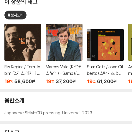
이 상품의 태그
#보사노바
Elis Regina / Tom Jo
Marcos Valle (마르코
Stan Getz / Joao Gil
An
bim (엘리스 레지나 /
스 발레) - Samba '68
berto (스탄 게츠 & 주
m
톰 조빔) - Elis & Tom
[LP]
앙 질베르토) - Getz /
조
19
58,600
19
37,200
19
61,200
1
%
%
%
원
원
원
[LP]
Gilberto [SACD Hyb
er
rid]
ay
음반소개
Japanese SHM-CD pressing. Universal. 2023.