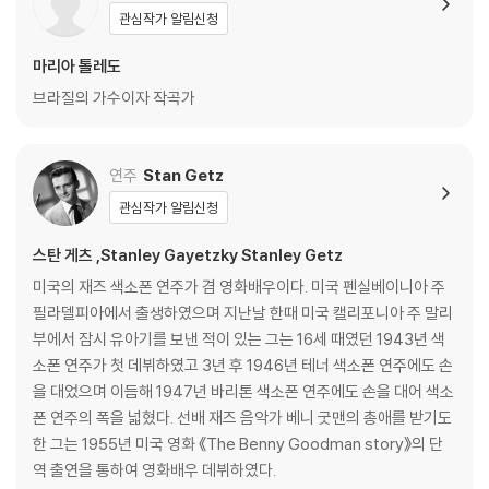
관심작가 알림신청
마리아 톨레도
브라질의 가수이자 작곡가
연주
Stan Getz
관심작가 알림신청
스탄 게츠 ,Stanley Gayetzky Stanley Getz
미국의 재즈 색소폰 연주가 겸 영화배우이다. 미국 펜실베이니아 주
필라델피아에서 출생하였으며 지난날 한때 미국 캘리포니아 주 말리
부에서 잠시 유아기를 보낸 적이 있는 그는 16세 때였던 1943년 색
소폰 연주가 첫 데뷔하였고 3년 후 1946년 테너 색소폰 연주에도 손
을 대었으며 이듬해 1947년 바리톤 색소폰 연주에도 손을 대어 색소
폰 연주의 폭을 넓혔다. 선배 재즈 음악가 베니 굿맨의 총애를 받기도
한 그는 1955년 미국 영화 《The Benny Goodman story》의 단
역 출연을 통하여 영화배우 데뷔하였다.