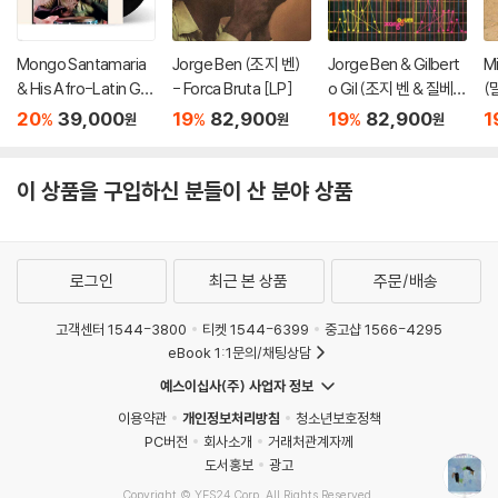
Mongo Santamaria
Jorge Ben (조지 벤)
Jorge Ben & Gilbert
M
& His Afro-Latin Gro
- Forca Bruta [LP]
o Gil (조지 벤 & 질베르
(
up (몽고 산타마리아 &
토 질) - Ogum Xang
b 
20
39,000
19
82,900
19
82,900
1
%
%
%
원
원
원
히스 아프로 라틴 그룹)
o [2LP]
- Go Mongo! (Feat.
Chick Corea) [LP]
이 상품을 구입하신 분들이 산 분야 상품
로그인
최근 본 상품
주문/배송
고객센터 1544-3800
티켓 1544-6399
중고샵 1566-4295
eBook 1:1문의/채팅상담
예스이십사(주) 사업자 정보
이용약관
개인정보처리방침
청소년보호정책
PC버전
회사소개
거래처관계자께
도서홍보
광고
Copyright © YES24 Corp. All Rights Reserved.