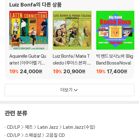
Luiz Bonfa
의 다른 상품
Aquarelle Guitar Qu
Luiz Bonfa / Maria T
빅 밴드 보사노바 (Big
artet (아쿠아렐 기타
oledo (루이스 본파 /
Band Bossa Nova)
사중주단) - 라틴 커넥
마리아 톨레도) - Brasi
19
24,000
19
20,900
19
17,400
%
%
%
원
원
원
션 (Latin Connection
liana
s)
더보기
관련 분류
CD/LP
재즈
Latin Jazz
Latin Jazz(수입)
CD/LP
스페셜샵
고음질 CD