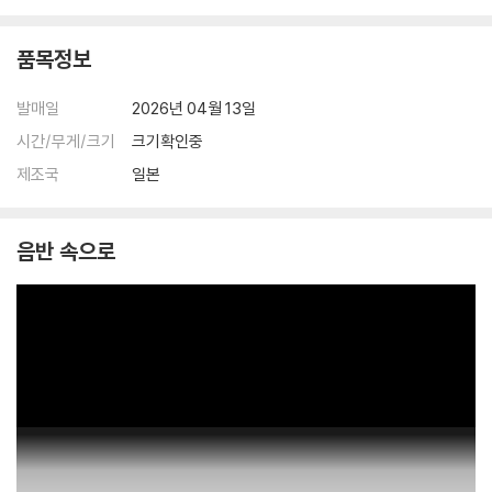
품목정보
발매일
2026년 04월 13일
시간/무게/크기
크기확인중
제조국
일본
음반 속으로