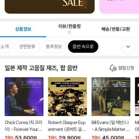
리뷰/한줄평
상품정보
배송/반품/교환
0
 소개
관련분류
품목정보
음반 속으로
일본 제작 고음질 재즈, 팝 음반
알림신청
Chick Corea (칙 코리
Robert Glasper Exp
Bill Evans (빌 에반스)
M
아) - Forever Yours -
eriment (로버트 글래
- A Simple Matter O
데
The Farewell Perfor
스퍼 익스페리먼트) -
f Conviction [UHQC
h
19
53,600
19
29,900
19
45,000
1
%
%
%
원
원
원