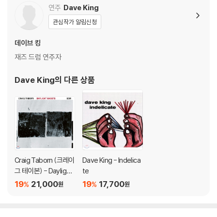
연주
Dave King
관심작가 알림신청
데이브 킹
재즈 드럼 연주자
Dave King
의 다른 상품
Craig Taborn (크레이
Dave King - Indelica
그 테이본) - Daylight
te
Ghosts
19
21,000
19
17,700
%
%
원
원