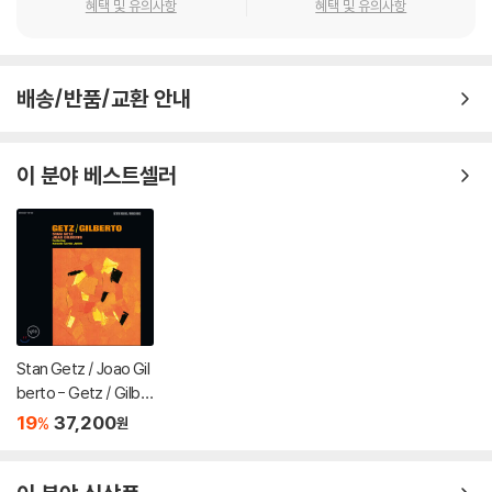
혜택 및 유의사항
혜택 및 유의사항
배송/반품/교환 안내
이 분야 베스트셀러
Stan Getz / Joao Gil
berto - Getz / Gilbe
rto (스탄 게츠, 조앙 질
19
37,200
%
원
베르토) [LP]