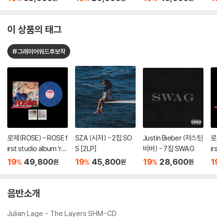
mance
Black Radio 2 [SHM-
D]
CD]
이 상품의 태그
#그래미어워드후보작
로제(ROSE) - ROSE f
SZA (시저) - 2집 SO
Justin Bieber (저스틴
로
irst studio album ‘ro
S [2LP]
비버) - 7집 SWAG
ir
sie’ vinyl (vampireho
si
19
49,800
19
45,800
19
28,600
1
%
%
%
원
원
원
llie edition blue) [블
ll
루 컬러 LP]
컬
음반소개
Julian Lage - The Layers SHM-CD