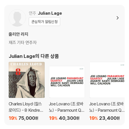
연주
Julian Lage
관심작가 알림신청
줄리안 라지
재즈 기타 연주자
Julian Lage
의 다른 상품
Charles Lloyd (찰스
Joe Lovano (조 로바
Joe Lovano (조 로바
로이드) - 8: Kindred
노) - Paramount Qu
노) - Paramount Qu
Spirits, Live From Th
artet [LP]
artet
19
75,000
19
40,300
19
23,400
%
%
%
원
원
원
e Lobero Theatre [2