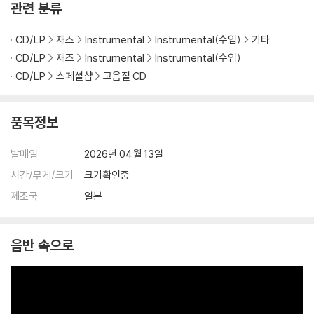
관련 분류
CD/LP
재즈
Instrumental
Instrumental(수입)
기타
CD/LP
재즈
Instrumental
Instrumental(수입)
CD/LP
스페셜샵
고음질 CD
품목정보
발매일
2026년 04월 13일
시간/무게/크기
크기확인중
제조국
일본
음반 속으로