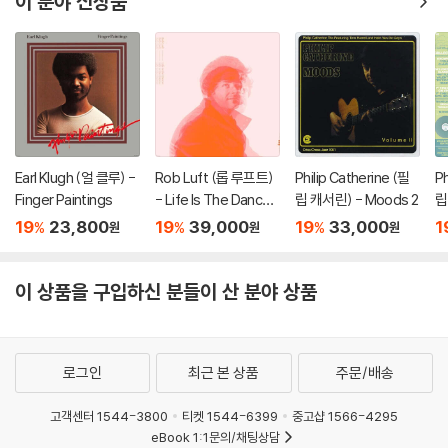
이 분야 신상품
Earl Klugh (얼 클루) -
Rob Luft (롭 루프트)
Philip Catherine (필
Ph
Finger Paintings
- Life Is The Dancer
립 캐서린) - Moods 2
립
[LP]
i
19
23,800
19
39,000
19
33,000
1
%
%
%
원
원
원
컬
이 상품을 구입하신 분들이 산 분야 상품
로그인
최근 본 상품
주문/배송
고객센터 1544-3800
티켓 1544-6399
중고샵 1566-4295
eBook 1:1문의/채팅상담