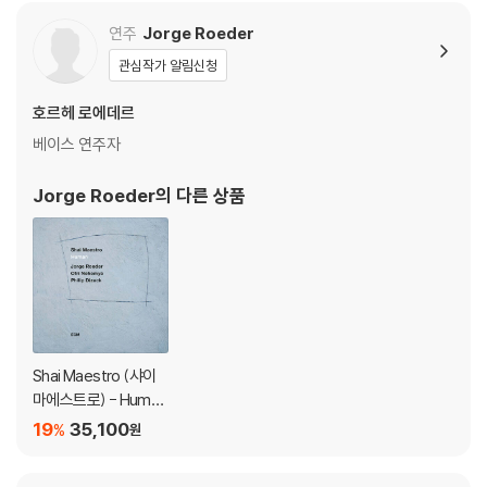
LP]
연주
Jorge Roeder
관심작가 알림신청
호르헤 로에데르
베이스 연주자
Jorge Roeder
의 다른 상품
Shai Maestro (샤이
마에스트로) - Human
[LP]
19
35,100
%
원