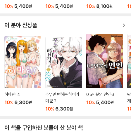
10
5,400
10
5,400
10
8,100
1
%
%
%
원
원
원
이 분야 신상품
히마텐! 4
추우면 변하는 헤비가
0.5인분의 연인 6
왕
미 군 2
계
10
6,300
10
5,400
%
%
원
원
10
6,300
1
%
원
이 책을 구입하신 분들이 산 분야 책