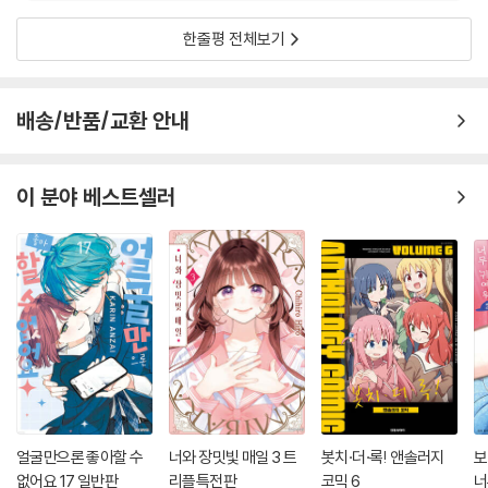
한줄평 전체보기
배송/반품/교환 안내
이 분야 베스트셀러
얼굴만으론 좋아할 수
너와 장밋빛 매일 3 트
봇치·더·록! 앤솔러지
보
없어요 17 일반판
리플특전판
코믹 6
너