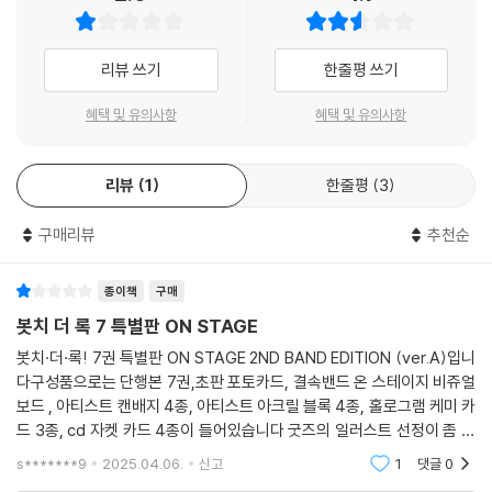
리뷰 쓰기
한줄평 쓰기
혜택 및 유의사항
혜택 및 유의사항
리뷰
1
한줄평
3
구매리뷰
추천순
종이책
구매
봇치 더 록 7 특별판 ON STAGE
봇치·더·록! 7권 특별판 ON STAGE 2ND BAND EDITION (ver.A)입니
다구성품으로는 단행본 7권,초판 포토카드, 결속밴드 온 스테이지 비쥬얼
보드 , 아티스트 캔배지 4종, 아티스트 아크릴 블록 4종, 홀로그램 케미 카
드 3종, cd 자켓 카드 4종이 들어있습니다 굿즈의 일러스트 선정이 좀 아
쉽네요
s*******9
2025.04.06.
신고
1
댓글
0