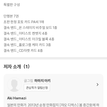
특별판 구성
단행본 7권
초판 한정 포토 카드 PA씨 1매
결속 밴드_온 스테이지 비주얼 보드 1종
결속 밴드_아티스트 캔뱃지 4종
결속 밴드_아티스트 아크릴 블록 4종
결속 밴드_홀로그램 케미 카드 3종
결속 밴드_CD자켓 카드 4종
저자 소개
1
글그림
하마지 아키
관심작가 알림신청
Aki Hamazi
일본의 만화가. 2013년 순정 만화잡지 [챠오 디럭스] 봄 증간호에 하