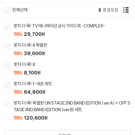
전체선택
품절포함
봇치 더 록! TV 애니메이션 공식 가이드북 -COMPLEX-
10
29,700
%
원
봇치·더·록! 8 특별판
10
39,600
%
원
봇치·더·록! 8
10
8,100
%
원
봇치·더·록! 1~8권 세트
10
64,800
%
원
봇치·더·록! 특별판 ON STAGE 2ND BAND EDITION (ver.A) + OFF S
TAGE 2ND BAND EDITION (ver.B) 세트
10
120,600
%
원