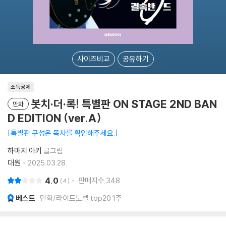
사이즈비교
공유하기
소득공제
봇치·더·록! 특별판 ON STAGE 2ND BAN
만화
D EDITION (ver.A)
특별판 구성은 목차를 확인해주세요.
하마지 아키
글그림
대원
2025.03.28.
4.0
판매지수
348
4
베스트
만화/라이트노벨 top20 1주