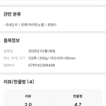
관련 분류
국내도서
만화/라이트노벨
로맨스
품목정보
발행일
2025년 03월 28일
쪽수, 무게, 크기
122쪽 | 200g | 153*215*35mm
ISBN13
9791142308468
리뷰/한줄평
4
리뷰
한줄평
2.0
4.7