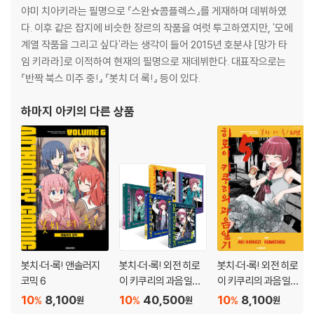
야미 치아키라는 필명으로 『스완☆콤플렉스』를 게재하며 데뷔하였
다. 이후 같은 잡지에 비슷한 장르의 작품을 여럿 투고하였지만, '모에
계열 작품을 그리고 싶다'라는 생각이 들어 2015년 호분샤 [망가 타
임 키라라]로 이적하여 현재의 필명으로 재데뷔한다. 대표작으로는
『반짝 북스 미주 중!』 『봇치 더 록!』 등이 있다.
하마지 아키
의 다른 상품
봇치·더·록! 앤솔러지
봇치·더·록! 외전 히로
봇치·더·록! 외전 히로
코믹 6
이 키쿠리의 과음일기 1
이 키쿠리의 과음일기
~5권 세트
5
10
8,100
10
40,500
10
8,100
%
%
%
원
원
원