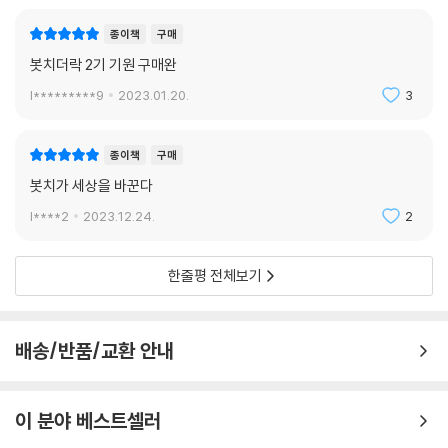
종이책
구매
봇치더락 2기 기원 구매완
l*********9
2023.01.20.
3
종이책
구매
봇치가 세상을 바꾼다
l****2
2023.12.24.
2
한줄평 전체보기
배송/반품/교환 안내
이 분야 베스트셀러