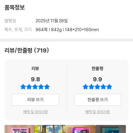
품목정보
발행일
2025년 11월 28일
쪽수, 무게, 크기
964쪽 | 842g | 148*210*160mm
리뷰/한줄평
719
리뷰
한줄평
9.8
9.9
리뷰 쓰기
한줄평 쓰기
혜택 및 유의사항
혜택 및 유의사항