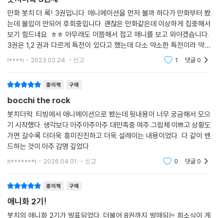
만화 봇치 더 록! 3권입니다. 애니메이션을 먼저 볼까 하다가 만화부터 봤
는데 몰입이 안되어 후회중입니다. 괜찮은 만화같은데 이상하게 집중해서
보기 힘드네요. ㅎㅎ 아무래도 이쯤해서 접고 애니를 보고 와야겠습니다.
3권은 1,2 권과 다르게 특전이 있다고 했는데 다소 약소한 특전이라 약간
은 실망입니다. 멤버들 증명사진만한게 쪼구만하게 들어있네요. 초소형 포
l****i
2023.02.24.
신고
1
댓글
0
토카드입니다.
종이책
구매
bocchi the rock
봇치더락. 티빙에서 애니메이션으로 봤는데 뒷내용이 너무 궁금해서 모으
기 시작했다. 생각보다 아주아주아주 대만족중 여주 그림체 이쁘고 상황도
가면 갈수록 더더욱 흥미진진하고 더욱 설레이는 내용이었다. 다 같이 밴
드하는 것이 아주 감명 깊었다
h*******t
2026.04.01.
신고
0
댓글
0
종이책
구매
애니화 2기!
봇치의 애니화 2기가 발표되었다. 더불어 8권까지 발매되는 희소식이 계