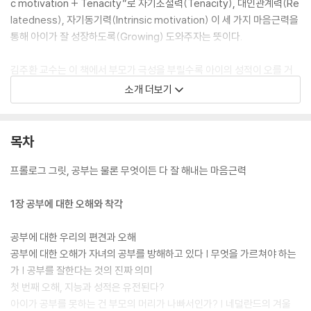
c motivation + Tenacity”로 자기조절력(Tenacity), 대인관계력(Re
latedness), 자기동기력(Intrinsic motivation) 이 세 가지 마음근력을
통해 아이가 잘 성장하도록(Growing) 도와주자는 뜻이다.
김주환 교수는 이 책에서 부모가 극성을 부릴수록 아이의 성적이 오를 거
라고 생각하는 건 큰 착각이며, 부모가 그토록 바라는 성적 향상의 관건은
소개 더보기
성취력의 근원인 ‘그릿’을 갖추고 있느냐에 달렸다고 단언한다. “그릿, 즉
마음근력을 향상시킨다는 것은 아이를 건강하고 행복하게 만든다는 뜻이
고, 아이의 성적 향상을 위한 가장 효과적이고도 빠른 길”이라는 것. 또한
목차
이러한 마음근력 훈련이 꾸준히 이루어질 때 아이는 공부 잘하는 것을 넘
어 무슨 일을 하든 뛰어난 성취를 이루는 어른으로 성장하게 된다고 말한
프롤로그 그릿, 공부는 물론 무엇이든 다 잘 해내는 마음근력
다. 십수 년 연구 끝에 밝힌 성취역량의 비밀을 풀어낸 이 책 《그릿》은 여전
히 입시 지옥이라 불리는 우리 교육 현실에서, 아이를 무엇이든 잘 해내는
1장 공부에 대한 오해와 착각
행복한 사람으로 키우고 싶은 부모들에게 보다 현실적이고 명확한 해법을
줄 것이다.
공부에 대한 우리의 편견과 오해
공부에 대한 오해가 자녀의 공부를 방해하고 있다 | 무엇을 가르쳐야 하는
가 | 공부를 잘한다는 것의 진짜 의미
첫 번째 오해, 지능과 성적은 유전된다?
아이가 공부를 못하는 건 부모의 머리가 나빠서인가? | 네덜란드의 겨울