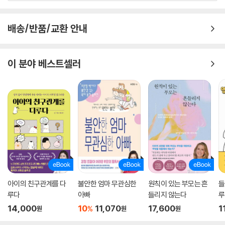
배송/반품/교환 안내
이 분야 베스트셀러
아이의 친구관계를 다
불안한 엄마 무관심한
원칙이 있는 부모는 흔
들
루다
아빠
들리지 않는다
루
14,000
10
11,070
17,600
1
%
원
원
원