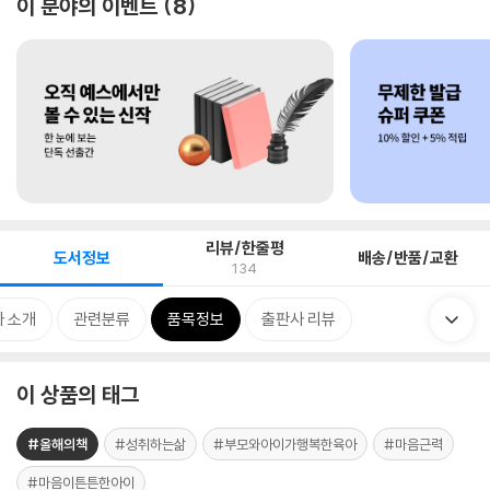
이 분야의 이벤트
8
리뷰/한줄평
도서정보
배송/반품/교환
134
 소개
관련분류
품목정보
출판사 리뷰
이 상품의 태그
#올해의책
#성취하는삶
#부모와아이가행복한육아
#마음근력
#마음이튼튼한아이