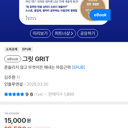
미리보기
파트너샵
공유하기
소득공제
EPUB
그릿 GRIT
eBook
흔들리지 않고 무엇이든 해내는 마음근력
EPUB
김주환
저
인플루엔셜
2025.03.20.
9.6
판매지수
1,860
134
15,000
원
15,000