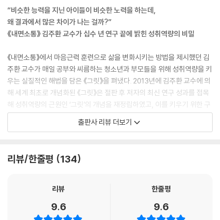
시험 보기 직전에 무슨 생각을 해야 하는가 | 긍정적 정서와 문제풀이 능력
“비슷한 능력을 지닌 아이들이 비슷한 노력을 하는데,
시험도 결국 ‘소통’이다
왜 결과에서 많은 차이가 나는 걸까?”
시험과의 소통 훈련, 자가피드백 | 점수나 등수가 아닌 계획 자체를 목표로
《내면소통》 김주환 교수가 십수 년 연구 끝에 밝힌 성취역량의 비밀
삼아라
《내면소통》에서 마음근력 훈련으로 삶을 변화시키는 방법을 제시했던 김
주환 교수가 매일 공부와 씨름하는 청소년과 부모들을 위해 성취역량을 키
우는 실질적인 해법을 담은 《그릿》을 펴냈다. 2013년에 김주환 교수에 의
해 세계 최초로 개념화된 《그릿》은 절판 후 저자의 최신 연구 성과를 접목
해 성취역량의 근원인 ‘그릿’의 개념을 재정립하였고, 이를 키우기 위한 구
체적이고도 현실적인 방법을 제시한다.
출판사 리뷰 더보기
저자는 이 책에서 비슷한 능력을 지닌 사람이 비슷하게 노력하는데 결과에
서 큰 차이가 나는 것은 바로 성취역량인 ‘그릿’의 차이 때문이라고 설명한
리뷰/한줄평
134
다. 공부든 무엇이든 높은 수준의 성취역량을 발휘하려면 마음근력, 즉 ‘그
릿’이 반드시 필요하다는 것. 그릿을 ‘끝까지 노력하는 힘’이라고 소개하는
김주환 교수는 이 책을 통해 일상에서 그릿을 키움으로써 공부는 물론 무
리뷰
한줄평
엇이든 다 잘해내는 법을 소개한다. 특히 초등학생이나 중고등학생 자녀를
9.6
9.6
둔 부모들이 아이의 마음근력을 키워주고, 몸도 마음도 건강한 아이로 키