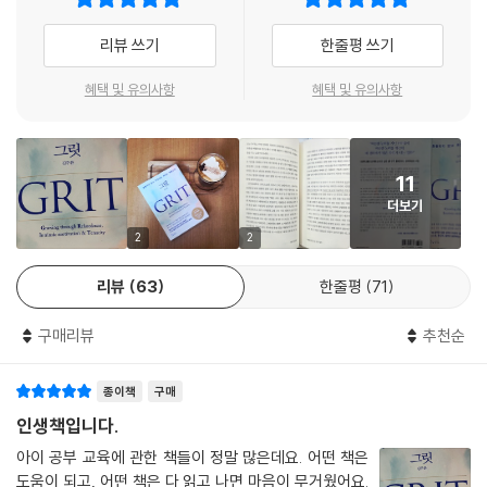
워가는 데 보다 현실적인 도움이 될 것이다.
리뷰 쓰기
한줄평 쓰기
모든 성취의 근간 ‘그릿’을 이루는 세 가지 마음근력
-자기조절력, 대인관계력, 자기동기력
혜택 및 유의사항
혜택 및 유의사항
그렇다면 모든 성취의 근간인 그릿은 어떻게 향상시킬 수 있을까? 어떻게
하면 그릿을 통해 물론 무엇이든 잘 해내는 아이로 키울 수 있을까? 이번
11
전면개정판에서 새롭게 정립한 그릿의 의미는 다음과 같다. G는 성장(Gr
더보기
owing)으로 현재 상태에서 자신의 잠재력을 충분히 발휘해내는 것을 뜻
한다. 아이가 이미 갖고 있는 능력을 온전히 발현해내는 것을 성장이라고
2
2
할 때, 이러한 성장(G)은 자기조절력(Tenacity), 대인관계력(Relatedn
리뷰
63
한줄평
71
ess), 자기동기력(Intrinsic motivation)이라는 세 가지 마음근력을 통
해 이루어진다. 즉 그릿은 자기조절력, 대인관계력, 자기동기력이라는 세
구매리뷰
추천순
가지 마음근력을 통해 아이가 잘 성장하도록 도와주자는 개념이다(GRIT
= Growing through Relatedness + Intrinsic motivation + Tena
종이책
구매
city). 세 가지 마음근력의 의미는 다음과 같다.
인생책입니다.
- 자기조절력(Tenacity): 나 자신을 조절하고 다스리는 힘
아이 공부 교육에 관한 책들이 정말 많은데요. 어떤 책은
자기조절력은 내가 세워놓은 목표를 향해서 스스로를 몰아가고, 일단 어떤
도움이 되고, 어떤 책은 다 읽고 나면 마음이 무거웠어요.