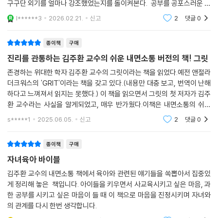
구구단 외기를 얼마나 강조했었는지를 돌이켜본다. 공부를 공포스러운 존
수 있다.
재로 느끼게 되면서 엄마의 사랑을 방해하는 인생 최대의 적으로 간주됨에
l******3
2026.02.21.
신고
2
댓글
0
어떤 일이든 '즐
김주환 교수는 뇌과학적 이론에 입각해 이 세 가지 마음근력이 발휘되려면
종이책
구매
《내면소통》에서 소개한 ‘편안전활(편도체 안정화, 전전두피질 활성화)’이
이루어져야 한다고 말한다. 특히 전전두피질을 활성화하는 훈련을 통해 아
진리를 관통하는 김주환 교수의 쉬운 내면소통 버전의 책! 그릿
이가 공부를 스스로, 즐겁게, 끝까지 해낼 수 있다고 강조한다.
존경하는 위대한 학자 김주환 교수의 그릿이라는 책을 읽었다.예전 앤절라
더크워스의 'GRIT'이라는 책을 갖고 있다.(내용만 대충 보고, 번역이 난해
행복한 아이가 공부도 잘한다
하다고 느껴져서 읽지는 못했다.) 이 책을 읽으면서 그릿의 첫 저자가 김주
-뇌과학이 알려주는 성적 향상의 비밀
환 교수라는 사실을 알게되었고, 매우 반가웠다.이책은 내면소통의 쉬운
버전이라는 생각이 들었다. 편안하게 읽을 수 있고, 실천도 할 수 있도록 내
s*****1
2025.06.05.
신고
2
댓글
0
행동의 방향
안타깝게도 오늘날 우리 교육 시스템과 공부에 대한 부모들의 고정관념은
아이의 그릿을 키워주기는커녕 오히려 점점 더 약화시키고 있다. 이를 증
종이책
구매
명이라도 하듯, 한국 아이들의 편도체 활성화 정도는 심각한 수준이다. 편
자녀육아 바이블
도체가 활성화된다는 건 부정적인 정서에 사로잡힌다는 뜻으로, 이는 쉼없
이 불안감에 시달리면서 작은 일에도 쉽게 화내고 짜증을 내는 증상으로
김주환 교수의 내면소통 책에서 육아와 관련된 얘기들을 쏙뽑아서 집중있
게 정리해 놓은 책입니다. 아이들을 키우면서 사교육시키고 싶은 마음, 과
나타난다. 우리 주변에서 흔히 보는 청소년의 모습이다.
한 공부를 시키고 싶은 마음이 들 때 이 책으로 마음을 진정시키며 자녀와
의 관계를 다시 한번 생각합니다.
김주환 교수는 이를 바로잡으려면 특히 부모가 가진 잘못된 편견을 반드시