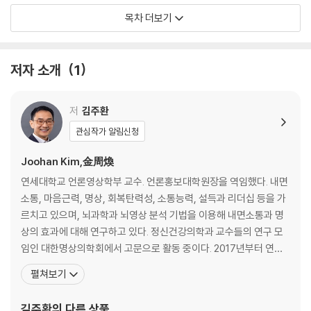
기근이 우리에게 알려준 것
목차 더보기
스트레스도 유전될 수 있다
두 번째 오해, 지능은 평생 변하지 않는다?
능력성장믿음 vs. 능력불변믿음 | 일부러 공부하지 않는 아이들 | 남학생
저자 소개
1
이 여학생보다 수학을 잘하는 이유
세 번째 오해, 일찍부터 선행학습을 시켜야 유리하다?
잘 노는 아이가 공부도 잘한다 | 학년이 오를수록 성적이 떨어지는 영재
저
김주환
관심작가 알림신청
2장 그릿, 모든 성취의 원동력
Joohan Kim,金周煥
무엇이 성공을 이끌어내는가
연세대학교 언론영상학부 교수. 언론홍보대학원장을 역임했다. 내면
비인지능력의 비밀
소통, 마음근력, 명상, 회복탄력성, 소통능력, 설득과 리더십 등을 가
노력하는 것도 능력이다
르치고 있으며, 뇌과학과 뇌영상 분석 기법을 이용해 내면소통과 명
원래 잘하는 아이는 없다 | 자기소개서에서 가산점을 줘야 하는 항목
상의 효과에 대해 연구하고 있다. 정신건강의학과 교수들의 연구 모
그릿, 성공적인 삶의 필요조건
임인 대한명상의학회에서 고문으로 활동 중이다. 2017년부터 연세
‘무엇’을 가르칠까보다 ‘어떻게’ 가르칠까에 주목하라 | 공부를 잘하려면 그
대학교 야구부 멘털 코치를 맡아 명상 훈련을 시키고 있으며, 2024
펼쳐보기
릿부터 키워라
년 7월 파리올림픽에서는 양궁 국가대표팀을 대상으로 3개월간 내
면소통 명상에 기반한 마음근력 훈련을 실시해 올림픽 사상 최초로 5
김주환
의 다른 상품
3장 자기조절력: 나를 조절하고 다스리는 힘