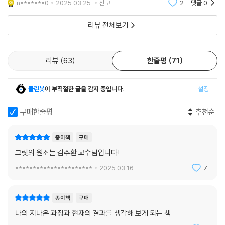
바꿔야 한다고 강조한다. 부모가 먼저 ‘공부는 하기 싫고 어려운 것, 참아가
n*******0
2025.03.25.
신고
2
댓글
0
며 해내야 하는 것’이라는 생각을 버려야 한다는 것이다. 이런 생각이 부모
리뷰 전체보기
로 하여금 아이에게 공부를 강요하고 무리하게 선행학습을 시키고 야단을
치거나 닦달하게 만든다. 그 결과 아이는 부모에게 인정받기 위해 ‘마지못
해’ 공부를 한다.
리뷰
63
한줄평
71
그러나 본능적으로 사람은 자기가 싫어하는 일을 잘해낼 수 없다. 공부도
마찬가지다. 공부를 잘하는 방법은 단 하나, 전전두피질을 활성화하는 것
클린봇
이 부적절한 글을 감지 중입니다.
설정
뿐이다. 전전두피질이 활성화된 상태란 한마디로 마음이 즐겁고 행복한 상
태다. 즉, 그릿을 키워준다는 것은 아이의 감정상태를 안정화하면서 늘 마
구매한줄평
추천순
음이 행복하고 즐거운 상태로 만들어주는 것이다. 저자의 말처럼 “아이가
반드시 행복해야만 몸과 마음이 건강해지고 공부도 잘한다”는 사실을 반
종이책
구매
드시 기억해야 하는 이유가 여기에 있다.
그릿의 원조는 김주환 교수님입니다!
**********************
2025.03.16.
7
이 책에서는 그릿을 통해 공부를 잘하는 법을 다루고 있지만, 저자가 말하
는 그릿은 비단 학생의 공부에만 적용되는 것이 아니다. 입시나 시험 같은
경쟁은 성인이 되어서도 계속되며, 우리의 인생은 그릿이 필요한 크고 작
종이책
구매
은 도전의 연속이다. 그런 의미에서 《그릿》은 단순한 공부 전략이 아닌, 성
나의 지나온 과정과 현재의 결과를 생각해 보게 되는 책
공적인 인생을 살아가기 위한 근본적인 힘을 키우는 법을 제시한다고 할