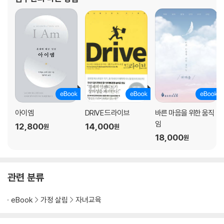
개 전 종목 금메달 석권에 일조하기도 했다. 고등학교 2
나를 움직이는 힘, 자기조절력
장점은 보고자 마음먹어야 보인다 | 집념의 원천, 자기조절력
의지의 문제가 아니라 전전두피질의 문제다
즉각적인 만족인가, 지연된 보상인가 | 아이의 전전두피질은 제대로 작동
하고 있는가
자기조절력, 어떻게 강화할 것인가
자기참조과정을 위한 훈련법 | 감정을 조절한다는 것의 의미 | 편도체를 안
정시키는 방법 | 부모가 먼저 자기조절력을 키워야 하는 이유
아이엠
DRIVE 드라이브
바른 마음을 위한 움직
?
임
12,800
14,000
원
원
4장 대인관계력: 건강한 인간관계를 구축하는 힘
18,000
원
스트레스를 완화하는 가장 강력한 힘, 대인관계력
인간관계, 스트레스의 만병통치약 | 고3병에 안 걸리는 방법
관련 분류
아이를 대할 때 잊지 말아야 할 것들
소통능력을 이루는 두 개의 축, 사랑과 존중 | 감사일기, 대인관계력을 키
eBook
가정 살림
자녀교육
우는 효과적인 훈련법
친구 많은 아이가 공부도 잘하는 이유