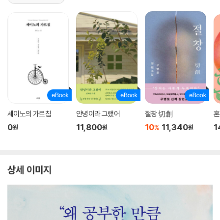
세이노의 가르침
안녕이라 그랬어
절창 切創
혼
0
11,800
10
11,340
1
%
원
원
원
상세 이미지