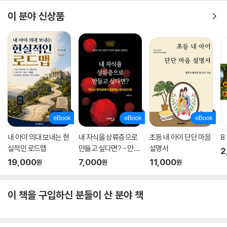
이 분야 신상품
내 아이 의대 보내는 현
내 자식을 상류층으로
초등 내 아이 단단 마음
8
실적인 로드맵
만들고 싶다면? - 만드
설명서
2
는 창의성에서 질문하
19,000
7,000
11,000
원
원
원
는 창의성으로!
이 책을 구입하신 분들이 산 분야 책