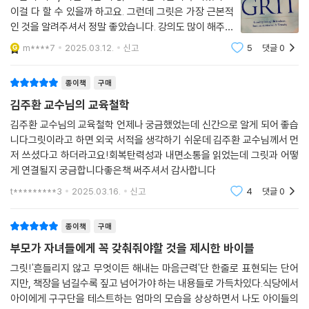
일을 시작하면 하기 싫거나 지루해도 끝까지 해내는 능력이다. 또한 시험
이걸 다 할 수 있을까 하고요. 그런데 그릿은 가장 근본적
이나 발표 등 어떠한 목표(대상)에 자신의 에너지와 주의력을 쏟아부을 수
인 것을 알려주셔서 정말 좋았습니다. 강의도 많이 해주시
있는 능력을 뜻한다. 공부하는 아이 입장에서 자기조절력이란 노력하는 힘
고, 유튜브에서도 더 많이 많이 말씀해주셨으면 합니다.
m****7
2025.03.12.
신고
5
댓글
0
이며, 시험을 잘 보는 힘이라 할 수 있다.
종이책
구매
- 대인관계력(Relatedness): 건강한 인간관계를 구축하는 힘
김주환 교수님의 교육철학
흔히 대인관계력을 단순히 사람들과 친하게 지내는 성향이라 생각하지만,
뇌과학적에서 대인관계력이란 상대방의 생각과 의도를 잘 파악하고, 상대
김주환 교수님의 교육철학 언제나 궁금했었는데 신간으로 알게 되어 좋습
니다그릿이라고 하면 외국 서적을 생각하기 쉬운데 김주환 교수님께서 먼
의 감정에 공감할 수 있는 능력을 말한다. 대인관계력을 잘 발휘하려면 한
저 쓰셨다고 하더라고요!회복탄력성과 내면소통을 읽었는데 그릿과 어떻
마디로 나와 타인에 대한 실시간 정보처리를 잘해야 한다. 학생이 시험을
게 연결될지 궁금합니다좋은책 써주셔서 감사합니다
볼 때 출제자의 의도를 잘 파악하는 것 역시 대인관계력이 발휘되어야 가
능하다.
t*********3
2025.03.16.
신고
4
댓글
0
- 자기동기력(Intrinsic motivation): 열정을 갖고 스스로 해내는 힘
종이책
구매
하고자 하는 일에 대해 스스로 동기를 부여하는 능력으로, 자기동기력의
부모가 자녀들에게 꼭 갖춰줘야할 것을 제시한 바이블
가장 중요한 기반이 되는 요소는 어떤 일을 할 때 그 일 자체에서 재미를 느
그릿!'흔들리지 않고 무엇이든 해내는 마음근력'단 한줄로 표현되는 단어
끼고 에너지를 얻는 ‘내재동기’다. 이러한 내재동기는 자율성에서 비롯된
지만, 책장을 넘길수록 짚고 넘어가야 하는 내용들로 가득차있다.식당에서
다. 자율성이란 ‘내 인생은 내가 산다’ ‘내 삶의 주인은 나 자신이다’라는 믿
아이에게 구구단을 테스트하는 엄마의 모습을 상상하면서 나도 아이들의
음이며, 이런 믿음이 있어야만 현재의 내 삶을 스스로 결정하고 변화시킬