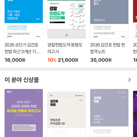
2026 공단기 김건호
경찰헌법도약 동형모
2026 김건호 헌법 찐
2
헌법 최근 3개년 기출·
의고사
합격노트
헌
예상 헌법판례 하반기
16,000
10
21,600
35,000
1
%
원
원
원
이 분야 신상품