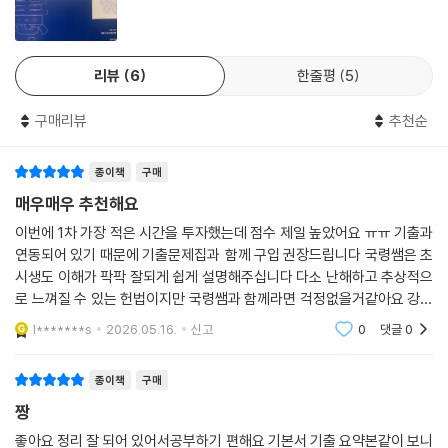
│제2항│신체의 자유 ㆍ242
무너지지 않고 차분히 나아가면 반드시 봄이 옵니다.
제3절 사생활 영역의 자유 288
여러분들 각자의 꽃이 피어나는 날이 반드시 옵니다.
│제1항│주거의 자유 ㆍ288
리뷰
6
한줄평
5
제가 여러분의 수험 생활에 괜찮았던 기억으로 남았으면 좋겠습니다.
│제2항│사생활의 비밀과 자유 ㆍ291
후에 더 좋은 곳에서 만나 뵙고, 웃으면서 이 순간을 추억하기를 바랍니다.
│제3항│통신의 자유 ㆍ308
구매리뷰
추천순
제4절 정신적 영역의 자유 315
2025년 3월 노량진 연구실에서
│제1항│양심의 자유 ㆍ315
종이책
구매
이국령 드림
│제2항│종교의 자유 ㆍ322
매우매우 추천해요
│제3항│언론·출판의 자유 ㆍ329
이번에 1차 가장 적은 시간을 투자했는데 점수 제일 높았어요 ㅠㅠ 기출과
│제4항│집회·결사의 자유 ㆍ352
연동되어 있기 때문에 기출문제집과 함께 구입 권장드립니다 국령쌤은 초
│제5항│학문과 예술의 자유 ㆍ368
시생도 이해가 팍팍 잘되게 쉽게 설명해주십니다 다소 난해하고 추상적으
제5절 경제적 영역의 자유 374
로 느껴질 수 있는 헌법이지만 국령쌤과 함께라면 걱정없을거같아요 강추
│제1항│거주·이전의 자유 ㆍ374
합니다
l*******s
2026.05.16.
신고
0
댓글
0
│제2항│직업의 자유 ㆍ378
│제3항│재산권 ㆍ396
종이책
구매
CHAPTER 05
짱
참정권적 기본권 415
좋아요 정리 잘 되어 있어서공부하기 편해요 기본서 기출 요약본같이 보니