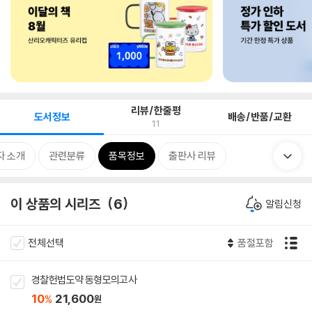
리뷰/한줄평
도서정보
배송/반품/교환
11
자 소개
관련분류
품목정보
출판사 리뷰
이 상품의 시리즈
6
알림신청
전체선택
품절포함
경찰헌법도약 동형모의고사
10
21,600
%
원