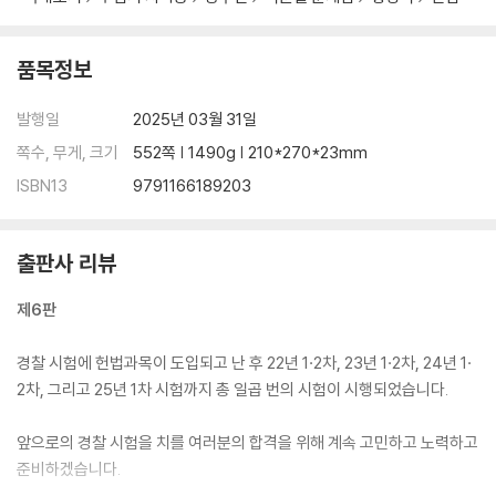
기본권론 02
품목정보
CHAPTER 01
기본권 총론 92
발행일
2025년 03월 31일
제1절 기본권의 개념 92
쪽수, 무게, 크기
552쪽 | 1490g | 210*270*23mm
제2절 기본권의 범위 94
ISBN13
9791166189203
제3절 기본권의 법적 성격 96
제4절 기본권의 주체 98
제5절 기본권의 효력 107
출판사 리뷰
·
(이하생략)
제6판
CHAPTER 02
경찰 시험에 헌법과목이 도입되고 난 후 22년 1·2차, 23년 1·2차, 24년 1·
기본권과 제도적 보장 146
2차, 그리고 25년 1차 시험까지 총 일곱 번의 시험이 시행되었습니다.
제1절 제도적 보장 146
제2절 정당제도와 정당의 자유 147
앞으로의 경찰 시험을 치를 여러분의 합격을 위해 계속 고민하고 노력하고
│제1항│정당의 개념 ㆍ147
준비하겠습니다.
│제2항│정당의 지위 ㆍ148