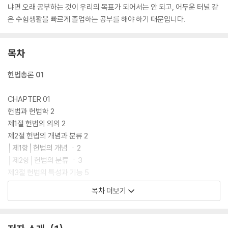
냐면 오래 공부하는 것이 우리의 목표가 되어서는 안 되고, 어두운 터널 같
은 수험생활을 빠르게 졸업하는 공부를 해야 하기 때문입니다.
목차
헌법총론 01
CHAPTER 01
헌법과 헌법학 2
제1절 헌법의 의의 2
제2절 헌법의 개념과 분류 2
│제1항│헌법의 개념 ㆍ2
│제2항│헌법의 분류 ㆍ3
제3절 헌법의 특성과 기능 5
제4절 헌법학과 헌법의 해석 6
목차 더보기
│제1항│헌법관 ㆍ6
│제2항│헌법의 해석 ㆍ7
│제3항│합헌적 법률해석 ㆍ8