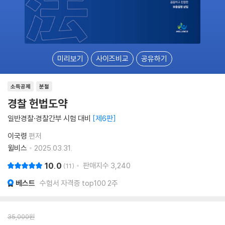
미리보기
사이즈비교
공유하기
소득공제
분철
경찰 헌법도약
일반경찰·경찰간부 시험 대비
제6판
이국령
편저
윌비스
2025.03.31.
10.0
판매지수
3,240
11
베스트
수험서 자격증 top100 2주
35,000
원