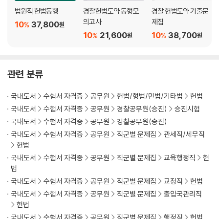
(이하생략)
법원직 헌법동행
경찰헌법도약 동형모
경찰 헌법도약 기출문
의고사
제집
10
37,800
%
원
CHAPTER 05
10
21,600
10
38,700
%
%
원
원
대한민국헌법 일반론 29
제1절 대한민국헌법의 구조 29
제2절 대한민국헌법의 기본원리 29
관련 분류
│제1항│자유민주적 기본질서 ㆍ29
│제2항│법치국가원리 ㆍ30
국내도서
수험서 자격증
공무원
헌법/형법/민법/기타법
헌법
│제3항│권력분립원리 ㆍ48
국내도서
수험서 자격증
공무원
경찰공무원(승진)
승진시험
제3절 대한민국헌법 헌법전문 55
국내도서
수험서 자격증
공무원
경찰공무원(승진)
제4절 대한민국헌법 총강 58
국내도서
수험서 자격증
공무원
직군별 문제집
관세직/세무직
│제1항│국체, 국민주권의 원리 ㆍ58
헌법
│제2항│국민과 재외국민의 보호 ㆍ60
국내도서
수험서 자격증
공무원
직군별 문제집
교육행정직
헌
│제3항│영 토 ㆍ69
법
│제4항│평화적 통일의 지향 ㆍ71
국내도서
수험서 자격증
공무원
직군별 문제집
교정직
헌법
│제5항│국제평화주의와 국군의 정치적 중립성 ㆍ73
국내도서
수험서 자격증
공무원
직군별 문제집
출입국관리직
·
헌법
(이하생략)
국내도서
수험서 자격증
공무원
직군별 문제집
행정직
헌법