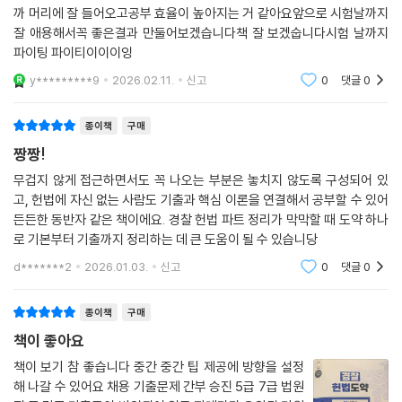
제1절 선거권과 선거제도 415
까 머리에 잘 들어오고공부 효율이 높아지는 거 같아요앞으로 시험날까지
제2절 공무담임권과 직업공무원제도 435
잘 애용해서꼭 좋은결과 만둘어보겠습니다책 잘 보겠숩니다시험 날까지
제3절 직접참정권 448
파이팅 파이티이이이잉
y*********9
2026.02.11.
신고
0
댓글
0
·
(이하생략)
종이책
구매
짱짱!
판례색인 _553
03
무겁지 않게 접근하면서도 꼭 나오는 부분은 놓치지 않도록 구성되어 있
고, 헌법에 자신 없는 사람도 기출과 핵심 이론을 연결해서 공부할 수 있어
든든한 동반자 같은 책이에요. 경찰 헌법 파트 정리가 막막할 때 도약 하나
로 기본부터 기출까지 정리하는 데 큰 도움이 될 수 있습니당
d*******2
2026.01.03.
신고
0
댓글
0
종이책
구매
책이 좋아요
책이 보기 참 좋습니다 중간 중간 팁 제공에 방향을 설정
해 나갈 수 있어요 채용 기출문제 간부 승진 5급 7급 법원