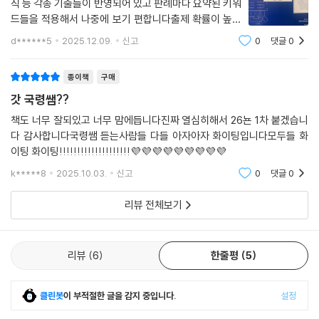
직 등 각종 기출들이 반영되어 있고 판례마다 요약된 키워
드들을 적용해서 나중에 보기 편합니다출제 확률이 높은
지문들마다 밑줄듀 있어 공부하기 좋아요
d******5
2025.12.09.
신고
0
댓글
0
종이책
구매
갓 국령쌤??
책도 너무 잘되있고 너무 맘에듭니다진짜 열심히해서 26뇬 1차 붙겠습니
다 감사합니다국령쌤 듣는사람들 다들 아자아자 화이팅입니다모두들 화
이팅 화이팅!!!!!!!!!!!!!!!!!!!!💜💜💜💜💜💜💜💜💜
k*****8
2025.10.03.
신고
0
댓글
0
리뷰 전체보기
리뷰
6
한줄평
5
클린봇
이 부적절한 글을 감지 중입니다.
설정