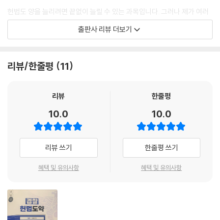
│제3항│정당조항의 연혁 ㆍ149
헌법도 양을 늘리려면 끝없이 늘릴 수 있는 과목입니다. 그러나 제가 여러
│제4항│헌법상 정당조항 ㆍ149
비판을 무릅쓰고 최대한 양을 줄이고자 하는 이유는 1년에 2번 시행되는
│제5항│정당의 성립과 소멸 ㆍ163
출판사 리뷰 더보기
경찰 시험에서 최대한 단기간의 합격을 노리려면 합격에 필요한 만큼의 양
│제6항│대의제와 정당국가적 민주주의 ㆍ167
을 공부하고 소화하는 것이 중요하다고 생각하기 때문입니다.
제3절 지방자치제도 169
│제1항│지방자치제도의 의의 ㆍ169
리뷰/한줄평
11
형사법은 형법과 형소법이 합쳐진 만큼 이미 공부해야 할 분량이 상당하
│제2항│지방자치제도의 본질과 성격 ㆍ170
며, 경찰학은 대부분의 수험생들이 어려움을 많이 느끼는 과목이므로 더
│제3항│지방자치제도의 내용 ㆍ173
자주 보고 시간을 많이 투자해야 합니다. 저의 역할은 헌법 공부해야 할 분
리뷰
한줄평
량을 조절해 드리고 합격에 필요한 내용들을 선별해 드리는 것입니다. 왜
CHAPTER 03
10.0
10.0
냐면 오래 공부하는 것이 우리의 목표가 되어서는 안 되고, 어두운 터널 같
포괄적 기본권 184
은 수험생활을 빠르게 졸업하는 공부를 해야 하기 때문입니다.
제1절 인간의 존엄과 가치·행복추구권 184
제2절 평등권 212
리뷰 쓰기
한줄평 쓰기
수험생 여러분의 목표는 합격이듯이, 저의 목표도 여러분의 합격입니다.
혜택 및 유의사항
혜택 및 유의사항
CHAPTER 04
수험생 여러분과 저의 목표는 동일합니다.
자유권적 기본권 239
제1절 자유권적 기본권의 일반이론 239
그 동안 수험생 여러분에게 받은 성원에 보답하기 위해 앞으로도 최선을
제2절 신체에 관한 자유와 권리 239
다 해서 여러분의 합격에 도움이 되고자 합니다.
│제1항│생명권 ㆍ239