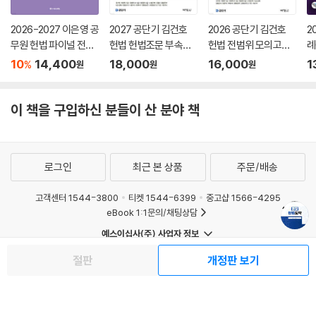
2026-2027 이은영 공
2027 공단기 김건호
2026 공단기 김건호
2
무원 헌법 파이널 전범
헌법 헌법조문 부속법
헌법 전범위 모의고사
례
위 모의고사
령 OX
270제
10
14,400
18,000
16,000
1
%
원
원
원
이 책을 구입하신 분들이 산 분야 책
로그인
최근 본 상품
주문/배송
고객센터 1544-3800
티켓 1544-6399
중고샵 1566-4295
eBook 1:1문의/채팅상담
예스이십사(주) 사업자 정보
이용약관
개인정보처리방침
청소년보호정책
절판
개정판 보기
PC버전
회사소개
거래처관계자께
도서홍보
광고
Copyright © YES24 Corp. All Rights Reserved.
MATOM1