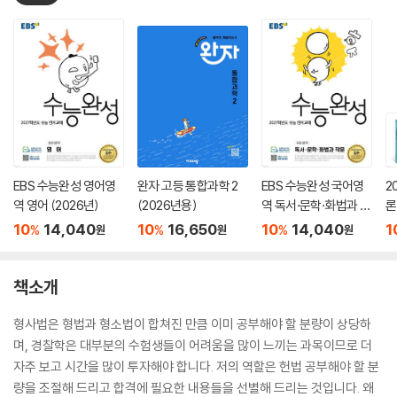
EBS 수능완성 영어영
완자 고등 통합과학 2
EBS 수능완성 국어영
2
역 영어 (2026년)
(2026년용)
역 독서·문학·화법과 작
론
문 (2026년)
(
10
14,040
10
16,650
10
14,040
1
%
%
%
원
원
원
책소개
형사법은 형법과 형소법이 합쳐진 만큼 이미 공부해야 할 분량이 상당하
며, 경찰학은 대부분의 수험생들이 어려움을 많이 느끼는 과목이므로 더
자주 보고 시간을 많이 투자해야 합니다. 저의 역할은 헌법 공부해야 할 분
량을 조절해 드리고 합격에 필요한 내용들을 선별해 드리는 것입니다. 왜