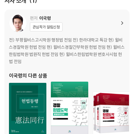
저자 소개
1
CHAPTER 02
헌법의 제정과 개정 13
편저
이국령
제1절 헌법의 제정 13
관심작가 알림신청
제2절 헌법의 개정 13
전) 부평윌비스고시학원 행정법 전임 전) 한라대학교 특강 현) 윌비
CHAPTER 03
스경찰학원 헌법 전임 현) 윌비스경찰간부학원 헌법 전임 현) 윌비스
헌법의 변천과 헌법의 보호 19
한림법학원 법원직 헌법 전임 현) 윌비스한림법학원 변호사시험 헌
제1절 헌법의 변천 19
법 전임
제2절 헌법의 보호 20
이국령
의 다른 상품
CHAPTER 04
대한민국헌정사 24
제1절 제헌헌법(1948년) 24
제2절 제1차 개정헌법(1952년) / 발췌개헌 25
제3절 제2차 개정헌법(1954년) / 사사오입개헌 25
제4절 제3차 개정헌법(1960년 6월) / 제2공화국 헌법 26
제5절 제4차 개정헌법(1960년 10월) 26
·