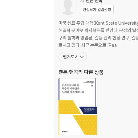
저
랜든 핸콕
제니퍼 랭돈 & 베리 로드리게즈
관심작가 알림신청
6. 엘살바도르의 분쟁 이후 평화지대
미국 켄트 주립 대학(Kent State Univers
랜든 핸콕
해결학 분야로 박사학위를 받았다. 분쟁의 발생
구의 철학과 방법론, 갈등 관리 현장 연구, 갈
7. 구 유고슬라비아와 필리핀의 피난처 비교
르치고 있다. 최근 논문으로 「Pea
크리스토퍼 미첼
펼쳐보기
8. 아체에서의 평화지대 붕괴
랜든 핸콕
의 다른 상품
푸쉬파 아이어 & 크리스토퍼 미첼
9. 수단 라이프라인 작전
크리스타 리갈로 & 낸시 모리슨
10. 지역 평화지대와 피난처 이론
크리스토퍼 미첼 & 랜든 핸콕
저자 소개?