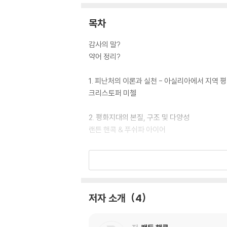
목차
감사의 말?
약어 정리?
1. 피난처의 이론과 실천 - 아실리아에서 지역
크리스토퍼 미첼
2. 평화지대의 본질, 구조 및 다양성
랜튼 핸콕 & 푸쉬파 아이어
3. 필리핀의 평화지대
케빈 애브러치 & 로베르토 호세
4. 흐름 속의 섬 - 콜롬비아 내전 속 평화지대의
저자 소개
4
카탈리나 로하스
5. 페루의 론다스 캄페시나스