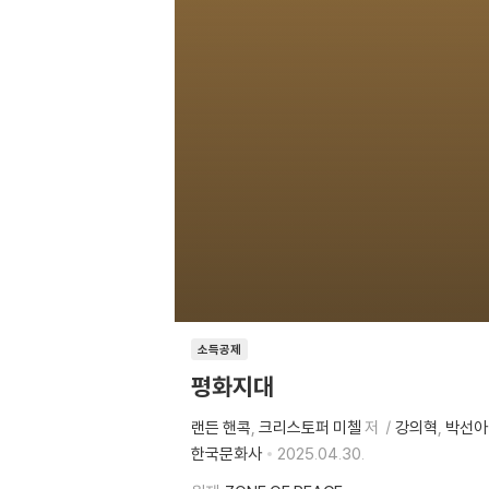
소득공제
평화지대
랜든 핸콕
크리스토퍼 미첼
저
강의혁
박선아
한국문화사
2025.04.30.