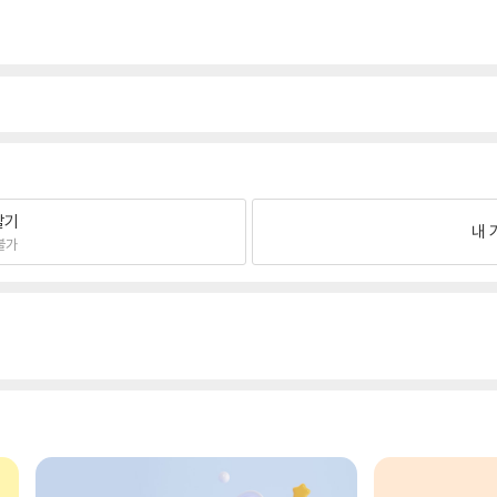
팔기
내 
불가