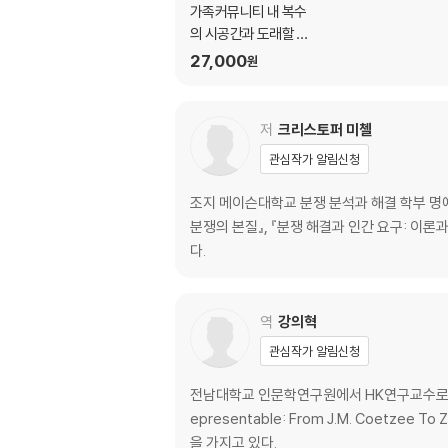
가족커뮤니티 내 복수
의 시공간과 도래할 가
족커뮤니티
27,000
원
저
크리스토퍼 미첼
관심작가 알림신청
조지 메이슨대학교 분쟁 분석과 해결 학부 명예
분쟁의 본질』, 『분쟁 해결과 인간 요구: 이론
다.
역
강의혁
관심작가 알림신청
전남대학교 인문학연구원에서 HK연구교수로 재직 중
epresentable: From J.M. Coetz
을 가지고 있다.