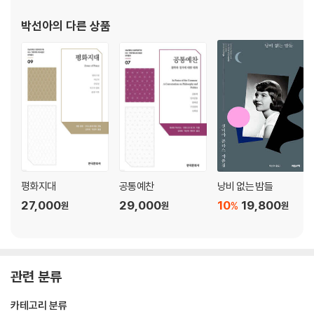
판본 소개
E. E. 커밍스 연보
박선아
의 다른 상품
평화지대
공통예찬
낭비 없는 밤들
27,000
29,000
10
19,800
%
원
원
원
관련 분류
카테고리 분류