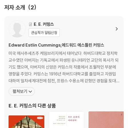
III. 눈의 시
저자 소개
2
창조적 과정
입체파의 해체
글
E. E. 커밍스
관심작가 알림신청
IV. 초상
Edward Estlin Cummings,에드워드 에스틀린 커밍스
V. 사랑과 사랑의 신비
미국 매사추세츠주 케임브리지에서 태어났다. 하버드대학교 정치학
교수였던 아버지는 기독교에서 파생된 유니테리언 교단의 목사가 되
VI. 함께물드는 순간을 얻기
기도 했으며, 아버지의 신앙은 커밍스의 작품에서 초월적인 부분에
영향을 주었다. 커밍스는 1916년 하버드대학교를 졸업하고 자원입
VII. 키티, 미미, 마르지와 친구들
대하여 일차세계대전에 참전, 프랑스 수용소에 갇혔던 경험을 토대
로 소설 『거대한 방The Enormous Room』을 집필한다. 참전하면
펼쳐보기
VIII. 인간의 차원
서 접했던 유럽 아방가르드에 큰 영향을 받았고 말년에는 자주 파리
에 머물곤 했다. 전쟁 이후 그는 미국의 패션잡지 『베니티 페어Vanit
E. E. 커밍스
의 다른 상품
IX. 신화와 알레고리
y Fair』의 프리랜서 작가로 일하며 뉴욕과 코네티컷주에
X. 도시의 풍경