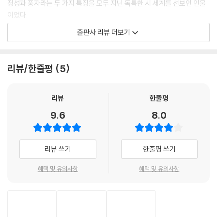
정성과 풍자라는 두 가지 특징을 모두 지닌 독특한 시 세계를 선보인 인물
신이 재빨리 고쳐 앉아 최악의 죄인들을 심판하려 할 때)
이었다.
그는 내게 무언가 크고 솜털 같은 것을
출판사 리뷰 더보기
말해 줄 거야. 위대한 천사들의
E. E. 커밍스는 시인이면서 화가이기도 했다. 언제나 연필이나 붓으로 하는
그 모든 창백하고 툴툴거리는 날갯짓이 멈출 거라며:그 저주가
일에 재능을 보였던 그는 대학교 3학년 때 보스턴에서 열린 전시회에서 입
--- p.202 「V. 사랑과 사랑의 신비 / 4 연인이여 정말,그림같은,마지막 날
체파를 접하고, 졸업 후에는 프랑스에서 아방가르드에 닿으면서 자신의 시
리뷰/한줄평
5
에」 중에서
적 스타일을 개발하는 데 자극을 받았다. 특수한 효과를 위해 타이포그래
피나 구두점들을 가지고 놀 뿐만 아니라 공간적 배열을 통해서만 그 내용
그녀의 키스의 더러운 색깔이 방금
을 완전히 이해할 수 있는 시들을 창작하며 자신의 시에 시각적 지향성을
리뷰
한줄평
목을 졸랐다
도입한 것이다. 이렇듯 문학 세계에서 언어를 확 비틀어 파편적 표현 방식,
9.6
8.0
피를 보는 나의 시선,그녀 심장의 수다는
거친 병치, 문법적 왜곡, 놀랍도록 선명한 이미지들로 새로운 의미를 만들
울고 있는 내 마음속 마천루에 고정되어 있다
어 냄으로써 커밍스는 에즈라 파운드, T. S. 엘리엇, 윌리엄 칼로스 윌리엄
나는 그 눈의 취약한 껍데기를 물어뜯었고
스와 함께 20세기 문학적 표현의 혁신을 가져온 미국의 대표 시인이라는
리뷰 쓰기
한줄평 쓰기
(오직 뱃속의 기쁨만이 마치 사무처럼 나의 거대한 열정을 북돋아 주리라
명성을 획득하기에 이른다.
는 걸
혜택 및 유의사항
혜택 및 유의사항
헐떡거리는 그녀 다리의 Y자가 밀면서 폭신한 욕망의 오믈렛을 밀어낸다
독특한 형식 속에서 펼쳐지는 인간의 보편적 심상
느낄 뿐)
--- p.270 「VII. 키티, 미미, 마르지와 친구들 /7 그녀의 키스의 더러운 색
하지만 이러한 형식적 전위성만이 커밍스를 상징하는 것은 아니다. “심장
깔이 방금」 중에서
이 어둠이어서 입을 열지 않는 사람들,/ 작은 순수가 그들을 노래하게 만든