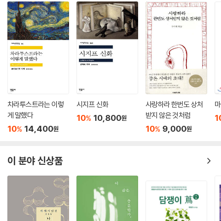
고, 고딕체와 드러냄표 등을 활용해 원문에서 영문법상 대문자로 처리되는
조심을 호기심으로
부분이 소문자로 처리되거나 그 반대의 경우를 한글에서도 비슷하게 구현
(그리고 눈을 감아라)
하고자 했다.
--- p.480 「XII. 결말 - 필멸자의 속삭임 / 2 낭비함을 관대한으로 보아라」
전문
커밍스의 시는 자연의 아름다움과 도시의 소음, 그리고 이 둘 사이의 긴장
감을 동시에 그려 내며 독자에게 공존하는 두 세계의 미묘한 조화를 느끼
게 한다. 사랑과 인간 혐오를 동시에 탐구하는 그의 시는 한편으로 깊은 애
차라투스트라는 이렇
시지프 신화
사랑하라 한번도 상처
마
정을, 다른 한편으로 인간 본성에 대한 냉소적 시각을 보여 주기도 한다. 이
게 말했다
받지 않은 것처럼
러한 이중적 접근은 커밍스의 시를 더욱 풍부하고 다층적으로 만들어 주
10
10,800
1
%
원
10
14,400
10
9,000
며, 과거는 물론 오늘날에 이르기까지 독자로 하여금 그의 작품을 통해 끊
%
%
원
원
임없이 새로운 통찰을 얻도록 한다. 그러니 커밍스의 시를 오늘날 다시 읽
는 일은 단순히 문학적 실험을 넘어 인간 경험의 복잡성과 모순을 포착하
이 분야 신상품
기에, 즉 실험적 형식을 통해 전통적 시의 구조를 해체하면서도 그 안에 깊
은 감정과 인간적 이야기를 담아내려 했기에 그 의의가 있다.
--- p.525 「해설」 중에서