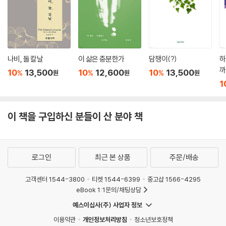
나비, 돌 칼날
이 삶은 충분한가
담쟁이(?)
하
까
10
13,500
10
12,600
10
13,500
%
%
%
원
원
원
1
이 책을 구입하신 분들이 산 분야 책
로그인
최근 본 상품
주문/배송
고객센터 1544-3800
티켓 1544-6399
중고샵 1566-4295
eBook 1:1문의/채팅상담
예스이십사(주) 사업자 정보
이용약관
개인정보처리방침
청소년보호정책