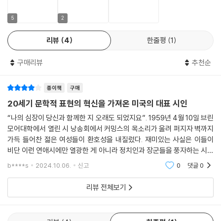
다;/ 보는 법을 배우지 못한 그들에게 보는 법을 가르친다/ (...) / 작은 순수
온통 초록을 입은 내 사랑이
가 하루를 창조한다”처럼 순수에의 지향을 여실히 담아내고 있는 시 구절
5
2
위대한 금빛 말을 타고
을 보면 그가 영미시의 전통 속에서 이어져 온 보편적 심상을 충실히 따르
은빛 새벽으로 달렸다.
리뷰
4
한줄평
1
고 있음을 알 수 있다.
네 마리 늘씬한 하운드가 낮게 엎드려 웃고 있었다
구매리뷰
추천순
이처럼 독특한 형식 속에서 펼쳐지는 순수, 자연, 사랑, 인간, 풍자 등에 관
이전엔 즐거운 사슴이 앞서 뛰었던 곳.
한 시들은 다양한 정서를 표방한다. 「맹렬한 간결함 속으로」에서처럼 삶이
--- p.314 「IX. 신화와 알레고리 /4 온통 초록을 입은 내 사랑이」 중에서
종이책
구매
가져오는 것이라면 즐거이 수용하겠다는 젊은 활기, 「그녀의 키스의 더러
운 색깔이 방금」에서처럼 섹스에 대한 두려움이나 죄책감, 연인의 사랑이
20세기 문학적 표현의 혁신을 가져온 미국의 대표 시인
괴물 같은 공포가 삼킨다
있다면 고통도 마다하지 않겠다는 강렬한 감정을 묘사한 「연인이여」, 「이
“나의 심장이 당신과 함께한 지 오래도 되었지요”. 1959년 4월 10일 브린
너로 인해 이것은 나를 탈세계하게 하고
분주한 괴물을 불쌍히 여기지,비인간종이여,」의 인간 혐오적인 행들, 그리
모어대학에서 열린 시 낭송회에서 커밍스의 목소리가 울려 퍼지자 벽까지
우리 아버지들의 아버지들의 신이 경배한다
고 마침내 「수선화의 시간에는」에서의 고요에 이르기까지 커밍스의 시 세
가득 들어찬 젊은 여성들이 환호성을 내질렀다. 재미있는 사실은 이들이
누구처럼 걷는 그것을 향해서
계는 다채로운 와중에 서로 상반된 요소를 통해 양가성을 드러내기도 한
비단 이런 연애시에만 열광한 게 아니라 정치인과 장군들을 풍자하는 시들
다. 예를 들어 자연의 아름다움과 도시의 소음을 대비시켜 이 둘 사이의 긴
도 선호했다는 것이다. 이렇듯 커밍스는 언뜻 보아 전혀 어울리지 않는 서
b****s
2024.10.06.
신고
0
댓글
0
하지만 민주주의의 웃음띤목소리가
정성과 풍자라는
장감을 그려 내는 동시에 독자에게 두 세계의 미묘한 조화를 느끼게 한다.
밤이고 낮이고 선언한다
인간에 대한 사랑과 혐오의 감정이라는 탐구는 한편으로는 깊은 애정을,
리뷰 전체보기
“자유롭고자 하는 모든 가난한 어린 국민이여
다른 한편으로는 냉소적 시각을 보여 주며 시를 더욱 풍부하고 다층적으로
그저 u s a 를 믿으세요”
만들어 준다. 오늘날에 이르기까지 수많은 독자가 그의 시를 통해 끊임없
--- p.422 「XI. 풍자의 대상들 - 코뮤니즘과 파시즘 /추수감사절(1956)」
이 새로운 통찰을 얻는 이유다.