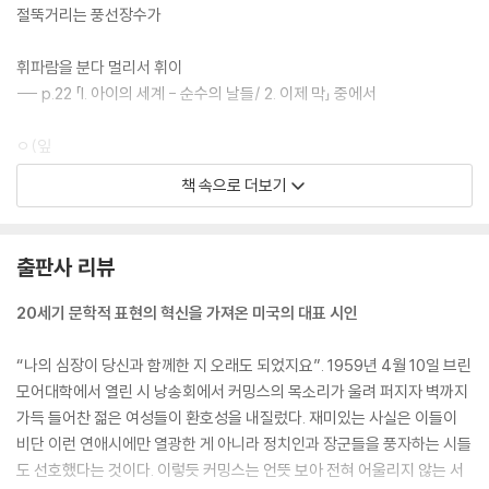
절뚝거리는 풍선장수가
휘파람을 분다 멀리서 휘이
--- p.22 「I. 아이의 세계 - 순수의 날들/ 2. 이제 막」 중에서
ㅇ(잎
이
책 속으로 더보기
떨
어
진
출판사 리뷰
다)
ㅚ
20세기 문학적 표현의 혁신을 가져온 미국의 대표 시인
로
움
“나의 심장이 당신과 함께한 지 오래도 되었지요”. 1959년 4월 10일 브린
--- p.130 「III. 눈의 시 - 입체파의 해체/ 4. ㅇ(잎)」 전문
모어대학에서 열린 시 낭송회에서 커밍스의 목소리가 울려 퍼지자 벽까지
가득 들어찬 젊은 여성들이 환호성을 내질렀다. 재미있는 사실은 이들이
연인이여
비단 이런 연애시에만 열광한 게 아니라 정치인과 장군들을 풍자하는 시들
정말,그림같은,마지막 날에
도 선호했다는 것이다. 이렇듯 커밍스는 언뜻 보아 전혀 어울리지 않는 서
(모든 시계가 제 본분을 잃고