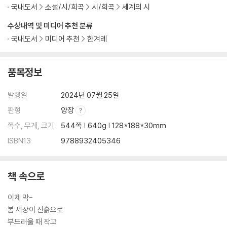
국내도서
소설/시/희곡
시/희곡
세계의 시
수상내역 및 미디어 추천 분류
국내도서
미디어 추천
한겨레
품목정보
발행일
2024년 07월 25일
판형
양장
쪽수, 무게, 크기
544쪽 | 640g | 128*188*30mm
ISBN13
9788932405346
책 속으로
이제 막-
봄 세상이 진흙으로
부드러울 때 작고