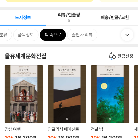
리뷰/한줄평
도서정보
배송/반품/교환
5
분류
품목정보
책 속으로
출판사 리뷰
을유세계문학전집
알림신청
감성 여행
잉글리시 페이션트
전날 밤
세
10
16,200
10
18,000
10
16,200
1
%
%
%
원
원
원