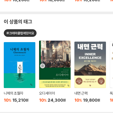
이 상품의 태그
#크레마클럽에있어요
니체의 초월자
오디세이아
내면 근력
독
10
15,210
10
24,300
10
19,800
1
%
%
%
원
원
원