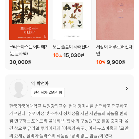
XI. 풍자의 대상들
전쟁
정치
코뮤니즘과 파시즘
문단
크리스마스는 어디에?
모든 슬픔이 사라진다
세상이 더 푸르러진다
인류혐오적 기분
(큰글자책)
면
10
15,030
%
원
30,000
10
9,900
%
원
원
XII. 결말
자기비난
역
박선아
종교적 성향
관심작가 알림신청
필멸자의 속삭임
한국외국어대학교 객원강의교수. 현대 영미시를 번역하고 연구하고
후주곡
가르친다. 주로 여성 및 소수자 정체성을 지닌 시인들의 작품을 번역
및 연구하는 포에트리 콜렉티브 ‘흡사’의 구성원으로 활동 중이다. 옮
주
긴 책으로 뮤리얼 루카이저의 『어둠의 속도』, 마사 누스바움의 『교만
해설 극단의 조화: E. E. 커밍스의 시 세계
의 요새』, 실비아 플라스의 작품집 『낭비 없는 밤들』이 있다.