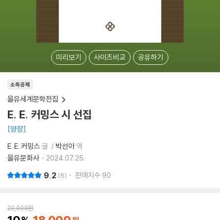
미리보기
사이즈비교
공유하기
소득공제
을유세계문학전집
E. E. 커밍스 시 선집
양장
E. E. 커밍스
글
박선아
역
을유문화사
2024.07.25.
9.2
판매지수
90
5
20,000
원