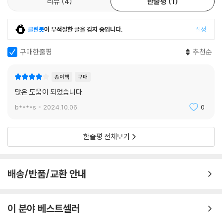
리뷰
4
한줄평
1
중에서
번역의 불가능성을 딛고 커밍스 읽기의 하나의 독법을 제시하다
클린봇
이 부적절한 글을 감지 중입니다.
설정
(누구도 모르겠지만)
이번 선집을 번역한 현대 영미시 전공자인 박선아 교수는 “커밍스의 시를
구매한줄평
추천순
샘은 진정한 남자였어요
오늘날 다시 읽는 일은 단순히 문학적 실험을 넘어 인간 경험의 복잡성과
활짝 웃음을 웃었고
모순을 포착하기에, 즉 실험적 형식을 통해 전통적 시의 구조를 해체하면
자신의 일을 마치곤
종이책
구매
서도 그 안에 깊은 감정과 인간적 이야기를 담아내려 했기에 그 의의가 있
자신을 눕혔죠.
많은 도움이 되었습니다.
다”고 이야기한다.
b****s
2024.10.06.
0
잘 자요
사실 언어를 다루는 그의 독특한 방식 때문에, 그리고 형식이 곧 의미화임
--- p.184 「IV. 초상 /5 비든 우박이든」 중에서
을 함의하는 커밍스의 실험성 짙은 시들 때문에 그의 작품을 연구하는 한
한줄평 전체보기
국 학자들의 논문에서는 시 번역을 배제하는 경우도 간혹 있어 왔다. 이 책
낭비함을 관대한으로 보아라
의 옮긴이는 “더러는 길을 잃을 것이고, 더러는 시인의 의도에 꼭 들어맞는
─청춘을 세월로 보아라─
읽기가 되겠으나 본 번역서의 역할이 하나의 독법을 제시”하기를 바란다
배송/반품/교환 안내
순전한 경이를 단순한 놀라움으로 보아라
고 밝히며 “이 같은 번역 불가능성을 딛고 독자들에게 최대한 그 의미와 실
(그리고 페이지를 넘겨라)
험성을 잘 전달하고자” 하는 데 이번 번역의 주안점을 두었다고 설명한다.
이 분야 베스트셀러
만족을 황홀로 보아라
본서는 옮긴이의 이러한 바람과 의도를 충실히 담아내고자 원문을 함께 싣
─시는 산문으로─