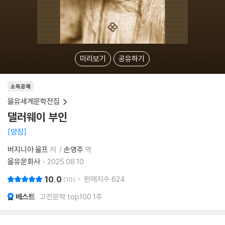
미리보기
공유하기
소득공제
을유세계문학전집
댈러웨이 부인
양장
버지니아 울프
저
손영주
역
을유문화사
2025.08.10.
10.0
판매지수
624
10
베스트
고전문학 top100 1주