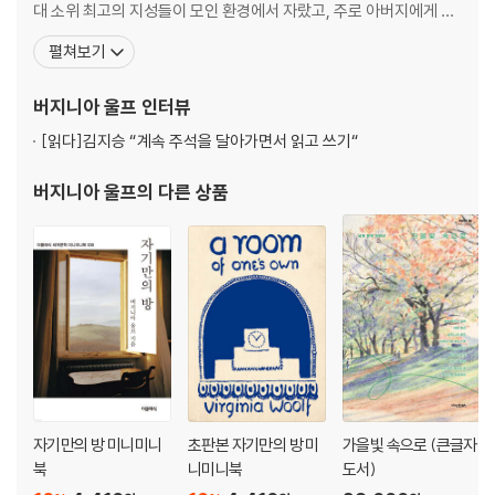
대 소위 최고의 지성들이 모인 환경에서 자랐고, 주로 아버지에게 교
육을 받았다. 비평가이자 사상가였던 아버지 레슬리 스티븐의 서재에
펼쳐보기
서 책을 읽으며 어린 시절을 보냈고 오빠 토비가 케임브리지 대학교
에 입학한 후 리턴 스트레이치, 레너드 울프, 클라이브 벨, 덩컨 그랜
버지니아 울프
인터뷰
트, 존 메이너드 케인스 등과 교류하며 ‘블룸즈버리
[읽다]
김지승 “계속 주석을 달아가면서 읽고 쓰기“
버지니아 울프
의 다른 상품
자기만의 방 미니미니
초판본 자기만의 방 미
가을빛 속으로 (큰글자
북
니미니북
도서)