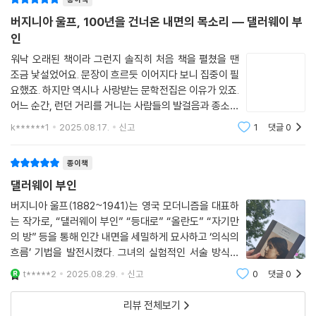
버지니아 울프, 100년을 건너온 내면의 목소리 ― 댈러웨이 부
인
워낙 오래된 책이라 그런지 솔직히 처음 책을 펼쳤을 땐
조금 낯설었어요. 문장이 흐르듯 이어지다 보니 집중이 필
요했죠. 하지만 역시나 사랑받는 문학전집은 이유가 있죠.
어느 순간, 런던 거리를 거니는 사람들의 발걸음과 종소리
가 제 일상과 겹쳐지면서 “아, 이게 삶을 사랑한다는 거구
k******1
2025.08.17.
신고
1
댓글
0
나” 싶더라고요.목차 중 특히 해설 - 삶을 위한 사투 부분
이 인상 깊었어요. 단순히 소설을 정
종이책
댈러웨이 부인
버지니아 울프(1882~1941)는 영국 모더니즘을 대표하
는 작가로, “댈러웨이 부인” “등대로” “올란도” “자기만
의 방” 등을 통해 인간 내면을 세밀하게 묘사하고 ‘의식의
흐름’ 기법을 발전시켰다. 그녀의 실험적인 서술 방식은
제임스 조이스, 윌리엄 포크너 같은 동시대 작가들과 함께
t*****2
2025.08.29.
신고
0
댓글
0
현대 소설의 형식을 새롭게 정의했으며, 특히 여성의 글쓰
기와 독립적인 지적 공간을 강조한
리뷰 전체보기