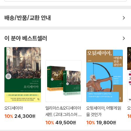
배송/반품/교환 안내
이 분야 베스트셀러
오디세이아
일리아스&오디세이아
오뒷세이아, 어떻게 읽
오
세트 (고대 그리스어 완
을 것인가
10
24,300
1
%
원
역본)
10
49,500
10
19,800
%
%
원
원