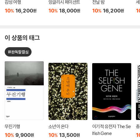
감성 여행
잉글리시 페이션트
전날 밤
세
10
16,200
10
18,000
10
16,200
1
%
%
%
원
원
원
이 상품의 태그
#완독할결심
무진기행
소년이 온다
이기적 유전자 The Se
총
lfish Gene
10
9,900
10
13,500
1
%
%
원
원