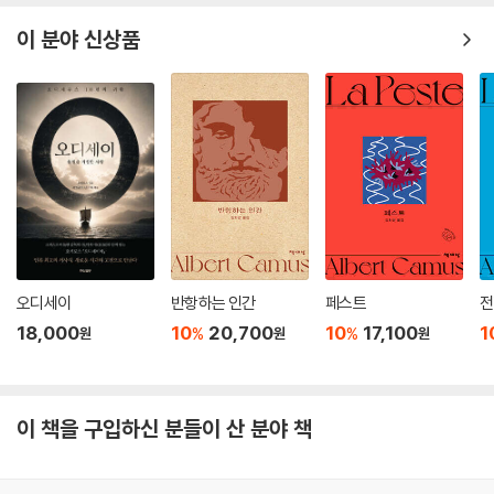
이 분야 신상품
오디세이
반항하는 인간
페스트
전
18,000
10
20,700
10
17,100
1
%
%
원
원
원
이 책을 구입하신 분들이 산 분야 책