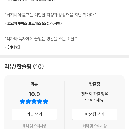
울프는 중심인물뿐 아니라 플롯 전개에 핵심적이지 않은 주변 인물들의 내
면까지도 이러한 서술 방식을 통해 섬세하게 묘사했다. 이들의 감정과 의
“버지니아 울프는 예민한 지성과 상상력을 지닌 작가다.”
식, 사유는 서로 고립되어 흩어져 있는 것이 아니라, 다양한 시각으로 비추
며 교차하고 공명함으로써, 직접적이고 의식적인 소통 없이도 미묘하게 얽
- 호르헤 루이스 보르헤스 (소설가,시인)
히고 연결된다. 독자는 이러한 인물들의 의식을 따라가면서 상황 묘사나
정보를 제공받지 않고도 그들이 마주한 역사적 현실을 실감 나게 느낄 수
“작가와 독자에게 끝없는 영감을 주는 소설.”
있다.
- [가디언]
이야기의 전개 또한 순차적인 구성보다는 다양한 인물의 독백이나 에피소
드를 병치하거나 특정 인물의 의식에 클로즈업하듯 집중하며, 과거의 기억
리뷰/한줄평
10
이 예고 없이 현재로 소환되는 플래시백 기법 등을 통해 영화의 한 장면처
럼 이루어지는 것이 특징이다.
리뷰
한줄평
‘의식의 흐름’ 기법을 시도하고 완성한
10.0
첫번째 한줄평을
버지니아 울프의 걸작
남겨주세요.
『댈러웨이 부인』은 인간의 내밀한 의식뿐만 아니라 외적인 사회적 통합과
리뷰 쓰기
한줄평 쓰기
치유를 지향하는 국가적 노력을 그려내면서 동시에 이면의 억압과 배제,
혜택 및 유의사항
혜택 및 유의사항
희생을 면밀히 파헤치는 일종의 사회소설이기도 하다. 소설의 배경이 되는