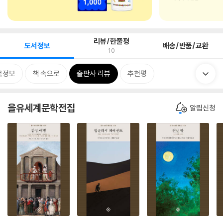
리뷰/한줄평
도서정보
배송/반품/교환
10
목정보
책 속으로
출판사 리뷰
추천평
을유세계문학전집
알림신청