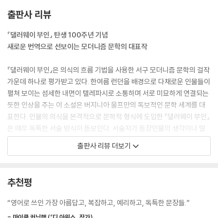
스 부부는 할리 스트리트를 걸어가고 있었다. 열두 시가 약속 시간이었다.
출판사 리뷰
아마도 회색 자동차가 집 앞에 서 있는 저곳이 윌리엄 브래드 쇼 경 댁인가
보다고 레치아는 생각했다. (납덩이처럼 둔중한 소리가 겹겹이 둥글게 퍼
『댈러웨이 부인』 탄생 100주년 기념
지며 대기 속으로 스며들었다.)
새로운 번역으로 선보이는 모더니즘 문학의 대표작
--- p.135
『댈러웨이 부인』은 의식의 흐름 기법을 사용한 서구 모더니즘 문학의 걸작
그러나 그는 잠시 그대로 앉아 있었다. 이 두려움은 뭐지? 이 황홀함은? 그
가운데 하나로 평가받고 있다. 한여름 런던을 배경으로 다채로운 인물들이
는 생각했다.
펼쳐 보이는 섬세한 내면이 텔레파시로 소통하며 서로 미묘하게 연결되는
대체 무엇이 나를 이토록 엄청난 흥분으로 가득 채우는 걸까?
듯한 인상을 주는 이 소설은 버지니아 울프만의 독보적인 문학 세계를 대
클라리사로군. 그가 말했다.
표한다. 인물의 의식을 본격적으로 문학적 형식에 도입한 『댈러웨이 부인』
거기 그녀가 있었다.
은 매우 독특한 서술 방식이 돋보인다. 서술자가 등장인물의 생각이나 말
--- p.278
을 인용 부호 없이 곧바로 전달하는 경우가 많으며, 인물의 내면이 삼인칭
출판사 리뷰 더보기
서술 안에 자연스럽게 녹아든 것이 특징이다. 이를 통해 독자는 주인공의
내면 독백을 직접 듣고 있는 듯한 친밀감을 느끼다가 때로는 제삼자의 시
선을 통해 거리를 두고 바라보는 듯한 경험을 하게 된다. 등장인물에 대한
추천평
공감의 정도에 따라 인물의 의식과 무의식 혹은 기억 등에 밀착되기도 하
고, 반대로 서술자나 인물에게 비판적 거리를 갖기도 한다.
“영어로 쓰인 가장 아름답고, 복잡하고, 예리하고, 독특한 문장들.”
- 마이클 커닝햄 (『디 아워스』 작가)