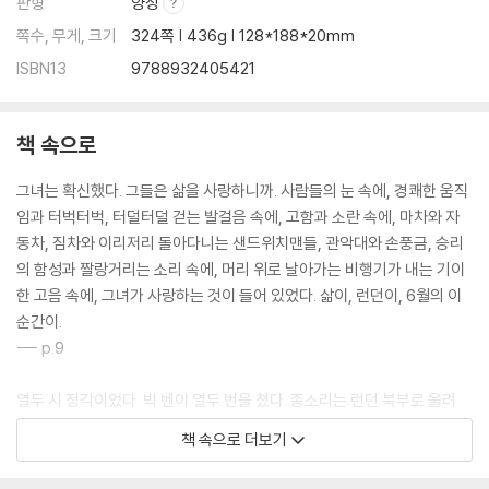
판형
양장
쪽수, 무게, 크기
324쪽 | 436g | 128*188*20mm
ISBN13
9788932405421
책 속으로
그녀는 확신했다. 그들은 삶을 사랑하니까. 사람들의 눈 속에, 경쾌한 움직
임과 터벅터벅, 터덜터덜 걷는 발걸음 속에, 고함과 소란 속에, 마차와 자
동차, 짐차와 이리저리 돌아다니는 샌드위치맨들, 관악대와 손풍금, 승리
의 함성과 짤랑거리는 소리 속에, 머리 위로 날아가는 비행기가 내는 기이
한 고음 속에, 그녀가 사랑하는 것이 들어 있었다. 삶이, 런던이, 6월의 이
순간이.
--- p.9
열두 시 정각이었다. 빅 벤이 열두 번을 쳤다. 종소리는 런던 북부로 울려
퍼지며 다른 시계의 종소리와 섞였다가 구름과 가느다란 연기들과 얇고 희
책 속으로 더보기
미하게 합쳐지더니 저 멀리 바다 갈매기들 사이로 사라졌다―열두 시가
칠 때 클라리사 댈러웨이는 녹색 드레스를 침대에 내려놓았고, 워런 스미