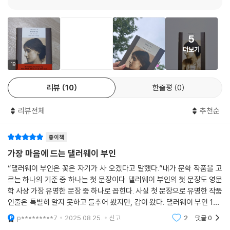
6월의 런던에는 삶을 위협하는 요소들이 곳곳에서 도사리고 있다. 총리를
연상시키는 고위직이 탄 차량에서 낸 소음이 총성처럼 울리기도 하고, 1차
세계 대전에 참전했다가 귀국한 용사가 외상후 스트레스로 어려움을 겪기
5
도 한다. 작품 전반에 울려 퍼지는 빅 벤의 종소리는 누구도 거스를 수 없는
더보기
시간의 흐름을 상기시키며, 존재의 유한함과 삶의 무상함을 끊임없이 환기
19
한다.
리뷰
10
한줄평
0
저자가 이 작품에서 보다 정밀하게 들여다보는 것은 이러한 외적인 억압
아래에 숨어 있는, 좀 더 은밀하고 체계적인 방식으로 삶을 위협하고 파괴
리뷰전체
추천순
하는 사회 시스템이다. 울프가 폭로하는 가부장제, 제국주의, 군국주의, 계
급 체제 등 다양한 사회 시스템은 모두 인간답고 자유로운 삶의 가장 근본
종이책
적인 영역을 침해한다. 이러한 사회 체제는 죽음처럼 보편적이고 불가항력
가장 마음에 드는 댈러웨이 부인
적인 것이 아니라, 특권층의 안정과 번영을 보장하는 방식으로 작동한다는
점에서 더욱 가혹하게 다가온다.
“댈러웨이 부인은 꽃은 자기가 사 오겠다고 말했다.”내가 문학 작품을 고
르는 하나의 기준 중 하나는 첫 문장이다. 댈러웨이 부인의 첫 문장도 영문
학 사상 가장 유명한 문장 중 하나로 꼽힌다. 사실 첫 문장으로 유명한 작품
작품의 주인공인 클라리사는 결혼을 통해 자신의 이름을 잃고 단순히 댈러
인줄은 특별히 알지 못하고 들추어 봤지만, 감이 왔다. 댈러웨이 부인 100
웨이 부인으로 살아가는 것에 소외감과 박탈감을 느낀다. 또 다른 주인공
주년을 기념해 각종 출판사에서 번역본을 쏟아내고 있는 지금, 첫 문장 번
인 셉티머스는 남성다움을 강요하는 사회 분위기 속에서 전쟁에 참전하고
p*********7
2025.08.25.
신고
2
댓글
0
역을 가장
나서 환각과 환청, 불면에 시달린다. 그의 치료를 맡은 정신과 의사들은 억