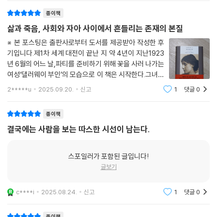
압적 사회 시스템의 대표적 화신이다. 그들은 정상과 비정상의 경계를 규
종이책
정하고 신체를 통제하며, 사회 부적응자들로 분류된 이들을 격리하거나 처
삶과 죽음, 사회와 자아 사이에서 흔들리는 존재의 본질
벌함으로써 치료와 국가 질서의 명목으로 자신의 권위를 공고히 한다.
※ 본 포스팅은 출판사로부터 도서를 제공받아 작성한 후
기입니다.제1차 세계 대전이 끝난 지 약 4년이 지난1923
이처럼 불합리한 세상을 농밀하게 그려낸 버지니아 울프의 『댈러웨이 부
년 6월의 어느 날,파티를 준비하기 위해 꽃을 사러 나가는
인』은 문학적 표현이나 작품에 녹아든 주제 의식을 비롯해 여러 면에서 완
여성‘댈러웨이 부인’의 모습으로 이 책은 시작한다.그녀의
숙기에 접어든 저자를 만날 수 있는 걸작으로 오늘날 20세기 영미 문학사
발걸음을 따라‘의식의 흐름대로’ 진행되는 이 이야기는,빅
2*****u
2025.09.20.
신고
1
댓글
0
에서 빼놓을 수 없는 고전 가운데 하나로 평가받고 있다.
벤의 종소리를 기점으로 수시로 화자가 바뀌며수많은 사
람들의 과거와 현재를 되짚는다.각
종이책
결국에는 사람을 보는 따스한 시선이 남는다.
스포일러가 포함된 글입니다!
글보기
c****i
2025.08.24.
신고
1
댓글
0
종이책