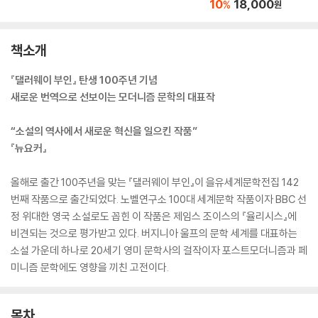
10
18,000
%
원
책소개
『댈러웨이 부인』 탄생 100주년 기념
새로운 번역으로 선보이는 모더니즘 문학의 대표작
“소설의 역사에서 새로운 혁신을 일으킨 작품”
『뉴요커』
올해로 출간 100주년을 맞는 『댈러웨이 부인』이 을유세계문학전집 142
번째 작품으로 출간되었다. 노벨연구소 100대 세계문학 작품이자 BBC 선
정 위대한 영국 소설로도 꼽힌 이 작품은 제임스 조이스의 『율리시스』에
비견되는 것으로 평가받고 있다. 버지니아 울프의 문학 세계를 대표하는
소설 가운데 하나로 20세기 영미 문학사의 걸작이자 포스트모더니즘과 페
미니즘 문학에도 영향을 끼친 고전이다.
목차