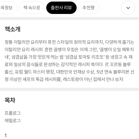
품목정보
책 속으로
출판사 리뷰
추천평
책소개
정통 이탈리안 요리부터 퓨전 스타일의 창의적 요리까지, 다양하게 즐기는
이탈리안 요리 레시피. 흔한 골뱅이 무침은 이제 그만, ‘골뱅이 오일 페투치
네’, 삼겹살을 가장 맛있게 먹는 법 ‘삼겹살 토마토 리조또’ 등 냉장고 속 재
료와 일상의 음식들로 완성하는 감각적인 레시피 북이다. 르 꼬르동 블루
출신, 유럽 월드 마스터 명장, 대한민국 인재상 수상, 5년 연속 블루리본 선
정 이상민 셰프의 특급 레시피를, 레스토랑이 아닌 집에서 만나 보자.
목차
프롤로그
에필로그
1