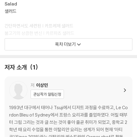
Salad
샐러드
간단하면서도 세련된 | 카프레제 샐러드
불고기의 상큼한 변신 | 카르파쵸 샐러드
고소함과 짭짤함이 입안 가득 | 하몽 리코타 샐러드
목차 더보기
샐러드계의 스테디셀러 | 케이준 치킨 샐러드
간단하고 맛있는 다이어트 식단 | 닭가슴살 샐러드
채소마저 사랑하게 되는 마법 | 포크 스테이크 샐러드
저자 소개
1
바다를 품은 상큼함 | 만다린 새우 샐러드
입에서 녹는 달콤함과 부드러움 | 무화과 리코타 샐러드
저
이상민
2
관심작가 알림신청
Pasta
파스타
1993년 대구에서 태어나 Tsuji에서 디저트 과정을 수료하고, Le Co
rdon Bleu of Sydney에서 프랑스 요리과를 졸업하였다. 어릴 때부
[생면]
터 그림 그리는 것과 글 쓰는 것이 좋아 줄곧 취미가 되었고, 중학교 2
입안 가득 느껴지는 바다 내음 | 봉골레 생면 스파게티니
학년 때 요리 수업을 통한 이탈리안 요리는 생계가 되어 현재 ‘아티
쫄깃한 식감과 고소한 감칠맛 | 참소라 생면 알리오올리오
코’(Since 2018)라는 이탈리안 레스토랑의 Owner chef로 활동