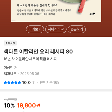
미리보기
사이즈비교
공유하기
소득공제
색다른 이탈리안 요리 레시피 80
16년 차 이탈리안 셰프의 특급 레시피
이상민
저
책과나무
2025.05.06.
10.0
판매지수
168
1
22,000
원
10
19,800