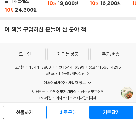
드 피자 클래스
10
19,800
10
16,200
1
%
%
원
원
10
24,300
%
원
이 책을 구입하신 분들이 산 분야 책
로그인
최근 본 상품
주문/배송
고객센터 1544-3800
티켓 1544-6399
중고샵 1566-4295
eBook 1:1문의/채팅상담
예스이십사(주) 사업자 정보
이용약관
개인정보처리방침
청소년보호정책
PC버전
회사소개
거래처관계자께
도서홍보
광고
선물하기
바로구매
카트담기
Copyright © YES24 Corp. All Rights Reserved.
MATOM8