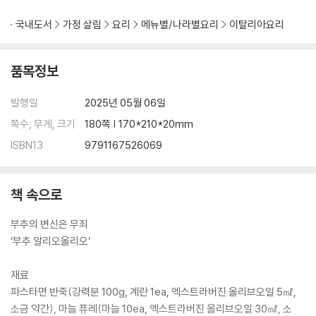
[건면]
토마토와 바질의 향긋한 만남 | 라따뚜이 스파게티
국내도서
가정 살림
요리
메뉴별/나라별요리
이탈리아요리
파스타야, 팟타이이야? | 삼겹살 팟타이식 스파게티
흔한 골뱅이 무침은 이제 그만! | 골뱅이 오일 페투치네
품목정보
톡 하고 터지는 톳의 식감 | 톳 오일 페투치네
고수 마니아를 위한 파스타 | 고수 크림 페투치네
발행일
2025년 05월 06일
부드러운 크림과 진한 트러플의 풍미 | 화이트 라구 페투치네
이제 굽지 마세요! | 고등어 오일 페투치네
쪽수, 무게, 크기
180쪽 | 170*210*20mm
촉촉한 생선살의 향연 | 임연수 리가토니
ISBN13
9791167526069
땅콩 향이 고소한 중국식 파스타 | 스파이시 궁보계정식 스파게티
고소하고 짭조름한 오일 파스타 | 훈제연어 푸타네스카 스파게티
기분 좋은 달큰함 | 아마트리치아나 페투치네
책 속으로
새우와 납작면의 만남 | 감베리 오일 페투치네
버섯 러버들에게 바칩니다 | 풍기 크림 페투치네
부추의 변신은 무죄
크림 소스와 토마토 소스의 환상 조합 | 폴로 로제 페투치네
‘부추 알리오올리오’
상큼한 토마토 소스에 해물 퐁당 | 마레 토마토 페투치네
꾸덕한 크림 소스에 해물 퐁당 | 그란교 크림 페투치네
재료
감태의 상상도 못한 변신 감태 | 크림 페투치네
파스타면 반죽(강력분 100g, 계란 1ea, 엑스트라버진 올리브오일 5㎖,
고소함과 향긋함이 두 배 바질 페스토 | 루꼴라 페투치네
소금 약간), 마늘 퓨레(마늘 10ea, 엑스트라버진 올리브오일 30㎖, 소