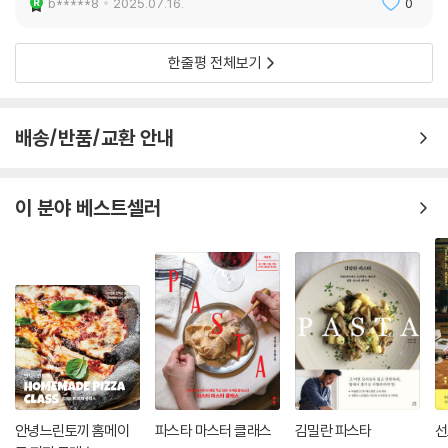
b*****8
2025.07.16.
0
한줄평 전체보기
배송/반품/교환 안내
이 분야 베스트셀러
안녕느린토끼 홈메이
파스타 마스터 클래스
김밀란 파스타
선