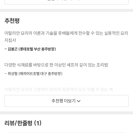
퓨전 이탈리안 요리 레시피도 담겨 있어, 특별함을 더한다.
부추의 세련된 변신 | 부추 크림 리조또
1. 프라이팬에 올리브오일을 두른 다음, 슬라이스 마늘을 살짝 익히고 다진
삼겹살을 가장 맛있게 먹는 법 | 삼겹살 토마토 리조또
마늘과 페페론치노와 버섯스톡 150㎖를 넣고 끓인다.
카르파쵸 샐러드를 통해 불고기의 상큼한 변신을 꾀할 수도 있고, 무화과
추천평
부드러운 크림과 상큼한 토마토의 만남 | 잠봉 로제 리조또
2. 끓으면 면을 넣고 마늘 퓨레와 부추, 소금, 후추 간을 하여 졸이고 마지
리코타 샐러드를 통해 입에서 녹는 달콤함과 부드러움을 입안 가득 느껴
막에 엑스트라버진 올리브오일을 더 넣고 파스타에 입혀 준다.
보는 즐거움을 맛볼 수도 있다. 또, 부추 알리오올리오와 골뱅이 오일 페투
이탈리안 요리의 이론과 기술을 후배들에게 전수할 수 있는 실용적인 요리
4
3. 접시에 파스타를 담은 뒤, 다진 부추를 올려서 파마산 치즈 가루로 마무
치네, 곱창 스파게티를 만들어 먹으며 부추와 골뱅이, 곱창의 화려한 변신
지침서
Pizza
리한다.
을 눈으로 즐기고 입으로 맛볼 수 있을 것이다. 치킨 커리 리조또를 통해서
피자
- 김봉곤 (롯데호텔 부산 총주방장)
--- 본문 중에서
는 이탈리아 리조또에서 인도의 맛을 느낄 수도 있고, 애호박&바질 페스토
피자를 통해서는 냉장고 속 잠들어 있는 애호박이 이제 더는 된장찌개의
화덕피자의 기본이자 완성 | 페퍼로니 피자
다양한 식재료를 바탕으로 한 이상민 셰프의 깊이 있는 조리법
부속 재료가 아닌 이탈리안 피자의 주인공으로 느껴지며, 재미있고 신선한
입안 가득 퍼지는 감각적인 쥬시함 | 마르게리타 피자
느낌을 안겨 줄 것이다. 자, 이제 냉장고 속 재료와 일상의 음식들로 감각적
- 최상철 (메리어트호텔 대구 총주방장)
미친 버섯 향에 쫄깃한 식감까지 | 트러플 풍기 피자
인 요리를 완성해 보자. “앞으로 많은 이들에게 이탈리안 요리들을 대접하
애호박의 이유 있는 변신 | 애호박&바질 페스토 피자
며 눈과 귀와 코를 즐겁게 하고 싶다.”는 이상민 셰프의 바람처럼, 당신의
이탈리안 요리의 기본부터 창의적 응용까지 모두 맛볼 수 있는 책
매콤 짭조름, 맛있게 자극적인 | 디아볼라 피자
눈과 귀와 코가 즐거운 이탈리안 요리가 탄생할 것이다.
- 정태훈 (그랜드 조선호텔 제주 주방장)
갈릭디핑 소스, 찍지 말고 바르세요 | 갈릭칠리 쉬림프 피자
추천평 더보기
다양한 치즈가 듬뿍 들어간 | 콰트로 포르마지 피자
짭조름함과 신선함의 환상 콜라보 | 하몽&루꼴라 피자
통의 깊이와 창의성이 어우러진 이 레시피 북은 단순한 요리책을 넘어,
맛과 건강을 동시에 잡다 | 잠봉&루꼴라 피자
이탈리아 미식 예술로 향하는 한 권의 여정입니다
리뷰/한줄평
1
눈과 입이 즐거운 특별한 레시피 | 무화과&리코타 피자
- 조진흠 (서울컨벤션고등학교 조리 교사)