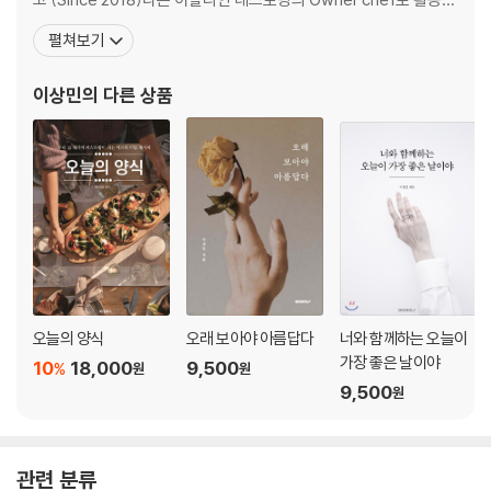
꾸덕함에 먹물을 더하다 | 먹물 생면 크림 까르보나라
중이다. 살아온 생은 짧지만 다양한 경험과 바람을 품고 『너와 함께하
펼쳐보기
진한 마늘과 버터의 만남 | 갈릭 버터 생면 카펠리니
는 오늘이 가장 좋은 날이야』(2018), 『오래 보아야 아름답다』(202
고소함과 담백함이 일품인 | 연어 생면 알리오올리오
1), 『사랑을 글로 배웠습니다』(2022) 등을 출간하였다. · 아티코
이상민
의 다른 상품
고기 소스의 깊은 풍미 | 라구 생면 파스타
샐러드야, 파스타야? | 닭가슴살 바질&루꼴라 생면 냉파스타
입맛 돌게 하는 신선함 | 연어 샐러드 생면 냉파스타
한입 가득 쫄깃함을 | 관자 오일 라비올리
꾸덕함과 상큼함의 조화 | 감베리 버터&레몬 라비올리
클래식함의 매력과 감동 | 생면 라자냐
고소함과 짠맛의 밸런스 | 잠봉버터 스파게티니
평범함에 감칠맛을 더하다 | 표고버섯 알리오올리오
부추의 변신은 무죄 | 부추 알리오올리오
오늘의 양식
오래 보아야 아름답다
너와 함께하는 오늘이
속이 꽉 찬 이탈리안 만두 | 관자 오일 토르텔리니
가장 좋은 날이야
입이 즐거워지는 맛 | 감베리 버터&레몬 토르텔리니
10
18,000
9,500
%
원
원
9,500
한국에서 느끼는 이탈리아 전통 | 먹물 생면 리얼 까르보나라
원
까르보나라의 무한한 변신 | 밥새우 크림 까르보나라
새우와 토마토의 찰떡궁합 | 감베리 토마토 라비올리
관련 분류