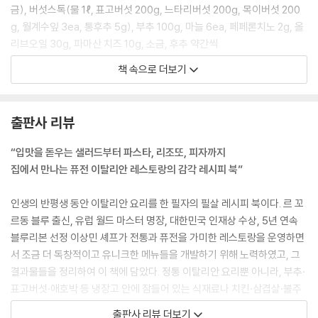
홍합탕보다 더 담백하고 시원한 홍합 | 알리오올리오 페투치네
금), 버섯스톡(물 1ℓ, 표고버섯 200g, 느타리버섯 200g, 목이버섯 200
남은 곱창의 슬기로운 활용법 | 곱창 스파게티
g, 월계수잎 3ea, 통후추 5g), 부추 100g, 마늘 6ea, 페페론치노 2g, 올
매콤한 파스타가 땡기는 날엔 | 불주꾸미 스파게티
리브오일 30g, 파마산 치즈 10g, 소금, 후추 약간씩
부드러움과 촉촉함의 끝판왕 | 동파육 스파게티
책 속으로 더보기
나가사키 짬뽕의 세련된 변신 | 나가사키 스파게티
준비하기
오독오독 피스타치오가 별미인 | 잠봉 크림 페투치네
1. 계란을 풀고 강력분과 소금, 오일을 섞어서 잘 반죽하여 2~3시간 뒤에
입안 가득 황홀한 딱새우 내음 | 딱새우 비스큐 페투치네
반죽을 사용한다(하루 이상 냉장 숙성 시 더 좋음).
출판사 리뷰
불고기를 더 맛있게 먹는 법 | 불고기 크림 페투치네
2. 반죽된 면은 제면기로 펼친 뒤 스파게티니면으로 뽑아서 사용한다.
3. 냄비에 오일을 두르고 버섯들을 볶다가 물과 월계수잎, 통후추를 넣고 1
“입맛을 돋우는 샐러드부터 파스타, 리조또, 피자까지
3
5분간 끓인다.
집에서 만나는 퓨전 이탈리안 레스토랑의 감각 레시피 북”
Risotto
4. 마늘을 10분 정도 데쳐서 엑스트라버진 올리브오일과 소금을 믹서로
리조또
갈아서 마늘 퓨레를 만든다.
인생의 반평생 동안 이탈리안 요리를 한 필자의 필살 레시피 북이다. 르 꼬
5. 마늘은 다지고, 슬라이스한다.
르동 블루 출신, 유럽 월드 마스터 명장, 대한민국 인재상 수상, 5년 연속
버섯과 크림의 고급스러운 풍미 | 트러플 크림 리조또
6. 부추를 다진다.
블루리본 선정 이상민 셰프가 전통과 퓨전을 가미한 레스토랑을 운영하면
식탁 위의 초록 향연 | 감태 크림 리조또
서 조금 더 독창적이고 유니크한 메뉴들을 개발하기 위해 노력하였고, 그
해산물에 더하는 토마토와 바질의 향 | 마레 토마토 리조또
면 삶기
결과물들을 정리하여 이 책에 담았다. 정통 이탈리안 요리뿐 아니라, 부추·
녹진한 크림 소스에 해산물 가득 | 마레 크림 리조또
끓는 물 1ℓ에 굵은 소금 10g을 넣고 약 1분간 알덴테로 삶는다.
표고버섯·애호박 등 냉장고 안에 잠들어 있는 식재료나 치킨·삼겹살·불주
극한의 고소함과 감칠맛을 머금은 | 먹물 크림 리조또
꾸미 등 남은 배달음식까지 활용하여 집에서 누구나 쉽게 따라 할 수 있는
출판사 리뷰 더보기
이탈리아 리조또에서 느끼는 인도의 맛 | 치킨 커리 리조또
만들기