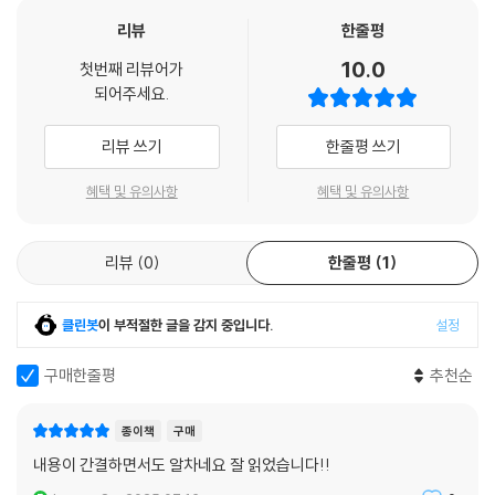
세상에서 제일 맛있는 샐러드가 있다면 | 샐러드 피자
리뷰
한줄평
은은한 훈제 향과 상큼한 오렌지의 조화 | 바베큐 오리 구이 피자
피자 위에서 춤추는 가쓰오부시 | 오코노미야끼 피자
10.0
첫번째 리뷰어가
앤초비의 짬쪼름한 감칠맛이 일품인 | 파리지엥 피자
되어주세요.
입안에서 살살 녹는 부드러움 | 잠봉&아보카도 피자
고기의 진한 감칠맛이 폭발한다 | 라구 피자
리뷰 쓰기
한줄평 쓰기
크림치즈와 부추 향의 완벽한 조화 | 부추 크림치즈 피자
피자에 바나나를 넣으면 반하나? | 하몽&바나나 피자
혜택 및 유의사항
혜택 및 유의사항
리뷰
0
한줄평
1
클린봇
이 부적절한 글을 감지 중입니다.
설정
구매한줄평
추천순
종이책
구매
내용이 간결하면서도 알차네요 잘 읽었습니다!!