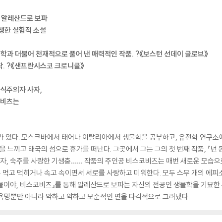
, 알레산드로 보파
생한 실험적 소설
학과 더불어 천재적으로 풀어 낸 매력적인 작품. ?《보스턴 선데이 글로브》
작. ?《샌프란시스코 크로니클》
채식주의자 사자,
코비츠는
가가 있다. 모스크바에서 태어나 이탈리아에서 생물학을 공부하고, 유전학 연구소
을 느끼고 태국의 섬으로 휴가를 떠난다. 그곳에서 그는 그의 첫 번째 작품, 『넌
사자, 숙주를 사랑한 기생충…… 작품의 주인공 비스코비츠는 매번 새로운 모습으
둘은 먹고 먹히거나 속고 속이면서 서로를 사랑하고 미워한다. 모두 스무 개의 
 동물이야, 비스코비츠』를 통해 알레산드로 보파는 자신의 전공인 생물학을 기묘
 욕망뿐만 아니라 악하고 약하고 모순적인 면을 다각적으로 그려냈다.