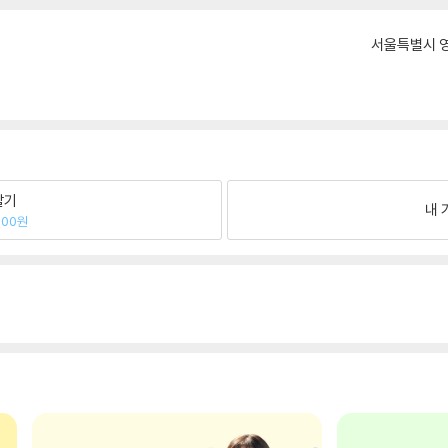
서울특별시 영
팔기
내 
600원