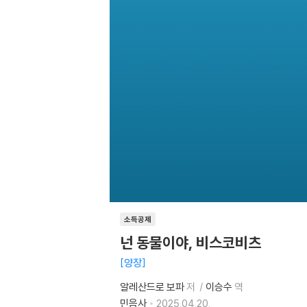
소득공제
넌 동물이야, 비스코비츠
양장
알레산드로 보파
저
이승수
역
민음사
2025.04.20.