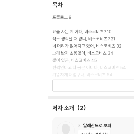
목차
프롤로그 9
요즘 사는 게 어때, 비스코비츠? 10
섹스 생각날 때 없니, 비스코비츠? 21
네 머리가 없어지고 있어, 비스코비츠 32
그래 봤자 소용없어, 비스코비츠 34
뿔이 있군, 비스코비츠 45
번쩍인다고 다 금은 아니다, 비스코비츠 54
기똥차게 더럽구나, 비스코비츠 64
길을 찾아냈구나, 비스코비츠 72
과연 그녀의 말일까, 비스코비츠? 81
적게 말할수록 좋아, 비스코비츠 84
넌 집게발이 먼저 나가, 비스코비츠 90
저자 소개
2
이름이 나쁘구나, 비스코비츠 102
너는 네가 누구라고 생각하니, 비스코비츠? 111
마음의 안정을 찾았구나, 비스코비츠 116
저
알레산드로 보파
어쩜 그 모양이니, 비스코비츠 137