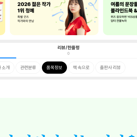
리뷰/한줄평
0
 소개
관련분류
품목정보
책 속으로
출판사 리뷰