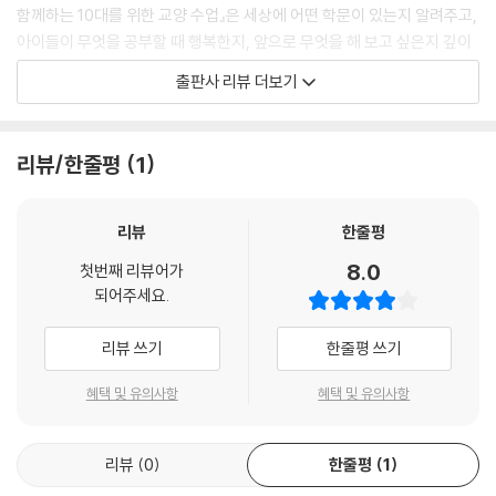
함께하는 10대를 위한 교양 수업』은 세상에 어떤 학문이 있는지 알려주고,
아이들이 무엇을 공부할 때 행복한지, 앞으로 무엇을 해 보고 싶은지 깊이
생각할 기회를 주고자 한다. 자신의 분야에 오랫동안 몸담고 있는 서울대
출판사 리뷰 더보기
교수님들의 이야기를 통해 그동안 제대로 알기 어려웠던 학문의 생생한 지
식을 전하고, 10대가 더 다양하고 구체적인 꿈을 꿀 수 있도록 안내한다.
리뷰/한줄평
1
시리즈의 아홉 번째 권 『장구 교수님이 들려주는 수의학 이야기』는 장구
교수의 이야기로, 동물연구를 하며 동물이 인간에게 끼친 다양한 사례를
통해 수의학의 폭넓은 세계를 전한다. 수의학은 단지 동물의 질병을 치료
리뷰
한줄평
하고 예방하기 위한 학문이 아니라, 인수공통전염병을 연구하며 동물과 사
8.0
첫번째 리뷰어가
람 모두의 건강을 위해 필요하다는 것을 깨닫게 한다. 수많은 생명을 구한
되어주세요.
인슐린의 발견이나 코로나19를 예방하는 백신 개발 과정 사례를 자세히
살펴보면, 지금 인간이 누리는 건강한 삶이 동물 덕분이며 이 동물의 희생
리뷰 쓰기
한줄평 쓰기
을 가볍게 생각하지 않아야 할 자세라고 강조한다. 이러한 저자의 시선을
따라가다 보면 동물의 질병과 치료를 연구하는 활동이 동물은 물론 사람의
혜택 및 유의사항
혜택 및 유의사항
건강을 지킬 뿐만 아니라, 결국 지구 생태계 흐름에도 관여한다는 사실을
이해하게 될 것이다. 나아가 인류의 미래까지 내다볼 수 있게 한다.
리뷰
0
한줄평
1
만약 동물이 없다면?