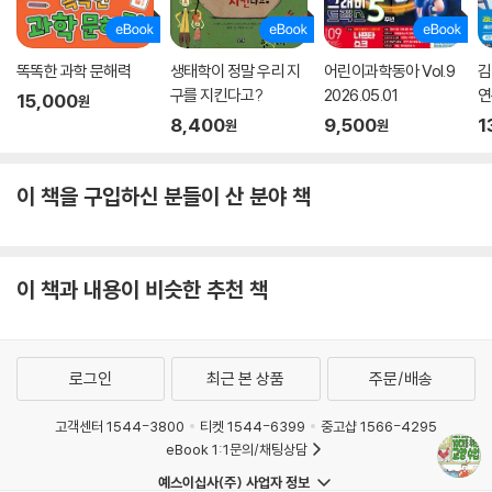
교수들의 가르침을 담아왔다. 앞으로도 펼쳐질 지식 여행을 통해 10대가
더 넓은 배움의 세계를 경험하고, 구체적인 꿈을 향해 한발 더 가까이 다가
가길 기대한다.
똑똑한 과학 문해력
생태학이 정말 우리 지
어린이과학동아 Vol.9
김
구를 지킨다고?
2026.05.01
연
15,000
원
8,400
9,500
1
원
원
이 책을 구입하신 분들이 산 분야 책
이 책과 내용이 비슷한 추천 책
로그인
최근 본 상품
주문/배송
고객센터 1544-3800
티켓 1544-6399
중고샵 1566-4295
eBook 1:1문의/채팅상담
예스이십사(주) 사업자 정보