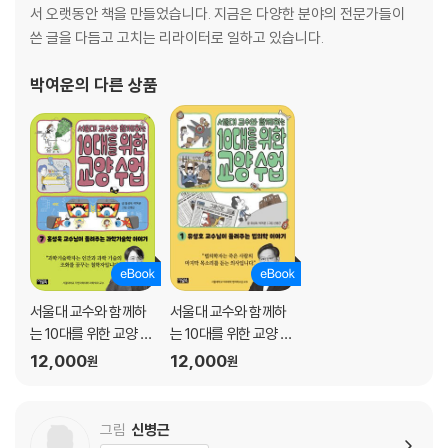
체세포 복제 시대
서 오랫동안 책을 만들었습니다. 지금은 다양한 분야의 전문가들이
멸정 위기 동물 복제
쓴 글을 다듬고 고치는 리라이터로 일하고 있습니다.
모두가 행복한 원헬스
박여운
의 다른 상품
서울대 교수와 함께하
서울대 교수와 함께하
는 10대를 위한 교양 수
는 10대를 위한 교양 수
업 7
업 1
12,000
12,000
원
원
그림
신병근