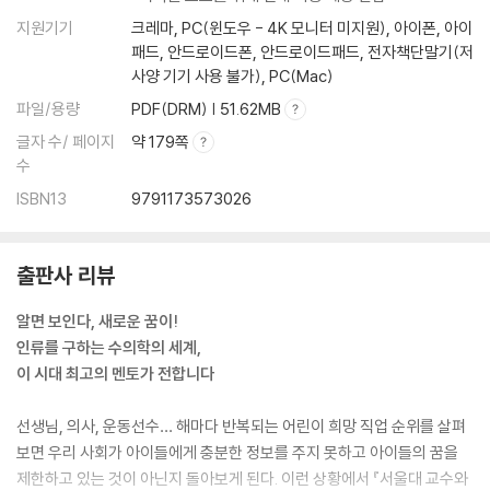
지원기기
크레마, PC(윈도우 - 4K 모니터 미지원), 아이폰, 아이
패드, 안드로이드폰, 안드로이드패드, 전자책단말기(저
사양 기기 사용 불가), PC(Mac)
파일/용량
PDF(DRM) | 51.62MB
글자 수/ 페이지
약 179쪽
수
ISBN13
9791173573026
출판사 리뷰
알면 보인다, 새로운 꿈이!
인류를 구하는 수의학의 세계,
이 시대 최고의 멘토가 전합니다
선생님, 의사, 운동선수… 해마다 반복되는 어린이 희망 직업 순위를 살펴
보면 우리 사회가 아이들에게 충분한 정보를 주지 못하고 아이들의 꿈을
제한하고 있는 것이 아닌지 돌아보게 된다. 이런 상황에서 『서울대 교수와