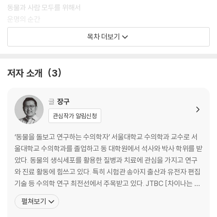
동물과 사람 모두를 위해서
운명의 순간
수의학의 범위
목차 더보기
2장 우리 곁의 동물 친구들 - 38
저자 소개
3
아주 특별한 치료사들
예민한 감각을 가진 동물들
춤추는 고양이 병?
글
장구
인간과 동물의 건강은 연결된다!
관심작가 알림신청
3장 인간을 살린 동물들 - 64
‘동물을 돌보고 연구하는 수의학자’ 서울대학교 수의학과 교수로 서
울대학교 수의학과를 졸업하고 동 대학원에서 석사와 박사 학위를 받
뉴욕 도그(?) 발토와 토고
았다. 동물의 생식세포를 활용한 질병과 치료에 관심을 가지고 연구
인슐린 발견의 숨은 공로견
와 진료 활동에 힘쓰고 있다. 특히 시험관 송아지 출산과 유전자 편집
실험동물의 대표 주자 마우스
기술 등 수의학 연구 최전선에서 주목받고 있다. JTBC [차이나는 클
햄스터와 코로나 백신
라스], tvN [책 읽어주는 나의 서재]에 출연하는 등 20년 이상 동물
펼쳐보기
의 임신과 관련된 연구와 진료를 해오면서 얻은 경험을 대중과 나누
4장 동물 해부로 인간의 몸을 이해했다고? - 88