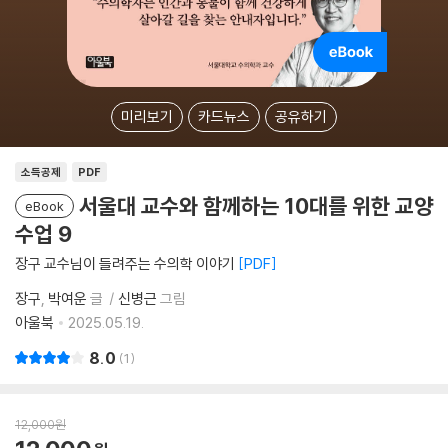
미리보기
카드뉴스
공유하기
소득공제
PDF
서울대 교수와 함께하는 10대를 위한 교양
eBook
수업 9
장구 교수님이 들려주는 수의학 이야기
PDF
장구
박여운
글
신병근
그림
아울북
2025.05.19.
8.0
1
12,000
원