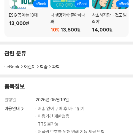
ESG 쫌 아는 10대
나 생명과학 좋아하나
사소하지만 그것도 범
봐
죄야
13,000
원
10
13,500
14,000
%
원
원
관련 분류
eBook
어린이
학습
과학
품목정보
발행일
2025년 05월 19일
이용안내
배송 없이 구매 후 바로 읽기
이용기간 제한없음
TTS 불가능
저작권 보호를 위해 인쇄 기능 제공 안함