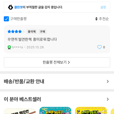
동물, 인간은 지구 공동체다!
클린봇
이 부적절한 글을 감지 중입니다.
설정
인간은 동물 없이는 살아갈 수 없을 것이다. 수만 년에 걸쳐서 인류는 야생
구매한줄평
추천순
에 있는 동물들을 가축화하여 키우면서 상호 공존하고 있기 때문이다. 특
히 식량 자원이 되고 있는 염소, 돼지, 소, 닭 등과 같은 농장동물이 없다면
종이책
구매
어떻게 될까? 게다가 개와 고양이 같은 반려동물은 사람과 가장 가까운 친
우연히 발견한책. 흥미로워 합니다
구로서 삶을 공유한다. 삶을 공유한다는 것은 질병을 일으키는 환경을 공
h****a
2025.10.28.
0
유한다는 말과도 같다. 반려동물의 질병과 치료는 결국 인간의 보건과 건
강을 지킨다는 것을 의미한다. 이는 모두 수의학에서 동물을 연구하는 이
유이기도 하다. ‘만약 동물이 없다면 어떻게 될까?’, ‘동물과 사람 모두를 위
한줄평 전체보기
해서 무엇을 해야 할까?’, ‘동물 복제는 해야 할까?’, ‘동물 실험을 꼭 해야
할까?’ 와 같은 질문과 답을 찾으려는 수의학자의 노력은 곧 동물은 물론
인간, 지구가 상생하는 방법을 찾는 길이다.
배송/반품/교환 안내
서울대 교수님이 직접 답해 드립니다
이 분야 베스트셀러
자신이 선택한 학문을 열정적으로 공부하고 연구한 경험을 나눌 수 있다는
점에서 서울대 교수님들은 10대에게 최고의 멘토가 될 수 있다. 『서울대 교