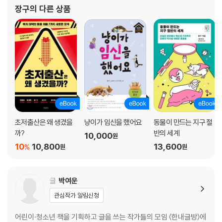
고 있다. 동물과 과학의 흥미로운 이야기를 인문학적으로 풀어내며
장구
의 다른 상품
수의학을 알리는 데 앞장서고 있다. 〈네
동물 해부로 인간의 몸을 이해했다고?
인류 최초의 백신, 종두법
파스퇴르의 공개 동물 실험
동물 실험은 꼭 해야 할까?
동물 실험이 없으면…
5장 내 반려견을 복제할 수 있다면 - 116
동물 복제란?
초저출산은 왜 생겼을
냥이가 임신을 했어요
동물이 만드는 지구 절
복제 양 돌리의 탄생
까?
반의 세계
10,000
원
동물 복제가 가져다줄 희망
10
10,800
13,600
%
원
원
죽은 반려동물을 복제할 수 있다면?
특별한 나의 첫 반려견
글
박여운
6장 진화하는 수의학 - 144
관심작가 알림신청
동물의 희생을 줄이려는 노력
어린이·청소년 책을 기획하고 글을 쓰는 작가들의 모임 〈한내글방〉에