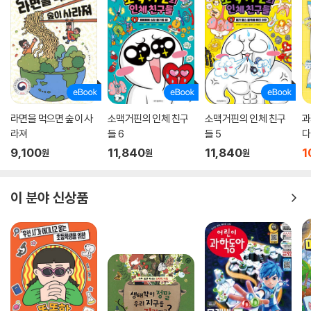
수와 함께하는 10대를 위한 교양 수업』은 이 시대 최고 멘토의 경험담을 나
열하는 데서 그치지 않고, 교수님과 소통하는 형식을 더해 독자의 공감을
끌어낸다. 10대 아이들이 등장해 교수님의 이야기를 들으며 질문을 던지
고, 교수님이 이에 답하는 대화를 보며 독자는 생생하게 멘토의 안내를 받
을 수 있다. 나아가 ‘묻고 답하고’ 코너에서는 수의학, 수의사와 연관되어
아이들이 떠올릴 수 있는 기본적인 궁금증에 대한 답변을 담았다. 이와 함
께 동물의 질병이 인간과 어떻게 연계되어 있는지, 앞으로 수의학은 어떻
라면을 먹으면 숲이 사
소맥거핀의 인체 친구
소맥거핀의 인체 친구
과
게 발전할 것인지 미래를 상상해 볼 수 있는 이야깃거리까지 모아 풍부한
라져
들 6
들 5
다
구성을 더했다.
9,100
11,840
11,840
1
원
원
원
지식이 꿈으로 이어집니다
이 분야 신상품
꿈을 꾸고, 꿈을 키우고, 꿈을 이루는 것은 저절로 되지 않는다. 세상에 어
떤 것이 있고, 그중에 내가 무엇을 좋아하는지, 무엇을 하고 싶은지 알아가
는 시간이 필요하다. 『서울대 교수와 함께하는 10대를 위한 교양 수업』 시
리즈는 법의학자의 법의학 이야기, 고고학자의 한국 고대사 이야기, 데이
터 사이언티스트의 빅데이터 이야기, 해양학자의 해양 과학 이야기, 법학
자의 헌법 이야기, 서양사학자의 로마사 이야기, 과학기술학자의 과학기
술학 이야기, 고생물학자의 공룡 이야기 등 이 시대 최고의 멘토인 서울대