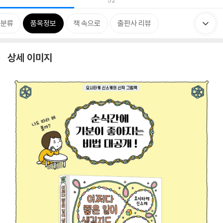
52
련분류
품목정보
책 속으로
출판사 리뷰
상세 이미지