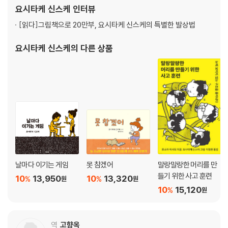
을 받는 등 여러 작품으로 수많은 상을 받으며 주목받았다. 그동안 그
요시타케 신스케
인터뷰
리고 쓴 책으로 『결국 못 하고 끝난 일』
[읽다]
그림책으로 20만부, 요시타케 신스케의 특별한 발상법
요시타케 신스케
의 다른 상품
날마다 이기는 게임
못 참겠어
말랑말랑한 머리를 만
들기 위한 사고 훈련
10
13,950
10
13,320
%
%
원
원
10
15,120
%
원
역
고향옥