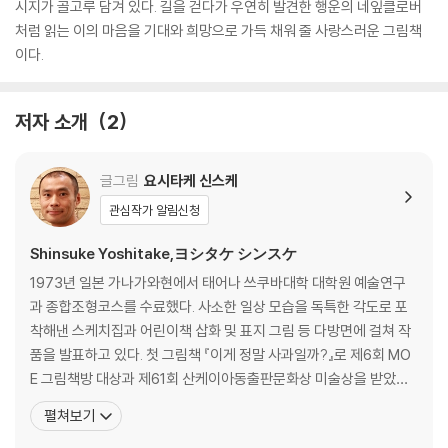
시지가 골고루 담겨 있다. 길을 걷다가 우연히 발견한 행운의 네잎클로버
처럼 읽는 이의 마음을 기대와 희망으로 가득 채워 줄 사랑스러운 그림책
이다.
저자 소개
2
글그림
요시타케 신스케
관심작가 알림신청
Shinsuke Yoshitake,ヨシタケ シンスケ
1973년 일본 가나가와현에서 태어나 쓰쿠바대학 대학원 예술연구
과 종합조형코스를 수료했다. 사소한 일상 모습을 독특한 각도로 포
착해낸 스케치집과 어린이책 삽화 및 표지 그림 등 다방면에 걸쳐 작
품을 발표하고 있다. 첫 그림책 『이게 정말 사과일까?』로 제6회 MO
E 그림책방 대상과 제61회 산케이아동출판문화상 미술상을 받았다.
『이유가 있어요』로 제8회 MOE 그림책방 대상, 『벗지 말걸 그랬어』
펼쳐보기
로 볼로냐 라가치상 특별상, 『이게 정말 천국일까?』로 제51회 신풍상