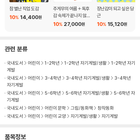
참 별난 직업 도감
주게무의 여름 + 독후
장난감이 되고 싶은 당
감 숙제가 끝나지 않아
근
10
14,400
%
원
세트
10
27,000
10
15,120
%
%
원
원
관련 분류
국내도서
어린이
1-2학년
1-2학년 자기계발/생활
1-2학년 자기
계발
국내도서
어린이
3-4학년
3-4학년 자기계발/생활
3-4학년
자기계발
국내도서
어린이
5-6학년
5-6학년 자기계발/생활
5-6학년 자
기계발
국내도서
어린이
어린이 문학
그림/동화책
창작동화
국내도서
어린이
어린이 교양
자기계발/생활
자기계발
품목정보