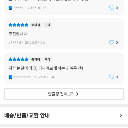
요시타케 신스케의 신간이 나왔는데 안 살수가 없지.
n***1
2025.10.12.
0
종이책
구매
추천합니다
s****d
2025.07.05.
0
종이책
구매
자꾸 눈길이 가고, 되새겨보게 하는 귀여운 책!
s******e
2025.07.04.
0
한줄평 전체보기
배송/반품/교환 안내