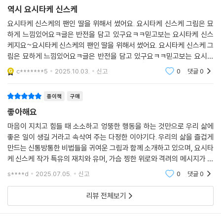
종이책
구매
역시 요시타케 신스케
요시타케 신스케의 팬인 딸을 위해서 썼어요. 요시타케 신스케 그림은 묘
하게 느낌있어요ㅋ글은 반전을 담고 있구요ㅋㅋ믿고보는 요시타케 신스
케지요~요시타케 신스케의 팬인 딸을 위해서 썼어요. 요시타케 신스케 그
림은 묘하게 느낌있어요ㅋ글은 반전을 담고 있구요ㅋㅋ믿고보는 요시타
케 신스케지요~
c*******5
2025.10.03.
신고
0
댓글
0
종이책
구매
좋아해요
마음이 지치고 힘들 때 소소하고 엉뚱한 행동을 하는 것만으로 우리 삶에
좋은 일이 생길 거라고 속삭여 주는 다정한 이야기다. 우리의 삶을 즐겁게
만드는 신통방통한 비법들을 귀여운 그림과 함께 소개하고 있으며, 요시타
케 신스케 작가 특유의 재치와 유머, 가슴 찡한 위로와 격려의 메시지가 골
고루 담겨 있다.
s****d
2025.07.05.
신고
0
댓글
0
리뷰 전체보기