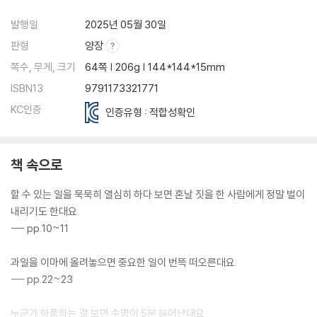
발행일
2025년 05월 30일
판형
양장
쪽수, 무게, 크기
64쪽 | 206g | 144*144*15mm
ISBN13
9791173321771
KC인증
인증유형 : 적합성확인
책 속으로
할 수 있는 일을 묵묵히 열심히 하다 보면 혼날 짓을 한 사람에게 정말 벌이
내리기도 한대요.
--- pp.10~11
과일을 이마에 올려놓으면 중요한 일이 번뜩 떠오른대요.
--- pp.22~23
누군가 하품하는 걸 보면 수명이 5분 늘어난대요.