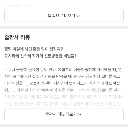
--- pp.24~25
책 속으로 더보기
귀여운 것을 많이 보면 내 얼굴도 귀여워진대요.
--- pp.32~33
출판사 리뷰
마음속에는 동그란 뜰이 있어서 무엇을 놓아도 잘 어울린대요.
--- pp.54~55
정말 이렇게 하면 좋은 일이 생길까?
요시타케 신스케 작가의 신통방통한 비법들!
누구나 응원이 필요한 날이 있다. 아침부터 아슬아슬하게 지각했을 때, 열
심히 공부했지만 실수로 시험을 망쳤을 때, 친구랑 장난치다 말다툼하고
어색해졌을 때, 오늘따라 괜히 자신감이 떨어지고 내가 한심하게 느껴질
때……. 이런 날 한숨만 푹푹 쉬며 길을 걷는데 우연히 네잎클로버를 발견
한다면 기분이 어떨까? ‘우아! 오늘 뭔가 좋은 일이 생기려나?’라고 기대하
며 순식간에 기분이 좋아질 것이다. 사실 네잎클로버와 행운은 아무런 연
관이 없는데도 말이다.
출판사 리뷰 더보기
요시타케 신스케 작가가 내놓은 신작 『어쩌다 좋은 일이 생길지도』는 마음