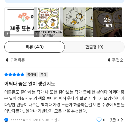
AI 리뷰가 도움이 되었나요?
0
0
요시타케 신스케 작가 특유의 재치와 유쾌함으로 가득한 이 책에는 삶에
지친 이들을 위한 진심 어린 위로와 격려도 담겨 있다. 나는 나를 용서하지
못하더라도 나를 언제나 용서해 주는 작은 수호신이 있다면서, 귀엽게 생
25
긴 수호신이 우리를 향해 엄지를 척 올려 보이는 장면. 그리고 육아에 지쳐
더보기
엎드린 엄마의 등에 있는 스위치를 아기가 다가가 올려 주는 그림과 함께
‘내가 무언가를 해 낼 수 있는 스위치는 내 손이 닿지 않는 곳에 있다’라는
8
7
메시지는 보는 이로 하여금 울컥하는 감동과 따듯한 위안을 느끼게 해 준
리뷰
43
한줄평
9
다.
구매리뷰
추천순
길을 걷다 우연히 발견한 네잎클로버처럼, 생각지 못한 행운을 선물하는
그림책, 『어쩌다 좋은 일이 생길지도』. 이 책에 나오는 비법들은 하나하나
읽다 보면 자기도 모르게 미소가 번지는 경험을 하게 될 것이다. 처음에는
종이책
구매
‘에이, 겨우 이 정도로 되겠어?’ 하고 농담처럼 넘기다가도, 차츰 ‘혹시 모
어쩌다 좋은 일이 생길지도
르니 나도 한번 따라 해 봐?’라는 생각이 들게 만드는 것이 이 책의 매력이
어른들도 좋아하는 작가 나 또한 찾아보는 작가 중에 한 분이다.어쩌다 좋
다. 요시타케 신스케 작가 특유의 긍정적인 태도와 유쾌한 재치가 고스란
은 일이 생길지도 의 책을 보다면 피식 웃다가 깔깔 거리다가 으잉?하다가
히 녹아 있는 이 책을 꼭 읽어 보기 바란다. 어쩌다 좋은 일이 생길지도 모
다양한 반응이 나오는 책이다.가령 누군가 하품하는걸 보면 수명이 5분 늘
르는 신통방통한 비법들이 우리 삶에 어떤 행운을 불러올까 기대하면서 말
어난다든가...얼마나 기발한지. 모든 책을 추천한다.
이다.
j******4
2026.05.08.
신고
0
댓글
0