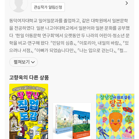
관심작가 알림신청
동덕여자대학교 일어일문과를 졸업하고, 같은 대학원에서 일본문학
을 전공하였다. 일본 나고야대학교에서 일본어와 일본 문화를 공부했
다. ‘한일 아동문학 연구회’에서 오랫동안 두 나라의 어린이·청소년 문
학을 비교·연구해 왔다. 『민담의 심층』, 『아포리아, 내일의 바람』, 『있
으려나 서점』, 『아빠가 되었습니다만』, 『나는 입으로 걷는다』, 『컬러
풀』, 『일러스트 창가의 토토』, 『핀란드 교육 현장 보고서』, 『카페 레인
펼쳐보기
보우』, 『진짜 가족』 들을 비롯해 많은 어린이책과 청소년문학, 문학책
을 우리말로 옮겼다. 『러브레터야, 부탁해』로 2016년 국제아동청소
고향옥
의 다른 상품
년도서협의회(IBBY) 아너리스