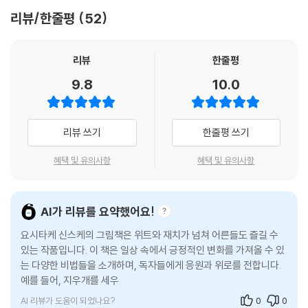
이 지치고 힘들 때, 소소한 행동만으로 좋은 일이 생길 거라고 속삭이는 다
리뷰/한줄평
52
정한 책이다. 여기에는 우리가 한 번도 들어보지 못했을 삶의 비법들이 가
득하다. 사실 이건 전부 다 요시타케 신스케 작가 마음속에 간직하고 있던
비법들이기 때문이다.
리뷰
한줄평
9.8
10.0
조금은 황당하고 엉뚱한 이 비법들은 누구나 따라 할 수 있을 만큼 쉽고 간
단하고 무엇보다 웃기다. 머릿속이 복잡할 때 가만히 누워 이마에 과일 하
나를 올리고 있으면 좋은 생각이 번뜩 떠오르고, 저녁 메뉴를 고르기 전에
리뷰 쓰기
한줄평 쓰기
비슷한 모양의 물건 두 개를 붙여 놓으면 쉽게 정할 수 있고, 귀여운 것을
많이 보면 내 얼굴도 귀여워지며, 우유를 17번 휘저으면 대중교통에서 내
혜택 및 유의사항
혜택 및 유의사항
앞의 자리가 금방 생긴다.
아무런 근거는 없지만 그럼에도 혹시나 이루어지지 않을까 기대하며 따라
AI가 리뷰를 요약했어요!
하다가 금세 웃음이 터질 법한 귀여운 행동들이다. 어쩌면 요시타케 신스
요시타케 신스케의 그림책은 위트와 재치가 넘쳐 어른들도 즐길 수
케 작가는 이런 엉뚱한 행동을 통해 우리가 잊고 지냈던 마음속 여유와 동
있는 작품입니다. 이 책은 일상 속에서 긍정적인 변화를 가져올 수 있
심을 되찾아주려는 것인지도 모른다. 이렇게 소소한 노력만으로 웃음이 터
는 다양한 비법들을 소개하며, 독자들에게 응원과 위로를 전합니다.
지고 순식간에 기분이 좋아진다니! 그렇다면 이 비법들은 꽤 효과가 대단
예를 들어, 지우개를 세우면 긍정적인 마음이 오래 지속된다거나, 같
한 것이 아닐까?
은 물건