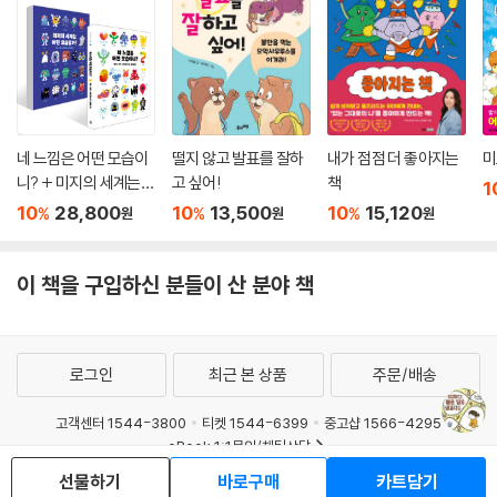
네 느낌은 어떤 모습이
떨지 않고 발표를 잘하
내가 점점 더 좋아지는
미
니? + 미지의 세계는
고 싶어!
책
1
어떤 모습일까? 세트
10
28,800
10
13,500
10
15,120
%
%
%
원
원
원
이 책을 구입하신 분들이 산 분야 책
로그인
최근 본 상품
주문/배송
고객센터 1544-3800
티켓 1544-6399
중고샵 1566-4295
eBook 1:1문의/채팅상담
선물하기
바로구매
카트담기