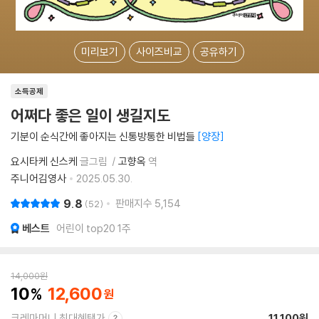
미리보기
사이즈비교
공유하기
소득공제
어쩌다 좋은 일이 생길지도
기분이 순식간에 좋아지는 신통방통한 비법들
양장
요시타케 신스케
글그림
고향옥
역
주니어김영사
2025.05.30.
9.8
판매지수
5,154
52
베스트
어린이 top20 1주
14,000
원
10
12,600
크레마머니 최대혜택가
11,100원