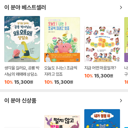
이 분야 베스트셀러
생각을 길러요, 공룡 박
오늘도 (나는) 조금씩
지금 어떤 마음일까?
나
사님의 왜왜왜 상담소
자라고 있죠
구
10
15,300
%
원
정
10
15,300
10
15,300
1
%
%
원
원
이 분야 신상품