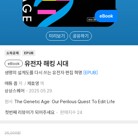
미리보기
공유하기
소득공제
EPUB
유전자 해킹 시대
eBook
생명의 설계도를 다시 쓰는 유전자 편집 혁명
EPUB
매튜 콥
저
제효영
역
상상스퀘어
2025.05.29.
원서
The Genetic Age: Our Perilous Quest To Edit Life
첫번째 리뷰어가 되어주세요
판매지수
24
25,200
원