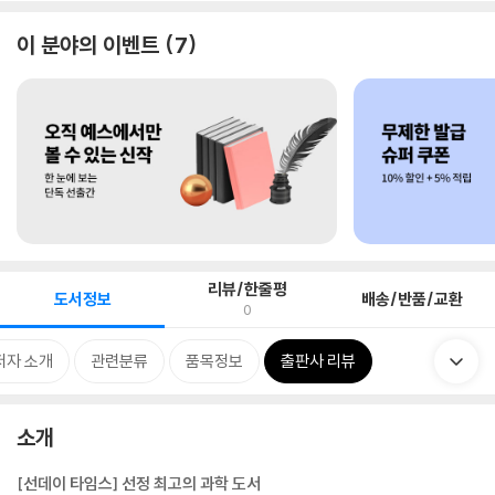
이 분야의 이벤트
7
리뷰/한줄평
도서정보
배송/반품/교환
0
저자 소개
관련분류
품목정보
출판사 리뷰
소개
[선데이 타임스] 선정 최고의 과학 도서