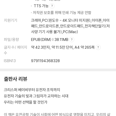
TTS 가능
저작권 보호를 위해 인쇄 기능 제공 안함
지원기기
크레마,PC(윈도우 - 4K 모니터 미지원),아이폰,아이
패드,안드로이드폰,안드로이드패드,전자책단말기(저
사양 기기 사용 불가),PC(Mac)
파일/용량
EPUB(DRM) | 38.11MB
글자 수/ 페이지
약 42.3만자, 약 11.5만 단어, A4 약 265쪽
수
ISBN13
9791194368328
출판사 리뷰
크리스퍼 베이비부터 유전자 조작까지
유전자 기술의 빛과 그림자가 교차하는 시대
우리는 어떤 선택을 할 것인가
이 책은 유전공학 기술이 사회에 어떤 방식으로 영향을 미치고, 우리의 삶