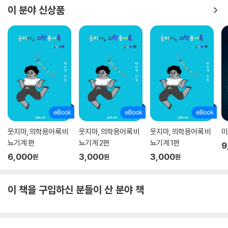
― 〈월스트리트 저널〉
이 분야 신상품
“심각한 문제들이 빈번히 등장했던 유전자 연구의 역사를 심층 조사한
책… 도덕적으로 복잡한 이 분야에서 품위와 명예를 찾으려는 노력이 엿보
인다.”
― 〈뉴욕타임스〉
“유전공학 혁명의 우여곡절을 따라가는 멋진 여정.”
― 〈사이언스〉
“읽다 보면 가끔 소름이 끼치는 매혹적인 책. 굉장히 잘 읽힌다.”
웃지마, 의학용어록 비
웃지마, 의학용어록 비
웃지마, 의학용어록 비
미
― 〈더 타임스〉
뇨기계 편
뇨기계 2편
뇨기계 1편
9
6,000
3,000
3,000
원
원
원
이 책을 구입하신 분들이 산 분야 책