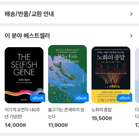
이 법과 제도, 사회 규범에 어떤 영향을 미치는지까지 폭넓게 보여준다.
배송/반품/교환 안내
이 책은 단순히 지식을 전달하는 교양서가 아니다. 과학 기술이 사회에서
어떤 방식으로 작동하는지, 누구의 손에 어떻게 활용되는지 비판적으로 바
라보게 한다. 유전공학이 과학자들만만의 문제가 아니라 사회적 결정과 가
이 분야 베스트셀러
치 판단이 필요한 분야임을 설득력 있게 보여준다. 과학을 둘러싼 질문과
윤리적 고민을 함께 제시하는 이 책은 기술의 사회적 책임을 묻는 데 중요
한 역할을 한다.
또한 생명과학, 과학사, 과학기술학 등 다양한 관점을 유기적으로 결합하
여 분야 간의 경계를 넘나들며 통합적인 시각을 제시한다. 과학자, 정책 입
안자, 의료인뿐만 아니라 과학 기술에 관심 있는 모든 사람에게 유익한 내
용을 담고 있다. 유전공학 기술이 사회적 공론의 중심으로 떠오른 지금, 이
책은 책임감 있는 판단을 위한 필수 지식과 균형 잡힌 시각을 지닐 수 있도
록 돕는다. 생명과 기술이 만나는 지점에서 더 나은 미래를 고민하는 사람
이기적 유전자 (40주
물고기는 존재하지 않
노화의 종말
다
이라면 반드시 읽어 보길 권한다.
년 기념판)
는다
다
15,500
원
14,000
11,900
1
원
원
“깊이 있고 생생하며 생각을 일깨우는 유전공학의 역사.”