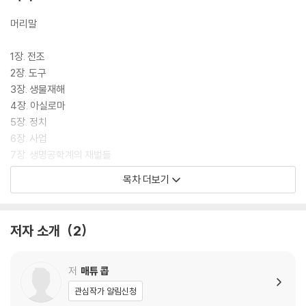
머리말
1장. 전조
2장. 도구
3장. 생물재해
4장. 아실로마
5장. 정치
6장. 사업
7장. 생명공학계의 재벌들
8장. 유전자 변형 식품
목차 더보기
9장. 의혹
10장. 치료
11장. 편집
저자 소개
2
12장. #크리스퍼 베이비
13장. 후폭풍
14장. 생태 학살
저
매튜 콥
15장. 무기
관심작가 알림신청
16장. 신들