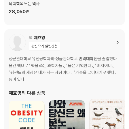
뇌 과학의 모든 역사
28,050
원
역
제효영
관심작가 알림신청
성균관대학교 유전공학과와 성균관대학교 번역대학원을 졸업했다.
옮긴 책으로 『책을 쓰는 과학자들』, 『몸은 기억한다』, 『버자이너』,
『펭귄들의 세상은 내가 사는 세상이다』, 『가족을 끊어내기로 했다』
등이 있다.
제효영
의 다른 상품