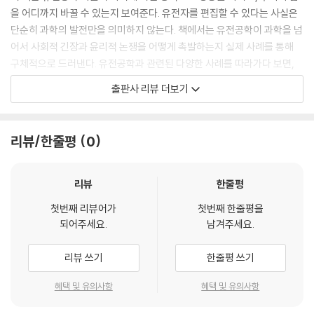
을 어디까지 바꿀 수 있는지 보여준다. 유전자를 편집할 수 있다는 사실은
단순히 과학의 발전만을 의미하지 않는다. 책에서는 유전공학이 과학을 넘
어서 사회적 긴장과 윤리적 논쟁을 어떻게 촉발하는지 실제 사례를 통해
구체적으로 드러낸다. 유전공학과 관련된 다양한 사례를 따라가다 보면,
기술이 더 이상 과학의 울타리 안에만 머무를 수 없다는 사실을 실감하게
출판사 리뷰 더보기
된다.
이 책의 가장 큰 장점은 과학, 정치, 윤리, 산업 등 서로 다른 분야를 유기적
리뷰/한줄평
0
으로 연결한다는 점이다. 과학 기술은 항상 사회적 맥락과 긴밀하게 연결
되고, 그 이면에는 여러 이해관계가 얽혀 있다. 저자는 유전자 기술을 둘러
싼 의사결정을 소수 전문가의 판단에만 맡겨서는 안 된다고 말한다. 유전
리뷰
한줄평
자 기술은 사회 전체가 참여해 판단하고 논의해야 할 공공의 과제다.
첫번째 리뷰어가
첫번째 한줄평을
되어주세요.
남겨주세요.
이 책은 유전자 편집 기술의 역사부터 크리스퍼 기술의 원리, 인간 배아 편
집, 생물학 무기, 유전자 조작 식품에 이르기까지 유전공학의 핵심 주제를
리뷰 쓰기
한줄평 쓰기
폭넓게 다룬다. 유전공학에 익숙하지 않은 독자도 내용을 이해하는 데 어
려움이 없도록 구성되어 있으며, 각 사례는 유전자 기술의 한계와 잠재적
혜택 및 유의사항
혜택 및 유의사항
위험을 함께 보여주고 있어 균형 잡힌 시각을 제공한다. 특히 유전자 기술