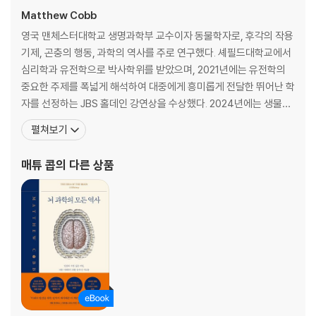
17장. 관점
Matthew Cobb
영국 맨체스터대학교 생명과학부 교수이자 동물학자로, 후각의 작용
감사의 말
기제, 곤충의 행동, 과학의 역사를 주로 연구했다. 셰필드대학교에서
용어 풀이
심리학과 유전학으로 박사학위를 받았으며, 2021년에는 유전학의
찾아보기
중요한 주제를 폭넓게 해석하여 대중에게 흥미롭게 전달한 뛰어난 학
미주
자를 선정하는 JBS 홀데인 강연상을 수상했다. 2024년에는 생물학
의 역사를 기록한 공로를 인정받아 과학의 역사와 철학 및 과학의 사
펼쳐보기
회적 역할과 관련된 연구에서 탁월한 업적을 이룬 학자에게 수여하는
영국 왕립학회 윌킨스-버널-메더워 메달 · 강연상을 수상했다. 또한
매튜 콥
의 다른 상품
『뇌 과학의 모든 역사』, 『생명의 위대한 비밀』,