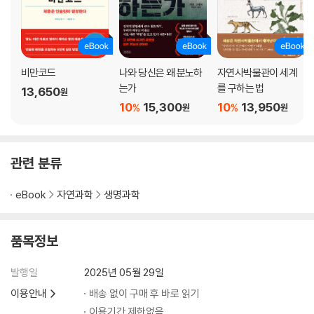
비만코드
나와 당신은 왜 분노하
자연사박물관이 세계
는가
를 구하는 법
13,650
원
10
15,300
10
13,950
%
%
원
원
관련 분류
eBook
자연과학
생명과학
품목정보
발행일
2025년 05월 29일
이용안내
배송 없이 구매 후 바로 읽기
이용기간 제한없음