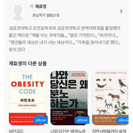
역
제효영
관심작가 알림신청
성균관대학교 유전공학과와 성균관대학교 번역대학원을 졸업했다.
옮긴 책으로 『책을 쓰는 과학자들』, 『몸은 기억한다』, 『버자이너』,
『펭귄들의 세상은 내가 사는 세상이다』, 『가족을 끊어내기로 했다』
등이 있다.
제효영
의 다른 상품
비만코드
나와 당신은 왜 분노하
자연사박물관이 세계