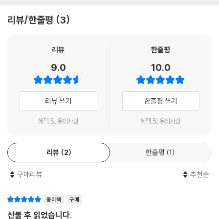
화재를 그려낸다.
리뷰/한줄평
3
뜨거운 열정이 느껴지는 저널리스트의 탐구는 우리를 단순히 화재 사건에
만 머무르게 하지 않는다. 화재의 원인을 집요하게 추적하며 온실가스 방
출과 건조화 현상 등을 과학적으로 분석하고, 동시에 제대로 규제되지 않
리뷰
한줄평
는 자본주의와 북미 석유산업의 얽히고설킨 역사와 기후 과학의 탄생, 현
9.0
10.0
대 산불이 초래한 전례 없는 황폐화, 그리고 이러한 재난으로 인해 영원히
돌이킬 수 없는 삶으로 우리를 안내한다. 인류의 성장 동력이자 동시에 오
늘날 가장 위협적인 존재가 된 불이 기후 위기 시대에 우리에게 전하는 메
리뷰 쓰기
한줄평 쓰기
시지는 매우 강력한데, 앞으로 우리의 새로운 일상이 될 끔찍한 세상을 미
리 보여주는 예고편으로서 이 책만큼 시의적절한 호소는 없을 것이다.
혜택 및 유의사항
혜택 및 유의사항
인류가 불을 지펴서 일으킨 문명은 지금 “옛날 옛적에” 일어난 대멸종의
리뷰
2
한줄평
1
초기 단계를 똑같이 밟고 있다. 현재 지구에 여섯 번째 대규모 멸종이 진행
중이고 이것이 전적으로 인간의 활동으로 빚어진 결과라는 사실에 과학계
구매리뷰
추천순
전체가 대체로 동의한다. 이런 현실을 지금 처음 접하고 깜짝 놀라는 사람
들도 있을 것이다. 하지만 놀라면 안 된다. 지구 역사에서 인류만큼 큰 파괴
를 일으킨 존재는 없었다. _451쪽
종이책
구매
산불 후 읽었습니다.