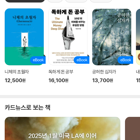
니체의 초월자
독하게 돈 공부
공허한 십자가
내
12,500
16,100
13,700
1
원
원
원
카드뉴스로 보는 책