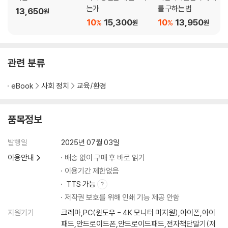
는가
를 구하는 법
13,650
원
10
15,300
10
13,950
%
%
원
원
관련 분류
eBook
사회 정치
교육/환경
품목정보
발행일
2025년 07월 03일
이용안내
배송 없이 구매 후 바로 읽기
이용기간 제한없음
TTS 가능
저작권 보호를 위해 인쇄 기능 제공 안함
지원기기
크레마,PC(윈도우 - 4K 모니터 미지원),아이폰,아이
패드,안드로이드폰,안드로이드패드,전자책단말기(저