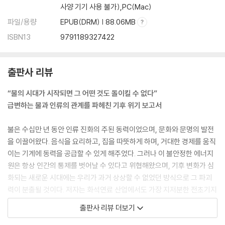
사양 기기 사용 불가),PC(Mac)
파일/용량
EPUB(DRM) | 88.06MB
ISBN13
9791189327422
출판사 리뷰
“불의 시대가 시작되면 그 어떤 것도 돌이킬 수 없다”
급변하는 불과 인류의 관계를 파헤친 기후 위기 보고서
불은 수십만 년 동안 인류 진화의 주된 동력이었으며, 문화와 문명의 발전
을 이끌어왔다. 음식을 요리하고, 집을 따뜻하게 하며, 거대한 경제를 움직
이는 기계에 동력을 공급할 수 있게 해주었다. 그러나 이 불안정한 에너지
원은 항상 인간의 통제를 벗어날 수 있다고 위협해왔으며, 기후 변화가 심
화되는 새로운 시대에는 우리가 과거 상상할 수 없었던 방식으로 그 파괴
력이 분출될 것이다. 저자는 화석연료 산업에서도 가장 지저분한 전초기지
라 할 수 있는 캐나다 포트맥머리의 오일샌드 채굴 산업을 배경으로, 단테
출판사 리뷰 더보기
가 쓴 ‘지옥’이 연상될 정도로 생생한 묘사를 통해 그 누구도 예상하지 못한