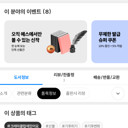
이 분야의 이벤트
8
리뷰/한줄평
도서정보
배송/반품/교환
3
 소개
관련분류
품목정보
출판사 리뷰
이 상품의 태그
#크레마클럽에있어요
#산불
#기후위기
#기후변화