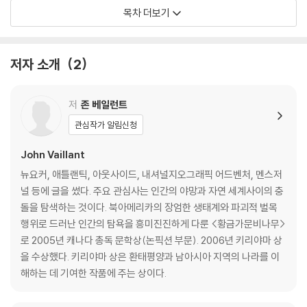
참고문헌
목차 더보기
찾아보기
저자 소개
2
저
존 베일런트
관심작가 알림신청
John Vaillant
뉴요커, 애틀랜틱, 아웃사이드, 내셔널지오그래픽 어드벤처, 멘스저
널 등에 글을 썼다. 주요 관심사는 인간의 야망과 자연 세계사이의 충
돌을 탐색하는 것이다. 북아메리카의 장엄한 생태계와 파괴적 벌목
행위로 드러난 인간의 탐욕을 흥미진진하게 다룬 <황금가문비나무>
로 2005년 캐나다 총독 문학상(논픽션 부문). 2006년 키리야마 상
을 수상했다. 키리야마 상은 환태평양과 남아시아 지역의 나라를 이
해하는 데 기여한 작품에 주는 상이다.