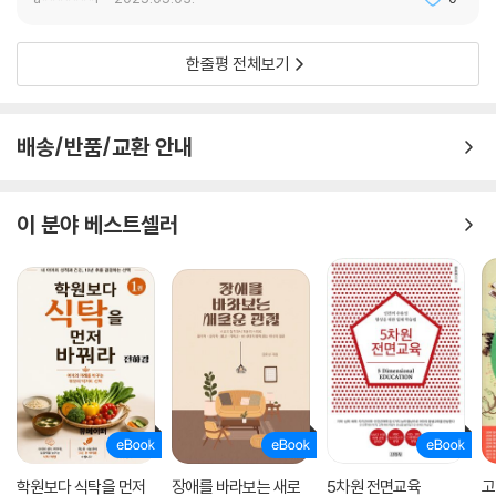
살던 사람들을 반대로 대거 몰아내는 원인(화재)이 되었다는 점이다. 게다
가 그날 불을 더욱 폭발력 있게 만든 연료 중 하나는 인간의 욕망이 응축된
한줄평 전체보기
공간이기도 한 집(주택)이었다. 화재 상황에서 집이라는 건축물은 재산도
아니고 값어치로 구분되지도 않았다. 그저 나무 한 그루와 같은 촉매로 간
주됐다.
배송/반품/교환 안내
현대식 세간이 불타는 방식은 구식 세간이 불타는 방식과 완전히 다르다.
오늘날에는 거의 다 석유제품으로 이루어진 가구에서 먹고 자고 생활하는
이 분야 베스트셀러
일이 흔하다. 게다가 이렇게 표현하면 이상하게 들리겠지만, 현대인 대다
수는 머리부터 발끝까지 석유에서 나온 고인화성 물질을 두르고 하루를 시
작한다. _225~226쪽
최소 9만여 명이 대피하고, 구조물 2,500여 채, 산림 2,590제곱킬로미터
가 불탄 포트맥머리 화재를 추적하다 보면, 최근 들어 빈번하게 발생하는
모든 대형 화재와도 결코 무관하지 않음을 통감하게 된다. 『파이어 웨더』
는 석유산업과 인간의 욕망을 둘러싼 역사, 정치, 경제를 심층 분석한 생태
학적인 뜨거운 호소이자, 갈수록 기후는 변하는데 인간은 변하지 않는다면
이런 일이 계속 반복될 수밖에 없음을 우리에게 분명하게 경고한다.
학원보다 식탁을 먼저
장애를 바라보는 새로
5차원 전면교육
고