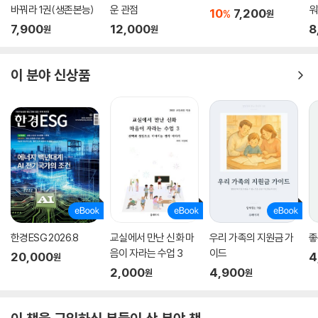
바꿔라 1권(생존본능)
운 관점
워
10
7,200
%
원
포트맥머리 화재는 과거 150년 동안 나란히 성장한 석유산업과 화재의 양
7,900
12,000
8
원
원
상을 단적으로 드러냈다. 수단과 방법을 가리지 않는 탄화수소 자원 개발,
그로 인해 열을 가두는 온실가스가 실시간으로 증가하고 날씨가 급변하는
현상 사이에서 발생한 맹렬한 시너지였다. (…) 전에 없던 새로운 종류의
이 분야 신상품
불이 세상에 등장한 순간이었다. _9쪽
우리가 어떻게 가느냐에 따라
인류의 도착지도 달라진다
이 책의 전반부에서 불과 인간의 관계, 그리고 불의 화신인 석유산업이 우
리 삶에 끼친 영향들을 살펴봤다면, 후반부에서는 현대 기후학이 어떻게
발전했으며, ‘생명이 살아가는 공간’인 대기가 인간에 의해 어떻게 영향을
받는지 여러 연구 사례들을 통해 살펴본다. 인류가 지구에 살아온 이래로
한경ESG 2026.8
교실에서 만난 신화 마
우리 가족의 지원금 가
좋
대기가 인간에 의해 변할 수 있다는 건 누구도 생각해본 적 없는 일이었다.
음이 자라는 수업 3
이드
20,000
4
하지만 불과 한 세기 전, 인류가 자동차에 진지하게 관심을 기울이면서 상
원
2,000
4,900
원
원
황은 완전히 달라졌다. 사실상 석유시대가 열린 이래 대기로 배출되는 물
질(이산화탄소 등)은 한 번도 줄어든 적이 없다. 더욱이 인간이 만들거나
방출한 물질은 모두 어디 가지 않고 대기 안에 고스란히 쌓이게 된다.