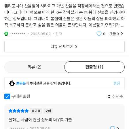
기후는 변하는데 인간이 변하지 않으면
캘리포니아 산불철이 사라지고 매년 산불을 걱정해야하는 것으로 변했습
세상은 더욱더 불타오르게 될 것이다
니다. 그다마 다행으로 아직 한국은 장마철과 눈 등 봄에 산불을 신경써야
하는 정도입니다. 그러나 이 봄철에 산불은 많은 이들의 삶을 파괴했고 아
2016년 5월의 어느 화창한 오후, 캐나다 앨버타주 포트맥머리 인근 임야
직 복구하지 못하고 삶을 잃은 이들이 존재합니다. 여름철 기후위기가 더
에서 작은 불길이 피어올랐다. 포트맥머리 사람들은 숲에서 화재가 일어났
위로 가장 체감되는 때 이책을 읽으면서 미래를 생각해봅시다.
a*******i
2025.05.02.
신고
0
댓글
0
음을 알 수 있는 연기기둥을 발견했지만, 해마다 이맘때쯤이면 반복되는
익숙한 풍경이라 크게 개의치 않고 모두들 자신의 일상을 이어갔다. 한편,
리뷰 전체보기
시 당국은 실시간으로 화재 면적이 엄청난 속도로 늘어나는 걸 확인했음에
도 주민들에게 대피 명령을 내리는 대신 상식적인 대처(“아이들을 데리고
공원에 가도 됩니다만, 현 상황이 심각하다는 사실을 염두에 두십시오”)만
리뷰
2
한줄평
1
을 강조했다. 위급 상황에서 리더의 통찰력과 상상력이 얼마나 중요한지를
깨닫게 해주는 순간이다.
클린봇
이 부적절한 글을 감지 중입니다.
설정
결과적으로 이 화재는 2016년 5월에 시작해 15개월이 지난 이듬해 8월이
구매한줄평
추천순
되어서야 완전히 진압되었다는 발표가 나왔다. 현대에 발생한 모든 화재를
통틀어 하루 동안 가장 많은 사람이 가장 단시간에 대피하는 사례가 되었
종이책
구매
으며, 기존에 우리가 알던 불의 발생, 이동 방식, 진행 양상과는 완전히 다
올해는 사람이 견딜 정도의 더위이기를
른 화재로 기록되었다. 너무나 아이러니한 것은, 한 세기에 걸쳐 사람들을
포트맥머리라는 지역으로 모여들게 만든 연소 에너지(석유)가 그 도시에
a*******i
2025.05.03.
0