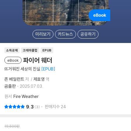
미리보기
카드뉴스
공유하기
소득공제
크레마클럽
EPUB
파이어 웨더
eBook
뜨거워진 세상의 진실
EPUB
존 베일런트
저
제효영
역
곰출판
2025.07.03.
원서
Fire Weather
9.3
판매지수
24
3
19,600
원