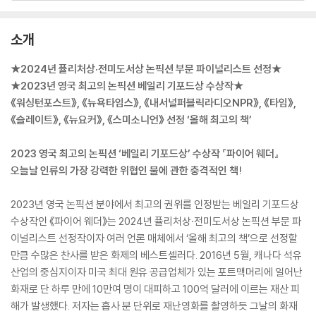
소개
★2024년 퓰리처상·전미도서상 논픽션 부문 파이널리스트 선정★
★2023년 영국 최고의 논픽션 베일리 기포드상 수상작★
《워싱턴포스트》, 《뉴욕타임스》, 《내서널퍼블릭라디오NPR》, 《타임》,
《슬레이트》, 《뉴요커》, 《스미소니언》 선정 ‘올해 최고의 책’
2023 영국 최고의 논픽션 ‘베일리 기포드상’ 수상작 『파이어 웨더』
오늘날 인류의 가장 강력한 위협인 불에 관한 충격적인 책!
2023년 영국 논픽션 분야에서 최고의 권위를 인정받는 베일리 기포드상
수상작인 《파이어 웨더》는 2024년 퓰리처상·전미도서상 논픽션 부문 파
이널리스트 선정작이자 여러 언론 매체에서 ‘올해 최고의 책’으로 선정할
만큼 수많은 찬사를 받은 화제의 베스트셀러다. 2016년 5월, 캐나다 석유
산업의 중심지이자 미국 최대 원유 공급업체가 있는 포트맥머리에 일어난
화재로 단 하루 만에 10만여 명이 대피하고 100억 달러에 이르는 재산 피
해가 발생했다. 저자는 흡사 분 단위로 재난영화를 촬영하듯 그날의 화재