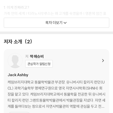
1. 이게 진짜라고?
가죽 안의 세계 | 티라노사우루스는 왜 고개를 숙였을까 | 영혼에 잠긴 표
본 | 지루한 실제
목차 더보기
2. 암컷 찾기
‘기타 등등’의 특성 | 사라진 노랫소리 | 커다란 아빠 | 자연 속 프라이드 축
제 | 공공장소와 성
저자 소개
2
3. 곤충한테 왜 그래
핀 꽂는 법 | 작은 것들을 위한 공간 | 곤충 아마겟돈
4. 있는데 없는 식물
저
잭 애슈비
절대 핥지 말 것 | 식물맹 현상
관심작가 알림신청
5. 평범한 동물들의 역사
액침표본 고양이 | 이름으로 불린다는 것 | 최후 개체의 표본
Jack Ashby
케임브리지대학교 동물학박물관 부관장. 유니버시티 칼리지 런던(U
2부 사라진 이야기
CL) 과학기술학부 명예연구원으로 영국 자연사사학회(SHNH) 회
장을 맡고 있다. 케임브리지대학교에서 동물학을 전공한 뒤 유니버시
6. 자연이 된 문화
티 칼리지 런던 그랜트동물학박물관에서 박물관장을 지냈다. 자연 세
영웅 컬렉션의 비밀 | ‘수집자: 기록에 없는 부족민’
계를 들여다보는 창으로서 자연사박물관의 역할에 관심을 두고 전시
7. 어디서 났느냐는 질문
프로그램을 기획했다. 시민 800명이 참여한 ‘큰돌고래 뼈 맞추기’가