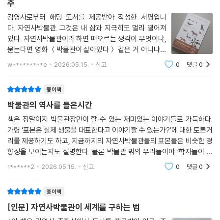
주
우 수컷을 향해 ‘조아리는’ 모습이 두드러지는데, 이는 가부장제의 분위기
가 반영된 것이다. 이 책의 1부는 우리가 자연사박물관에서 만나는 자연이
김영사로부터 해당 도서를 제공받아 작성한 서평입니
다. 자연사박물관. 그것은 내 삶과 지극히도 멀리 떨어져
고정불변이 아니며, 당대의 연구와 인식에 따라 수정되고 연출되어온 자연
있다. 자연사박물관이라 하면 떠오르는 생각이 무엇이냐,
임을 밝힌다.
묻는다면 영화 ＜박물관이 살아있다＞ 같은 거 아니냐고
되물을 것이다.(이 문장을 작성하면서 ＜박물관이 살아있
자연사박물관이라는 공간 자체의 역사도 인간의 역사와 뗄 수 없다. 2부에
w*********e
2026.05.15.
신고
0
댓글
0
다＞의 박물관이 진정 자연사박물관인지 영화 정보를 찾
따르면 자연사박물관이 소장한 수많은 표본에는 식민지 시대의 폭력과 약
아보고야 그렇다는 것을 알게 되었다. 이토록 무
탈, 그리고 토착민 수집가들의 지워진 노동이 스며 있다. 다윈보다 먼저 진
종이책
화론을 언급했던 천재 생물학자 앨프리드 러셀 윌리스는 어마어마한 표본
박물관의 역사를 들은시간
수집가로도 유명한데, 그의 성취에 알리와 바데룬이라는 두 현지인 수집가
책은 정말이지 박물관장만이 할 수 있는 재미있는 이야기들로 가득하다.
의 기여가 컸다는 사실은 최근에야 알려졌다. 상당수의 표본이 전쟁 중인
가령 ‘표본은 실제 생물을 대표한다고 이야기할 수 있는가?’에 대한 토론거
군대에서 수집되었다는 것도 공공연한 사실이다. 몇 군데 자연사박물관에
리를 제공하기도 하고, 지금까지의 자연사박물관들의 표본들은 비슷한 경
서 남아프리카 생물표본의 출처를 조사한 저자는, 다수의 출처가 2차 보어
향성을 보이는지도 설명한다. 물론 박물관 밖의 우리들이야 ‘학자들이 알
전쟁 당시 강제수용소의 위치와 겹친다는 사실을 밝혀낸다. 남아프리카 식
아서 잘 선별했겠거니’라고 생각하지만, 실상은 그렇지 않다는 점이 흥미
r******2
2026.05.15.
신고
0
댓글
0
민지 지배권을 둘러싼 전쟁으로 현지인들이 고통을 겪는 동안 군인들은 여
로웠다. 말 그
가 시간에 표본을 수집해 박물관에 보낸 것이다.
종이책
이 불편한 진실이 자연사박물관을 향한 신뢰를 훼손할 수도 있을까? 저자
[인문] 자연사박물관이 세계를 구하는 법
는 자연사박물관이 끝없이 움직이고 편집되는 ‘이야기’라면 ‘이야기꾼’의