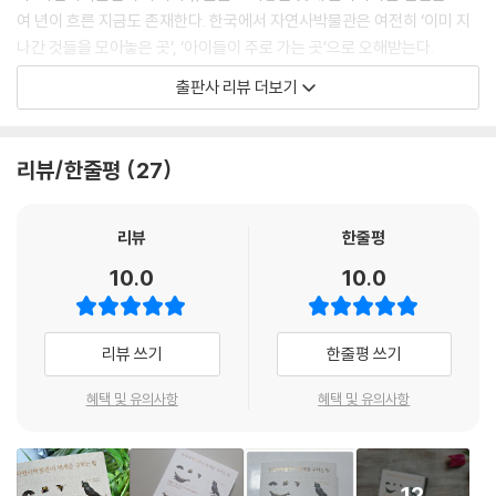
여 년이 흐른 지금도 존재한다. 한국에서 자연사박물관은 여전히 ‘이미 지
나간 것들을 모아놓은 곳’, ‘아이들이 주로 가는 곳’으로 오해받는다.
출판사 리뷰 더보기
영국의 동물학자이자 케임브리지 동물학박물관 부관장이기도 한 저자가
보여주는 자연사박물관의 분위기는 사뭇 다르다. 참고래나 대왕오징어처
럼 평생 한 번 볼까 말까 한 거대한 생물의 진짜 모습을 볼 수 있을 뿐 아니
리뷰/한줄평
27
라, 수천 년 전 멸종한 큰뿔사슴부터 ‘갓 멸종한’ 태즈메이니아늑대와 나그
네비둘기까지 경험할 수 있는 흥미진진한 공간으로 각광받는다. 이 경이로
운 장소는 어떻게 탄생하고 유지될까? 자연사박물관이 동식물 표본을 수
리뷰
한줄평
집·보존·전시하는 기상천외한 방법부터 기후위기와 팬데믹에 맞설 과학적
10.0
10.0
잠재력까지 한 권으로 읽는 자연사박물관의 모든 것, 『자연사박물관이 세
계를 구하는 법(원제: Nature’s Memory)』이 출간되었다.
리뷰 쓰기
한줄평 쓰기
저자 잭 애슈비는 시민 800명이 참여한 화제의 ‘큰돌고래 뼈 맞추기’ 행사,
몸집 큰 동물들에 주목하는 관행을 뒤집은 UCL의 명소 ‘작은 것들을 위한
혜택 및 유의사항
혜택 및 유의사항
공간’ 등을 기획한 베테랑 큐레이터다. 이 책에서 그는 유럽과 미국, 호주와
중동을 넘나들며 전 세계 유수의 자연사박물관들을 누빈다. 우리가 보는
표본은 10억 점가량의 소장품 중 극히 일부에 불과한데, 이 책은 화려한 전
12