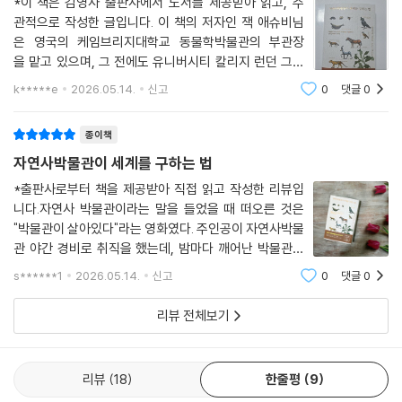
*이 책은 김영사 출판사에서 도서를 제공받아 읽고, 주
존재를 알고 있을 때 더욱 입체적으로 관람할 수 있다고 강조한다. 고정된
관적으로 작성한 글입니다. 이 책의 저자인 잭 애슈비님
정보를 전하는 중립적인 장소가 아니라 어떤 정보를 선택하고 기억할지에
은 영국의 케임브리지대학교 동물학박물관의 부관장
관한 힘겨루기의 장소임을 깨닫고 나면, 더 이상 자연사박물관을 이전과
을 맡고 있으며, 그 전에도 유니버시티 칼리지 런던 그랜
같은 눈으로 바라볼 수 없을 것이다.
트 동물학박물관에서 박물관장을 지냈다. 우리나라의 서
k*****e
2026.05.14.
신고
0
댓글
0
대문 자연사박물관장, 국립과천 과학관장에서 관장으
로 재직하였으며, 여러 책의 과학 관련 저서를 써낸 이정
전시실에 있는 공룡 골격이나 거대한 고래 표본 같은 ‘전면’의 기록이 아니
종이책
모
라 관람객이 들어갈 수 없는 수장고와 기록실 곳곳에 쌓인 ‘뒷면’의 기록을
자연사박물관이 세계를 구하는 법
들춘다. - 이정모 관장
*출판사로부터 책을 제공받아 직접 읽고 작성한 리뷰입
니다.자연사 박물관이라는 말을 들었을 때 떠오른 것은
사라진 생명들이 모여 미래를 만든다!
"박물관이 살아있다"라는 영화였다. 주인공이 자연사박물
생물다양성의 보고이자 신약 개발의 기반
관 야간 경비로 취직을 했는데, 밤마다 깨어난 박물관의
21세기 노아의 방주가 세상을 구하는 법
여러 동물들과 인물들이 벌이는 이야기는 참 흥미로웠다.
s******1
2026.05.14.
신고
0
댓글
0
박물관을 지키기 위해 고군분투하는 주인공과 도시의 이
자연사박물관은 무엇보다 미래를 바꾼다. 3부에 따르면 전 세계 자연사박
곳저곳을 누비며 남긴 발자국들이 자연사박물관
리뷰 전체보기
물관들이 보유한 수십억 점의 표본들은 이상기후, 생물다양성 붕괴, 질병
의 장기적 증거인 동시에 그 자체로 비교연구의 기준이다. 나아가 유전자,
형태, 분포기록을 간직한 표본들은 우리가 맞닥뜨린 난제들에 실마리를 제
리뷰
18
한줄평
9
공한다. 코로나 팬데믹 당시 바이러스의 염기서열이 박쥐 유전체 일부와