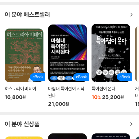
이 분야 베스트셀러
히스토리아 비테이
마침내 특이점이 시작
특이점이 온다
거
된다
0
16,800
10
25,200
%
원
원
21,000
1
원
이 분야 신상품