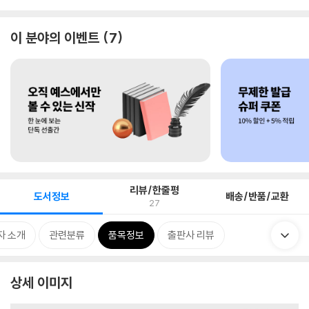
이 분야의 이벤트
7
리뷰/한줄평
도서정보
배송/반품/교환
27
자 소개
관련분류
품목정보
출판사 리뷰
상세 이미지