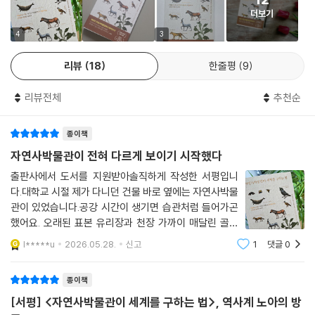
시실 뒤 방대한 수장고의 세계도 보여준다. 먼지 쌓인 수집품이 표본으로
더보기
‘발견’되는 기준, 사람들에게 자연의 감각과 지식을 생생히 전달하는 전시
현장의 노하우, 그 뒤에 가려진 논쟁적 역사 같은 흥미진진한 뒷이야기가
4
3
‘자연사박물관은 아이들이 가는 곳’이라는 오랜 편견을 지운다.
리뷰
18
한줄평
9
넘치는 열정과 ‘덕력’의 과학교사가 현장학습을 이끌 듯이, 세계 유수의 자
리뷰전체
추천순
연사박물관을 드나들 ‘슈퍼패스’를 선사한다. - 〈더타임스〉
종이책
인간도 표본이 될 수 있을까?
암컷 새들은 왜 고개를 숙이고 있을까?
자연사박물관이 전혀 다르게 보이기 시작했다
‘객관적 자연’에 숨겨진 기억과 망각의 역사
출판사에서 도서를 지원받아솔직하게 작성한 서평입니
다.대학교 시절 제가 다니던 건물 바로 옆에는 자연사박물
표본은 실제 자연에서 왔지만 시기마다 무엇을 선택하고 어떻게 보존·연출
관이 있었습니다.공강 시간이 생기면 습관처럼 들어가곤
할지에 따라 끊임없이 재구성된다. 티라노사우루스 골격표본의 경우, 191
했어요. 오래된 표본 유리장과 천장 가까이 매달린 골격
5년 처음 전시될 때는 꼬리를 바닥에 늘어뜨린 채 일어선 자세로 연출되었
표본, 조용히 멈춰 선 새와 동물들까지. 묘하게 차분한 공
l*****u
2026.05.28.
신고
1
댓글
0
기가 좋아 자주 머물렀습니다.미술을 전공했지만 제게 자
다가 1980년대에 새로운 연구 결과가 발표되면서 등뼈가 지금처럼 수평
연사박물관은 늘 하나의 전시장처럼 느껴졌습
에 가까운 모습으로 수정되었다. 이 책에 따르면 크고 눈에 띄는 동물을 중
종이책
시하는 인간의 시선이 전시에 반영되면서 곤충과 식물은 실제 종의 수나
[서평] <자연사박물관이 세계를 구하는 법>, 역사계 노아의 방
생물량에 비해 덜 보이게끔 연출된다. 과거에 박제된 암컷 새 표본들의 경