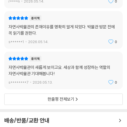
r****n
2026.05.14.
0
연사박물관이 세상을 구할 수 있다는 선언은 과장이 아니라 엄연한 사실이
다. 이 책은 우리가 박물관 유리창 너머 아직 찾지 못한 해답을 향해 한 걸
음씩 나아가도록 도울 것이다.
종이책
자연사박물관의 존재이유를 명확히 알게 되었다. 박물관 방문 전에
대멸종의 시대를 살아가는 지금, 변화를 이끄는 강력한 촉매이자 정직한
꼭 읽기를 권한다.
서사가 펼쳐지는 공간인 자연사박물관을 더 깊이 즐기는 데 필요한 이야
s******1
2026.05.14.
0
기. - 〈네이처〉
종이책
자연사박물관이 새롭게 보이고요. 세상과 함께 성장하는 역할의
자연사박물관 기대해봅니다!
s********7
2026.05.13.
0
한줄평 전체보기
배송/반품/교환 안내