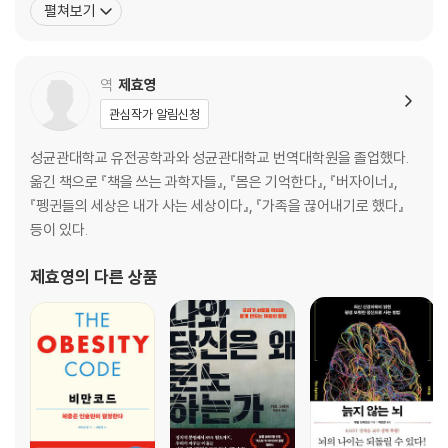
펼쳐보기
군대의 수집가들 | 태즈메이니아의 비극 | 공룡 외교 | 중립의 의미
화제를 일으켰고, 몸집 큰 동물들에 주목하는 전시 관행을 뒤집어 새
8. 뒤엉킨 이곳에서
우 등 작은 동물에 초점을 맞춘 ‘작은 것들을 위한 공간’은 지금도 유
인간 표본 | 재회를 위한 이별 | 미래의 박물관 | 콧수염물총새의 죽음 | 표
니버시티 칼리지 런던의 최고 명소로 꼽힌다. 동물학자로
역
제효영
본이라는 기적
관심작가 알림신청
3부 세상은 박물관에서 태어난다
성균관대학교 유전공학과와 성균관대학교 번역대학원을 졸업했다.
9. 아무도 모르는 생물은 이미 그곳에 있다
옮긴 책으로 『책을 쓰는 과학자들』, 『몸은 기억한다』, 『버자이너』,
아홉 번째 천산갑을 찾아서
『펭귄들의 세상은 내가 사는 세상이다』, 『가족을 끊어내기로 했다』
10. 영원한 소장, 영원한 발견
등이 있다.
멸종을 되돌리기 | 수집할 때는 모르는 것 | “컴퓨터는 쓸모없어요. 답만 줄
제효영
의 다른 상품
뿐이니까요”
에필로그: 나가시는 길은 이쪽입니다