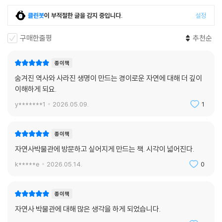
비슷하다는 사실이 밝혀지자, 유럽 9개의 자연사박물관이 소장한 박쥐 표
본 중 2만 점이 백신개발을 위해 분석되었다. 기후변화 예측모형을 설계하
클린봇
이 부적절한 글을 감지 중입니다.
설정
는 데 필요한 과거의 기후 데이터 또한 박물관의 표본들로부터 추출된다.
답을 찾는 AI의 속도가 아무리 빨라진다 한들 데이터베이스로서 표본이 충
구매한줄평
추천순
분하지 않다면 다양한 난제들을 해결할 길도 요원해질 것이다.
종이책
그렇다면 표본을 통해 멸종도 돌이킬 수 있을까? 자연사박물관은 수많은
숨겨진 역사와 사라진 생명이 만드는 경이로운 자연에 대해 더 깊이
멸종생물의 유전자를 보존하고 있기에 최근 떠오른 유전자 편집 기술을 바
이해하게 되요.
탕으로 복원 가능성이 거론된다. 그러나 현실적으로 수많은 변수와 윤리적
y*******1
2026.05.09.
1
문제가 있다. 예컨대 매머드를 복원하는 데는 가까운 종인 코끼리의 유전
자를 편집해야 하는데, 아무리 가깝다 해도 40만 곳 이상이 다르다. 게다
가 또 다른 멸종위기종인 아시아코끼리의 자궁을 매머드의 새끼를 만드는
종이책
데 ‘사용’해야 한다. 저자는 그런 에너지와 고민을 아직 우리 곁에 있는 생
자연사박물관에 방문하고 싶어지게 만드는 책. 시각이 넓어진다.
물을 보호하는 데 쓰자고 말한다.
k*****e
2026.05.14.
0
환경 파괴와 생물다양성 상실이 가속화하는 지금, 과거의 누적된 표본이
없으면 현재의 변화를 측정할 수 없을뿐더러 미래를 예측하고 대비할 수도
종이책
없다. 자연사박물관은 우리가 무엇을 잃어가고 있는지 낱낱이 기록하는 동
자연사 박물관에 대해 많은 생각을 하게 되었습니다.
시에 우리가 무엇을 지킬 수 있는지 보여주는 최전선의 장소다. 그러니 자