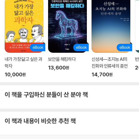
내가 가장 닮고 싶은 과
보안을 해킹하다
신성세―초지능 AI의
반
학자
진화와 인류세의 종언
13,600
2
원
10,000
14,700
원
원
이 책을 구입하신 분들이 산 분야 책
이 책과 내용이 비슷한 추천 책