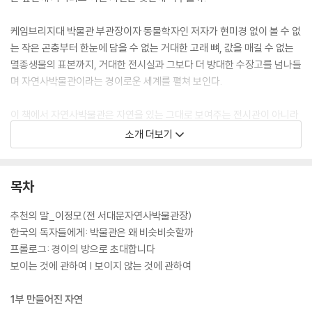
케임브리지대 박물관 부관장이자 동물학자인 저자가 현미경 없이 볼 수 없
는 작은 곤충부터 한눈에 담을 수 없는 거대한 고래 뼈, 값을 매길 수 없는
멸종생물의 표본까지, 거대한 전시실과 그보다 더 방대한 수장고를 넘나들
며 자연사박물관이라는 경이로운 세계를 펼쳐 보인다.
이 책에서 자연사박물관은 자연을 있는 그대로 보여주는 전시관이 아니라
선별하고 다듬어 보여주는 컬렉션이다. 고대부터 현대까지 누적된 표본 뒤
소개 더보기
에는 그것을 수집하고 기록한 인간의 선택이 함께 쌓여 있으며, 이러한 선
택들이 모인 박물관은 지구의 미래를 구하는 과학의 최전선이 되었다. 21
세기 노아의 방주는 대멸종의 시대를 헤쳐 나갈 수 있을까. 그곳에서 무엇
목차
을 배우게 될지는 직접 보기 전까지 결코 알 수 없다.
추천의 말_이정모(전 서대문자연사박물관장)
한국의 독자들에게: 박물관은 왜 비슷비슷할까
프롤로그: 경이의 방으로 초대합니다
보이는 것에 관하여 | 보이지 않는 것에 관하여
1부 만들어진 자연