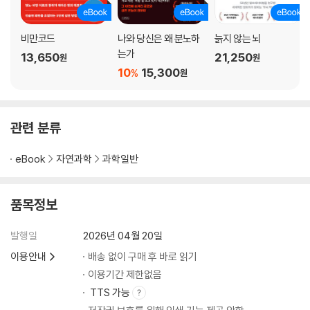
비만코드
나와 당신은 왜 분노하
늙지 않는 뇌
는가
13,650
21,250
원
원
10
15,300
%
원
관련 분류
eBook
자연과학
과학일반
품목정보
발행일
2026년 04월 20일
이용안내
배송 없이 구매 후 바로 읽기
이용기간 제한없음
TTS 가능