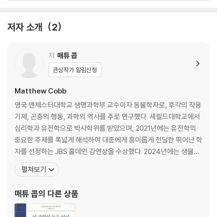
10장. 치료
11장. 편집
저자 소개
2
12장. #크리스퍼 베이비
13장. 후폭풍
14장. 생태 학살
저
매튜 콥
15장. 무기
관심작가 알림신청
16장. 신들
17장. 관점
Matthew Cobb
영국 맨체스터대학교 생명과학부 교수이자 동물학자로, 후각의 작용
감사의 말
기제, 곤충의 행동, 과학의 역사를 주로 연구했다. 셰필드대학교에서
용어 풀이
심리학과 유전학으로 박사학위를 받았으며, 2021년에는 유전학의
찾아보기
중요한 주제를 폭넓게 해석하여 대중에게 흥미롭게 전달한 뛰어난 학
미주
자를 선정하는 JBS 홀데인 강연상을 수상했다. 2024년에는 생물학
의 역사를 기록한 공로를 인정받아 과학의 역사와 철학 및 과학의 사
펼쳐보기
회적 역할과 관련된 연구에서 탁월한 업적을 이룬 학자에게 수여하는
영국 왕립학회 윌킨스-버널-메더워 메달 · 강연상을 수상했다. 또한
매튜 콥
의 다른 상품
『뇌 과학의 모든 역사』, 『생명의 위대한 비밀』,