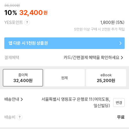
36,000
원
10
32,400
YES포인트
1,800원 (5%)
5만원 이상 구매 시 2천원 추가 적립
앱 다운 시 1천원 상품권
결제혜택
카드/간편결제 혜택을 확인하세요
종이책
eBook
원제
32,400
원
25,200
원
배송안내
서울특별시 영등포구 은행로 11(여의도동,
변경
일신빌딩)
배송비
무료