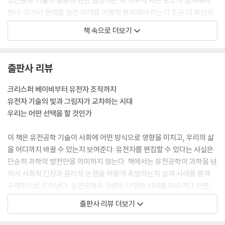
유전공학 기술의 활용에 관한 결정에는 이 지구에 사는 모두가 참여해야
한다. 과거와 현재를 알면 미래를 어떻게 통제해야 하는지 조금 더 확신하
게 되거나, 적어도 향후 발생할지 모르는 피해를 제한할 수 있을 것이다. 이
책 속으로 더보기
제 여러분도 알게 되겠지만 과학자들 손에만 맡겨 두기에는 너무나 중요한
문제다.
--- p.29 「머리말」
출판사 리뷰
이미 발견한 것을 몰랐던 일로 되돌릴 수는 없다. 마찬가지로 우리가 이미
크리스퍼 베이비부터 유전자 조작까지
만들어 낸 것의 영향도 피할 수 없다. 우리가 지금 맞닥뜨린 잠재적인 위협
유전자 기술의 빛과 그림자가 교차하는 시대
은 직면하는 수밖에 없고, 맞서려면 그게 무슨 위협인지부터 알아야 한다.
우리는 어떤 선택을 할 것인가
--- p.30 「머리말」
이 책은 유전공학 기술이 사회에 어떤 방식으로 영향을 미치고, 우리의 삶
2020년대 초의 세상은 많이 달라졌다. 수많은 DNA 특허에 무효 판결이
을 어디까지 바꿀 수 있는지 보여준다. 유전자를 편집할 수 있다는 사실은
내려지고, 서로 상충하는 두 가지 새로운 요소가 과학과 의학의 구조를 바
단순히 과학의 발전만을 의미하지 않는다. 책에서는 유전공학이 과학을 넘
꾸고 있다. 즉 한쪽에서는 ‘열린 과학’을 만들기 위한 움직임, 그리고 출판
어서 사회적 긴장과 윤리적 논쟁을 어떻게 촉발하는지 실제 사례를 통해
전 논문들이 코로나19의 과학적인 조사를 위해 주요 자료로 쓰인 사례에
구체적으로 드러낸다. 유전공학과 관련된 다양한 사례를 따라가다 보면,
서 확인된 것처럼 데이터 공유에 대비해야 한다는 의견이 늘고 있고, 다른
기술이 더 이상 과학의 울타리 안에만 머무를 수 없다는 사실을 실감하게
출판사 리뷰 더보기
한쪽에서는 사생활과 개개인의 권리에 대한 인식이 점차 높아지고 있다.
된다.
--- p.241 「7장, 생명공학계의 재벌들」