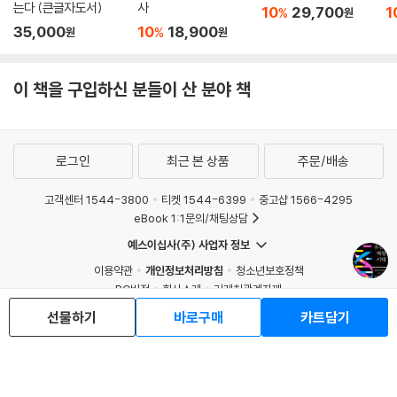
는다 (큰글자도서)
사
10
29,700
1
%
원
35,000
10
18,900
%
원
원
이 책을 구입하신 분들이 산 분야 책
로그인
최근 본 상품
주문/배송
고객센터 1544-3800
티켓 1544-6399
중고샵 1566-4295
eBook 1:1문의/채팅상담
예스이십사(주) 사업자 정보
이용약관
개인정보처리방침
청소년보호정책
PC버전
회사소개
거래처관계자께
도서홍보
광고
선물하기
바로구매
카트담기
Copyright © YES24 Corp. All Rights Reserved.
MATOM1