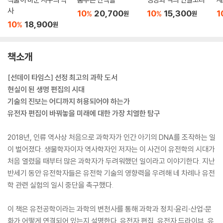
사
10
20,700
10
15,300
1
%
%
원
원
10
18,900
%
원
책소개
[선데이 타임스] 선정 최고의 과학 도서
현실이 된 생명 편집의 시대
기술의 진보는 어디까지 허용되어야 하는가
유전자 편집이 바꿔놓을 미래에 대한 가장 치열한 탐구
2018년, 인류 역사상 처음으로 과학자가 인간 아기의 DNA를 조작하는 일
이 벌어졌다. 생물학자이자 역사학자인 저자는 이 사건이 유전학의 시대가
처음 열렸을 때부터 많은 과학자가 두려워했던 일이라고 이야기한다. 지난
반세기 동안 유전학자들은 유전학 기술의 영향력을 우려해 네 차례나 유전
학 관련 실험의 일시 중단을 촉구했다.
이 책은 유전공학이라는 과학의 변천사를 통해 과학과 정치·윤리·산업·문
화가 어떻게 연결되어 있는지 설명한다. 유전자 편집, 유전자 드라이브, 유