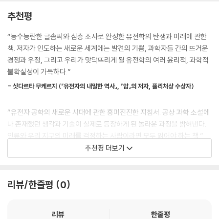
이 책의 가장 큰 장점은 과학, 정치, 윤리, 산업 등 서로 다른 분야를 유기적
추천평
지금 우리는 인류 역사의 새로운 시대가 시작되는 출발점에 서 있는지도
으로 연결한다는 점이다. 과학 기술은 항상 사회적 맥락과 긴밀하게 연결
모릅니다. 오늘날, 우리는 인간의 유전성을 바꾸게 될 가능성에 가까워졌
되고, 그 이면에는 여러 이해관계가 얽혀 있다. 저자는 유전자 기술을 둘러
“능수능란한 글솜씨와 심층 조사로 완성한 유전학의 탄생과 미래에 관한
음을 느낍니다. 그리고 지금, 그 변화에서 제기된 의문과 마주해야 합니다.
싼 의사결정을 소수 전문가의 판단에만 맡겨서는 안 된다고 말한다. 유전
책. 저자가 인도하는 새로운 세계에는 발견의 기쁨, 과학자들 간의 뜨거운
그런 일이 가능하다면, 우리 사회는 이 능력을 어떻게 활용하기를 원할까
자 기술은 사회 전체가 참여해 판단하고 논의해야 할 공공의 과제다.
경쟁과 우정, 그리고 우리가 맞닥뜨리게 될 유전학의 여러 윤리적, 과학적
요?
불확실성이 가득하다.”
--- p.397 「12장, #크리스퍼 베이비」
이 책은 유전자 편집 기술의 역사부터 크리스퍼 기술의 원리, 인간 배아 편
- 싯다르타 무케르지 (『유전자의 내밀한 역사』, 『암』의 저자, 퓰리처상 수상자)
집, 생물학 무기, 유전자 조작 식품에 이르기까지 유전공학의 핵심 주제를
멸종 동물 복원이 윤리적으로 이루어지려면 전문가들, 사회 운동가들과 함
폭넓게 다룬다. 유전공학에 익숙하지 않은 독자도 내용을 이해하는 데 어
께 시민들도 충분한 정보를 바탕으로 목소리를 낼 수 있어야 한다. 모든 과
“유전자 공학의 새로운 시대에 관한 흥미진진한 지침서. 공상 과학 소설에
려움이 없도록 구성되어 있으며, 각 사례는 유전자 기술의 한계와 잠재적
정에는 5년 이상이 걸릴 텐데, 민간 기업이 공익과 관련된 일을 할 때는 자
나 존재했던 생각과 기술이 실제로 등장하게 된 놀라운 과정을 밝혀낸다.
위험을 함께 보여주고 있어 균형 잡힌 시각을 제공한다. 특히 유전자 기술
신들이 서비스를 제공하고자 하는 사람들의 견해를 외면해선 안 된다. 사
인류와 우리 지구의 미래를 걱정하는 사람이라면 모두 읽어야 하는 책.”
이 법과 제도, 사회 규범에 어떤 영향을 미치는지까지 폭넓게 보여준다.
람들이 자신이 바라는 방향으로 미래를 결정할 수 있게 해야 한다.
추천평 더보기
- 케빈 데이비스 (『유전자 임팩트』 저자)
--- p.541 「16장, 신들?」
이 책은 단순히 지식을 전달하는 교양서가 아니다. 과학 기술이 사회에서
어떤 방식으로 작동하는지, 누구의 손에 어떻게 활용되는지 비판적으로 바
“우리 삶과 문화 속으로 들어온 유전공학에 관한 최고의 설명. 사람들에게
유전자 조작 연구에 매진해 온 연구자들은 더더욱 그렇다. 관련 과학자들
리뷰/한줄평
0
라보게 한다. 유전공학이 과학자들만만의 문제가 아니라 사회적 결정과 가
불안과 흥분을 불러일으키는 모든 내용을 다룬다. 이 책을 읽고 나면 답을
모두 의도는 훌륭하고 스트레인지러브 박사나 빅터 프랑켄슈타인 같은 사
치 판단이 필요한 분야임을 설득력 있게 보여준다. 과학을 둘러싼 질문과
찾았다는 느낌을 받게 될 것이다.”
람들은 없지만, 자신이 하는 일이 사회적으로 어떤 영향을 줄 수 있는지 더
윤리적 고민을 함께 제시하는 이 책은 기술의 사회적 책임을 묻는 데 중요
리뷰
한줄평
- 애덤 로버츠 (『세상의 종말(It’s the End of the World)』 저자)
깊이 주의를 기울여야 한다.