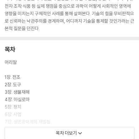
전자 조작 식품 등 실제 쟁점을 중심으로 과학이 어떻게 사회적인 영역에
영향을 미치는지 구체적인 사례를 통해 살펴본다. 기술의 힘을 무비판적으
로 신뢰하는 낙관주의를 경계하며, 어디까지 기술을 통제할 것인가라는 근
본적 질문을 던진다.
목차
머리말
1장. 전조
2장. 도구
3장. 생물재해
4장. 아실로마
5장. 정치
6장. 사업
7장. 생명공학계의 재벌들
8장. 유전자 변형 식품
목차 더보기
9장. 의혹