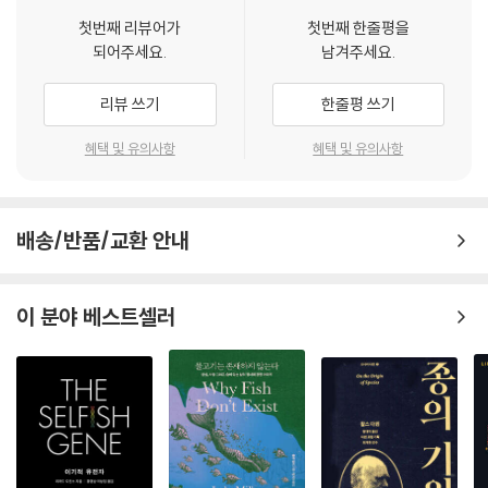
한 역할을 한다.
--- p.576 「17장, 관점」
첫번째 리뷰어가
첫번째 한줄평을
“빈틈없고, 차분하고, 명쾌한 평가가 돋보이는 책. 유전자를 다루는 생명
되어주세요.
남겨주세요.
또한 생명과학, 과학사, 과학기술학 등 다양한 관점을 유기적으로 결합하
공학 기술이 어떻게 등장했는지 가장 확실하게 설명한 자료가 될 것이다.”
여 분야 간의 경계를 넘나들며 통합적인 시각을 제시한다. 과학자, 정책 입
리뷰 쓰기
한줄평 쓰기
안자, 의료인뿐만 아니라 과학 기술에 관심 있는 모든 사람에게 유익한 내
- 필립 볼 (물리학자, 『마음의 과학』 『자연의 패턴』 저자)
용을 담고 있다. 유전공학 기술이 사회적 공론의 중심으로 떠오른 지금, 이
혜택 및 유의사항
혜택 및 유의사항
책은 책임감 있는 판단을 위한 필수 지식과 균형 잡힌 시각을 지닐 수 있도
록 돕는다. 생명과 기술이 만나는 지점에서 더 나은 미래를 고민하는 사람
이라면 반드시 읽어 보길 권한다.
배송/반품/교환 안내
“깊이 있고 생생하며 생각을 일깨우는 유전공학의 역사.”
이 분야 베스트셀러
― 〈월스트리트 저널〉
“심각한 문제들이 빈번히 등장했던 유전자 연구의 역사를 심층 조사한
책… 도덕적으로 복잡한 이 분야에서 품위와 명예를 찾으려는 노력이 엿보
인다.”
― 〈뉴욕타임스〉