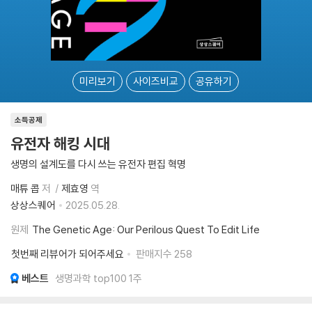
미리보기
사이즈비교
공유하기
소득공제
유전자 해킹 시대
생명의 설계도를 다시 쓰는 유전자 편집 혁명
매튜 콥
저
제효영
역
상상스퀘어
2025.05.28.
원제
The Genetic Age: Our Perilous Quest To Edit Life
첫번째 리뷰어가 되어주세요
판매지수
258
베스트
생명과학 top100 1주