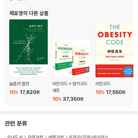
제효영
의 다른 상품
슬픔의 발견
비만코드 + 헝거코드
비만코드
세트
10
17,820
10
17,550
%
%
원
원
10
37,350
%
원
관련 분류
국내도서
자연과학
생명과학
유전자/진화/바이러스