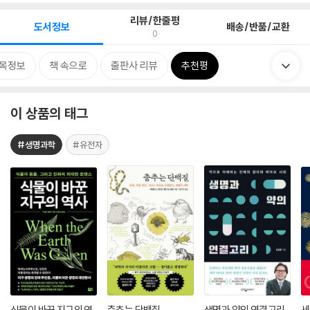
리뷰/한줄평
도서정보
배송/반품/교환
0
목정보
책 속으로
출판사 리뷰
추천평
이 상품의 태그
#생명과학
#유전자
식물이 바꾼 지구의 역
춤추는 단백질
생명과 약의 연결고리
세