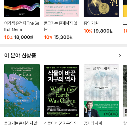
“유전공학 혁명의 우여곡절을 따라가는 멋진 여정.”
― 〈사이언스〉
“읽다 보면 가끔 소름이 끼치는 매혹적인 책. 굉장히 잘 읽힌다.”
이기적 유전자 The Se
물고기는 존재하지 않
종의 기원
노
lfish Gene
는다
― 〈더 타임스〉
10
19,800
1
%
원
10
18,000
10
15,300
%
%
원
원
이 분야 신상품
물고기는 존재하지 않
식물이 바꾼 지구의 역
공기의 세계
탈