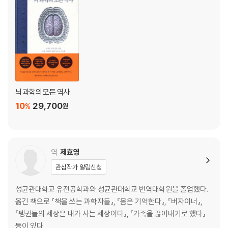
뇌 과학의 모든 역사
10
29,700
%
원
역
제효영
관심작가 알림신청
성균관대학교 유전공학과와 성균관대학교 번역대학원을 졸업했다.
옮긴 책으로 『책을 쓰는 과학자들』, 『몸은 기억한다』, 『버자이너』,
『펭귄들의 세상은 내가 사는 세상이다』, 『가족을 끊어내기로 했다』
등이 있다.