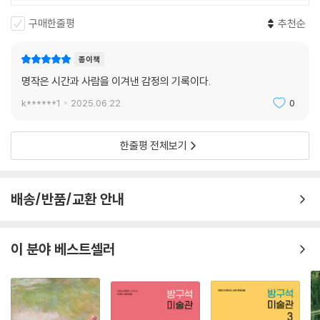
있다. 석굴암 본존불의 완벽한 얼굴만큼이나 우리의 눈길을 끄는 것은 완
성하지 못한 뒷모습이다. 시스티나 성당 벽화에 그려진 어색한 손동작과
구매한줄평
추천순
여러 번 덧칠해 얼룩덜룩해진 자국들은 이 그림을 그린 화가가 번민하고
실수하는 인간이었음을 보여준다. 명작은 초월적인 위대함 속에 인간다움
종이책
을 품고 있다. 명작은 불안정하기에 위대하다. 이 책은 명작에 깃든 빛과 어
명작은 시간과 사람을 이겨낸 감정의 기록이다.
둠을 조명하며 “과연 미술이란 무엇인가”라는 본질적인 질문을 우리에게
k******1
2025.06.22.
0
되돌려준다.
한줄평 전체보기
배송/반품/교환 안내
이 분야 베스트셀러