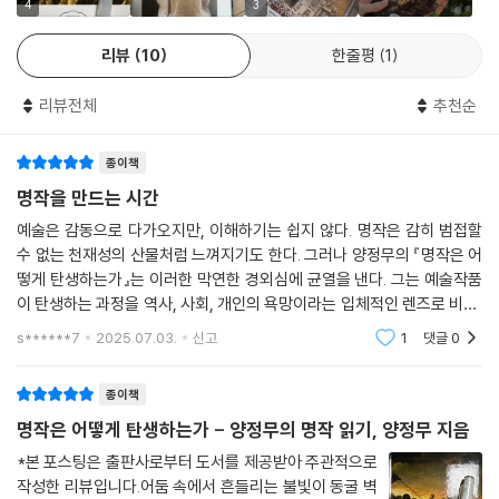
지 않다고 말한다. 아름다움이 미술의 본질은 아니라는 것이다. 아름다움
4
3
있는지 고민해볼 수 있다. 그것이 가능하다면 다다익선은 명작이 되는 것
과 별개로 인간의 깊은 감정을 일깨우는 작품이야말로 미술이며, 그것이
이다.
리뷰
10
한줄평
1
명작의 조건이라고 말한다.
--- 「6장 ‘한국의 명작을 찾아서」 중에서
리뷰전체
추천순
저자는 그중에서도 신비로움과 경외감을 미술의 핵심적인 감정으로 꼽는
다. 한마디로 미(美)란 아름다움을 초과한 감정이자 정신적으로 고양된 상
종이책
태, 즉 높은 차원의 정화된 마음 상태일 수 있다고 주장한다. 주술적 제의를
위해 구석기인들이 그린 동굴 벽화는 아름답기 때문이 아니라, 인간 안에
명작을 만드는 시간
내재한 초월적인 감정을 불러일으키기에 미술로 정의할 수 있다. 그런 의
예술은 감동으로 다가오지만, 이해하기는 쉽지 않다. 명작은 감히 범접할
미에서 명작은 필연적으로 시공간을 초월한 세계로 우리를 데려다준다. 미
수 없는 천재성의 산물처럼 느껴지기도 한다. 그러나 양정무의 『명작은 어
술은 이 같은 목적을 이루기 위해 가능한 구체적이고 생생한 물질로 우리
떻게 탄생하는가』는 이러한 막연한 경외심에 균열을 낸다. 그는 예술작품
앞에 드러날 필요가 있다. 저자는 미술이란 단순히 머릿속에 떠오른 이미
이 탄생하는 과정을 역사, 사회, 개인의 욕망이라는 입체적인 렌즈로 비춰,
지가 아니라 이미지와 물질로 구성된다고 말한다. 석굴암이 명작인 이유는
‘이해 가능한 명작’으로 우리 앞에 놓는다. 이 책은 단순한 미술 해설서가
s******7
2025.07.03.
신고
1
댓글
0
아니다.
부처에 대한 경외심을 물질로 탈바꿈시켜 그것이 우리의 감정을 뒤흔든다
는 데 있다. 1만 5천 년 전 동굴 벽화와 20세기 백남준의 작품이 명작으로
종이책
서 공통점을 지닌다면, 둘 모두 물질로 현현해 이 같은 감정을 전해주기 때
명작은 어떻게 탄생하는가 - 양정무의 명작 읽기, 양정무 지음
문이다.
*본 포스팅은 출판사로부터 도서를 제공받아 주관적으로
작성한 리뷰입니다.어둠 속에서 흔들리는 불빛이 동굴 벽
석굴암과 판테온, 불안정하기에 위대하다