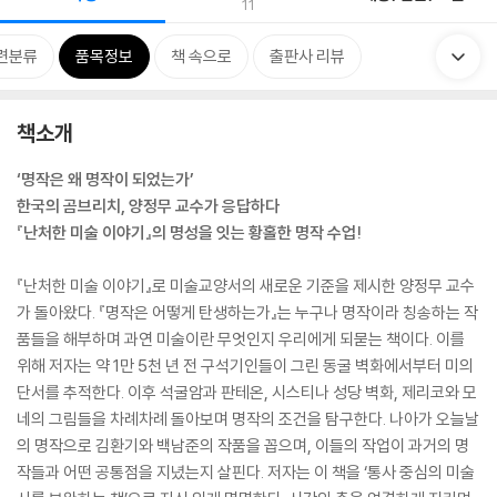
11
련분류
품목정보
책 속으로
출판사 리뷰
책소개
‘명작은 왜 명작이 되었는가’
한국의 곰브리치, 양정무 교수가 응답하다
『난처한 미술 이야기』의 명성을 잇는 황홀한 명작 수업!
『난처한 미술 이야기』로 미술교양서의 새로운 기준을 제시한 양정무 교수
가 돌아왔다. 『명작은 어떻게 탄생하는가』는 누구나 명작이라 칭송하는 작
품들을 해부하며 과연 미술이란 무엇인지 우리에게 되묻는 책이다. 이를
위해 저자는 약 1만 5천 년 전 구석기인들이 그린 동굴 벽화에서부터 미의
단서를 추적한다. 이후 석굴암과 판테온, 시스티나 성당 벽화, 제리코와 모
네의 그림들을 차례차례 돌아보며 명작의 조건을 탐구한다. 나아가 오늘날
의 명작으로 김환기와 백남준의 작품을 꼽으며, 이들의 작업이 과거의 명
작들과 어떤 공통점을 지녔는지 살핀다. 저자는 이 책을 ‘통사 중심의 미술