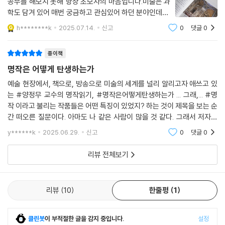
공부를 해보지 못해 항상 초보자의 마음입니다.미술은 과
이라며 비난받았다. 급기야 나신으로 묘사된 예수와 성인들이 옷을 입은
학도 담겨 있어 매번 궁금하고 관심있어 하던 분야인데요.
모습으로 보수되면서 미켈란젤로가 그린 원작은 훼손당한다. 이처럼 명작
미술이 단순히 머릿속에 떠오른 이미지가 아니라 이미지
h********k
2025.07.14.
신고
0
댓글
0
와 물질이라고 양작가님이 말하신 부분이 인상깊습니
은 논쟁적이기에 시대의 오해와 불신을 사기도 한다. 그러나 결국 시간 속
다. 또, 석굴암이 도서에 명작으로 실린 부분
에서 스러지지 않는 운명을 스스로 쟁취해낸다.
종이책
명작은 어떻게 탄생하는가
명작은 완벽하다?
명작에 깃든 빛과 어둠
예술 현장에서, 책으로, 방송으로 미술의 세계를 널리 알리고자 애쓰고 있
는 #양정무 교수의 명작읽기, #명작은어떻게탄생하는가 ... 그래,... #명
작 이라고 불리는 작품들은 어떤 특징이 있었지? 하는 것이 제목을 보는 순
명작이 오랜 시간을 버텨낸 데는 이유가 있다. 기술, 표현력, 주제, 창의성
간 떠오른 질문이다. 아마도 나 같은 사람이 많을 것 같다. 그래서 저자도
모든 면에서 명작은 다른 작품을 압도한다. 다시 말해 명작에는 다른 작품
미술이란 무엇인가로 먼저 운을 띄우고 있었다. 원시시대의 동굴벽화부터
이 범접할 수 없는 차이가 있다. 일례로 우리는 시스티나 성당을 가득 채운
y******k
2025.06.29.
신고
0
댓글
0
시작된 인류의
어마어마한 규모의 웅장한 그림들을 보며 절로 탄성을 내지른다. 시력을
리뷰 전체보기
잃어가는 상황에서도 불굴의 의지로 완성한 모네의 수련 연작은 차원이 다
른 예술성을 보여준다. 우리는 명작을 통해 인간의 한계를 극복한 예술가
의 위대한 투쟁과 천재성을 목격할 수 있다. 제리코가 그렇고, 미켈란젤로
리뷰
10
한줄평
1
가 그렇고, 모네의 작품이 그렇다. 그들의 작품은 시간 속에서도 쉬이 바래
지 않는다. 하지만 이 말이 ‘명작은 완벽하다’는 의미는 아니다. 명작이 주
는 진정한 감동은 명작의 찬란함 속에 녹아 있는 망설임과 고통의 흔적에
클린봇
이 부적절한 글을 감지 중입니다.
설정