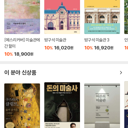
[예스리커버] 미술관에
방구석 미술관
방구석 미술관 3
인
간 할미
10
16,020
10
16,920
1
%
%
원
원
10
18,900
%
원
이 분야 신상품