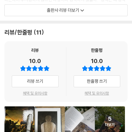
다. 허술하다는 생각이 들 수도 있지만 오히려 미켈란젤로의 노고 어린 작
이 되었는가?” 이 질문에 답하기 위해 미술사학자 양정무가 나섰다. 『명작
출판사 리뷰 더보기
업과 그 과정에서 그가 느꼈을 인간적 번민을 생생히 전해주는 것 같다.
은 어떻게 탄생하는가』는 『난처한 미술 이야기』로 40만 독자의 사랑을 받
--- 「3장 ‘상처 입은 명작」 중에서
은 양정무 교수가 새로 펴내는 야심작이다. 이 책은 서양 미술사 전체를 시
간순으로 풀어낸 『난처한 미술 이야기』와 달리, 통사로 접근하기 어려운
리뷰/한줄평
11
특히 명작은 그냥 주어지는 것이 아니라 시대와 갈등하며 시간의 도전과
개별 미술 작품을 하나하나 호명하며 미술의 또다른 영역을 밝혀준다. 『난
대결하는 운명인 것이다. 시간을 이겨낼 때 명작은 또 다른 서사를 얻게 된
처한 미술 이야기』가 캐리어에 짐을 가득 싣고 떠나는 긴 여행이라면, 『명
다. 석굴암이 그간 겪었던 수많은 보수에 대한 이야기는 그 자체로 무척 흥
작은 어떻게 탄생하는가』는 빈손으로 가볍게 나서는 나들이와 비슷하다.
리뷰
한줄평
미롭다. 하지만 여기서는 명작조차도 부침과 재평가라는 운명을 겪는다는
편안한 마음으로 책장을 넘기다보면 어느새 미술의 한가운데에서 중대한
10.0
10.0
것, 그리하여 명작은 망각과 예측을 불허하는 역사의 변덕을 이기고 오늘
질문을 던지고 있는 자신을 발견할 것이다.
날까지 존재하기에 그 의미가 더 값지다.
--- 「3장 ‘상처 입은 명작」 중에서
미술은 아름다워야 한다?
리뷰 쓰기
한줄평 쓰기
통념을 깨는 명작의 조건
한국 현대 미술의 두 거장을 이야기할 때 빠뜨리지 말아야 할 것이 이런 문
혜택 및 유의사항
혜택 및 유의사항
명사적인 관점이다. 우리가 미술의 미를 제의적이고 신비하며 경외감을 주
한 손에 들어오는 작은 책이지만 이 책에 담긴 주제 의식은 의외로 가볍지
는 것이라 정의할 때 나는 김환기의 작품이 충분히 그런 평가를 받을 만하
않다. 저자 양정무는 『난처한 미술 이야기』에서 견지했던 교수자의 객관적
다고 생각한다. 혹은 이와 비슷한 질문을 던지며 작품을 재검토하고 조명
인 태도를 벗어나 미술사학자라는 자신의 정체성을 십분 발휘해 미술의 정
해야 한다고 본다. 김환기의 회화가 명작이냐고 물을 때도 마찬가지다. 그
5
의를 다시 사유한다. 이 과정에서 우리가 당연하게 여겨온 미술에 대한 통
럼 백남준의 다다익선을 놓고 이 작품이 명작이냐고 묻는다면 어떨까? 가
더보기
념들은 하나씩 도전받는다. 가령 미술은 아름다워야 하는가? 저자는 그렇
령 석굴암을 보며 느꼈던 감정을 다다익선에서 새로운 방식으로 느낄 수