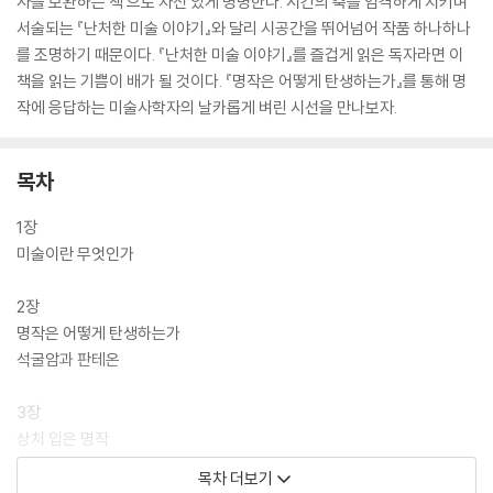
사를 보완하는 책’으로 자신 있게 명명한다. 시간의 축을 엄격하게 지키며
서술되는 『난처한 미술 이야기』와 달리 시공간을 뛰어넘어 작품 하나하나
를 조명하기 때문이다. 『난처한 미술 이야기』를 즐겁게 읽은 독자라면 이
책을 읽는 기쁨이 배가 될 것이다. 『명작은 어떻게 탄생하는가』를 통해 명
작에 응답하는 미술사학자의 날카롭게 벼린 시선을 만나보자.
목차
1장
미술이란 무엇인가
2장
명작은 어떻게 탄생하는가
석굴암과 판테온
3장
상처 입은 명작
미켈란젤로의 시스티나 성당 천장화
목차 더보기