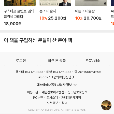
구스타프 클림트, 삶의
돈의 미술사
어른의 미술관
A
품격을 그리다
드
10
25,200
10
20,700
%
%
원
원
18,900
1
원
이 책을 구입하신 분들이 산 분야 책
로그인
최근 본 상품
주문/배송
고객센터 1544-3800
티켓 1544-6399
중고샵 1566-4295
eBook 1:1문의/채팅상담
예스이십사(주) 사업자 정보
이용약관
개인정보처리방침
청소년보호정책
PC버전
회사소개
거래처관계자께
도서홍보
광고
Copyright © YES24 Corp. All Rights Reserved.
MATOM13