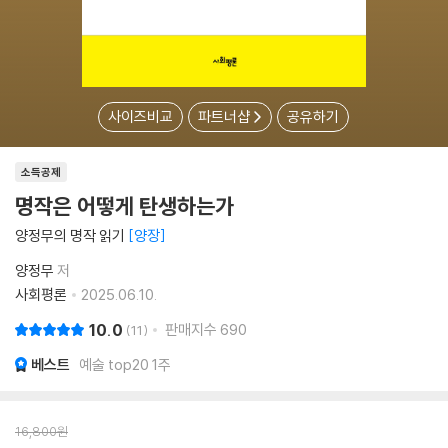
사이즈비교
파트너샵
공유하기
소득공제
명작은 어떻게 탄생하는가
양정무의 명작 읽기
양장
양정무
저
사회평론
2025.06.10.
10.0
판매지수
690
11
베스트
예술 top20 1주
16,800
원