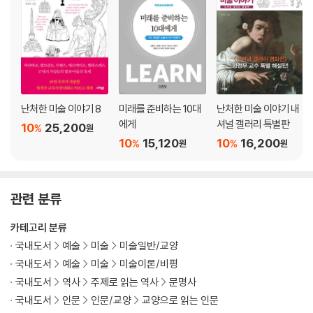
난처한 미술 이야기 8
미래를 준비하는 10대
난처한 미술 이야기 내
에게
셔널 갤러리 특별판
10
25,200
%
원
10
15,120
10
16,200
%
%
원
원
관련 분류
카테고리 분류
국내도서
예술
미술
미술일반/교양
국내도서
예술
미술
미술이론/비평
국내도서
역사
주제로 읽는 역사
문명사
국내도서
인문
인문/교양
교양으로 읽는 인문