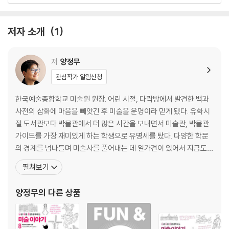
4장
공포와 전율의 명작
저자 소개
1
테오도르 제리코의 메두사호의 뗏목
5장
저
양정무
‘초격차’의 명작
관심작가 알림신청
모네의 수련 연작
한국예술종합학교 미술원 원장. 어린 시절, 다락방에서 발견한 백과
6장
사전의 삽화에 마음을 빼앗긴 후 미술을 운명이라 믿게 됐다. 유학시
20세기 한국의 명작을 찾아서
절 도서관보다 박물관에서 더 많은 시간을 보내면서 미술관, 박물관
김환기의 유니버스와 백남준의 다다익선
가이드를 가장 재미있게 하는 학생으로 유명세를 탔다. 다양한 학문
의 경계를 넘나들며 미술사를 풀어내는 데 일가견이 있어서 지금도
여러 단체와 기관에서 강의 요청이 끊이지 않는 인기 강사다. 서울대
펼쳐보기
학교 고고미술사학과를 졸업하고 미술사 분야에서 최고의 권위를 자
랑하는 런던 유니버시티 칼리지에서 박사 학위를 받았다. 현재는 한
양정무
의 다른 상품
국예술종합학교 미술원 원장이다. 한국예술연구소 소장과 19대