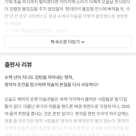
기에 주술 의식까지 벌어졌다면 이미지에 소리가 더해져 오늘날 전시보다
더 강렬한 몰입감을 주지 않았을까. 현대인이 몰입형 전시에 빠져들 듯, 수
만 년 전 호모 사피엔스도 동굴 속에서 미술을 이렇게 몰입형으로 경험한
것 아닐까.
--- 「1장 ‘미술이란 무엇인가」 중에서
책 속으로 더보기
내가 도출한 미술의 첫 번째 정의는 다음과 같다. ‘미술은 이미지와 물질로
구성된다.’ 많은 사람이 미술을 주로 이미지로만 생각한다. 사진, 영상 같은
이미지, 또는 우리가 상상하는 어떤 이미지들로 구축된 시각 세계가 미술
출판사 리뷰
이라고 여기는 것이다. 그런데 화가, 조각가 같은 미술가는 그것을 물질로
전환하는 일을 해낸다. 물론 요즘은 다양한 재료를 쓰고 디지털로 전환하
수백 년이 지나도 감탄을 자아내는 명작,
기까지 해서 과거보다 물질성의 개념이 좀 더 광범위해지긴 했지만, 어쨌
명작의 조건을 탐구하며 미술의 본질을 다시 사유하다!
든 미술가는 이미지를 물질에 담아 구체적인 형태로 만들어내야 한다.
--- 「2장 ‘명작은 어떻게 탄생하는가」 중에서
오늘도 해외의 유명 미술관들은 세계 각지에서 몰려온 사람들로 발 디딜
틈이 없다. 이름난 화가의 작품을 핸드폰 배경 화면으로 지정하거나, SNS
고르지 않은 회벽과 수정 자국, 그리고 거친 붓질, 이런 것들은 완벽한 천장
에 올려 취향을 뽐내는 것은 흔한 일이다. 명작을 향한 우리의 박수갈채는
화 기술을 기대한 사람이 보기에는 실망스러울 수도 있다. 그런데 내가 보
멈출 줄 모르지만 정작 사람들은 명작이 왜 명작인지 묻지 않는다. 명작의
기엔 여기에 더 큰 감동이 있다. 이 천장화가 인간적으로 다가오기 때문이
권위에 짓눌려 감히 질문할 생각조차 하지 못한다. 오히려 이런 명작을 몰
다. 표면 질감과 드로잉이 거친 데다 신체 부위의 위치도 어색한 게 사실이
라본다며 무시당하지 않으면 다행이라 생각하지 않을까. “명작은 왜 명작