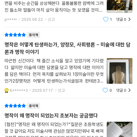
면을 비추는 순간을 상상해본다. 울퉁불퉁한 암벽에 그려
시스티나 성당 벽화, 모욕당한 명작
진 들소와 말들이 마치 살아 움직이는 듯 보였을 것이다.
메두사호의 뗏목, 이보다 더한 비극은 없다
라스코 동굴의 구석기인들이 경험했던 그 전율은 현대 우
모네의 수련 연못, 급이 다른 격차
p****r
2025.06.22.
신고
1
댓글
0
리가 디지털 아트 전시장에서 느끼는 몰입감과 다르지 않
김환기와 백남준, 새로운 유니버스를 창조하다
았을지 모른다. 만 오천 년의 시간이 흘렀지
종이책
저자가 꼽은 명작 중 하나인 테오도르 제리코의 〈메두사호의 뗏목〉 역시 미
명작은 어떻게 탄생하는가, 양정모, 사회평론 - 미술에 대한 담
술이 우리에게 아름답고 좋은 세계만 보여주는 것이 아니라는 사실을 깨닫
론과 명작 이야기
게 한다. 이 작품은 1816년 프랑스에서 일어난 메두사호의 조난 사건을 그
따끈한 신간이다. 책 츨간 소식을 알고 있었기에 기다렸
린 것으로, 작은 뗏목에 의지한 사람들이 바다 한가운데에서 처참히 죽어
다. 얇지만 미술에 대한 담론을 담고 명작에 대한 이야기
가는 모습을 담았다. 제리코는 이 비극적인 사건을 날것 그대로 묘사하며
를 담은 책이다. 먼저 목차를 살펴보자. 1장미술이란 무엇
당시 프랑스 사회를 경악하게 만들었다. 실제로 그림 속의 끔찍한 장면은
인가2장명작은 어떻게 탄생하는가석굴암과 판테온3장
극도의 사실성으로 보는 이에게 참담함과 고통스러운 감정을 불러일으킨
상처 입은 명작 미켈란젤로의 시스티나 성당 천장화4장
b******3
2025.07.17.
신고
0
댓글
0
다. 하지만 그 때문에 우리는 이 작품에서 죽음을 목전에 둔 인간들의 삶을
공포와 전율의 명작테오도르 제리코의 메두사호의 뗏목5
향한 굳은 의지와 희망을 엿볼 수 있다. 이렇듯 명작에는 긍정적인 힘과 부
장‘초격차’의 명작모네의 수련 연작6장20세기 한국
종이책
정적인 힘이 공존한다. 빛과 어둠, 선과 악이 충돌한다. 그로 인해 명작은
언제나 논란의 중심에 선다. 그리고 때로는 모욕받는다.
명작이 왜 명작이 되었는지 초보자는 궁금했다
[협찬]“명작은 왜 명작이 되었는가?”질문은 초등학생도
미켈란젤로의 시스티나 벽화가 그 사례 중 하나다. 지금이야 모든 사람이
할 것 같아요.저도 미술사에 관심은 많았지만워낙 푹 빠져
인정하는 명작이지만 한때 시스티나 성당의 〈최후의 심판〉은 불경한 작품