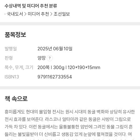
수상내역 및 미디어 추천 분류
국내도서
미디어 추천
조선일보
품목정보
발행일
2025년 06월 10일
판형
양장
쪽수, 무게, 크기
200쪽 | 300g | 120*190*15mm
ISBN13
9791162733554
책 속으로
흥미롭게도 현대의 몰입형 전시는 원시 시대의 동굴 벽화와 상당히 유사한
전시 효과를 보여준다. 라스코나 알타미라 같은 동굴은 사방이 그림으로
가득 차 있다. 이런 동굴에서는 울퉁불퉁한 암반에 그려진 동물 그림이 흔
들리는 불빛을받아 더 신비롭고 생동감 있게 눈앞에 펼쳐졌을 것이다. 여