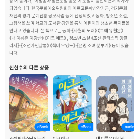
상’에 동화가, ‘여성동아 장편소설 공모’에 소설이 당선되면서 작가가
되었습니다. 한국문화예술위원회의 아르코문학창작기금, 경기문화
재단의 경기 문예진흥 공모사업 등에 선정되었고 동화, 청소년 소설,
그림책을 쓰며 학교와 도서관 강연을 통해 어린이와 청소년 독자들을
만나고 있습니다. 쓴 책으로는 동화 《사월의 노래》 《그해 유월은》
《내 이름은 이강산》 《이크 에크》 , 청소년 소설 《조선 판타스틱 잉글
리시》 《조선가인살롱》 《책비 오앵도》 《은명 소녀 분투기》 등이 있습
니다.
신현수
의 다른 상품
조선 판타스틱 잉글리
이크 에크
내 이름은 이강산