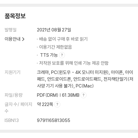
품목정보
발행일
2021년 08월 27일
이용안내
배송 없이 구매 후 바로 읽기
이용기간 제한없음
TTS 가능
저작권 보호를 위해 인쇄 기능 제공 안함
지원기기
크레마, PC(윈도우 - 4K 모니터 미지원), 아이폰, 아이
패드, 안드로이드폰, 안드로이드패드, 전자책단말기(저
사양 기기 사용 불가), PC(Mac)
파일/용량
PDF(DRM) | 61.38MB
글자 수/ 페이지
약 222쪽
수
ISBN13
9791165813055