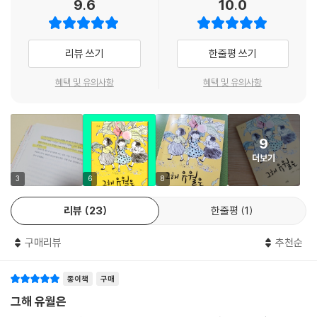
9.6
10.0
려가고, 피난길에 폭격을 맞아 할머니와 동생은 세상을 떠나고, 엄마는 생
사조차 알지 못하는 상황에서 종희는 꿋꿋하게 가족들과 함께 가던 외가를
향해 길을 나서요. 그 과정에서 종희는 고아원까지 가게 되지요. 전쟁으로
리뷰 쓰기
한줄평 쓰기
가족을 잃고 살아가는 아이들이 많은 공간이라 좌절할 법도 하지만, 종희
는 언젠가는 엄마를 만날 수 있을 것이라는 기대를 접지 않아요. 고아원에
혜택 및 유의사항
혜택 및 유의사항
서 만난 친구 순임이는 종희가 떠나지 않길 바라는 마음에 가족을 만날 수
없을지도 모른다고 소리치지만, 서럽게 울고 있는 종희를 보며 사과하지
요. 그리고 종희 손톱에 발가니 물든 봉숭아 꽃물을 보며, 꼭 엄마를 만날
9
수 있을 것이라고 용기를 불어넣어 줍니다. 과연 종희는 엄마를 만날 수 있
더보기
을까요?
3
6
8
리뷰
23
한줄평
1
구매리뷰
추천순
종이책
구매
그해 유월은