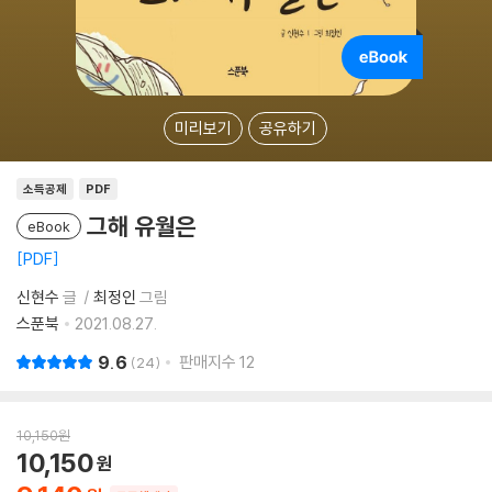
미리보기
공유하기
소득공제
PDF
그해 유월은
eBook
PDF
신현수
글
최정인
그림
스푼북
2021.08.27.
9.6
판매지수
12
24
10,150
원
10,150