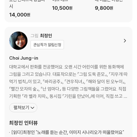
시
10,500
9,800
원
원
14,000
원
그림
최정인
관심작가 알림신청
Choi Jung-in
대학교에서 판화를 전공했어요. 오랜 시간 어린이를 위한 동화책에
그림을 그리고 있습니다. 대표작으로는 『그림 도둑 준모』, 『지우개 따
먹기 법칙』이 있고, 『바리공주』, 『견우직녀』, 『해와 달이 된 오누이』,
『빨간 모자의 숲』, 『난 엄마다』 등 다양한 그림책들을 그렸어요. 직접
기획한 『라 벨라 치따』, 동시집 『기린을 만났어』에 이어, 직접 쓰고 그
린 그림책 『거인의 정원』, 『스쳐간 풍경들은 마음속 그림으로』, 『작은
펼쳐보기
도자기 인형의 모험』, 『하얀 시간』을 출간했어요. 2025년까지 서울
디지털대학교에서 일러스트레이션을 가르쳤고, 2025년 9월에는 서
최정인
인터뷰
울 MEK 갤러리에서
[읽다]
최정인 "노래를 듣는 순간, 이미지 시나리오가 떠올랐어요"