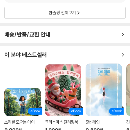
한줄평 전체보기
배송/반품/교환 안내
이 분야 베스트셀러
소리를 모으는 아이
크리스마스 컬러링북
5번 레인
긴
9,900
1,000
9,800
8
원
원
원