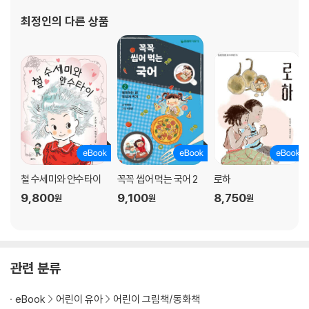
최정인
의 다른 상품
철 수세미와 안수타이
꼭꼭 씹어 먹는 국어 2
로하
9,800
9,100
8,750
원
원
원
관련 분류
eBook
어린이 유아
어린이 그림책/동화책