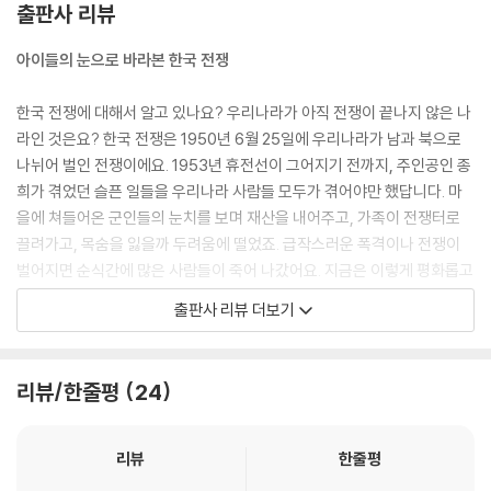
출판사 리뷰
아이들의 눈으로 바라본 한국 전쟁
한국 전쟁에 대해서 알고 있나요? 우리나라가 아직 전쟁이 끝나지 않은 나
라인 것은요? 한국 전쟁은 1950년 6월 25일에 우리나라가 남과 북으로
나뉘어 벌인 전쟁이에요. 1953년 휴전선이 그어지기 전까지, 주인공인 종
희가 겪었던 슬픈 일들을 우리나라 사람들 모두가 겪어야만 했답니다. 마
을에 쳐들어온 군인들의 눈치를 보며 재산을 내어주고, 가족이 전쟁터로
끌려가고, 목숨을 잃을까 두려움에 떨었죠. 급작스러운 폭격이나 전쟁이
벌어지면 순식간에 많은 사람들이 죽어 나갔어요. 지금은 이렇게 평화롭고
아름다운 풍경을 보며 살아가지만, 아직도 한국 전쟁의 아픔을 안고 살아
출판사 리뷰 더보기
가는 어른들이 많이 있지요. 어린이들의 눈으로 바라본 1950년대는 과연
어떠했을까요? 종희의 이야기를 함께 들어 보아요.
리뷰/한줄평
24
봉숭아 꽃물이 다 사라지기 전까지 가족을 만날 수 있을까요?
한국 전쟁이 벌어지기 전 엄마는 종희의 손톱에 곱디고운 봉숭아 꽃물을
리뷰
한줄평
들여 주지요. 엄마와의 다정한 시간도 잠시 아버지와 오빠는 전쟁터에 끌