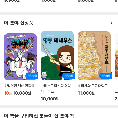
이 분야 신상품
소맥거핀 일상 만화 6
그리스로마신화 영웅
소리개와 금동대향로
노
테세우스
브
10
10,080
11,000
%
원
원
10,000
2
원
이 책을 구입하신 분들이 산 분야 책