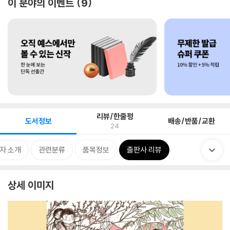
이 분야의 이벤트
9
리뷰/한줄평
도서정보
배송/반품/교환
24
자 소개
관련분류
품목정보
출판사 리뷰
상세 이미지