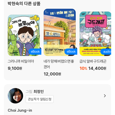
박현숙
의 다른 상품
그러니까 비밀이야
네가 망해 버렸으면 좋
급식 알바 구드래곤
겠어
9,100
10
14,400
%
원
원
12,000
원
그림
최정인
관심작가 알림신청
Choi Jung-in