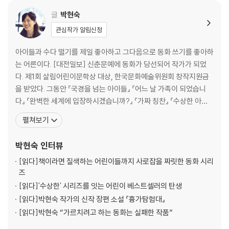
글
박현숙
관심작가 알림신청
아이들과 수다 떨기를 제일 좋아하고 그다음으로 동화 쓰기를 좋아하
는 어른이다. [대전일보] 신춘문예에 동화가 당선되어 작가가 되었
다. 제1회 살림어린이문학상 대상, 한국문화예술위원회 창작지원금
을 받았다. 그동안 『국경을 넘는 아이들』 『어느 날 가족이 되었습니
다』 『완벽한 세계에 입장하시겠습니까?』 『가짜 칭찬』 『수상한 아파
트』 『수상한 우리 반』 『수상한 학원』 『수상한 친구 집』 『기다려』 『수
펼쳐보기
상한 식당』 『수상한 편의점』 『위풍당당 왕이 엄마』 『수상한 도서관』
『수상한 화장실』 『수상한 운동장』 『수상한 기차역』 『수상한 방송실』
박현숙
인터뷰
『수상한 놀이터』 『궁금한 아파트』 『
[읽다]
책이라면 질색하는 어린이들까지 사로잡을 짜릿한 동화 시리
즈
[읽다]
'수상한' 시리즈를 잇는 어린이 베스트셀러의 탄생
[읽다]
박현숙 작가의 신작 장편 소설 『흉가탐험대』
[읽다]
박현숙 “가르치려고 하는 동화는 실패한 작품”