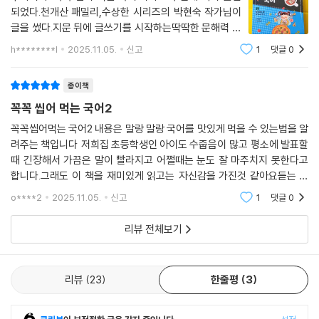
되었다.천개산 패밀리,수상한 시리즈의 박현숙 작가님이
글을 썼다.지문 뒤에 글쓰기를 시작하는딱딱한 문해력 문
제집이 아닌 글쓰기를 주제로 한 동화가 실려 있다. 먼저
h********l
2025.11.05.
신고
1
댓글
0
동화를 읽고 책 말미에 수록된글쓰기 특강을 통해 충분
히 글쓰기를 연습 해본 뒤문제집으로 넘어 가
종이책
꼭꼭 씹어 먹는 국어2
꼭꼭씹어먹는 국어2 내용은 말랑 말랑 국어를 맛있게 먹을 수 있는법을 알
려주는 책입니다 저희집 초등학생인 아이도 수줍음이 많고 평소에 발표할
때 긴장해서 가끔은 말이 빨라지고 어쩔때는 눈도 잘 마주치지 못한다고
합니다.그래도 이 책을 재미있게 읽고는 자신감을 가진것 같아요듣는 사
람의 반응을 살피며 말 할 수 있어야 한다는것도 배우고 발표는 혼자 하는
o****2
2025.11.05.
신고
1
댓글
0
것이 아니라, 말하
리뷰 전체보기
리뷰
23
한줄평
3