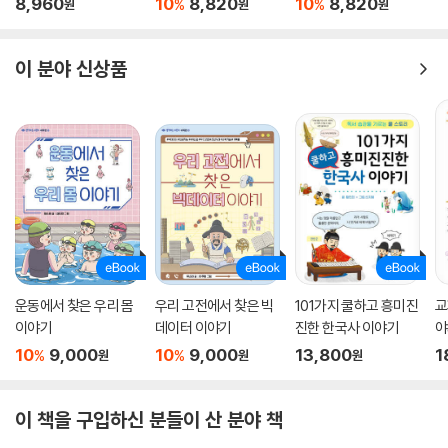
8,960
10
8,820
10
8,820
%
%
원
원
원
이 분야 신상품
운동에서 찾은 우리 몸
우리 고전에서 찾은 빅
101가지 쿨하고 흥미진
교
이야기
데이터 이야기
진한 한국사 이야기
야
현
10
9,000
10
9,000
13,800
1
%
%
원
원
원
이 책을 구입하신 분들이 산 분야 책