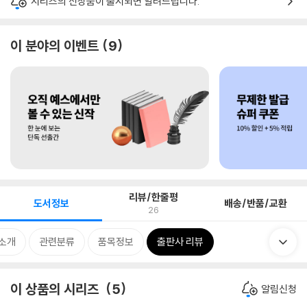
시리즈의 신상품이 출시되면 알려드립니다.
이 분야의 이벤트
9
리뷰/한줄평
도서정보
배송/반품/교환
26
 소개
관련분류
품목정보
출판사 리뷰
이 상품의 시리즈
5
알림신청