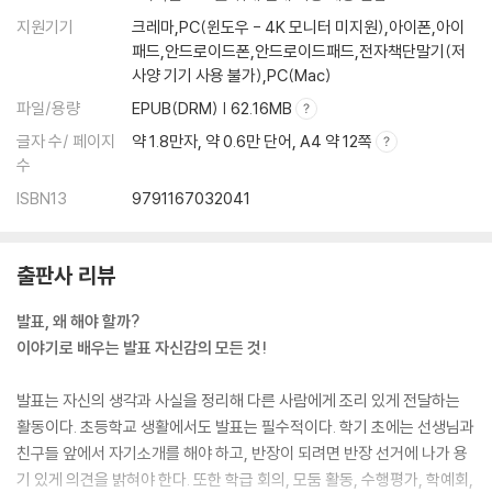
지원기기
크레마,PC(윈도우 - 4K 모니터 미지원),아이폰,아이
패드,안드로이드폰,안드로이드패드,전자책단말기(저
사양 기기 사용 불가),PC(Mac)
파일/용량
EPUB(DRM) | 62.16MB
글자 수/ 페이지
약 1.8만자, 약 0.6만 단어, A4 약 12쪽
수
ISBN13
9791167032041
출판사 리뷰
발표, 왜 해야 할까?
이야기로 배우는 발표 자신감의 모든 것!
발표는 자신의 생각과 사실을 정리해 다른 사람에게 조리 있게 전달하는
활동이다. 초등학교 생활에서도 발표는 필수적이다. 학기 초에는 선생님과
친구들 앞에서 자기소개를 해야 하고, 반장이 되려면 반장 선거에 나가 용
기 있게 의견을 밝혀야 한다. 또한 학급 회의, 모둠 활동, 수행평가, 학예회,