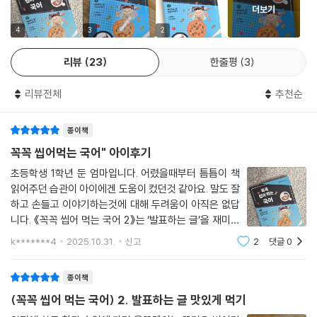
더보기
은 선지와 얽히며 상황은 더 힘들어진다. 그러나 오빠의 도움을 받아 발표
문을 간결하게 다듬고, 바른 태도를 연습하면서 조금씩 자신감을 회복한
4
3
2
다. 가족의 응원과 친구 소라의 지지 속에 마침내 미라는 ‘발표왕’에 도전할
리뷰
23
한줄평
3
용기를 얻게 된다. 아이들은 주인공 미라의 발표에 대한 두려움에 공감하
며 발표왕에 도전하는 미라 프로젝트에 함께 동참하게 된다.
리뷰전체
추천순
발표는 두려움이 아닌, 생각을 정리하고 표현하며 자신감을 키우는 성장의
기회다. 『발표하는 글 맛있게 먹기』는 발표 앞에서 불안해하는 어린이 독
종이책
자들에게 실질적인 용기를 전하고, 부모와 교사에게는 아이들의 마음을 이
해할 수 있는 통찰을 제공한다. 박현숙 작가 특유의 따뜻하고 유쾌한 전개
꼭꼭 씹어먹는 국어" 아이후기
는 독자들에게 웃음과 공감을 선사하며, 발표가 즐겁고 값진 경험이 될 수
초등학생 1학년 둔 엄마입니다. 어렸을때부터 틈틈이 책
있음을 알려준다.
읽어주던 습관이 아이에겐 도움이 컸던것 같아요. 말도 잘
하고 손들고 이야기하는것에 대해 두려움이 아직은 없답
발표력과 문해력, 동시에 끌어올리는 학습 자료 수록!
니다. 《꼭꼭 씹어 먹는 국어 2》는 ‘발표하는 글’을 재미있
게 배울 수 있는 책이에요. 딱딱하게 느껴질 수 있는 국어
k*******4
2025.10.31.
신고
2
댓글
0
공부를 음식에 비유해, 마치 맛있는 음식을 먹듯이 글을
『발표하는 글 맛있게 먹기』에는 이야기뿐 아니라 아이들의 발표력을 향상
배우게 해 줍니다.일상 속 이야기로
시키고 문해력을 확장할 수 있는 다양한 학습 자료가 담겨 있다. 이야기를
종이책
통해 발표 자신감을 얻은 아이들이 배운 개념을 정리하고 실습하도록 구성
(꼭꼭 씹어 먹는 국어) 2. 발표하는 글 맛있게 먹기
한 점이 이 책의 가장 큰 장점이다.