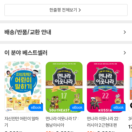
한줄평 전체보기
배송/반품/교환 안내
이 분야 베스트셀러
자신만만 어린이 말하
먼나라 이웃나라 17 :
먼나라 이웃나라 22 :
3
기
동남아시아
러시아 2 근현대 편
1