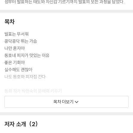
성부터 발표하는 태도와 자신감 기르기까지 발표의 모든 과정을 담았다.
목차
발표는 무서워
콩닥콩닥 뛰는 가슴
나만 혼자야
동호네 피자가 맛있는 이유
좋은 기회야
실수해도 괜찮아
나도 동호와 피자집 간다
동화 작가 박현숙의 문해력 키우기
발표력 끌어올리는 핵심 노트
목차 더보기
발표력 끌어올리는 토론 활동
문해력 끌어올리는 독후 활동
저자 소개
2
작가의 말