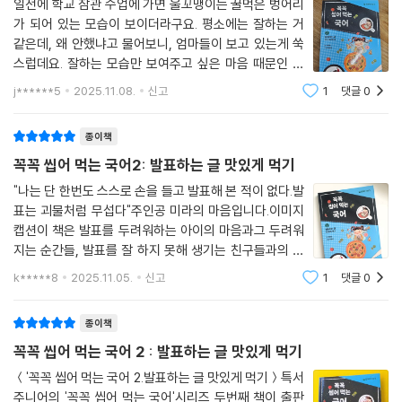
발표 준비를 돕는 핵심 노트와 궁금증을 풀어 주는 ‘질문 있어요’ 코너, 직
일전에 학교 참관 수업에 가면 울꼬맹이는 꿀먹은 벙어리
가 되어 있는 모습이 보이더라구요. 평소에는 잘하는 거
접 발표문을 작성해 보는 예시문 활동은 발표가 두려운 아이들에게 실질적
같은데, 왜 안했냐고 물어보니, 엄마들이 보고 있는게 쑥
인 도움을 준다. 가정과 학교에서 활용할 수 있는 토론 활동과 독후 활동지
스럽데요. 잘하는 모습만 보여주고 싶은 마음 때문인 것
는 문해력 확장의 발판이 된다.
같기도 했지요.이렇게 현실에서 발표를 앞두고 주저하는
아이들이 배운 내용을 정리하고 타인과 의견을 나누는 과정은 사고력과 표
j******5
2025.11.08.
신고
1
댓글
0
아이들이 있지요. 실제로 발표를 피하려고 수업 시간에 선
현력을 동시에 키워 준다. 이 과정은 실수를 두려워하지 않고 용기를 내어
생님의 시선을 피하거나, 목소리를 최대한
말할 수 있는 힘, 발표 자신감을 키우는 데에도 효과적이다. 『발표하는 글
종이책
맛있게 먹기』는 발표 앞에서 주저하는 아이들에게 실질적인 연습과 용기
꼭꼭 씹어 먹는 국어2: 발표하는 글 맛있게 먹기
를 제공하여 발표력과 문해력을 동시에 끌어올린다.
"나는 단 한번도 스스로 손을 들고 발표해 본 적이 없다.발
표는 괴물처럼 무섭다"주인공 미라의 마음입니다.이미지
캡션이 책은 발표를 두려워하는 아이의 마음과그 두려워
지는 순간들, 발표를 잘 하지 못해 생기는 친구들과의 관
계들까지 흥미있게 이야기로 풀어내고 있어요평소에는
k*****8
2025.11.05.
신고
1
댓글
0
자신의 생각도 잘 표현하고 이야기도 잘하는 미라이지만
발표 시간만 되면 상황이 달라집니다.게다가
종이책
꼭꼭 씹어 먹는 국어 2 : 발표하는 글 맛있게 먹기
＜'꼭꼭 씹어 먹는 국어 2.발표하는 글 맛있게 먹기＞특서
주니어의 '꼭꼭 씹어 먹는 국어'시리즈 두번째 책이 출판