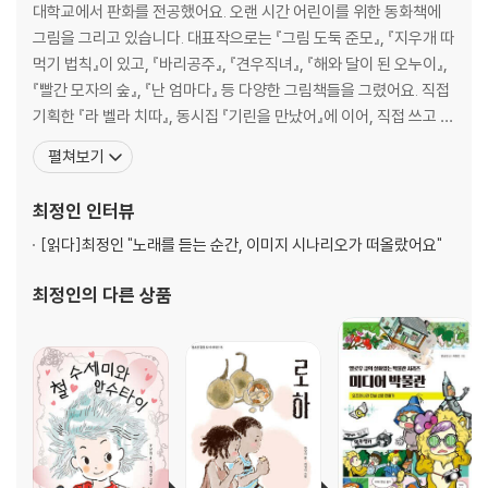
대학교에서 판화를 전공했어요. 오랜 시간 어린이를 위한 동화책에
그림을 그리고 있습니다. 대표작으로는 『그림 도둑 준모』, 『지우개 따
먹기 법칙』이 있고, 『바리공주』, 『견우직녀』, 『해와 달이 된 오누이』,
『빨간 모자의 숲』, 『난 엄마다』 등 다양한 그림책들을 그렸어요. 직접
기획한 『라 벨라 치따』, 동시집 『기린을 만났어』에 이어, 직접 쓰고 그
린 그림책 『거인의 정원』, 『스쳐간 풍경들은 마음속 그림으로』, 『작은
펼쳐보기
도자기 인형의 모험』, 『하얀 시간』을 출간했어요. 2025년까지 서울
디지털대학교에서 일러스트레이션을 가르쳤고, 2025년 9월에는 서
최정인
인터뷰
울 MEK 갤러리에서
[읽다]
최정인 "노래를 듣는 순간, 이미지 시나리오가 떠올랐어요"
최정인
의 다른 상품