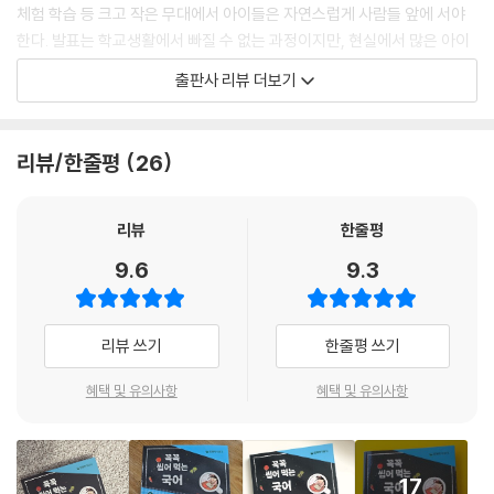
체험 학습 등 크고 작은 무대에서 아이들은 자연스럽게 사람들 앞에 서야
한다. 발표는 학교생활에서 빠질 수 없는 과정이지만, 현실에서 많은 아이
들이 발표를 앞두고 주저한다. 실제로 발표를 피하려고 수업 시간에 선생
출판사 리뷰 더보기
님의 시선을 피하거나, 목소리를 최대한 작게 내기도 한다. 이처럼 발표의
두려움은 아이들의 자신감을 가로막는 벽이 되기도 한다.
박현숙 작가의 『발표하는 글 맛있게 먹기』는 이러한 현실을 이야기로 풀어
리뷰/한줄평
26
내 아이들의 마음을 공감하며, 주인공 ‘미라’가 발표의 두려움을 어떻게 극
복하는지 보여 준다. 아이들은 자연스럽게 녹아 있는 발표의 필요성과 실
천법을 통해 발표 자신감을 얻을 수 있을 것이다.
리뷰
한줄평
9.6
9.3
발표가 두려운 어린이, 자신 있게 맞서라!
발표왕에 도전하는 미라 프로젝트
리뷰 쓰기
한줄평 쓰기
발표는 아이들이 학교생활에서 가장 두려워하는 활동 중 하나다. 발표 자
신감을 키우기 위한 스피치 학원이 여전히 성행하는 것도 그 때문이다. 베
혜택 및 유의사항
혜택 및 유의사항
스트셀러 동화 작가 박현숙은 『발표하는 글 맛있게 먹기』에서 발표 앞에서
위축되는 아이들의 현실을 이야기로 생생하게 담아냈다.
주인공 ‘미라’는 발표만 하면 눈앞이 캄캄해지고, 아랫배가 아프며, 다리가
17
후들거리고 목소리가 작아지는 평범한 아이다. 게다가 전학생 동호, 짓궂