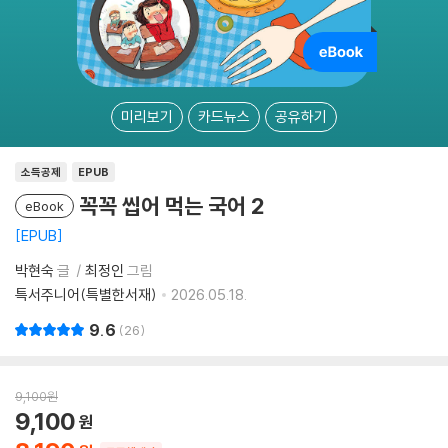
미리보기
카드뉴스
공유하기
소득공제
EPUB
꼭꼭 씹어 먹는 국어 2
eBook
EPUB
박현숙
글
최정인
그림
특서주니어(특별한서재)
2026.05.18.
9.6
26
9,100
원
9,100