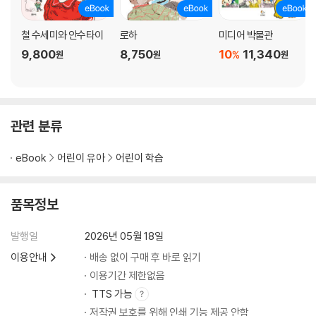
철 수세미와 안수타이
로하
미디어 박물관
9,800
8,750
10
11,340
%
원
원
원
관련 분류
eBook
어린이 유아
어린이 학습
품목정보
발행일
2026년 05월 18일
이용안내
배송 없이 구매 후 바로 읽기
이용기간 제한없음
TTS 가능
저작권 보호를 위해 인쇄 기능 제공 안함