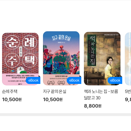
순례 주택
지구 끝의 온실
책과 노니는 집 - 보름
5번
달문고 30
10,500
10,500
9,
원
원
8,800
원