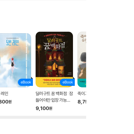
 레인
달러구트 꿈 백화점 : 잠
죽이고 싶은 아이
나인
들어야만 입장 가능합
800
8,750
12,00
원
원
니다
9,100
원