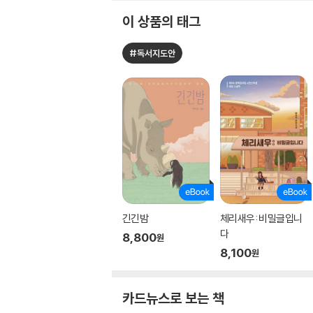
이 상품의 태그
#독서지도안
긴긴밤
체리새우: 비밀글입니
다
8,800
원
8,100
원
카드뉴스로 보는 책