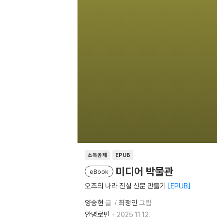
소득공제
EPUB
미디어 박물관
eBook
오즈의 나라 진실 신문 만들기
EPUB
양승현
글
최정인
그림
안녕로빈
2025.11.12.