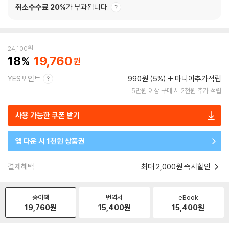
취소수수료 20%
가 부과됩니다.
24,100
원
18
19,760
YES포인트
990원 (5%)
마니아추가적립
5만원 이상 구매 시 2천원 추가 적립
사용 가능한 쿠폰 받기
앱 다운 시 1천원 상품권
결제혜택
최대 2,000원 즉시할인
종이책
번역서
eBook
19,760
원
15,400
원
15,400
원