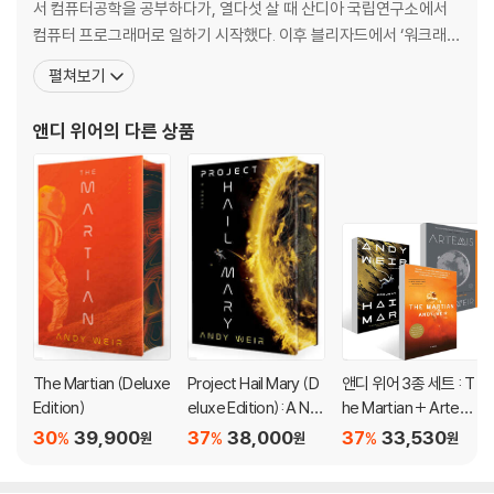
서 컴퓨터공학을 공부하다가, 열다섯 살 때 산디아 국립연구소에서
A lone astronaut.
컴퓨터 프로그래머로 일하기 시작했다. 이후 블리자드에서 ‘워크래프
An impossible mission.
트 2’ 개발에 참여했고, AOL 등 몇몇 소프트웨어 회사들을 전전하며
펼쳐보기
An ally he never imagined.
프로그래머로 일했다. 본격적으로 소설을 집필하기 시작한 건 20대
에 들어서면서부터다. 수년간 웹사이트를 운영하며 자신이 쓴 글을
앤디 위어
의 다른 상품
'The most enjoyable hard SF I have read in years' GUARDIAN
포스팅해왔는데, 단편 [The Egg] 등도 인터넷상
'Weir's finest work to date. . . This is the one book I read last y
ear that I am certain I can recommend to anyone, no matter w
ho, and know they'll love it.' BRANDON SANDERSON
'If you like a lot of science in your science fiction, Andy Weir is
the writer for you. . . This one has everything fans of old schoo
l SF (like me) love.' GEORGE R.R. MARTIN
The Martian (Deluxe
Project Hail Mary (D
앤디 위어 3종 세트 : T
'Brilliantly funny and enjoyable. One of the most plausible scie
Edition)
eluxe Edition): A No
he Martian + Artemi
nce fiction books I've ever read' TIM PEAKE, astronaut
vel
s+Project Hail Mary
30
39,900
37
38,000
37
33,530
%
%
%
원
원
원
________________________________________