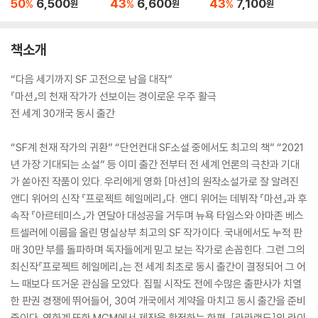
50
6,500
43
6,600
43
7,100
%
%
%
원
원
원
책소개
“다음 세기까지 SF 고전으로 남을 대작”
『마션』의 천재 작가가 선보이는 경이로운 우주 활극
전 세계 30개국 동시 출간
“SF계 천재 작가의 귀환” “단언컨대 SF소설 중에서도 최고의 책” “2021
년 가장 기대되는 소설” 등 이미 출간 전부터 전 세계 언론의 극찬과 기대
가 쏟아진 작품이 있다. 우리에게 영화 [마션]의 원작소설가로 잘 알려진
앤디 위어의 신작 『프로젝트 헤일메리』다. 앤디 위어는 데뷔작 『마션』과 후
속작 『아르테미스』가 연달아 대성공을 거두며 뉴욕 타임스와 아마존 베스
트셀러에 이름을 올린 명실상부 최고의 SF 작가이다. 국내에서도 누적 판
매 30만 부를 돌파하며 독자들에게 믿고 보는 작가로 손꼽힌다. 그런 그의
최신작『프로젝트 헤일메리』는 전 세계 최초로 동시 출간이 결정되어 그 어
느 때보다 뜨거운 관심을 모았다. 집필 시작도 전에 수많은 출판사가 치열
한 판권 경쟁에 뛰어들어, 30여 개국에서 계약을 마치고 동시 출간을 준비
중이다. 영화계 또한 MGM에서 제작을 확정하는 한편, [라라랜드]의 라이