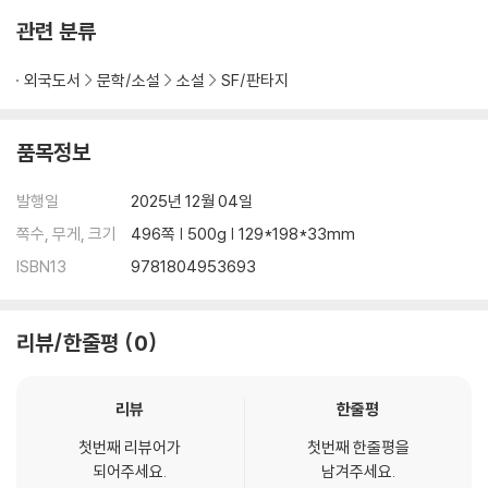
Ryland Grace is the sole survivor on a desperate, last-chance
관련 분류
mission - and if he fails, humanity and the earth itself will peris
h.
외국도서
문학/소설
소설
SF/판타지
Except that right now, he doesn't know that. He can't even re
member his own name, let alone the nature of his assignment
품목정보
or how to complete it.
발행일
2025년 12월 04일
All he knows is that he's been asleep for a very, very long tim
쪽수, 무게, 크기
496쪽 | 500g | 129*198*33mm
e. And he's just been awakened to find himself millions of mile
ISBN13
9781804953693
s from home, with nothing but two corpses for company.
His crewmates dead, his memories fuzzily returning, Ryland re
리뷰/한줄평
0
alizes that an impossible task now confronts him. Hurtling thro
ugh space on this tiny ship, it's up to him to puzzle out an impo
ssible scientific mystery-and conquer an extinction-level thre
리뷰
한줄평
at to our species.
첫번째 리뷰어가
첫번째 한줄평을
되어주세요.
남겨주세요.
And with the clock ticking down and the nearest human being l