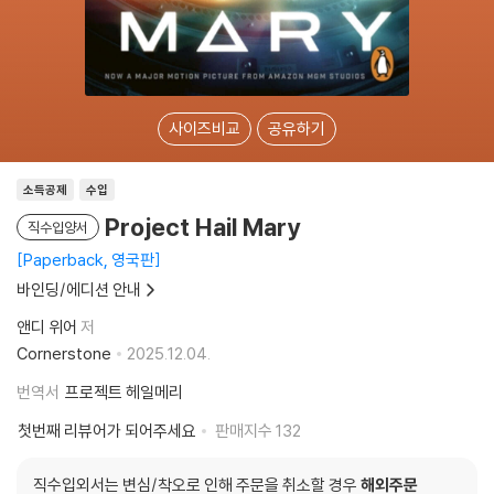
사이즈비교
공유하기
소득공제
수입
Project Hail Mary
직수입양서
Paperback, 영국판
바인딩/에디션 안내
앤디 위어
저
Cornerstone
2025.12.04.
번역서
프로젝트 헤일메리
첫번째 리뷰어가 되어주세요
판매지수
132
직수입외서는 변심/착오로 인해 주문을 취소할 경우
해외주문