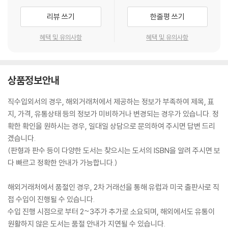
ight-years away, he's got to do it all alone.
리뷰 쓰기
한줄평 쓰기
Or does he?
혜택 및 유의사항
혜택 및 유의사항
An irresistible interstellar adventure as only Andy Weir could i
magine it, Project Hail Mary is a tale of discovery, speculation,
상품정보안내
and survival to rival The Martian -- while taking us to places it n
ever dreamed of going.
직수입외서의 경우, 해외거래처에서 제공하는 정보가 부족하여 제목, 표
지, 가격, 유통상태 등의 정보가 미비하거나 변경되는 경우가 있습니다. 정
확한 확인을 원하시는 경우, 일대일 상담으로 문의하여 주시면 답변 드리
겠습니다.
(판형과 판수 등이 다양한 도서는 찾으시는 도서의 ISBN을 알려 주시면 보
다 빠르고 정확한 안내가 가능합니다.)
해외거래처에서 품절인 경우, 2차 거래선을 통해 유럽과 미국 출판사로 직
접 수입이 진행될 수 있습니다.
수입 진행 시점으로 부터 2~3주가 추가로 소요되며, 해외에서도 유통이
원활하지 않은 도서는 품절 안내가 지연될 수 있습니다.