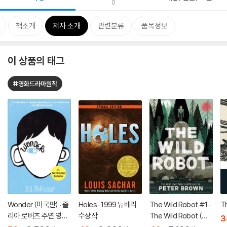
0
책소개
저자 소개
관련분류
품목정보
이 상품의 태그
#영화드라마원작
Wonder (미국판) : 줄
Holes : 1999 뉴베리
The Wild Robot #1 :
T
리아 로버츠 주연 영화
수상작
The Wild Robot (미
3
'원더' 원작 소설
국판)