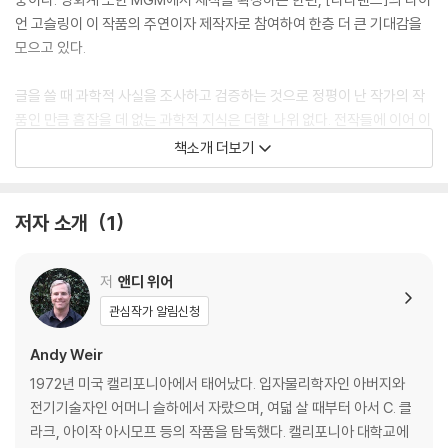
언 고슬링이 이 작품의 주연이자 제작자로 참여하여 한층 더 큰 기대감을
모으고 있다.
글을 쓸 때 과학적 사실을 조사하고 검증하는 것으로 정평이 난 작가의 작
품인 만큼 흠잡을 데 없는 과학적 지식은 더할 나위 없다. 전작들에 이어 이
번 작품에서도 작가의 장기인 과학을 기반으로 한 SF 세계관과 낙관적 감
책소개 더보기
수성이 유감없이 그려졌다. 특히 작가가 치밀하게 구상한 ‘특별한 캐릭
터’의 등장은 단연 『프로젝트 헤일메리』의 백미다. 이번 신작은 그 특별한
캐릭터와의 공생과 연대 그리고 인류를 뛰어넘은 우정에 대한 이야기가 주
저자 소개
1
를 이룬다. 지구를 구하기 위해서 정작 스스로는 지구로 돌아오지 못할 헤
일메리호에 오른 ‘좋은 사람’인 주인공. 『마션』에서 한 인간을 구하기 위한
저
앤디 위어
인류애를 보여줬다면 이번에는 전 인류를 구하기 위한 한 인간의 사명감과
애정이 한층 진하게 펼쳐진다. 앤디 위어의 세계는 더욱 깊어지고 넓어졌
관심작가 알림신청
다. 『프로젝트 헤일메리』에 탑승한 독자라면 이 말에 아무 이견이 없을 것
Andy Weir
이다.
1972년 미국 캘리포니아에서 태어났다. 입자물리학자인 아버지와
THE SUNDAY TIMES BESTSELLING NOVEL
전기기술자인 어머니 슬하에서 자랐으며, 여덟 살 때부터 아서 C. 클
A BARRACK OBAMA READING PICK
라크, 아이작 아시모프 등의 작품을 탐독했다. 캘리포니아 대학교에