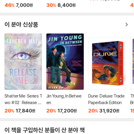
Dragon (A Branches
46
7,000
30
8,400
4
%
%
원
원
Book)
이 분야 신상품
Shatter Me: Series T
Jin Young, In Betwe
Dune: Deluxe Trade
T
wo #02 : Release M
en
Paperback Edition
Br
e
20
17,840
20
17,200
20
31,920
1
%
%
%
원
원
원
이 책을 구입하신 분들이 산 분야 책