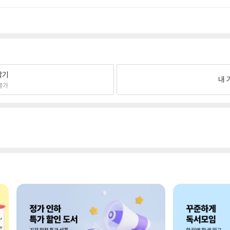
팔기
내 
불가