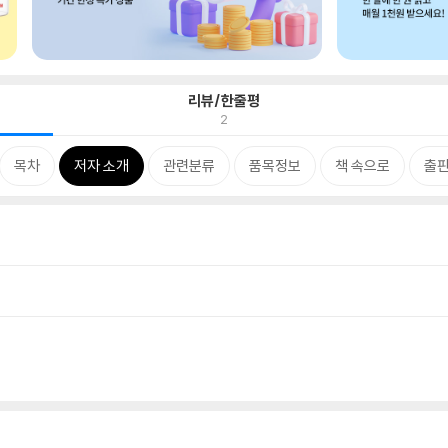
리뷰/한줄평
2
목차
저자 소개
관련분류
품목정보
책 속으로
출판