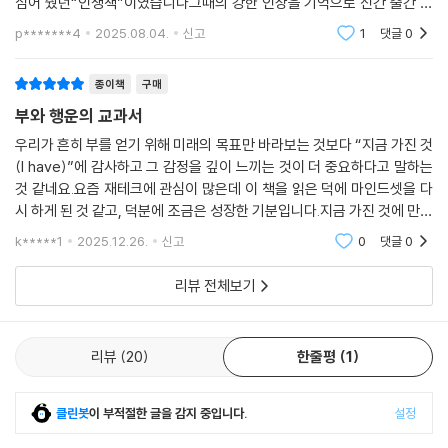
은 과학적 통계 모델을 완성할 수 있었다.
심어 줬던“인생책”이였습니다그때의 강한 인상을 기억으로 신간 출간 소
식에바로 달려와 책을 구매해 반 이상을 읽었는데너무 기대가 컷던 걸까요
--- p.128
부와 행운을 만나는 출발점, 마법의 감정 Having
p*******4
2025.08.04.
신고
1
댓글
0
ㅠ ?홍기자님의 인터
“Having은 단 돈 1달러라도 ‘지금 나에게 돈이 있다’는 것에 집중하는 데
“그것은 ‘감정’이에요.” “네? 사람은 감정에 휘둘리기 때문에 이기기 힘들
서 시작해요.”
종이책
구매
거라고 생각했어요.” 서윤이 천천히 고개를 저었다. “잘 알려지지 않은 사
부와 행운의 교과서
실이지만 감정이란 현실을 변화시키는 힘을 가진 귀중한 에너지예요. 게다
“행운은 우리의 노력에 곱셈이 되는 것이지 덧셈이 되는 것은 아니에요.”
우리가 흔히 부를 얻기 위해 미래의 목표만 바라보는 것보다 “지금 가진 것
가 감정 에너지는 생명력과 연결되어 있죠. 어떤 인공지능도 표현을 모방
“때론 기다림도 필요합니다. 여기서 기다리는 것은 감나무 아래 누워 감이
(I have)”에 감사하고 그 감정을 깊이 느끼는 것이 더 중요하다고 말하는
할 뿐, 실제적인 감정 에너지를 가질 수는 없어요. 하지만 감정을 잘 활용한
떨어지기를 기다리는 소극적 게으름과 달라요. Having을 하면서 자신에
것 같네요.요즘 재테크에 관심이 많은데 이 책을 읽은 덕에 마인드셋을 다
다면 부를 가져다주는 원천이 될 수 있어요.”
게 투자하는 적극적인 기다림입니다. 기억하세요. 꿈이 클수록 기다림도
시 하게 된 것 같고, 덕분에 조금은 성장한 기분입니다.지금 가진 것에 만족
--- p.153
길어질 수 있어요. Having을 통해 그때를 준비하는 사람만이 반드시 가장
하는 법을 아는게 저 자신에게 얼마나 중요한 것인지 깨닫게해주는 책입니
k*****1
2025.12.26.
신고
0
댓글
0
큰 과실을 딸 수 있답니다.”
다.아직 안
그녀가 컵을 좌우로 흔들더니 움직임을 멈추고 내 눈을 응시하며 질문을
“불안과 긴장의 자석은 돈을 밀어내고, 기쁨과 편안함의 자석은 돈을 끌어
리뷰 전체보기
던졌다. “이 컵이 우리에게 있는 부의 그릇, 물은 돈이라고 생각해보죠. 이
당기죠.”
컵이 마구 흔들리면 어떻게 될까요?” “물이 흔들려서 밖으로 나오겠지
-본문 중에서
요?” “마음의 그릇도 마찬가지예요. 물컵이 갈팡질팡 흔들리는데 재물이
리뷰
20
한줄평
1
온전히 담겨 있을 리 없죠. 마음이 편안할 때 그 안의 물도 차분하게 머무르
이 책은 전직 기자인 홍주연이 행운의 구루 이서윤과의 인터뷰를 통해 부
는 법이에요. 제가 만난 수많은 부자들은 대부분 돈에 대해 편안한 마음가
와 행운의 비밀을 배워가는 여정을 그리고 있다. 행복한 부자, 진정한 부자
짐을 유지하고 있었어요. 부자여서 마음이 편안한 것이 아니라 돈에 대해
클린봇
이 부적절한 글을 감지 중입니다.
설정
가 되는 방법에 대한 질문에 이서윤은 쉽고 빠르게 풍요를 누릴 수 있는 길
가지고 있는 편안한 마음이 그들을 부자로 이끌었죠.”
을 알려준다. 이서윤의 가르침을 따라 Having을 실천한 홍주연에게는 예