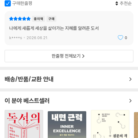
--- p.193
구매한줄평
추천순
상치 못한 행운들이 찾아왔고 건강한 소비 패턴, 재산의 증가라는 변화가
생겼으며, 궁극적으로 원하는 삶의 길을 걸을 힘이 생겼다. 한 발 더 나아가
“아무리 애써도 여전히 불안하다면, 그럴 때는 어떻게 하는 것이 좋을까
종이책
구매
타인과의 비교를 멈추고 막연한 불안감에서 해방되며 진정한 편안함에 머
요?” 질문을 하면서 얼마 전 신문에서 본 기사가 떠올랐다. 미국 전역에 거
물게 된 것이다.
나에게 새롭게 세상을 살아가는 지혜를 알려준 도서
주하는 밀레니얼 세대(18~34세, 1,200명)를 대상으로 한 조사였다. 설
k****s
2026.06.21.
0
문 결과를 보면 그들도 단기적인 재정 문제에 대해 불안을 느끼고 있었다.
이 책은 평범한 한 사람이 Having을 배우고 실행한 뒤, 자신의 내면을 탐
응답자의 63%가 예상치 못한 500달러의 비용을 낼 때 어려움을 겪는다
구하고 놀라운 행운과 삶의 변화를 만나게 되는 과정을 단계별로 소개한
고 답했고, 59%가 학자금 대출을 갚는 것이 걱정이라고 말했다. 괜찮은 직
한줄평 전체보기
다. 이 책을 읽고 ‘Having 노트’, ‘Having 모션’ 등 실용적인 팁들을 따라
장을 구하지 못할까 봐 염려된다고 한 사람이 78%, 예상치 못한 의료비가
하다 보면 누구나 행운의 물결을 타고 행복한 부자가 될 수 있을 것이다.
두렵다고 말한 응답자는 전체의 74%였다. 그리고 설문 대상 중 79%가
“은퇴한 뒤 돈이 부족할까 봐 불안하다”고 답했다.
배송/반품/교환 안내
“인생을 바꾼 책”, “완전히 새로운 시각”… 서구 독자들의 찬사
마음가짐을 다듬으며 원하는 것을 얻는 놀라운 가르침!
차분하게 듣던 서윤이 아이스커피를 한 모금 마신 뒤 부드럽게 나를 바라
보았다. 내 마음을 전적으로 이해한다는 표정이었다. “불안은 자연스러운
이 분야 베스트셀러
“5월이면 69세가 된다. 최근에 은퇴한 나는 이전에는 제대로 준비되지 않
감정이에요. 마치 배가 파도에 흔들리는 것처럼요. 지금 단기적인 재정 목
았기 때문에 ‘보통의 나이’를 많이 흘려보냈다. 조금 더 일찍 서윤을 만났더
표(short-term financial goal)를 향해 가고 있다면 실컷 불안해하셔도
라면 얼마나 좋았을까.”
돼요. 다만 중요한 것은 불안에 빠져 목표를 잃어서는 안 된다는 거예요. 우
리는 지금 부자로 향하는 항해를 하고 있어요. 목표 지점은 당연히 진짜 부
미국의 한 독자의 리뷰 중 일부분이다. 전 세계 21개국에 판권이 계약된 이
자가 되는 것이죠. 항해하다 보면 때로는 배가 파도에 심하게 흔들릴 수도