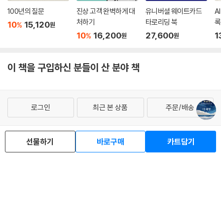
--- p.222
소비해야 하는지에 대해 알려주는 가장 새로운 책이다. 나아가 삶을 살아
100년의 질문
진상 고객 완벽하게 대
유니버셜 웨이트카드
A
가는 방식에 대해서도 새로운 시각을 제시하고 있다.”라고 말했다. 로스쿨
처하기
타로리딩 북
록
10
15,120
“행운은 효율성과 상통하는 개념이에요. 노력에 비해 쉽고 빠르게 원하는
%
원
학생이던 버락 오바마에게 책을 쓰라고 설득해 그를 세상에 알리기도 한
10
16,200
27,600
1
%
걸 얻는 거죠.” 고개를 끄덕이며 서윤의 말을 곱씹었다. 서윤의 말에 의하
원
원
그녀는 『더 해빙(The Having)』의 기획서를 보고 전 세계 에이전트를 자
면 행운은 하늘에서 무언가 갑자기 뚝 떨어지는 게 아니었다. 같은 노력을
처했다. 책의 미국 출판을 담당한 펭귄랜덤하우스 그룹 하모니북스의 도나
해도 남들보다 좀 더 쉽고 빠르게 목적지에 도달하는 것이었다. 울퉁불퉁
로프레도 수석에디터는 “인생을 바꿀 책”이라며“많은 독자들의 삶을 변
이 책을 구입하신 분들이 산 분야 책
한 흙길 대신 잘 닦인 고속도로 위를 달리는 것과 비슷했다.
화시킬 것”이라고 자신했다.
“제가 잘못 생각했나 봐요. 노력하지 않아도 하늘에서 돈 주머니가 떨어지
는 것이 행운인 줄로만 알았어요.” 서윤이 마시던 커피잔을 내려놓고 차분
로그인
최근 본 상품
주문/배송
하게 일러주었다. “행운은 우리의 노력에 곱셈이 되는 것이지 덧셈이 되는
고객센터 1544-3800
티켓 1544-6399
중고샵 1566-4295
것은 아니에요.” “네? 무슨 말씀이신지요?” “행운이 덧셈으로 온다면 노
eBook 1:1문의/채팅상담
선물하기
바로구매
카트담기
력이 ‘0’이어도 행운이 올 수 있겠죠.” “아, 그렇겠네요. ‘0+행운=행운’이
되겠어요.” “하지만 행운의 법칙은 그렇지 않아요. 행운은 곱하기죠. 내 노
예스이십사(주) 사업자 정보
력이 0이면 거기에 아무리 행운을 곱해도 결과는 0이에요. 아무것도 얻을
이용약관
개인정보처리방침
청소년보호정책
수 없다는 말이에요.” “이제 알 것 같아요. 노력한 것을 몇 배로 돌려받는
PC버전
회사소개
거래처관계자께
도서홍보
광고
것이 행운이란 말씀이시군요. 그 결과에 감사하고, 그 마음으로 계속 노력
해서 더 커다란 성과를 얻고…, 그렇게 선순환을 이루는 거군요!” 그녀가
Copyright © YES24 Corp. All Rights Reserved.
MATOM11
고개를 끄덕인 뒤 단호한 표정으로 말했다. “공짜를 원하는 사람이 부자가