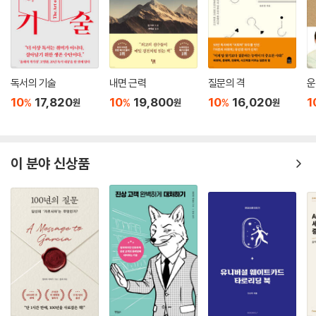
책은 동서양을 망라해 지금 이 시대를 사는 사람들에게 필요한 메시지를
있고 뱃멀미를 할 수도 있겠죠. 문제는 이러다 배가 난파하면 어쩌나 하고
전하고 있다. 마음이 편안해지는 것, 부자가 되는 것, 자신이 원하는 것이
불안에 굴복한다는 데 있어요. 배가 흔들리는 것도 항해의 일부라는 걸 잊
무엇인지 찾고 그 삶을 사는 것, 타인을 의식하지 않고 오롯이 나에게 집중
으시면 안 돼요.”
하는 것, 지금 이 순간을 사는 것 등. 두 사람의 대화를 통해 쉽게 배울 수 있
--- p.206
는 Having의 가르침은 현실적이고 지속가능한 변화를 일으키도록 돕는
독서의 기술
내면 근력
질문의 격
운
다. 이 책을 먼저 읽은 해외 독자들의 리뷰가 그것을 뒷받침하고 있다.
“통계적으로 한번 살펴보죠. 제 데이터에 따르면 누구나 인생에서 2~5번
10
17,820
10
19,800
10
16,020
1
%
%
%
원
원
원
정도 퀀텀 점프를 할 수 있는 기회를 만나게 돼요. 다만 안타깝게도 이 시기
“오디오북을 세 번 듣고 가족들에게 반드시 읽어야 할 책이라고 추천했다.
를 활용해 부자가 되는 사람은 전체의 3% 정도뿐이에요. 나머지는 그것이
위로와 통찰을 주고 동기를 불어넣어 주는 책이다.”(Paolo Pometto, It
기회인지도 모르고 지나쳐 버리죠. 좋은 흐름을 포착해내지 못한 탓이에
aly)
이 분야 신상품
요.” ‘퀀텀 점프’라는 표현에 관심이 갔다. 계단을 뛰어오르듯 한 번에 더 높
“책이 안내하는 대로 따르기 시작한 뒤부터 삶에서 혼란이 줄어들었
은 곳으로 올라갈 수 있다는 의미였다. 서윤을 다시 만나게 된 그 순간이 내
다!”(Gertrude Kald, Germany)
인생에 찾아온 퀀텀 점프는 아니었을까? “꼭 그 기회를 잡고 싶어요. 노트
쓰는 법을 자세하게 가르쳐주세요.” “문장은 단순한 것이 더 좋아요. ‘나는
돈에 대한 불안이 사라졌다. 돈 때문에 내 가치를 낮게 평가하는 일도 더 이
가지고 있다(I have~)’로 지금 자신에게 있는 것을 적고 ‘나는 느낀다(I fe
상은 없다. 마인드가 바뀌자 놀랍게도 예상치 못한 돈이 계속 들어오고 있
el~)’로 자신의 감정을 표현하면 돼요. 그 뒤에 감사나 감탄의 표현을 덧붙
다!(Elisha Sander, Canada)
여도 멋지겠죠. 매일 쓰는 분들도 있지만 저는 한 주에 3, 4회 쓰는 것을 더
권해요. 하루도 빠지지 않고 써야 한다는 의무감에 시달리지 않도록 말이
또한 『더 해빙(The Having)』의 가능성을 처음 알아본 출판 에이전트 제
죠.”
인 디스털((Jane Dystel)은 “이 책은 돈과 저축, 그리고 우리가 어떻게