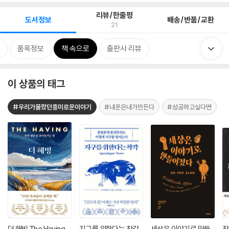
리뷰/한줄평
도서정보
배송/반품/교환
21
품목정보
책 속으로
출판사 리뷰
이 상품의 태그
#우리가몰랐던흥미로운이야기
#내운은내가만든다
#성공하고싶다면
더 해빙 The Having
지구를 위한다는 착각
세상은 이야기로 만들
작