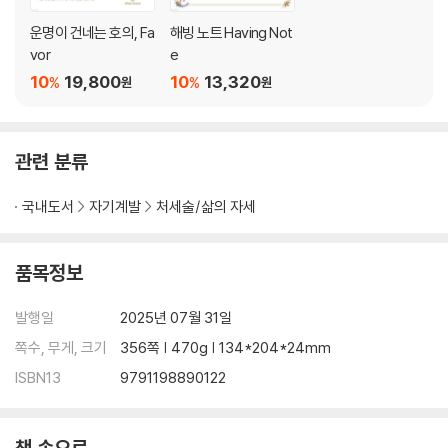
29. 운의 흐름을 탄 사람들
운명이 건네는 호의, Fa
해빙 노트 Having Not
30. 무의식은 알고 있다
vor
e
31. ‘있음’을 입력하라
10
19,800
10
13,320
%
%
원
원
- Having으로 운명의 상대를 만나다
32. 상생
- 구루 스토리_행운의 여신
관련 분류
6부. 행운의 길을 걷다
국내도서
자기계발
처세술/삶의 자세
33. 대나무 숲
34. 악연에 빠지는 이유
품목정보
- 꿈이 클수록 기다림도 길다
35. 토성 리턴
발행일
2025년 07월 31일
- 시련을 기회로
쪽수, 무게, 크기
356쪽 | 470g | 134*204*24mm
36. 고정관념을 깨라
- 나이가 많아도
ISBN13
9791198890122
37. 부자가 되기 어려운 세상
38. 매트릭스를 탈출하라
책 속으로
39. 진정한 나 자신의 목소리를 듣다