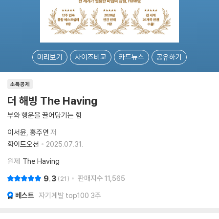
미리보기
사이즈비교
카드뉴스
공유하기
소득공제
더 해빙 The Having
부와 행운을 끌어당기는 힘
이서윤
홍주연
저
화이트오션
2025.07.31.
원제
The Having
9.3
판매지수
11,565
21
베스트
자기계발 top100 3주