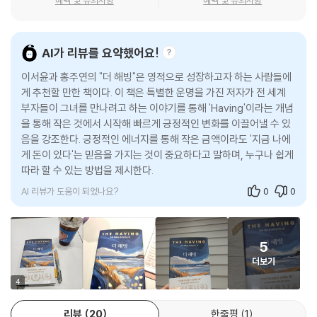
혜택 및 유의사항
혜택 및 유의사항
느끼지도 못할 만큼 자연스러운 태도로 굳어져 있어요. 사실 진짜 부자들
을 이루지 못할 것”이라고 생각했다. 미래에 대한 예측은 더 비관적이었다.
은 Having을 삶의 일부처럼 실천하고 있답니다.” “진짜 부자라니요?”
응답자의 절반 이상(54.4%)이 자식 세대의 계층 이동 가능성이 ‘낮다’고
“세상에는 두 종류의 부자가 있어요. 진짜 부자와 가짜 부자죠.” 그녀가 차
답한 것이다. 더욱이 인공지능(AI)으로 인한 일자리 감소, 예상치 못한 질
AI가 리뷰를 요약했어요!
분하게 말을 이어갔다.
병의 확산이나 글로벌 경기 침체 등으로 인해 사람들의 불안감은 더욱 커
이서윤과 홍주연의 "더 해빙"은 영적으로 성장하고자 하는 사람들에
지고 있다.
“10만 명의 데이터를 분석한 결과 진짜 부자들에게 공통점이 있었어요. 모
게 추천할 만한 책이다. 이 책은 특별한 운명을 가진 저자가 전 세계
부자들이 그녀를 만나려고 하는 이야기를 통해 'Having'이라는 개념
두 Having을 하고 있다는 점이죠. 그들이 부를 형성한 과정을 봐도 Havin
이처럼 ‘수저론’이 대세를 이루는 이 시대에 자신의 힘으로 부를 이루는 것
을 통해 작은 것에서 시작해 빠르게 긍정적인 변화를 이끌어낼 수 있
g은 분명 부로 가는 가장 빠르고 효율적인 방법이에요.”
은 불가능한 걸까? 우리를 짓누르는 불안감에서 벗어나 자신이 원하는 삶
음을 강조한다. 긍정적인 에너지를 통해 작은 금액이라도 '지금 나에
--- p.91
을 향해 편안하게 나아갈 수 있는 방법은 없는 것일까? 현재를 희생하지 않
게 돈이 있다'는 믿음을 가지는 것이 중요하다고 말하며, 누구나 쉽게
고 행복한 부자로 살 수 있는 길이 있다면 그것은 무엇일까?
따라 할 수 있는 방법을 제시한다.
“진짜 부자는 돈을 쓰면서 그것을 기쁨으로 누릴 줄 알죠. 지금 주머니에
AI 리뷰가 도움이 되었나요?
0
0
얼마가 있는지는 중요치 않아요. 돈을 쓰는 그 순간 Having을 하는 것이
대기업 창업주와 주요 경영인, 대형 투자자가 절체절명의 순간 찾는 사람,
핵심이에요. 그 감정 에너지로 돈을 끌어당기거든요. 아무리 작은 액수도
이서윤. 그들은 그녀에게 자문을 구한 뒤 일생일대의 기회를 잡는 인생의
상관없어요. Having은 단돈 1달러라도 ‘지금 나에게 돈이 있다’는 것에 집
퀀텀 점프를 이루어냈다. 상위 0.01%가 찾는 행운의 여신이자 미국과 유
중하는 데서 시작해요. 그 감정이 커져갈수록 돈을 벌 수 있는 내 능력에 감
5
럽 독자들이 열광하는 통찰가 이서윤은 물려받은 재산이나 뛰어난 학벌,
사하게 되죠. 돈을 벌어다 준 세상에게도 감사하게 되고요. 그렇게 더 큰 돈
더보기
남다른 재능이 없어도 누구나 자신의 힘으로 부와 행운을 누릴 수 있다고
이 돌아올 것을 아는 것, 그것이 진짜 부자의 마음이에요.”
4
말한다. 일곱 살에 운명학에 입문해 동서양의 고전을 마스터하고 수십 년
--- p.94
동안 한국의 경제계 리더들을 자문해온 그녀가 알려주는 방법은 행운을 끌
리뷰
20
한줄평
1