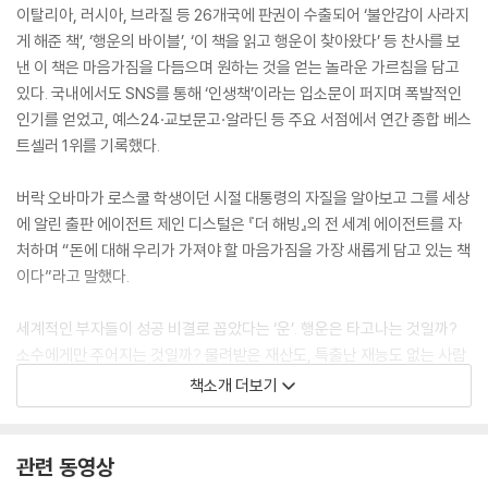
이탈리아, 러시아, 브라질 등 26개국에 판권이 수출되어 ‘불안감이 사라지
게 해준 책’, ‘행운의 바이블’, ‘이 책을 읽고 행운이 찾아왔다’ 등 찬사를 보
낸 이 책은 마음가짐을 다듬으며 원하는 것을 얻는 놀라운 가르침을 담고
있다. 국내에서도 SNS를 통해 ‘인생책’이라는 입소문이 퍼지며 폭발적인
인기를 얻었고, 예스24·교보문고·알라딘 등 주요 서점에서 연간 종합 베스
트셀러 1위를 기록했다.
버락 오바마가 로스쿨 학생이던 시절 대통령의 자질을 알아보고 그를 세상
에 알린 출판 에이전트 제인 디스털은 『더 해빙』의 전 세계 에이전트를 자
처하며 “돈에 대해 우리가 가져야 할 마음가짐을 가장 새롭게 담고 있는 책
이다”라고 말했다.
세계적인 부자들이 성공 비결로 꼽았다는 ‘운’. 행운은 타고나는 것일까?
소수에게만 주어지는 것일까? 물려받은 재산도, 특출난 재능도 없는 사람
도 부자가 될 수 있을까? 대기업 창업주와 주요 경영인, 대형 투자자가 절
책소개 더보기
체절명의 순간 찾는 사람, 이서윤. 그들은 그녀에게 자문을 구한 뒤 일생일
대의 기회를 잡는 인생의 퀀텀 점프를 이루어냈다.ㅤ
관련 동영상
일곱 살에 운명학에 입문해 동서양의 고전을 마스터하고 오랜 기간 한국의