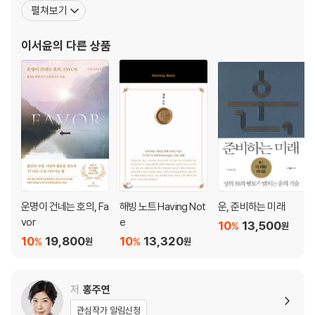
한 지지를 받고 있다. 버락 오바마 미 대통령의 출판 에이전트였던 제
펼쳐보기
12. 돈을 끌어당기는 힘
인 디스털은 이서윤의 에이전트를 자처하며 “삶을 살아가는 방식에
- Having으로 섬을 산 남자
대해서 새로운 시각을 제시한다.”고 말했다. 『미라클』, 『호오포노포
이서윤
의 다른 상품
- 아버지가 남긴 유산, Having
노의 비밀』의 저자 조 비테일은
13. 귀인
- 진짜 부자와 가짜 부자의 귀인
- 구루 스토리_고등학생 구루가 되다
3부. 감정에 답이 있다
14. Having을 시작하다
15. 소비할 때의 마음
16. 새로운 키워드
운명이 건네는 호의, Fa
해빙 노트 Having Not
운, 준비하는 미래
- 그릇을 채우다
vor
e
10
13,500
%
원
17. 감정의 힘
10
19,800
10
13,320
%
%
원
원
- 턴어라운드
18. Having 신호등
- 구루 스토리_비바람이 치다
저
홍주연
관심작가 알림신청