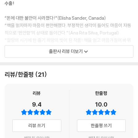
Having의 느낌이 이런 걸까요?” “어떤 느낌인지 이야기해보세요.”
수출!
--- p.47
“돈에 대한 불안이 사라졌다!”(Elisha Sander, Canada)
“전등 스위치를 켠다고 생각해보세요. 그동안 소비할 때마다 ‘없음’의 스위
“책을 읽자마자 마음이 편안해졌다. 부정적인 생각이 들어도 마음이 자동
치를 켠 셈이에요. 그 결과 부정적 감정에 빠져들 수밖에 없었던 거죠. ‘있
적으로 ‘편안함’의 상태로 돌아간다.”(Ana Rita Silva, Portugal)
음’의 감정이 들어설 공간은 없었고요. 반면 Having 스위치를 켜자 그에
“절망의 시기에 한 줄기 희망의 빛이 된 작품! 책을 읽고 마음가짐이 바뀌
맞는 긍정적 감정이 자연스럽게 나타난 거랍니다. 이 차이가 만드는 변화
자 대여섯 개의 놀라운 기회들이 찾아오기 시작했다!”(Sudipta Ghosh,
출판사 리뷰 더보기
를 안다면 놀랄 수밖에 없을 거예요.” 서윤의 설명에 계속 귀를 기울였다.
Australia)
“우리는 세상의 어떤 것도 있는 그대로 인식할 수 없어요. 그저 주의를 기
미국과 유럽의 독자들이 ‘불안감이 사라지게 해준 책’, ‘행운의 바이블’, ‘매
리뷰/한줄평
21
울이는 것에 따라 세상을 인식하죠. 무언가를 원해본 적 있으시죠? 하얀색
일 아침마다 읽는 책’이라며 찬사를 보낸 한국 책이 있다. 국내 최초로 세계
운동화를 예로 들어보죠. 갑자기 온 세상에 하얀 운동화만 보일 거예요. 마
1위 출판사인 펭귄랜덤하우스에 의해 미국에서 선(先)출간된 이 책은 프
찬가지로 ‘있음’에 주의를 기울인다면 홍 기자님을 둘러싼 세계는 다르게
랑스, 독일, 이탈리아, 러시아 등 모두 26개국에 판권이 팔리며 한국 자기
리뷰
한줄평
인식될 거예요. ‘없음’의 세상에서 ‘있음’의 세상으로요. 그 감정의 파장이
계발서 가운데 최초로 서구시장에 진입했으며, 국내 주요 서점에서 연간
9.4
10.0
홍 기자님의 세상을 바꿔가죠.”
종합 베스트셀러 1위에 올랐다. 바로 ‘행운의 여신’이라 불리는 이서윤이
--- p.52
알려주는 부와 행운을 끌어당기는 힘, 『더 해빙(The Having)』이다.
리뷰 쓰기
한줄평 쓰기
“궁금한 것이 하나 있어요. 부자들도 다 Having을 할까요?” 기다렸다는
‘부(富)로 가는 사다리’가 무너졌다는 지금, 평범한 사람도 부자가 될 수 있
듯 서윤이 바로 대답했다. “네, Having은 그들의 생활에 녹아 있죠. 스스로
을까? 통계청 조사 결과 한국인 10명 중 6.5명은 “노력만으로 계층 상승