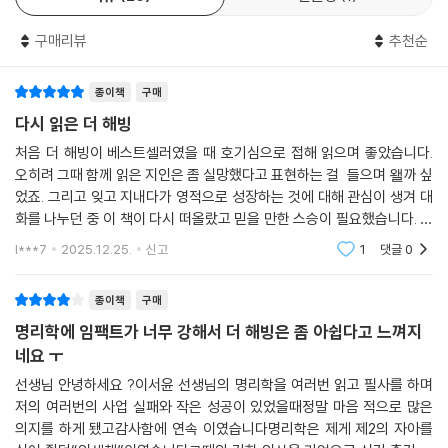
어당기는 힘, ‘Having’이다. 이서윤은 책에서 Having에 대해 다음과 같이
매일 새벽 네 시에 하루를 시작하는 것. 어린 시절부터 지금까지 하루도 빠
설명한다.
구매리뷰
추천순
지지 않고 지켜온 일과다. 이 시간 서윤은 명상을 통해 내면의 에너지에 집
중한 뒤 수많은 사례들을 비교하고 분석해 나갔다. 공부를 하면서 일찌감
“Having은 돈을 쓰는 이 순간 ‘가지고 있음’을 ‘충만하게’ 느끼는 것이에
치 터득한 사실이 있었다. 통찰력을 키우는 열쇠가 데이터에 있다는 사실
종이책
구매
요. 어떻게 부자가 될 수 있는지에 대해 여러 답이 있겠지만 부자가 되는 가
이었다. 역사적 인물들의 자료나 다양한 사람들의 실제 사례를 검토하다
장 간단하고 효율적인 방법은 이것이에요.”
다시 읽은 더 해빙
보면 책에서 얻지 못한 깨달음이 찾아오곤 했다.
“Having은 부를 끌어당기는 힘이에요. 같은 노력을 하더라도 더 많은 물
처음 더 해빙이 베스트셀러였을 때 호기심으로 접해 읽으며 좋았습니다.
을 쉽게 채울 수 있도록 도와주죠. 이 모든 것들은 자신이 갖고 있는 감정만
오히려 그때 함께 읽은 지인은 좀 실망했다고 표현하는 걸 들으며 왤까 싶
그녀가 쓰는 분석 방법은 다양하다. 그중 하나가 같은 운명을 갖고 다른 시
으로 충분히 조절할 수 있어요.”
었죠. 그리고 잊고 지내다가 영적으로 성장하는 것에 대해 관심이 생겨 대
대를 살았거나 같은 운명으로 다른 나라에서 산 사람들을 살펴보는 것이
“자신이 진정으로 원하는 것을 따라가다 보면 낭비나 과시적 소비와는 자
화를 나누던 중 이 책이 다시 떠올랐고 믿을 만한 스승이 필요했습니다. 이
다. 부자들의 데이터는 재산의 크기와 성격에 따라 보다 정밀하게 나뉜다.
미 읽어본 분께 다시 읽어보시는 것도 추천합니다.
연스럽게 멀어지게 되죠. 파도를 타듯 자연스럽게 부의 흐름을 타게 되는
l***7
2025.12.25.
신고
1
댓글
0
같은 재산이 있는 사람도 부동산, 금융, 현금 중 무엇이 많은지에 따라 분석
거예요. 노를 저을 것도 없이 그저 보트를 탄 채 그 물결 위에 떠 있기만 하
된다. 금융 자산에서는 주식, 채권, 파생 상품의 비중까지 검토되고 주식의
면 돼요.”
종이책
구매
경우 직접 투자인지 간접 투자인지, 어떤 종목에서 언제 돈을 벌었는지, 이
모든 것이 구체적으로 살펴진다.
명리학에 임팩트가 너무 강해서 더 해빙은 좀 아쉽다고 느껴지
저자 이서윤은 수만 건의 사례를 직접 분석한 결과와 동서양의 고전 및 심
네요 ㅜ
리학, 양자물리학과 뇌과학 등을 넘나드는 설명으로 독자들을 부와 행운의
부자들은 재산 규모에 따라 한 번 더 나뉘게 된다. 1억 달러 이하는 1천만, 2
선생님 안녕하세요 ?이서윤 선생님의 명리학을 여러번 읽고 필사를 하며
세계로 인도한다. 자신의 감정을 활용해 쉽고 빠르게 풍요로운 삶을 누릴
천만, 4천만, 7천만, 1억 달러로, 그리고 1억~10억 달러의 구간은 세 단계
저의 여러번의 사업 실패와 작은 성공이 있었을때정말 마음 적으로 많은
수 있도록 돕는 이 책은, 자신을 괴롭히는 불안감에서 벗어나 진정으로 원
로 구분되는 것이다. 여기에 중산층 및 서민층의 자료까지 더한 결과 서윤
의지를 하게 됐고감사함에 연속 이였습니다명리학은 제게 제2의 자아를
하는 인생을 살 수 있도록 이끌어준다.