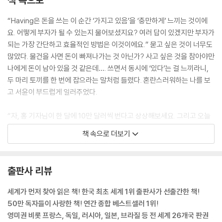
40. 새로운 길이 나타나다
“Having은 돈을 쓰는 이 순간 ‘가지고 있음’을 ‘충만하게’ 느끼는 것이에
요. 어떻게 부자가 될 수 있는지 물어보셨지요? 여러 답이 있겠지만 부자가
되는 가장 간단하고 효율적인 방법은 이것이에요.” 묻고 싶은 것이 너무도
많았다. 물건을 사면 돈이 빠져나가는 것 아닌가? 사고 싶은 것을 참아야만
나에게 돈이 남아 있을 것 같은데…. 쓰면서 동시에 ‘있다’는 걸 느끼라니,
두 마리 토끼를 한 번에 잡으라는 말처럼 들렸다. 혼란스러워하는 나를 보
고 서윤이 부드럽게 일러주었다.
“자, 홍 기자님이 한 달에 10만 달러씩 번다고 상상해보세요. 그리고 오늘
다시 이 휴대전화를 산다고 해보죠. 이번에도 같은 기분일까요?” 눈을 감
책 속으로 더보기
고 통장에 거액이 찍히는 장면을 그려보았다. 그 즉시 짜릿한 쾌감이 온몸
을 지나가는 것 같았다. 입가에는 저절로 미소가 떠올랐다. 잠시 후 휴대전
화를 다시 봤을 때 나는 깜짝 놀랄 수밖에 없었다. 느낌이 180도로 달라진
출판사 리뷰
것이다! 비싸게만 보이던 그 전화기가 이제는 만만하게 느껴졌다.
세계가 먼저 찾아 읽은 책! 한국 최초 세계 1위 출판사가 선출간한 책!
‘이건 뭐, 전혀 부담이 안 되네. 기분 좋게 사도 되겠어. 돈이 충분한데 뭐 어
50만 독자들이 사랑한 책! 연간 종합 베스트셀러 1위!
때?’ 여기까지 생각하고 빠르게 대답했다. “생각만 해도 기분이 좋아져요.
영미권 비롯 프랑스, 독일, 러시아, 일본, 브라질 등 전 세계 26개국 판권