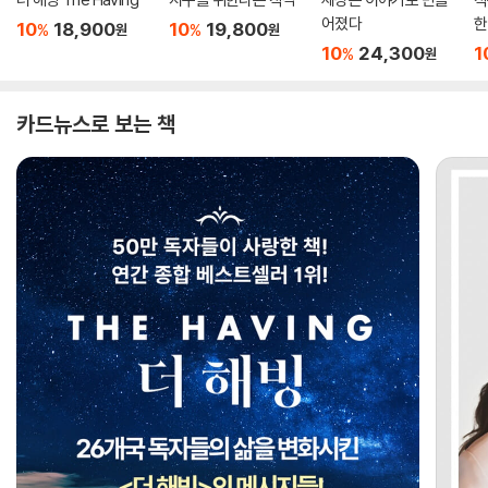
어졌다
한
10
18,900
10
19,800
%
%
원
원
10
24,300
1
%
원
카드뉴스로 보는 책