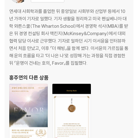
4부. 불안에서 해방되려면
연세대 사회학과를 졸업한 뒤 중앙일보 사회부와 산업부 등에서 10
19. 빨간불
년 가까이 기자로 일했다. 기자 생활을 정리하고 미국 펜실베니아 대
20. 진정한 편안함
학 와튼스쿨(The Wharton School)에서 경영학 석사(MBA)를 받
21. 부의 근력을 키워라
은 뒤 경영 컨설팅 회사 맥킨지(McKinsey&Company)에서 대외
- 더 적은 재산을 물려받아도
협력 담당 이사로 근무했다. 기자로 일하던 시기 이서윤을 인터뷰하
22. 아무리 애써도 여전히 불안하다면
면서 처음 만났고, 이후 『더 해빙』을 함께 썼다. 이서윤의 가르침을 통
- 꿈을 이루다
해 운의 흐름을 타고 ‘더 나은 나’로 성장해 가는 과정을 직접 경험한
23. 간절히 원하면 이루어지지 않는다
뒤 『운명이 건네는 호의, Favor』를 집필했다.
24. Having 노트
- 구루 스토리_날개를 펼치다
홍주연
의 다른 상품
5부. 행운의 법칙
25. 인생의 변화
26. 행운이 찾아오다
27. 완벽한 휴가
28. 운의 법칙
- 행운의 사나이