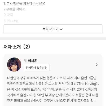
1. 부와 행운을 가져다주는 운명
2.ㅤ구루를 찾아서
3. 재회
4. Having
5.ㅤHaving의 비밀
목차 더보기
- Having으로 위기를 벗어난 사업가
6. 누구나 부자가 될 수 있다
- 아름다운 꽃을 피웠구나
저자 소개
2
7. 불안에서 벗어나는 방법
8. 낭비와 과시
- 구루 스토리_구루의 길
저
이서윤
관심작가 알림신청
2부. 돈을 끌어오는 사람 vs 돈을 밀어내는 사람
대한민국 상위 0.01%가 찾는 행운의 마스터. 세계 최대 출판그룹인
9. 베로나의 햇살
펭귄랜덤하우스에서 선출간한 그녀의 저서 『더 해빙(The Having)』
10. 진짜 부자
은 미국을 비롯해 프랑스, 이탈리아, 일본 등 전 세계 20개국 이상의
- 일본 ‘경영의 신’이 말하는 세 가지 은혜
국가에서 출간되어 총 50만 부 이상 판매되었다. 이서윤은 운에 대한
11. 가짜 부자
깊은 통찰과 삶을 바라보는 따뜻한 시선으로 전 세계 독자들의 열렬
- 부자의 금덩이