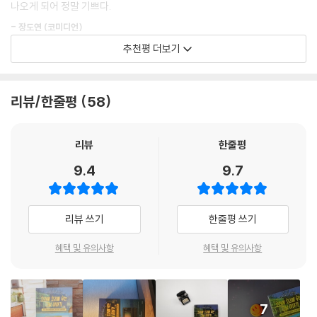
나오게 되어 정말 기쁘다.
했어. 전국 곳곳에서 사람들이 흔적도 없이 사라지는 일이 이어진 거야! 심
츠가 넘쳐흐르고, 방송을 포함한 올드 미디어의 영향력은 날이 갈수록 점
지어 이 사람들은 서로 아무런 연관도 없던 사람들이었어. 유일한 연결고
- 장도연 (코미디언)
점 줄어만 간다. 그러다 보면 방송사는 생존을 위해서 좀 더 ‘안전한’ 길에
리는 10월 28일! 10월 28일에 무슨 일이 일어나는 걸까? 사라진 사람들
추천평 더보기
더 많이 투자할 수밖에 없다. 자극적인 드라마, 시청률을 많이 뽑아낼 수 있
은 어디로 간 걸까?
“이거 실화냐?”를 외칠 수밖에 없는 기구한 사연들. 어디서 들어본 듯하지
는 예능. 들이는 제작비에 비해서 시청률을 많이 뽑아내기도 어렵고, 광고
---「여섯 번째 이야기 1992 휴거 소동」중에서
만 자세한 내막은 몰랐던 그날의 이야기. 기가 막힌 이야기들 속에 기가 막
를 따오기도 어려운 시사 교양 프로그램의 입지가 좁아지는 것은 그야말로
힌 시대의 모습이 보인다. 우리가 만들어낸 이야기는 훗날 어떤 의미로 남
리뷰/한줄평
58
‘어쩔 수 없는’ 시대의 흐름이었을지도 모른다. 더욱이 사람들은 이제 시사
당시 여론의 관심이 높았던 만큼, 이들의 재판도 속전속결로 진행됐어. 재
을까? 빠져들듯 읽다 보면 어느새 우리의 모습을 되돌아보게 되는, 이야기
교양을 접하기 위해서 더 이상 전적으로 텔레비전에 의존하지 않는 시대
판 결과, 지존파 여섯 명 모두 사형 판결을 받았지. 그리고 7개월 뒤, 모두
로 그려낸 대한민국의 자화상!
다. 그런데 그런 흐름에 정면으로 거스르는 이단아가 있다. SBS의 〈꼬리에
리뷰
한줄평
형장의 이슬로 사라졌어. 그런데 이들은 왜 사람들을 잔혹하게 납치·살해
꼬리를 무는 그날 이야기〉가 바로 그 주인공이다. 내로라하는 예능 프로그
- 장성규 (아나운서)
하는 괴물이 됐을까?
9.4
9.7
램도 뛰어넘는 고공행진으로, 나날이 시청률 기록을 경신 중이다.
---「일곱 번째 이야기 지존파 납치 살인 사건」중에서
일각에서는 〈꼬꼬무〉와 〈유퀴즈〉(tvN)을 한데 엮으면서, 그 이례적인 성
당신이 몰랐던 ‘그날’, 과연 무슨 일이 있었던 걸까? 이제는 잊히고 만, 기묘
공 요인을 분석하기도 한다. 코로나 시대, 사람들 사이에서 팽배해진 ‘소
하고 흥미진진한 사건의 한 자락을 펼쳐서 파헤치는 본격 역사 미스터리
리뷰 쓰기
한줄평 쓰기
통’의 욕구, 화려한 연예인의 신변잡기가 아닌 우리 주변에 있는 평범한 일
스릴러. 우리에게 일어난 충격적인 사건들의 뒤에는 희노애락과 미스터리
반인들의 ‘진솔한’ 이야기 등이 그 요인으로 꼽힌다. 말하자면 이것은 눈높
가 꼬리를 물고 이어지며 뒤엉킨다. 청춘 시절 나의 눈과 귀를 잡아끌던 현
혜택 및 유의사항
혜택 및 유의사항
이의 전환이다. 특히나 〈꼬꼬무〉, 시사 교양이라고 하는 대분류 속에서 그
대사의 뜨거운 순간들이 여기 모두 담겨 있어.
전환은 유달리 극적이다. 지식과 정보를 일부 계층이 전유하는 시대가 지
- 장항준 (영화감독)
나고, 대중의 시대가 찾아오면서 각종 미디어에서는 “쉽게 배우는 ○
○”이라는 테마를 내세우곤 했다. 전문가가 대중의 눈높이로 내려와 말을
7