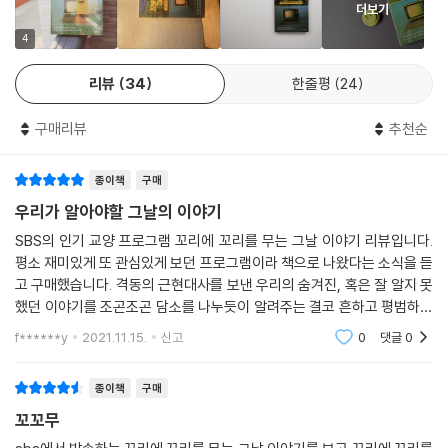
건넨다는 것. 물론 의미 있는 시도지만, 여기에도 한계는 있었다. 전문가는
더보기
어디까지나 전문가고, 온전히 일반인의 눈높이로 내려오는 건 사실상 불가
4
능한 일이다.
〈꼬꼬무〉에서는 아예 다른 접근 방식을 취한다. 이야기꾼들은 역사 전문가
리뷰
34
한줄평
24
가 아니거니와, 이야기를 듣는 사람들 또한 역사를 공부하고자 자리에 앉
은 사람들이 아니다. 이들이 주고받는 것은 어디까지나 ‘사람’의 ‘이야기’인
구매리뷰
추천순
것이다. “청춘 시절 나의 눈과 귀를 잡아끌던 현대사의 뜨거운 순간들이 여
기 모두 담겨 있”다고 표현한 장항준 감독의 말처럼, 이 시대를 살아가는
종이책
구매
평범한 소시민 개개인의 관점에서 역사를 바라본다. 그렇기에 〈꼬꼬무〉가
우리가 알아야할 그날의 이야기
자아내는 감정선은 시사 교양이라고, 역사 이야기라고 생각하기 어려울 정
SBS의 인기 교양 프로그램 꼬리에 꼬리를 무는 그날 이야기 리뷰입니다.
도로 극적이다. 이들은 이야기를 통해서 각자의 경험을 반추하며 울고 웃
평소 재미있게 또 관심있게 보던 프로그램이라 책으로 나왔다는 소식을 듣
는다. 이 책 『꼬리에 꼬리를 무는 그날 이야기』에는, 그런 생생한 ‘목소
고 구매했습니다. 격동의 근현대사를 보낸 우리의 숨겨진, 혹은 잘 알지 못
리’를 담아내고자 했던 제작팀의 의지가 고스란히 담겨 있다.
했던 이야기를 조곤조곤 담소를 나누듯이 알려주는 결코 흔하고 평범하지
않은 이야기들. 안타깝고 가슴아픈 이야기도 있지만 그냥 외면하지 않고
f******y
2021.11.15.
신고
0
댓글
0
“역사는 과거와 현재의 끊임없는 대화”
마주봄으로써 같
왜 우리는 〈꼬꼬무〉를 보면서 울고 웃을까?
종이책
구매
지나간 사건이 단지 과거에 머무를 뿐이라면, 오늘을 살아가는 우리가 거
꼬꼬무
기에서 얻을 것은 없을 것이다. 그러나 〈꼬꼬무〉에 쏟아지는 폭발적인 관심