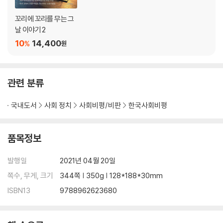
꼬리에 꼬리를 무는 그
날 이야기 2
10
14,400
%
원
관련 분류
국내도서
사회 정치
사회비평/비판
한국사회비평
품목정보
발행일
2021년 04월 20일
쪽수, 무게, 크기
344쪽 | 350g | 128*188*30mm
ISBN13
9788962623680