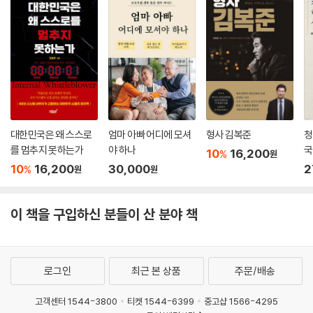
대한민국은 왜 스스로
엄마 아빠 어디에 모셔
형사 김복준
청
를 멈추지 못하는가
야 하나
국
10
16,200
%
원
위
10
16,200
30,000
2
%
원
원
이 책을 구입하신 분들이 산 분야 책
로그인
최근 본 상품
주문/배송
고객센터 1544-3800
티켓 1544-6399
중고샵 1566-4295