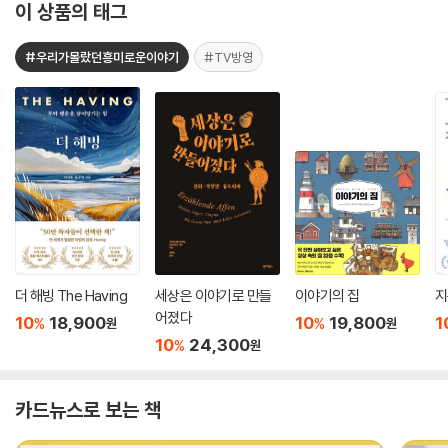
이 상품의 태그
#우리가몰랐던흥미로운이야기
#TV방영
더 해빙 The Having
세상은 이야기로 만들
이야기의 집
지
어졌다
10
18,900
10
19,800
1
%
%
원
원
10
24,300
%
원
카드뉴스로 보는 책