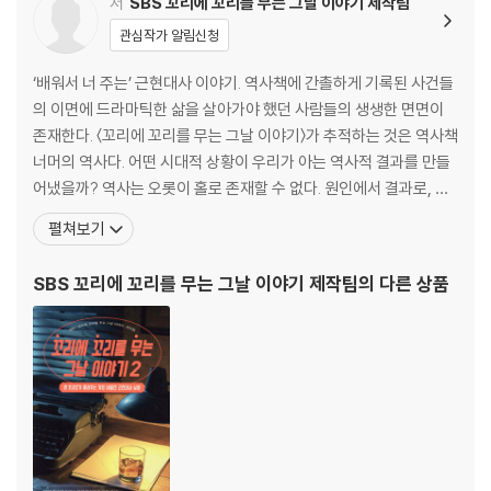
PD노트 / 안윤태 PD
저
SBS 꼬리에 꼬리를 무는 그날 이야기 제작팀
관심작가 알림신청
네 번째 이야기
미워할 수밖에 없는 죄, 미워할 수 없는 사람: 서진룸살롱 살인 사건 / 임동
‘배워서 너 주는’ 근현대사 이야기. 역사책에 간촐하게 기록된 사건들
순
의 이면에 드라마틱한 삶을 살아가야 했던 사람들의 생생한 면면이
PD노트 / 유혜승 PD
존재한다. 〈꼬리에 꼬리를 무는 그날 이야기〉가 추적하는 것은 역사책
너머의 역사다. 어떤 시대적 상황이 우리가 아는 역사적 결과를 만들
다섯 번째 이야기
어냈을까? 역사는 오롯이 홀로 존재할 수 없다. 원인에서 결과로, 이
유전유죄 무전유죄!: 탈옥수 지강헌 인질극 사건 / 이해연
야기꾼에게서 이야기 친구에게로, 제작진에게서 시청자에게로 ‘꼬리
펼쳐보기
PD노트 / 유혜승 PD
에 꼬리를 물고’ 이어지는 이야기는, 역사를 단순한 기록이 아닌 앞 세
대 사람들의 삶의 이야기로 바라보고 읽어내고자 하는 시도이다. 기
SBS 꼬리에 꼬리를 무는 그날 이야기 제작팀
의 다른 상품
여섯 번째 이야기
획 최태환CP 연출 최삼호, 안윤태, 박상
사람이 증발한다, 지구 최후의 날!: 1992 휴거 소동 / 이해연
PD노트 / 박상구 PD
일곱 번째 이야기
꽃분홍 아지트의 괴물들: 지존파 납치 살인 사건 / 손하늘
PD노트 / 이대성 PD