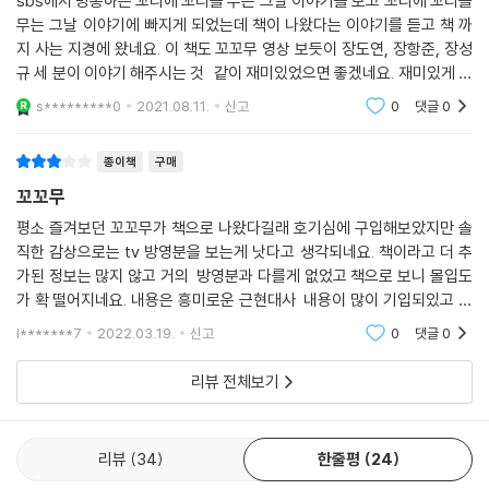
sbs에서 방송하는 꼬리에 꼬리를 무는 그날 이야기를 보고 꼬리에 꼬리를
과 반응을 보면 결코 그렇지 않다는 사실을 알 수 있다. 방송 제작팀이 방송
무는 그날 이야기에 빠지게 되었는데 책이 나왔다는 이야기를 듣고 책 까
에서 가장 강조하고 싶었다고 하는 것은 “오늘날을 살아가는 우리의 주관
지 사는 지경에 왔네요. 이 책도 꼬꼬무 영상 보듯이 장도연, 장항준, 장성
적인 시선”이다. 1955년의 ‘카사노바 박인수 사건’을 상기하면서 그날부
규 세 분이 이야기 해주시는 것 같이 재미있었으면 좋겠네요. 재미있게 읽
터 오늘날까지 이어지고 있는, 여성을 바라보는 사회의 시선을 복기한다.
겠습니다. 이번엔 이이경 님과 이현이 님과 같은 리액션이 제 입에서 나올
s*********0
2021.08.11.
신고
0
댓글
0
것 같아 기대
미치광이 살인마로 남은 ‘박흥숙’이라는 이름을 다시 떠올리면서, 국가 폭
력과 개발 패러다임에 의해 희생되고만 소시민 개개인의 삶을 반추한다. 1
종이책
구매
992년 휴거 소동에만 그치지 않고, 잊힐만 하면 다시 수면 위로 떠오르는
꼬꼬무
시한부 종말론의 존재는, 세대를 불문하고 사람들이 ‘현재’에 대해서 느끼
는 불안과 공포를 방증한다.
평소 즐겨보던 꼬꼬무가 책으로 나왔다길래 호기심에 구입해보았지만 솔
직한 감상으로는 tv 방영분을 보는게 낫다고 생각되네요. 책이라고 더 추
〈꼬꼬무〉 파일럿 방송에서부터 시즌 1 그리고 2021년 봄 방영을 시작한 시
가된 정보는 많지 않고 거의 방영분과 다를게 없었고 책으로 보니 몰입도
즌 2에 이르기까지, 지금껏 다양한 사건들을 방송으로 다루면서 거기에 대
가 확 떨어지네요. 내용은 흥미로운 근현대사 내용이 많이 기입되있고 끌
한 사람들의 목소리 또한 함께 분출되고 있다. 많은 사람이 〈꼬꼬무〉를 통
릴만한 소재긴 합니다. 그러나 이미 티비로 본 내용들이라 괜히 구입한 생
해 과거의 사건을 접하면서, 때로는 분노하고 때로는 공감하고 있다. 이 격
l*******7
2022.03.19.
신고
0
댓글
0
각도 듭니다.
렬한 반응은 ‘현재의 이야기’를 다루고자 했던 제작진의 의도가 시청자들
리뷰 전체보기
에게 고스란히 전달되었다는 증거이며, 동시에 이들의 이야기가 오늘날의
우리가 대답을 내놓아야 할 질문을 날카롭게 던지고 있다는 뜻이기도 하
다. 독자들은 『꼬리에 꼬리를 무는 그날 이야기』를 통해서, 보다 날카롭게
리뷰
34
한줄평
24
정제된 질문을 마주하게 될 것이다. 그리고 역사 속의 문제들을 통해서 오
늘날 우리 사회에 여전히 잔존해 있는 문제들을 직면한다.