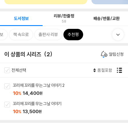
리뷰/한줄평
도서정보
배송/반품/교환
58
보
책 속으로
출판사 리뷰
추천평
이 상품의 시리즈
2
알림신청
전체선택
품절포함
꼬리에 꼬리를 무는 그날 이야기 2
10
14,400
%
원
꼬리에 꼬리를 무는 그날 이야기
10
13,500
%
원