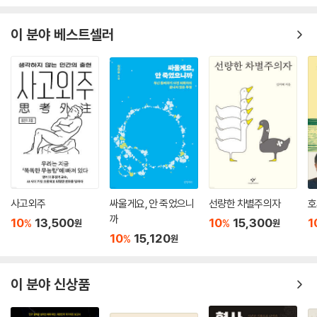
이 분야 베스트셀러
사고외주
싸울게요, 안 죽었으니
선량한 차별주의자
호
까
10
13,500
10
15,300
1
%
%
원
원
10
15,120
%
원
이 분야 신상품