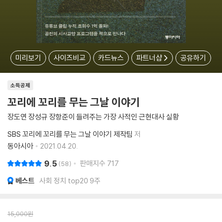
미리보기
사이즈비교
카드뉴스
파트너샵
공유하기
소득공제
꼬리에 꼬리를 무는 그날 이야기
장도연 장성규 장항준이 들려주는 가장 사적인 근현대사 실황
SBS 꼬리에 꼬리를 무는 그날 이야기 제작팀
저
동아시아
2021.04.20.
9.5
판매지수
717
58
베스트
사회 정치 top20 9주
15,000
원