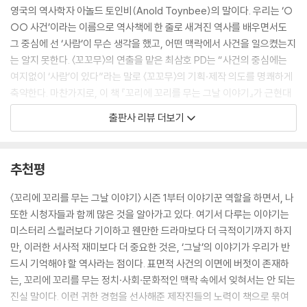
패가 아니었어. 그렇다 보니 만일 상부에서 시킨 일을 제대로 처리하지 못
영국의 역사학자 아놀드 토인비(Anold Toynbee)의 말이다. 우리는 ‘○
하면, 불이익을 받을 수 있었지. 일용직이니까 갑자기 다음 날부터는 출근
○○ 사건’이라는 이름으로 역사책에 한 줄로 새겨진 역사를 배우면서도
하지 말라고 해버릴 수도 있잖아. 그날 철거반원들도 생계를 위해서 무등
그 중심에 선 ‘사람’이 무슨 생각을 했고, 어떤 맥락에서 사건을 일으켰는지
산을 오른 거야. 결국 어떤 대책도 없이 무조건, 불까지 질러서라도 깨끗이
는 알지 못한다. 〈꼬꼬무〉의 연출을 맡은 최삼호 PD는 “사건의 중심에는
치우라고 한 건 국가인데 생존의 최전선에서, 힘없는 소시민들끼리 부딪혀
여지없이 ‘사람’이 있다”라는 말로 〈꼬꼬무〉의 기획·제작 의도를 명쾌하게
서 끔찍한 참극이 발생한 거지.
축약한다. 마찬가지로, 이 책 『꼬리에 꼬리를 무는 그날 이야기』가 근현대
---「세 번째 이야기 무등산 타잔 박흥숙 사건」중에서
사의 여러 가지 사건들을 통해서 캐치해내는 것은 역사적인 사실관계가 아
출판사 리뷰 더보기
니다. 사건이 일어나기까지 존재했던, 또한 사건 전후에 계속해서 상호작
방송 후 범죄자 미화라는 논란과 항의도 있었다. 맞다. 그는 끔찍한 살인을
용을 일으키며 끊임없이 변화하는 ‘사람’의 이야기다. 그렇기에 이 책이 이
저지른 범죄자다. 어떠한 이유라도 살인은 결코 정당화될 수 없다. 하지만
야기하는 것은 정보나 지식이 아니오, ‘이야기’ 그 자체다. 그리고 그 이야
추천평
그의 삶을 들여다보면서 이런 생각이 들었다. 누구나 마음속에 선과 악이
기를 듣고, 말하는 시간은 우리에게 역사를 넘어서, ‘우리 자신’을 들여다볼
존재할 것이고 나 또한 내 안에 있는 여러 가지 나의 모습을 마주할 때가 있
기회를 선사한다.
〈꼬리에 꼬리를 무는 그날 이야기〉 시즌 1부터 이야기꾼 역할을 하면서, 나
지 않은가. 그중 무엇이 나의 진짜 모습이라고 할 수 있을까. 그리고 스스로
또한 시청자들과 함께 많은 것을 알아가고 있다. 여기서 다루는 이야기는
에게 반문해본다. “나의 마지막은 과연 어떤 모습일까?”
‘쉽게 배우는 역사’에서, ‘쉽게 말하는 역사’로!
미스터리 스릴러보다 기이하고 웬만한 드라마보다 더 극적이기까지 하지
---「서진룸살롱 살인 가선 PD노트」중에서
시사 교양의 틀을 뒤엎는 전복적인 시도
만, 이러한 서사적 재미보다 더 중요한 것은, ‘그날’의 이야기가 우리가 반
드시 기억해야 할 역사라는 점이다. 표면적 사건의 이면에 버젓이 존재하
10월 28일! 이번에도 10월 28일이었어! 1992년 대한민국에는 이상한 사
“텔레비전 시사 교양의 시대는 끝났다” 괜히 하는 말이 아니다. 수년 전, 어
는, 꼬리에 꼬리를 무는 정치·사회·문화적인 맥락 속에서 잊혀서는 안 되는
건이 벌어졌어! 사람들이 스스로 목숨을 끊고 어렵게 가진 아이를 낙태하
쩌면 십수년 전부터 미디어 전문가들의 일각에서 조심스레 나오고 있던 소
진실 말이다. 이런 귀한 경험을 선사해준 제작진들의 노력이 책으로 묶여
는가 하면, 휴가를 나간 군인이 부대에 복귀하지 않고 그대로 사라지기도
리다. 사실 시사 교양만의 이야기는 아니다. 둘러보면 세상에는 온갖 콘텐