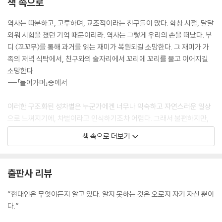
책 속으로
역사는 따분하고, 고루하며, 교조적이라는 친구들이 많다. 학창 시절, 달달
외워 시험을 쳤던 기억 때문이리라. 역사는 그렇게 우리의 손을 떠났다. 부
디 〈꼬꼬무〉를 통해 과거를 읽는 재미가 복원되길 소망한다. 그 재미가 가
족의 저녁 식탁에서, 친구와의 술자리에서 꼬리에 꼬리를 물고 이어지길
소망한다.
---「들어가며」중에서
이러한 구조화된 성차별은 누군가에겐 너무나 익숙하고 자연스러운 일상
으로 느껴지기에, 차별이라고 인식하기조차 어렵다. 그래서 불편하지만,
의심하고 경계하려는 노력이 필요하다. 내가 하는 말과 행동이 성차별적
책 속으로 더보기
의미를 담고 있진 않은가? 일상의 차별을 어떻게 인식하고 받아들일 것인
가? 우리가 살아가는 사회가 정말 평등한가?
---「카사노바 박인수 사건 PD노트」중에서
출판사 리뷰
그래서 그날 철거반원들도 절박하기는 마찬가지였어. 그중에는 구청 공무
“현대인은 무엇이든지 알고 있다. 알지 못하는 것은 오로지 자기 자신 뿐이
원도 있었지만 대부분은 구청에서 고용한 박봉의 일용직이야. 구청에서 그
다.”
사람들에게 맡긴 업무가 ‘철거’였던 것뿐이지, 조직적으로 동원된 철거 깡