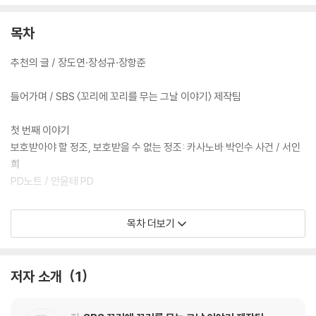
목차
추천의 글 / 장도연·장성규·장항준
들어가며 / SBS 〈꼬리에 꼬리를 무는 그날 이야기〉 제작팀
첫 번째 이야기
보호받아야 할 정조, 보호받을 수 없는 정조: 카사노바 박인수 사건 / 서인
희
PD노트 / 안윤태 PD
두 번째 이야기
목차 더보기
미궁 속에 남은 정치 테러: 공작명 KT 납치 사건 / 장윤정
PD노트 / 박기영 PD
저자 소개
1
세 번째 이야기
개돼지보다 못했던 사람들: 무등산 타잔 박흥숙 사건 / 서인희