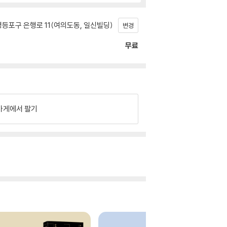
등포구 은행로 11(여의도동, 일신빌딩)
변경
무료
가게에서 팔기