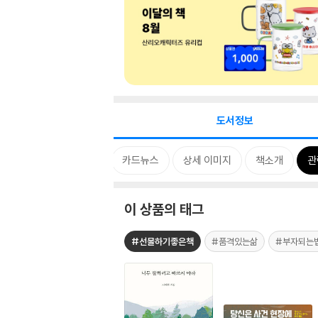
도서정보
태그
카드뉴스
상세 이미지
책소개
관
이 상품의 태그
#선물하기좋은책
#품격있는삶
#부자되는