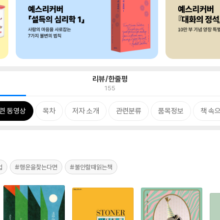
리뷰/한줄평
155
련 동영상
목차
저자 소개
관련분류
품목정보
책 속
법
#행운을찾는다면
#불안할때읽는책