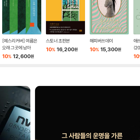
[예스리커버] 여름은
스토너 초판본
해피버쓰데이
애
오래 그곳에 남아
(2
10
16,200
10
15,300
%
%
원
원
10
12,600
10
%
원