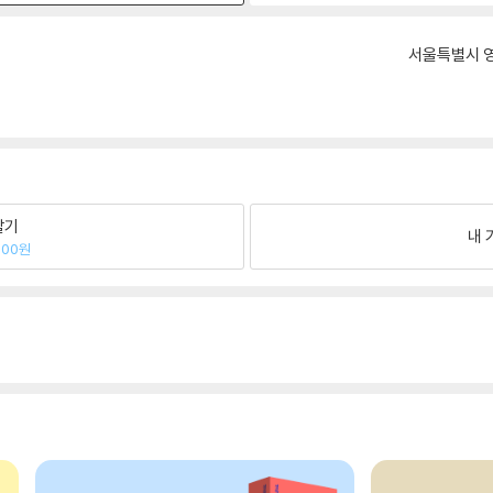
서울특별시 영
팔기
내 
200원