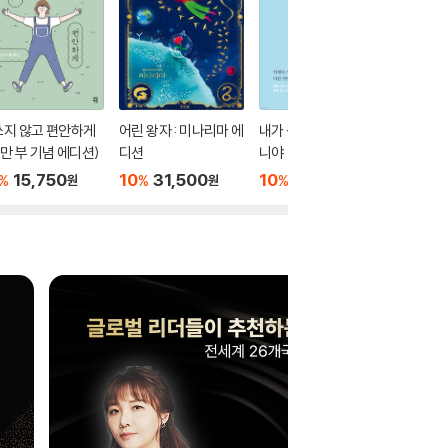
쓰지 않고 편안하게
어린 왕자 : 미나리마 에
내가 생각한 인생이 아
해리 포
0만 부 기념 에디션)
디션
니야
돌 : 미
15,750
10
31,500
10
16,200
10
3
%
%
%
%
원
원
원