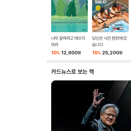
너무 잘하려고 애쓰지
당신은 사건 현장에 있
마라
습니다
10
12,600
10
25,200
%
%
원
원
카드뉴스로 보는 책