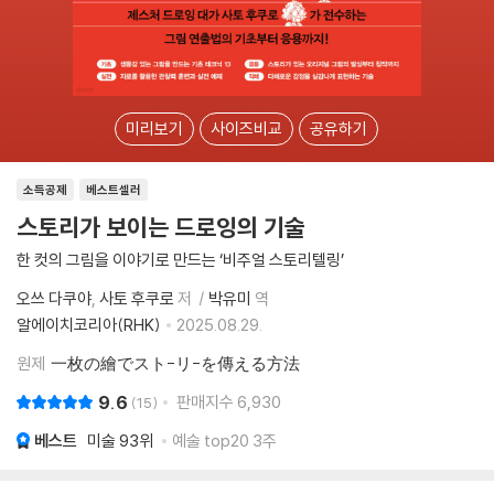
미리보기
사이즈비교
공유하기
소득공제
베스트셀러
스토리가 보이는 드로잉의 기술
한 컷의 그림을 이야기로 만드는 ‘비주얼 스토리텔링’
오쓰 다쿠야
사토 후쿠로
저
박유미
역
알에이치코리아(RHK)
2025.08.29.
원제
一枚の繪でスト-リ-を傳える方法
9.6
판매지수
6,930
15
베스트
미술
93위
예술 top20 3주