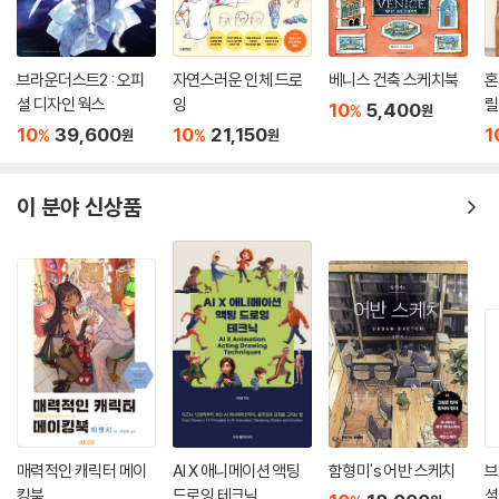
브라운더스트2 : 오피
자연스러운 인체 드로
베니스 건축 스케치북
혼
셜 디자인 웍스
잉
릴
10
5,400
%
원
초
10
39,600
10
21,150
1
%
%
원
원
이 분야 신상품
매력적인 캐릭터 메이
AI X 애니메이션 액팅
함형미's 어반 스케치
브
킹북
드로잉 테크닉
셜