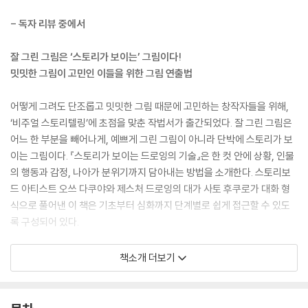
- 독자 리뷰 중에서
잘 그린 그림은 ‘스토리가 보이는’ 그림이다!
밋밋한 그림이 고민인 이들을 위한 그림 연출법
어떻게 그려도 단조롭고 밋밋한 그림 때문에 고민하는 창작자들을 위해,
‘비주얼 스토리텔링’에 초점을 맞춘 작법서가 출간되었다. 잘 그린 그림은
어느 한 부분을 빼어나게, 예쁘게 그린 그림이 아니라 단박에 스토리가 보
이는 그림이다. 『스토리가 보이는 드로잉의 기술』은 한 컷 안에 상황, 인물
의 행동과 감정, 나아가 분위기까지 담아내는 방법을 소개한다. 스토리보
드 아티스트 오쓰 다쿠야와 제스처 드로잉의 대가 사토 후쿠로가 대화 형
식으로 풀어낸 이 책은 기초부터 심화까지 단계별로 쉽게 접근할 수 있도
록 구성되어 있다.
두 저자는 ‘스토리가 보이는 그림’을 위해 무엇보다 그림 속 오브제가 명확
책소개 더보기
해야 한다고 강조한다. 이를 위해 독자는 라인 오브 액션, 제스처, 셰이프,
체인지와 푸시, 카메라 워크 등 13가지 핵심 기법을 훈련하게 된다. 나아가
실제 사물과 인물을 관찰하며 드로잉하는 방법, 스토리를 드러내는 핵심