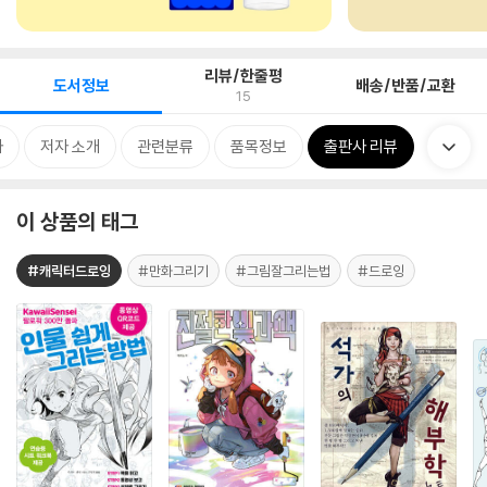
리뷰/한줄평
도서정보
배송/반품/교환
15
차
저자 소개
관련분류
품목정보
출판사 리뷰
이 상품의 태그
#캐릭터드로잉
#만화그리기
#그림잘그리는법
#드로잉