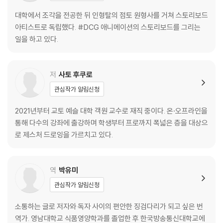
10 체인지와 푸시(변형과 과장)
PRACTICE 체인지와 푸시를 사용해보자
대학에서 조각을 전공한 뒤 인형탈의 점토 원형사를 거쳐 스토리보드
11 표정
아티스트로 독립했다. #DCG 애니메이션의 스토리보드를 그리는
12 구도
일을 하고 있다.
PRACTICE 전하고자 하는 인상에 알맞는 구도로 그려보자
13 투시도법과 카메라 워크
PRACTICE 아이 레벨과 틸트로 표현해보자
저
사토 후쿠로
COLUMN 비주얼 스토리텔링의 길잡이
관심작가 알림신청
CHAPTER 2. 실전편
2021년부터 교토 예슬 대학 객원 교수로 재직 중이다. 온·오프라인을
실제 사물과 인물을 관찰해서 그리기
통해 다수의 강좌에 출강하며 학생부터 프로까지 폭넓은 층을 대상으
로 제스처 드로잉을 가르치고 있다.
01 제스처 드로잉
02 포즈의 메인 아이디어
03 큰 스트로크
역
박유미
04 디테일 취사선택
관심작가 알림신청
05 제스처 드로잉 연습
PRACTICE LEVEL 1 나체나 얇은 옷을 입은 인체를 그려보자
소통하는 글로 저자와 독자 사이의 편안한 징검다리가 되고 싶은 번
PRACTICE LEVEL 2 편안한 옷을 입은 인체를 그려보자
역가. 영남대학교 식품영양학과를 졸업한 후 한국방송통신대학교에