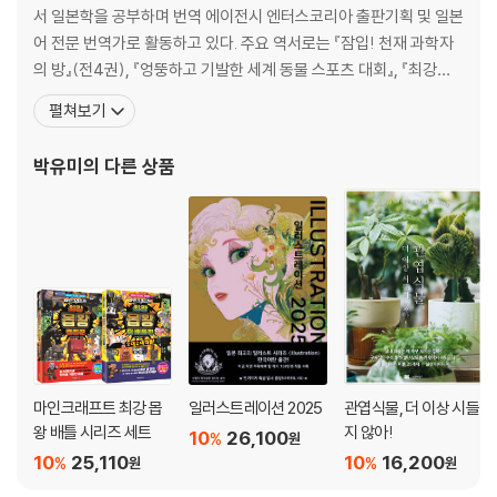
PRACTICE LEVEL 3 깊이가 있는 인체를 그려보자
서 일본학을 공부하며 번역 에이전시 엔터스코리아 출판기획 및 일본
PRACTICE LEVEL 4 포옹하는 두 사람의 인체를 그려보자
어 전문 번역가로 활동하고 있다. 주요 역서로는 『잠입! 천재 과학자
06 카페 스케치
의 방』(전4권), 『엉뚱하고 기발한 세계 동물 스포츠 대회』, 『최강왕
07 포즈의 메인 아이디어
놀라운 생물 대백과』, 『최강왕 동물 배틀』, 『최강왕 곤충 배틀』, 『늑대
펼쳐보기
08 인물 디테일
와 야생의 개』, 『곤충의 교미』, 『콜레스테롤을 낮추는 29가지 습관』,
09 배경과 소품
『당을 끊는 식사법』, 『원시인 식사법』, 『명작 의자 유래 사전』, 『세계
박유미
의 다른 상품
10 스토리가 보이는 연출
를 읽기 위한 그리스 로마 신
PRACTICE LEVEL 1 러프하게 그려보자
PRACTICE LEVEL 2 모델의 디테일을 그려보자
PRACTICE LEVEL 3 배경과 소품을 그려넣자
PRACTICE LEVEL 4 스토리가 보이도록 그려넣자
CHAPTER. 3 응용편
스토리가 보이는 그림 창작하기
마인크래프트 최강 몹
일러스트레이션 2025
관엽식물, 더 이상 시들
01 스토리가 보이는 그림
왕 배틀 시리즈 세트
지 않아!
10
26,100
02 아이디어 구상과 정리
%
원
10
25,110
10
16,200
%
%
원
원
03 자료 조사와 수집
04 썸네일 스케치