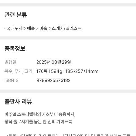
05 클린업(스토리를 전하는 그림 그리기)
PRACTICE 스토리가 보이는 그림을 창작해보자 ① 설렘
관련 분류
PRACTICE 스토리가 보이는 그림을 창작해보자 ② 절망
국내도서
예술
미술
스케치/일러스트
CHAPTER 4. 작례집
스토리를 통해 감정 전달하기
품목정보
01 기쁨
발행일
2025년 08월 29일
02 슬픔
쪽수, 무게, 크기
176쪽 | 584g | 185*257*14mm
COLUMN 영화를 통해 연출을 배운다
03 분노
ISBN13
9788925573182
04 긴장감
05 적대감
06 불안
출판사 리뷰
07 친밀감
비주얼 스토리텔링의 기초부터 응용까지,
COLUMN 현실에서 배우다
창작 홀로서기를 돕는 한 권의 가이드북
COLUMN 힘 빼고 편안하게!