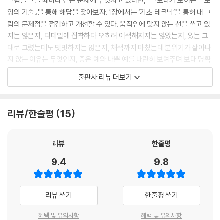
그림을 그릴 때마다 같은 문제에 부딪치고 있다면, 『스토리가 보이는 드로
잉의 기술』을 통해 해답을 찾아보자. 1장에서는 ‘기초 테크닉’을 통해 내 그
림의 문제점을 점검하고 개선할 수 있다. 움직임에 맞지 않는 선을 쓰고 있
지는 않은지, 디테일에 집착하다 오히려 어색해지지는 않았는지, 있는 그
대로 그렸는데도 밋밋하지는 않은지, 채색까지 마쳤는데 분위기가 살아나
지 않는 이유는 무엇인지, 좋은 예와 나쁜 예를 나란히 보여주며 보다 명확
하고 자연스러운 그림을 그릴 수 있도록 안내한다.
출판사 리뷰 더보기
2장에서는 관찰을 통한 드로잉 훈련을 다룬다. 실제 사물과 인물을 보면
서, 무엇을 그리고 무엇을 생략해야 효과적인지를 배우고, 그림 속에 스토
리뷰/한줄평
15
리가 살아나도록 핵심 포인트를 잡아내는 법을 익힌다.
3장과 4장에서는 단순히 따라 그리기를 넘어, 창작으로 나아가는 과정을
리뷰
한줄평
구체적으로 가르쳐준다. 아이디어 발상, 자료 수집과 활용, 러프한 썸네일
9.4
9.8
스케치에서 디테일한 클린업에 이르기까지 창작 프로세스를 단계별로 다
룬다. 이 프로세스를 따라 ‘감정’을 효과적으로 전달하는 작례집까지 수록
해 창작의 전 과정을 함께하며 익힐 수 있다.
리뷰 쓰기
한줄평 쓰기
또한 책 곳곳에는 저자의 짧은 칼럼이 실려 있다. 그 안에는 창작 과정에 유
혜택 및 유의사항
혜택 및 유의사항