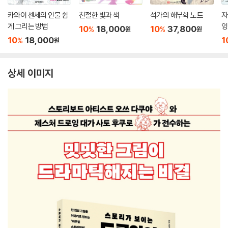
카와이 센세의 인물 쉽
친절한 빛과 색
석가의 해부학 노트
자
게 그리는 방법
잉
10
18,000
10
37,800
%
%
원
원
10
18,000
1
%
원
상세 이미지