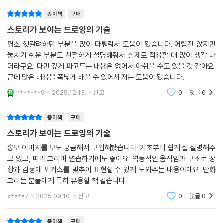
종이책
구매
스토리가 보이는 드로잉의 기술
평소 헷갈려하던 부분을 많이 다뤄줘서 도움이 됐습니다. 어렵진 않지만
놓치기 쉬운 부분도 친절하게 설명해줘서 실제로 적용할 때 많이 생각 나
더라구요. 다만 깊게 파고드는 내용은 없어서 아쉬울 수도 있을 것 같아요.
근데 많은 내용을 폭넓게 배울 수 있어서 저는 도움이 됐습니다..
n******9
2025.12.13.
신고
0
댓글
0
종이책
구매
스토리가 보이는 드로잉의 기술
홍보 이미지를 보도 궁금해서 구입해봤습니다. 기초부터 쉽게 잘 설명해주
고 있고, 따라 그리며 연습하기에도 좋아요. 역동적인 움직임과 구조로 상
황과 감정에 포커스를 맞추어 표현할 수 있게 도와주는 내용이에요. 만화
그리는 분들에게 특히 유용할 책 같습니다.
x****7
2025.09.10.
신고
0
댓글
0
종이책
구매