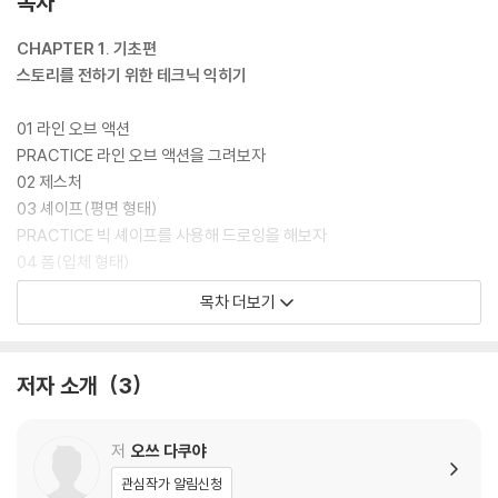
목차
포인트, 실전 예제 등을 통해 표현력을 확장할 수 있다. 또한 아이디어 발상
과 자료 수집 같은 실질적인 팁도 담겨 있어, 자신만의 오리지널 작품을 창
CHAPTER 1. 기초편
작하는 데 든든한 길잡이가 되어 준다.
스토리를 전하기 위한 테크닉 익히기
01 라인 오브 액션
PRACTICE 라인 오브 액션을 그려보자
02 제스처
03 셰이프(평면 형태)
PRACTICE 빅 셰이프를 사용해 드로잉을 해보자
04 폼(입체 형태)
PRACTICE 그리드선을 그어 입체감을 파악해보자 ① 전신
목차 더보기
PRACTICE 그리드선을 그어 입체감을 파악해보자 ② 머리
05 중심과 균형
PRACTICE 중심을 의식해 인체 드로잉을 해보자
저자 소개
3
06 실루엣과 네거티브 스페이스
07 오버랩, 탄젠트, 압축
08 직선과 곡선
저
오쓰 다쿠야
09 라인 퀄리티
관심작가 알림신청