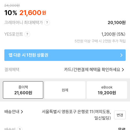
24,000
원
10
21,600
크레마머니 최대혜택가
20,100원
YES포인트
1,200원 (5%)
5만원 이상 구매 시 2천원 추가 적립
앱 다운 시 1천원 상품권
결제혜택
카드/간편결제 혜택을 확인하세요
종이책
eBook
원제
21,600
원
19,200
원
배송안내
서울특별시 영등포구 은행로 11(여의도동,
변경
일신빌딩)
배송비
무료