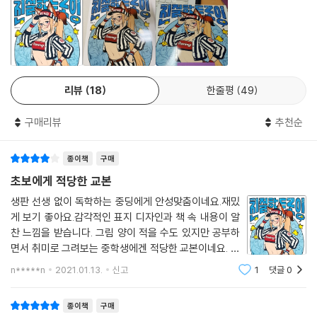
리뷰
18
한줄평
49
구매리뷰
추천순
종이책
구매
초보에게 적당한 교본
생판 선생 없이 독학하는 중딩에게 안성맞춤이네요.재밌
게 보기 좋아요.감각적인 표지 디자인과 책 속 내용이 알
찬 느낌을 받습니다. 그림 양이 적을 수도 있지만 공부하
면서 취미로 그려보는 중학생에겐 적당한 교본이네요. 산
지 이 주일 됐는데 너무 열심히 따라 그리고 있어서 진로
n*****n
2021.01.13.
신고
1
댓글
0
가 바뀌는게 아닐까 하는 걱정 아닌 걱정을 해봅니다...다
그리면 또 업글 된 교본을 사달라하네요.
종이책
구매