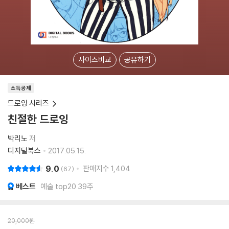
사이즈비교
공유하기
소득공제
드로잉 시리즈
친절한 드로잉
박리노
저
디지털북스
2017.05.15.
9.0
판매지수
1,404
67
베스트
예술 top20 39주
20,000
원