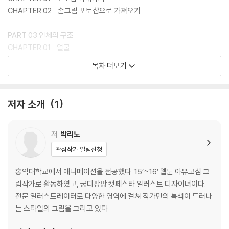
CHAPTER 02_ 손그림 포토샵으로 가져오기
PART 03 인체의 구조
CHAPTER 01_ 얼굴
CHAPTER 02_ 상체
목차 더보기
CHAPTER 03_ 팔
CHAPTER 04_ 손
CHAPTER 05_ 하체
저자 소개
1
CHAPTER 06_ 발
PART 04 더 그려보기
저
박리노
CHAPTER 01_ 의상
관심작가 알림신청
CHAPTER 02_ 특수 인체부위
CHAPTER 03_ 다이나믹 드로잉
홍익대학교에서 애니메이션을 전공했다. 15’~16’ 웹툰 아유고삼 그
림작가로 활동하였고, 궁디팡팡 캣페스타 일러스트 디자이너이다.
PART 05 그리는 과정
전문 일러스트레이터로 다양한 영역에 걸쳐 작가만의 특색이 드러나
CHAPTER 01_ 상체
는 스타일의 그림을 그리고 있다.
CHAPTER 02_ 전신