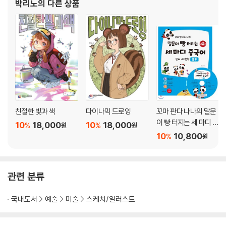
박리노
의 다른 상품
PART 06 튜토리얼
CHAPTER 01_ 사신
CHAPTER 02_ 천사
친절한 빛과 색
다이나믹 드로잉
꼬마 판다 나나의 말문
이 빵 터지는 세 마디 중
10
18,000
10
18,000
%
%
원
원
국어 단어+패턴책 : 블
10
10,800
%
원
루
관련 분류
국내도서
예술
미술
스케치/일러스트