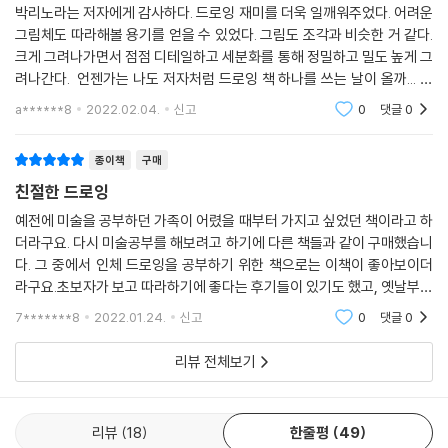
박리노라는 저자에게 감사하다. 드로잉 재미를 더욱 일깨워주었다. 어려운
그림체도 따라해볼 용기를 얻을 수 있었다. 그림도 조각과 비슷한 거 같다.
크게 그려나가면서 점점 디테일하고 세분화를 통해 정밀하고 밀도 높게 그
려나간다. 언젠가는 나도 저자처럼 드로잉 책 하나를 쓰는 날이 올까... 그
날이 왔으면 좋겠다. ㅎㅎ 일단은 계속 연습을 통해서 실력을 키워나가야
a******8
2022.02.04.
신고
0
댓글
0
겠다.
종이책
구매
친절한 드로잉
예전에 미술을 공부하던 가족이 어렸을 때부터 가지고 싶었던 책이라고 하
더라구요. 다시 미술공부를 해보려고 하기에 다른 책들과 같이 구매했습니
다. 그 중에서 인체 드로잉을 공부하기 위한 책으로는 이책이 좋아보이더
라구요.초보자가 보고 따라하기에 좋다는 후기들이 있기도 했고, 옛날부터
지금까지 많이 팔렸다는 것은 분명 효과가 있어서 그렀다고 믿고 구매했습
7*******8
2022.01.24.
신고
0
댓글
0
니다. 배송도 빠
리뷰 전체보기
리뷰
18
한줄평
49