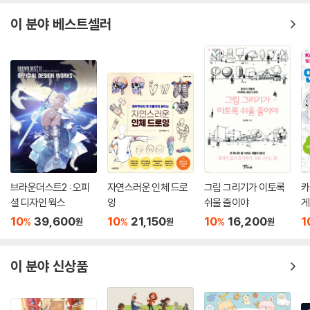
이 분야 베스트셀러
브라운더스트2 : 오피
자연스러운 인체 드로
그림 그리기가 이토록
카
셜 디자인 웍스
잉
쉬울 줄이야
게
10
39,600
10
21,150
10
16,200
1
%
%
%
원
원
원
이 분야 신상품