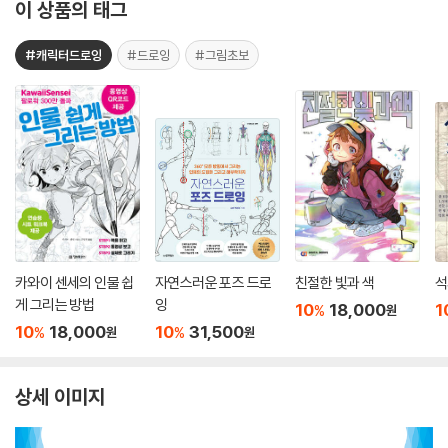
이 상품의 태그
#캐릭터드로잉
#드로잉
#그림초보
카와이 센세의 인물 쉽
자연스러운 포즈 드로
친절한 빛과 색
석
게 그리는 방법
잉
10
18,000
1
%
원
10
18,000
10
31,500
%
%
원
원
상세 이미지