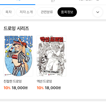
67
목차
저자 소개
관련분류
품목정보
드로잉 시리즈
친절한 드로잉
액션 드로잉
10
18,000
10
18,000
%
%
원
원