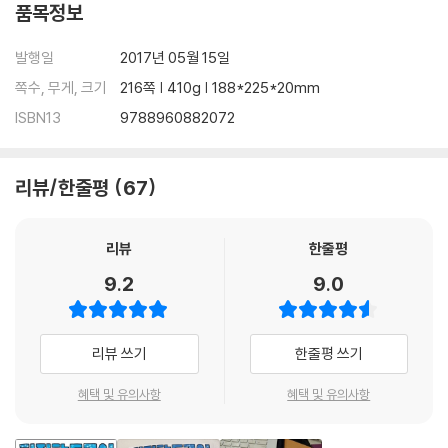
품목정보
발행일
2017년 05월 15일
쪽수, 무게, 크기
216쪽 | 410g | 188*225*20mm
ISBN13
9788960882072
리뷰/한줄평
67
리뷰
한줄평
9.2
9.0
리뷰 쓰기
한줄평 쓰기
혜택 및 유의사항
혜택 및 유의사항