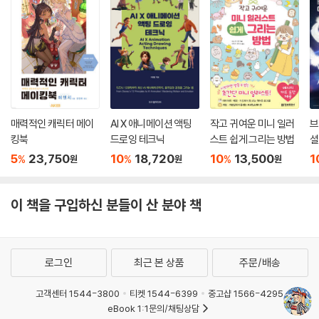
매력적인 캐릭터 메이
AI X 애니메이션 액팅
작고 귀여운 미니 일러
브
킹북
드로잉 테크닉
스트 쉽게 그리는 방법
셜
5
23,750
10
18,720
10
13,500
1
%
%
%
원
원
원
이 책을 구입하신 분들이 산 분야 책
로그인
최근 본 상품
주문/배송
고객센터 1544-3800
티켓 1544-6399
중고샵 1566-4295
eBook 1:1문의/채팅상담