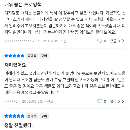
매우 좋은 드로잉책
디지털로 그리는 분들에게 특히 더 강추하고 싶은 책입니다. 기본적인 선
부터 스케치 캐릭터 디자인을 잘 공부할 수 있고 인체 도형화 비율도 가볍
게 알려주어 초보자분들이 입문하기에 매우 좋은 책이라고 느꼈습니다. 디
지털 뿐만아니라 그림그리는분이라면 한번쯤 읽어보면 좋아 보여요.
j*************5
2025.09.09.
신고
0
댓글
0
종이책
구매
재미있어요
이해하기 쉽고 설명도 간단해서 읽기 좋았어요 눈으로 보면서 읽어도 도움
이 됩니다 소소한 팁들도 많아 그림 그릴때 참고도 가능하고요 읽어보는것
도 좋은 것 같아요 다른 책들도 읽어 보려고요!! 저 같은 초보들한테도 어
려운 내용이 없었고 좋았습니다 :)
l*****2
2025.08.03.
신고
0
댓글
0
종이책
구매
정말 친절했다.