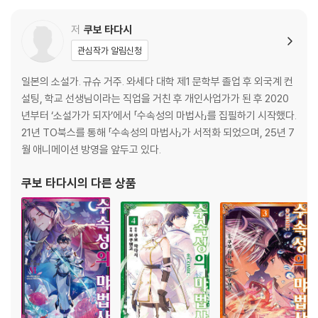
외전 화속성 마법사Ⅴ
예선
저
쿠보 타다시
결전
관심작가 알림신청
후기
Character References
일본의 소설가. 규슈 거주. 와세다 대학 제1 문학부 졸업 후 외국계 컨
설팅, 학교 선생님이라는 직업을 거친 후 개인사업가가 된 후 2020
년부터 ‘소설가가 되자’에서 「수속성의 마법사」를 집필하기 시작했다.
21년 TO북스를 통해 「수속성의 마법사」가 서적화 되었으며, 25년 7
월 애니메이션 방영을 앞두고 있다.
쿠보 타다시
의 다른 상품