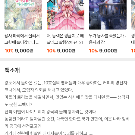
용사 파티에서 잘려서
저, 능력은 평균치로 해
누가 용사를 죽였는가 :
평
고향에 돌아갔더니 멤
달라고 말했잖아요! 21
용사의 장
내
버 전원이 따라왔다만
돌
10
9,000
10
9,000
10
9,000
1
%
%
%
원
원
원
5
책소개
왕도에서 돌아온 료는, 10호실의 멤버들과 매우 좋아하는 커피의 명산지·
코나에서, 모험자 의뢰를 해내고 있었다.
마을의 트러블을 해결하면서, 맛있는 식사에 입맛을 다시던 중── 생각지
도 못한 고백이?
단짝 아벨이 나이트레이 왕국의 둘째 왕자라는 것이다.
농담일 거라고 받아넘긴 순간, 대국인 한다르 국가 연합이, 이웃 나라 잉베
리 공국에 선전포고?!
거기에 전란에 휘말린 애제자들이 유괴를 당하고…….