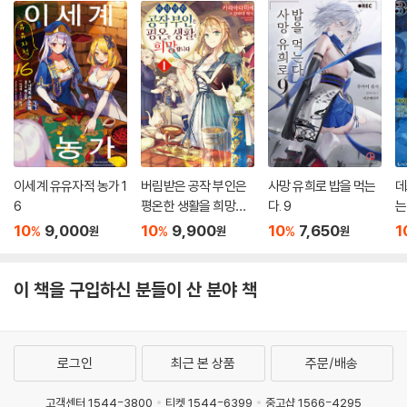
이세계 유유자적 농가 1
버림받은 공작 부인은
사망 유희로 밥을 먹는
데
6
평온한 생활을 희망합
다. 9
는
니다 1
10
9,000
10
9,900
10
7,650
1
%
%
%
원
원
원
이 책을 구입하신 분들이 산 분야 책
로그인
최근 본 상품
주문/배송
고객센터 1544-3800
티켓 1544-6399
중고샵 1566-4295