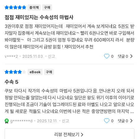
종이책
구매
점점 재미있지는 수속성의 마법사
3권이후로 점점 재미있어지는데 재미있어서 계속 보게되네요 5권도 받
자말자 집중해서 계속보는데 재미있네요~ 빨리 6권나오면 바로 구입해서
봐야할듯~ 아 그리고 5권이 엄청 두껍네요 무려 600페이지 라서 분량
이 많은데 재미있어서 금방 읽힘 ! 재미있어서 추천
v****2
2025.11.03.
신고
0
댓글
0
eBook
구매
수속 5
쿠보 타다시 작가의 수속성의 마법사 5권입니다.음..안나온지 오래 되서
정발 안되는줄 알았는데 다시 나오네요.일단은 왕도 위기 이후의 이야기로
진행되는데 조금더 기술이 업그레이드된 료와 아벨도 나오고 앞으로 나오
게 될 새로운 적들도 나오네요.이번에 나온 적은 중앙연방편의 마지막 보
스일거 같은 느낌이 드는데 어떨지..타 플렛폼에서 6권까지는 나왔는데 그
g********d
2025.12.11.
신고
0
댓글
0
이후로 계속 정발
리뷰 전체보기