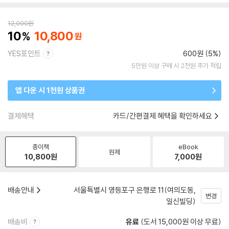
12,000
원
10
10,800
YES포인트
600원 (5%)
5만원 이상 구매 시 2천원 추가 적립
앱 다운 시 1천원 상품권
결제혜택
카드/간편결제 혜택을 확인하세요
종이책
eBook
원제
10,800
원
7,000
원
배송안내
서울특별시 영등포구 은행로 11(여의도동,
변경
일신빌딩)
배송비
유료
(도서 15,000원 이상 무료)