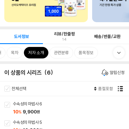
리뷰/한줄평
도서정보
배송/반품/교환
14
개
목차
저자 소개
관련분류
품목정보
이 상품의 시리즈
6
알림신청
전체선택
품절포함
수속성의 마법사 6
10
9,900
%
원
수속성의 마법사 5