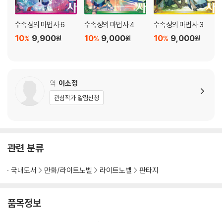
수속성의 마법사 6
수속성의 마법사 4
수속성의 마법사 3
10
9,900
10
9,000
10
9,000
%
%
%
원
원
원
역
이소정
관심작가 알림신청
관련 분류
국내도서
만화/라이트노벨
라이트노벨
판타지
품목정보