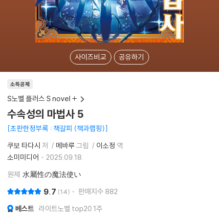
사이즈비교
공유하기
소득공제
S노벨 플러스 S novel +
수속성의 마법사 5
초판한정부록 : 책갈피 (책과랩핑)
쿠보 타다시
저
메바루
그림
이소정
역
소미미디어
2025.09.18.
원제
水屬性の魔法使い
9.7
판매지수
882
14
베스트
라이트노벨 top20 1주