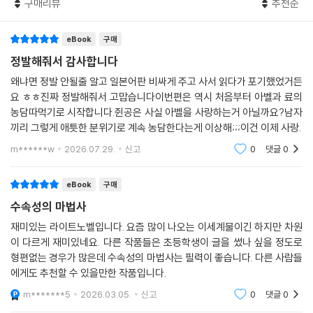
구매리뷰
추천순
eBook
구매
정발해줘서 감사합니다
왜냐면 정발 안될줄 알고 일본어판 비싸게 주고 사서 읽다가 포기했었거든
요 ㅎㅎ진짜 정발해줘서 고맙습니다이번편은 역시 처음부터 아벨과 료의
농담따먹기로 시작합니다.쥔공은 사실 아벨을 사랑하는거 아닐까요?남자
끼리 그렇게 애틋한 분위기로 계속 농담한다는게 이상해;;;이건 이제 사랑.
m******w
2026.07.29.
신고
0
댓글
0
eBook
구매
수속성의 마법사
재미있는 라이트노벨입니다. 요즘 많이 나오는 이세계물이긴 하지만 차원
이 다르게 재미있네요. 다른 작품들은 초등학생이 글을 썼나 싶을 정도로
형편없는 경우가 많은데 수속성의 마법사는 필력이 좋습니다. 다른 사람들
에게도 추천할 수 있을만한 작품입니다.
m*******5
2026.03.05.
신고
0
댓글
0