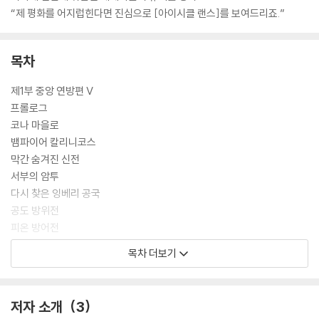
“제 평화를 어지럽힌다면 진심으로 [아이시클 랜스]를 보여드리죠.”
목차
제1부 중앙 연방편 Ⅴ
프롤로그
코나 마을로
뱀파이어 칼리니코스
막간 숨겨진 신전
서부의 암투
다시 찾은 잉베리 공국
공도 방위전
피온 방어전
본진 강습
목차 더보기
종결
갑작스러운 방문자
에필로그
저자 소개
3