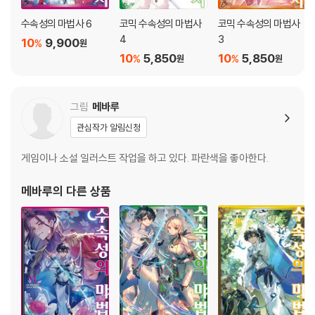
수속성의 마법사 6
코믹 수속성의 마법사
코믹 수속성의 마법사
4
3
10
9,900
%
원
10
5,850
10
5,850
%
%
원
원
그림
메바루
관심작가 알림신청
게임이나 소설 일러스트 작업을 하고 있다. 파란색을 좋아한다.
메바루
의 다른 상품