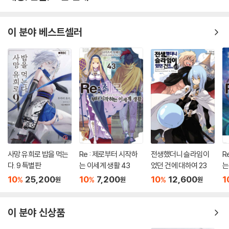
이 분야 베스트셀러
사망 유희로 밥을 먹는
Re : 제로부터 시작하
전생했더니 슬라임이
R
다. 9 특별판
는 이세계 생활 43
었던 건에 대하여 23
는
10
25,200
10
7,200
10
12,600
1
%
%
%
원
원
원
이 분야 신상품