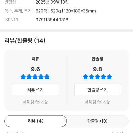
발행일
2025년 09월 18일
쪽수, 무게, 크기
620쪽 | 620g | 120*180*35mm
ISBN13
9791138440318
리뷰/한줄평
14
리뷰
한줄평
9.6
9.8
리뷰 쓰기
한줄평 쓰기
혜택 및 유의사항
혜택 및 유의사항
리뷰
4
한줄평
10