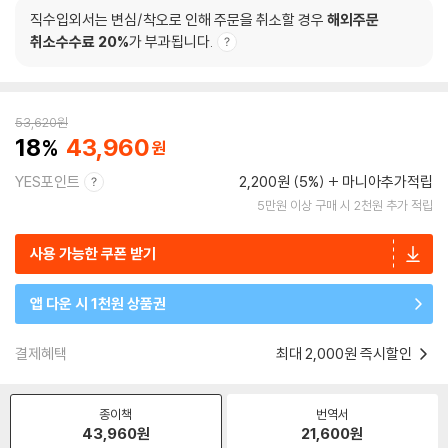
직수입외서는 변심/착오로 인해 주문을 취소할 경우
해외주문
취소수수료 20%
가 부과됩니다.
53,620
원
18
43,960
YES포인트
2,200원 (5%)
마니아추가적립
5만원 이상 구매 시 2천원 추가 적립
사용 가능한 쿠폰 받기
앱 다운 시 1천원 상품권
결제혜택
최대 2,000원 즉시할인
종이책
번역서
43,960
원
21,600
원