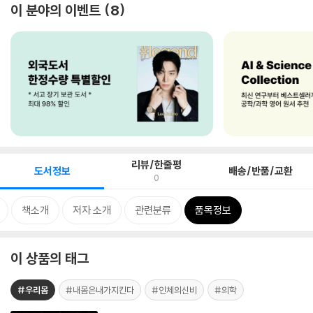
이 분야의 이벤트
8
리뷰/한줄평
도서정보
배송/반품/교환
0
책소개
저자 소개
관련분류
품목정보
이 상품의 태그
#우리몸
#내몸은내가지킨다
#인체의신비
#의학