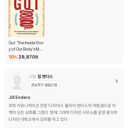
From the international bestselling author of Gut, an enter
taining and highly informative book about how the body’s
organs work in tandem to keep us as healthy as we can b
e.
In a world that is becoming ever louder and more complex, so
metimes the best perspective is to look inward—at our own p
Gut: The Inside Stor
hysicality. For thousands of years, our bodies have faced chall
y of Our Body's Mos
enges and found their own unique ways to overcome them. W
t Underrated Organ
10
28,870
%
원
(Revised Edition)
hat can we learn from these extraordinarily complex beings?
In her new book, internationally renowned medical expert and
그림
질 엔더스
star of Netflix’s Hack Your Health Giulia Enders embarks on a jo
관심작가 알림신청
urney of discovery into our inner workings, raising fundamenta
l questions:
Jill Enders
과학 커뮤니케이션 전문 디자이너. 줄리아 엔더스의 여동생으로 이
- What can the immune system teach us about security?
책의 모든 삽화를 그렸다. 현재 그래픽 디자인 사무소를 운영 중이며
- How does the process of wound-healing inform our underst
디자인 대학교에서 강의를 하고 있다.
anding of emotional recovery?