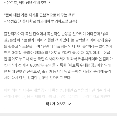
* 유성호, 닥터딩요 강력 추천 *
“몸에 대한 기존 지식을 근본적으로 바꾸는 책!”
- 유성호(서울대학교 의과대학 법의학교실 교수)
출간되자마자 독일 전역에서 폭발적인 반응을 일으키며 아마존과 『슈피
겔』 종합 베스트셀러 1위에 직행한 책이 있다. 눈 깜짝할 사이에 판매 순위
를 휩쓸고 입소문을 타며 “단숨에 매료되는 인체 바이블”이라는 별칭까지
얻은 화제작, 줄리아 엔더스의 『이토록 위대한 몸』이다. 독일에서는 이름
만 들어도 누구나 아는 국민 의사이자 세계적 과학 커뮤니케이터인 줄리아
엔더스가 전 세계 800만 부 판매를 기록한 『이토록 위대한 장』 이후 약 11
년 만에 선보인 신작으로, 출간과 동시에 독일 논픽션 시장의 중심에 올라
서며 다시 한 번 강력한 반향을 일으키고 있다.
이번 책에서 저자는 개별 장기나 특정 증상에만 초점을 맞추던 기존의 시
선에서 벗어나, 몸 전체를 하나의 살아 있는 유기체로 바라보자고 제안한
다. 몸은 고쳐야 할 기계가 아니라 끊임없이 신호를 주고받으며 스스로 균
책소개 더보기
형을 만들어가는 체계라는 것이다. 폐, 면역체계, 피부, 근육, 뇌는 따로 작
동하는 기관이 아니라 서로 영향을 주고받으며 함께 조율되는 네트워크다.