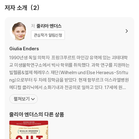
따라서 피로와 통증, 알레르기와 불안 같은 일상의 증상 역시 단순한 결함
저자 소개
2
이 아니라 몸 전체의 상태를 드러내는 신호로 읽어야 한다. 줄리아 엔더스
는 복잡한 의학 지식을 특유의 명료하고 유쾌한 언어로 풀어내며 독자가
저
줄리아 엔더스
자신의 몸을 이해하고 그 메시지를 스스로 해석할 수 있도록 이끈다.
관심작가 알림신청
이러한 관점은 오늘날의 건강 담론과도 맞닿아 있다. 건강 정보는 넘쳐나
Giulia Enders
지만, 역설적으로 몸에 대한 불안은 좀처럼 줄어들지 않는 시대다. 이 책은
관리와 통제의 언어 대신 이해와 연결의 시선을 제시한다. 장기들은 고립
1990년생 독일 의학자. 프랑크푸르트 마인강 유역에 있는 괴테대학
되어 일하지 않으며 감정과 신체 역시 분리되지 않는다. 몸 전체의 작동 원
교 미생물학연구소에서 박사 학위를 취득했다. 과학 연구를 지원하는
리를 이해하는 순간 우리는 증상에 끌려다니지 않고 삶의 균형을 스스로
빌헬름&엘제 헤레우스 재단(Wilhelm und Else Heraeus-Stiftu
조율해 가며, 보다 주체적이고 유연한 삶을 살아가게 된다.
ng)으로부터 두 차례 장학금을 받았다. 현재 함부르크 이스라엘병원
메디컬 클리닉에서 소화기내과 전공의로 일하고 있다. 17세에 원인
이 책은 건강을 지키는 방법을 넘어 몸과 함께 살아가는 방식을 다시 생각
불명의 피부병을 앓으면서 장과 소화에 관심을 두기 시작했다. 2012
펼쳐보기
하게 하는 과학 교양서다. 자신의 몸이 보내는 신호를 읽고 일상의 리듬을
년 의대생 신분으로 베를린, 카를스루에, 프라이부르크에서 열린 독
회복하고 싶은 이들에게 이 책은 가장 믿을 만한 지침서가 되어줄 것이다.
일 사이언스 슬램(과학강연대회)에 참여해 ‘매력적인 장’을 주제로 1
줄리아 엔더스
의 다른 상품
몸을 이해하는 일은 곧 나를 이해하는 일이며, 그 이해에서 새로운 삶의 방
등을 휩쓸었다. 이 과학강연은 유
향이 시작된다.