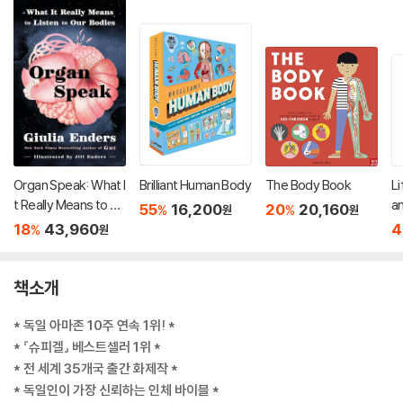
Organ Speak: What I
Brilliant Human Body
The Body Book
Li
t Really Means to Lis
a
55
16,200
20
20,160
%
%
원
원
ten to Our Bodies
18
43,960
4
%
원
책소개
* 독일 아마존 10주 연속 1위! *
* 『슈피겔』 베스트셀러 1위 *
* 전 세계 35개국 출간 화제작 *
* 독일인이 가장 신뢰하는 인체 바이블 *