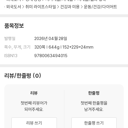
외국도서
취미 라이프스타일
건강과 미용
운동/건강/다이어트
품목정보
발행일
2026년 04월 28일
쪽수, 무게, 크기
320쪽 | 644g | 152*229*24mm
ISBN13
9780063494015
리뷰/한줄평
0
리뷰
한줄평
첫번째 리뷰어가
첫번째 한줄평을
되어주세요.
남겨주세요.
리뷰 쓰기
한줄평 쓰기