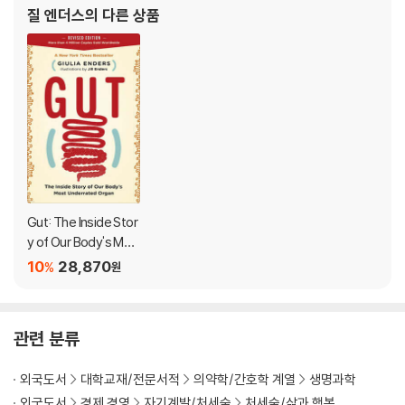
- What do we truly need to thrive?
질 엔더스
의 다른 상품
- What are we capable of when we achieve peak health?
- How do we truly want to treat one another?
Our bodies offer fascinating answers to all these questions, tr
ansforming our perspective on life itself. With the latest scien
tific insights and her unmatched talent for making complex co
ncepts vividly accessible, Giulia Enders inspires a deep appre
ciation for something that is both intimately familiar yet profo
undly mysterious—the very basis for how we find our happies
Gut: The Inside Stor
t selves.
y of Our Body's Mos
t Underrated Organ
10
28,870
%
원
(Revised Edition)
관련 분류
외국도서
대학교재/전문서적
의약학/간호학 계열
생명과학
외국도서
경제 경영
자기계발/처세술
처세술/삶과 행복