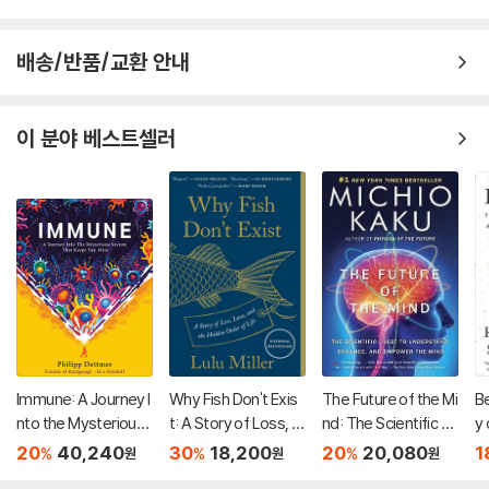
배송/반품/교환 안내
이 분야 베스트셀러
Immune: A Journey I
Why Fish Don't Exis
The Future of the Mi
B
nto the Mysterious
t: A Story of Loss, L
nd: The Scientific Q
y
System That Keeps
ove, and the Hidden
uest to Understand,
B
20
40,240
30
18,200
20
20,080
1
%
%
%
원
원
원
You Alive
Order of Life
Enhance, and Empo