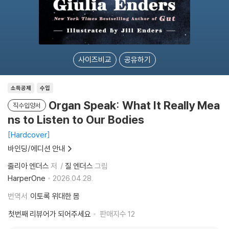
사이즈비교
공유하기
소득공제
수입
Organ Speak: What It Really Mea
직수입양서
ns to Listen to Our Bodies
Hardcover
바인딩/에디션 안내
줄리아 엔더스
저
질 엔더스
그림
HarperOne
2026.04.28.
번역서
이토록 위대한 몸
첫번째 리뷰어가 되어주세요
판매지수
12