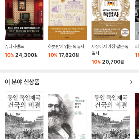
다. “사춘기의 가장 흥미로운 점은 그때가 인생에서 살인자가 될 가능성이
와 나치의 전략을 분석하고, 당시 사람들의 마음까지 파고든다는 것이다.
가장 높은 시기일 뿐만 아니라 테레사 수녀가 되는 데 삶을 바칠 가능성도
이를 역사적 사건과 절묘하게 결합함으로써 “(나치) 당원증을 지닌 자들
가장 높은 시기라는 사실이다. 새로운 종교를 창시할 생각이라면 그때가
의 믿음뿐만 아니라 그 정권을 지지한 다른 자들의 심리”가 시간의 흐름 속
적기다. 어리석게도 저축한 돈을 전부 자선단체에 기부해 부모를 기가 막
에서 어떻게 발전했는지를 보여준다. 소수당에 불과했던 나치가 집권하여
히게 만들고자 한다면, 그때가 적기다. 증오의 이데올로기를 받아들이고자
독일을 장악할 수 있었던 배경에는 그들이 활용한 심리 전략이 있다. 저자
한다면, 그때가 적기다. 사춘기는 극단적인 상태다.
는 음모론, 반유대주의, 청년의 과격화 등 나치가 세력화하는 과정에서 나
슈타지랜드
하룻밤에 읽는 독일사
세상에서 가장 짧은 독
피
--- p.151-152 「4. 청년 타락시키기」 중에서
타나는 여러 특징을 설명하는 데 신경심리학과 진화심리학을 근거로 제시
일사
10
24,300
10
17,820
1
%
%
원
원
하며 ‘공정한 세상’과 부정편향, 확증편향, 손실회피 같은 인지편향의 심리
10
20,700
힌덴부르크와 그 주변의 엘리트들에게 집단적 사고(group think)의 경향
%
원
학 개념을 활용한다. 그럼으로써 교육을 잘 받은 국민들이 어떻게 나치즘
이 있었던 것은 분명하다. 이 심리적 현상은 집단의 구성원들이 비록 모든
의 신봉자가 되었는지, 심지어 친위대의 특수기동대에 들어가 냉혹한 살인
부정적 함의와 잠재적 대안들을 적절히 고려하지 않았다고 해도 문제의 올
을 즐기게 되었는지 그 의문을 해소해준다.
이 분야 신상품
바른 해법에 도달했다고 확신할 때 발생한다. 특히 압박 속에서 결정을 내
릴 때, 그리고 의사결정 집단의 구성원들 사이에 다양성이 부족할 때 발생
예를 들면, 20대 중반 이전에는 전두피질이 완전히 형성되지 않아 비판적
할 가능성이 크다. 이 경우가 바로 그렇다. 힌덴부르크와 동일한 엘리트 배
능력이 성숙하지 않은 반면 뇌에서 새로움과 흥분을 찾는 부분은 이미 충
경을 갖고 있던 그 패거리는 히틀러를 총리로 임명하면 어떤 결과가 초래
분히 발달해 있다. 이 이론을 히틀러는 몰랐지만 본능적으로 이해하고 히
될지 내다보지 못했다. 대신 그들은 히틀러가 직무를 시작한 뒤에 그를 통
틀러 유겐트나 독일소녀연맹 등을 통해 청년 및 청소년을 적극적으로 끌어
제할 수 있다고 생각함으로써 제 꾀에 넘어갔다. …
들였다. 권위에 대한 복종, 가스실 등 피살자를 보지 않으면서 살인하는 방
결국 히틀러는 독일 엘리트들의 묵인으로 쉽게 권좌에 올랐다. 그를 제거
법 등을 활용해 인간적으로 견디기 어려운 학살을 용이하게 한 것도 심리
하는 것은 훨씬 더 어려운 일로 드러난다.