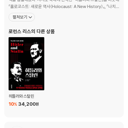
『홀로코스트: 새로운 역사(Holocaust: A New History)』, 『나치:
역사가 주는 경고(The Nazis: A Warning from History)』, 『아우
펼쳐보기
슈비츠: 나치와 ‘최종해결’(Auschwitz: The Nazis and the ‘Final
Solution’)』, 『2차 세계대전: 은밀한 거
로런스 리스
의 다른 상품
히틀러와 스탈린
10
34,200
%
원