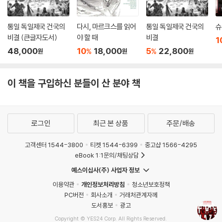
학적으로 설명된다. 빈의 유대인들에게 길바닥을 문질러 청소하게 하는 등
--- p.203-204 「5. 엘리트층과 공모하기」 중에서
굴욕을 주는 것은 적을 위협적인 존재에서 무기력한 존재로 바꿔보이게 하
는 고도의 전략으로, 나치가 무너져가는 과정에서 보여주는 현실 부정은
통일 독일제국 건국의
다시, 마르크스를 읽어
통일 독일제국 건국의
슈
아돌프 히틀러는 자신이 인간 정신의 큰 비밀을 알고 있다고 믿었다. 1927
‘인지부조화’의 전형적 사례로 소개된다.
비결 (큰글자도서)
야 할 때
비결
1
년에 그는 이렇게 말했다. “우리도 인식이 아니라 믿음을 최우선으로 한다
48,000
10
18,000
5
22,800
%
%
원
원
원
는 점을 확신하라. 사람은 대의를 믿어야 한다. 오직 믿음만 이 국가를 창출
음모론부터 인권 말살까지
한다. 사람들을 종교적 이념에 찬성하고 그것을 위해 싸우게 하는 동인은
소수당 나치는 어떻게 권력을 잡았는가?
무엇인가? 인식이 아니다. 맹목적인 믿음이다.” …
이 책을 구입하신 분들이 산 분야 책
히틀러는 또한 믿음을 낳는 최선의 방법을 알고 있다고 생각했다. 관건은
이러한 분석을 토대로 저자는 히틀러와 나치의 역사에서 배울 수 있는 12
논리가 아니라 감정을 통해 사람들에게 다가가는 것이었다. 그는 《나의 투
가지 징후를 선별해 제시한다. 나치의 발흥부터 몰락까지 연대순으로 중요
쟁》에서 이렇게 썼다. “선전의 기술은 대다수의 정서적인 관념을 이해하고
한 순간마다 활용된 전략이나 기술을 소개함으로써 역사의 흐름이 한눈에
로그인
최근 본 상품
주문/배송
심리학적으로 타당한 형태로 많은 대중의 관심을, 뒤이어 마음을 얻어낼
들어오도록 구성했다. 다만 전략들은 한 시점이 아니라 필요한 순간마다
방법을 찾아내는 데 있다.
끊임없이 되풀이되었다. 이를 통해 이들이 민주주의를 얼마나 쉽게 훼손했
고객센터 1544-3800
티켓 1544-6399
중고샵 1566-4295
--- p.249 「7. 믿음 이용하기」 중에서
는지를 밝힌다.
eBook 1:1문의/채팅상담
예스이십사(주) 사업자 정보
전쟁은 1939년 9월 1일 독일군 전차가 국경 너머 폴란드로 진격한 순간부
나치 발흥의 뿌리는 1차대전에 있다. “등에 칼을 맞았다”는 인식과 굴욕적
이용약관
개인정보처리방침
청소년보호정책
터 종족주의적 대결이었지만, 그 종족주의는 이제 새로운 차원으로 격상되
인 베르사유 조약, 그리고 전쟁 패배가 유대인과 사회주의자 때문이라는
PC버전
회사소개
거래처관계자께
었다. 히틀러는 군 지휘관들에게 소련을 공격하는 전쟁은 “절멸 전쟁”이
음모론은 독일 내에서 강력한 반유대주의와 민족주의를 키웠다. 히틀러는
도서홍보
광고
되어야 한다고 선언하며 소련군의 정치적 통솔자인 “정치위원들”을 “공
특유의 연설 능력으로 수많은 사람의 마음속에 박혀 있는 분노를 정당화했
Copyright © YES24 Corp. All Rights Reserved.
산당 지식인들”과 더불어 포로로 잡지 말고 죽이라고 명령했다. 그는 이 점