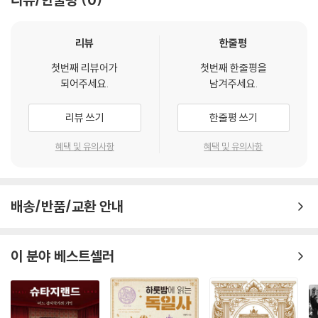
음모론 퍼뜨리기, 집단 갈라치기, 청년 타락시키기, 두려움 키우기 등 히틀
그 이데올로기의 진정한 핵심이라고 해도 지나치지 않다. 히틀러는 신경과
러와 나치가 중요한 순간마다 활용한 전략 12가지를 낱낱이 드러낸다. 이
학이나 심리학을 공부하지 않고도 이러한 접근방식의 힘을 직관적으로 이
를 통해 나치가 어떻게 사회 전반을 잠식하며 민주주의를 무너뜨렸는지,
리뷰
한줄평
해했다.
평범한 사람들이 어떻게 점차 무감각해지며 결국 집단 학살에 가담했는지
--- p.67-68 「2. ‘그들’과 ‘우리’를 구분하기」 중에서
첫번째 리뷰어가
첫번째 한줄평을
를 입체적으로 보여준다. 저자는 나치의 범죄가 역사적 조건과 인간 심리
되어주세요.
남겨주세요.
의 취약성이 맞물린 결과였음을 강조하며, 나치는 사라졌지만 나치즘의 본
강력한 인물이 등장해 독일을 구원하기를 바라는 민족주의적 열망에 깊이
질인 증오, 희생양 찾기, 반유대주의, 종족주의, 극심한 민족주의 등은 여
리뷰 쓰기
한줄평 쓰기
젖은 괴벨스에게 히틀러는 특히 폭동 재판에서 ‘영웅적’ 태도를 보여준 이
전히 남아 있다고 역설한다. 더 의미심장한 것은 역사는 항상 같은 모습으
후 매력적으로 느껴질 수밖에 없었다. 그렇게 나치즘은 괴벨스의 인격에
로 되풀이되지 않고, 우리에게도 비슷한 상황이 닥칠 수 있다는 경고다. 과
혜택 및 유의사항
혜택 및 유의사항
난 빈틈을 채웠다. 나치즘은 그에게 믿을 대상만 준 것이 아니었다. 나치즘
연 그때 나는 어떻게 행동할 것인가? 그 답은 역시 역사에서 찾아야 한다는
은 그의 삶을 완전히 바꿔버렸다. 그는 신체장애 탓에 전쟁에 나가지 못했
것이 저자의 주장이다.
지만, 이제 광신자의 열정으로 이 새로운 투쟁에 온몸을 던졌다.
--- p.125 「3. 영웅으로서 인도하기」 중에서
배송/반품/교환 안내
역사와 심리학 연구의 결합으로
선명하게 드러나는 나치의 선동 전략
심리학 연구는 왜 그렇게 많은 청년이 나치의 극단적이고 과격한 메시지에
이 분야 베스트셀러
쉽게 흔들렸는지를 이해하고 왜 나치가 그렇게 교묘한 전략으로 청년에 집
“나치의 심리를 더 깊이 연구한 뒤 지금 나는 그 역사로부터 끌어내야 하는
중했는지 밝히는 데 도움이 된다. 중요한 이유는 여기에 있다. 뇌에서 감정
경고를 더욱 구체적으로 제시할 수 있다고 믿는다.” - 〈들어가며〉에서
적 자극을 통제하고 문제를 분석하는 영역인 전두피질은 대략 스물다섯 살
이 될 때까지는 완전히 형성되지 않는다. … 새폴스키 교수는 이렇게 말한
이 책에서 단연 돋보이는 점은 최신 심리학 연구의 결과를 이용해 히틀러