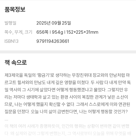
품목정보
발행일
2025년 09월 25일
쪽수, 무게, 크기
656쪽 | 954g | 152*225*31mm
ISBN13
9791194263661
책 속으로
제3제국을 독일의 ‘황금기’로 생각하는 무장친위대 장교와의 만남처럼 마
르고트 힐셔와의 만남도 내게 깊은 영향을 미쳤다. 두 사람 다 내게 만약 독
일 역사의 그 시기에 살았다면 어떻게 행동했겠냐고 물었다. 그렇지만 우
리는 저마다 생태학과 살고 있는 환경 사이의 복잡한 관계가 낳은 소산이
므로, 나는 어떻게 했을지 확신할 수 없다. 그래서 스스로에게 이와 연관된
질문을 던졌다. 오늘 나의 삶이 급변한다면, 나는 어떻게 행동할 것인가?
…
이 책의 여러 사례가 증명하듯이, 인간의 행위는 상황이 변하면 같이 변했
다. 왜 실제와 같이 그렇게 변했는지, 그 역사로부터 오늘을 위해 무엇을 배