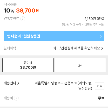
43,000
원
10
38,700
YES포인트
2,150원 (5%)
5만원 이상 구매 시 2천원 추가 적립
앱 다운 시 1천원 상품권
결제혜택
카드/간편결제 혜택을 확인하세요
종이책
원서
38,700
원
배송안내
서울특별시 영등포구 은행로 11(여의도동,
변경
일신빌딩)
배송비
무료