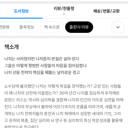
리뷰/한줄평
도서정보
배송/반품/교환
0
련분류
품목정보
책 속으로
출판사 리뷰
책소개
나치는 사라졌지만 나치즘의 본질은 살아 있다
그들은 어떻게 평범한 사람들의 마음을 집어삼켰나
나치 선동 전략의 핵심을 꿰뚫는 날카로운 경고
소수당에 불과했던 나치는 어떻게 독일을 장악했는가? 교양 있는 사람들
이 왜 나치의 선전에 이끌렸는가? 30여 년간 나치를 집요하게 추적해온
로런스 리스는 역사와 심리학을 결합해 나치와 인간의 어두운 심연을 파헤
친다. 나치의 부상에서 몰락에 이르기까지의 흐름을 따라가며, 새롭게 공
개하는 나치 전력자들의 증언과 나치 체제에서 성장한 세대의 기억, 그리
고 권위와 복종, 집단 심리와 뇌 연구 등 심리학의 최신 학문성과를 활용해
복합적으로 접근한다.