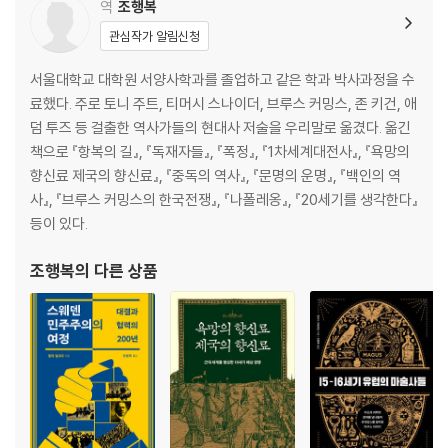
역
조행복
관심작가 알림신청
서울대학교 대학원 서양사학과를 졸업하고 같은 학과 박사과정을 수
료했다. 주로 토니 주트, 티머시 스나이더, 브루스 커밍스, 존 키건, 애
덤 투즈 등 걸출한 역사가들의 현대사 저술을 우리말로 옮겼다. 옮긴
책으로 『항복의 길』, 『독재자들』, 『폭정』, 『1차세계대전사』, 『욕망의
향신료 제국의 향신료』, 『중독의 역사』, 『문명의 운명』, 『백인의 역
사』, 『브루스 커밍스의 한국전쟁』, 『나폴레옹』, 『20세기를 생각한다』
등이 있다.
조행복
의 다른 상품