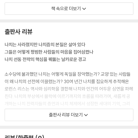
울 수 있는지 이해하는 것이 우리가 풀어야 할 어려운 숙제다.
책 속으로 더보기
--- p.21 「들어가며
1918년 5월의 낙관적 분위기를 감안하면, 많은 독일인이 온갖 음모론으로
출판사 리뷰
파멸적인 운명의 전환을 설명하려 한 것도 당연하다. 그 음모론들에 유대
인과 사회주의자 정치인들이 꾀한 배반이라는 망상이 포함되는 경우가 많
나치는 사라졌지만 나치즘의 본질은 살아 있다
았다. 그러나 독일이 패한 진정한 이유는 더 평범했다. 독일군이 1918년 봄
그들은 어떻게 평범한 사람들의 마음을 집어삼켰나
에 큰 진전을 보인 것은 사실이지만, 이는 막대한 희생을 치르고 이뤄낸 것
나치 선동 전략의 핵심을 꿰뚫는 날카로운 경고
이다. 전사자와 부상자, 포로, 행방불명자를 합쳐 68만 명이 넘었다.
--- p.45 「1. 음모론 퍼뜨리기」 중에서
소수당에 불과했던 나치는 어떻게 독일을 장악했는가? 교양 있는 사람들
이 왜 나치의 선전에 이끌렸는가? 30여 년간 나치를 집요하게 추적해온
평균적인 인간이 ‘그들/우리’의 이분법에 매우 빠르게 강력히 이끌려 ‘그
로런스 리스는 역사와 심리학을 결합해 나치와 인간의 어두운 심연을 파헤
들’은 그렇게 훌륭한 사람이 아니라고 생각하는 성향을 갖게 되는 것은 신
친다. 나치의 부상에서 몰락에 이르기까지의 흐름을 따라가며, 새롭게 공
경과학적으로 피할 수 없는 일이다. 그렇다면 누구를 그들로 여기고 누구
개하는 나치 전력자들의 증언과 나치 체제에서 성장한 세대의 기억, 그리
를 우리로 여길 것인지에 관해 사람을 조종하기란 믿을 수 없을 만큼 쉽다.
고 권위와 복종, 집단 심리와 뇌 연구 등 심리학의 최신 학문성과를 활용해
출판사 리뷰 더보기
독일과 히틀러는 일반적으로 거짓 종형성(種形成)[다시 말해서 누가 ‘우
복합적으로 접근한다.
리’와는 거의 다른 ‘그들’의 유형에 속하는지 판단하는 것]이 얼마나 강력
한지 보여주는 교훈이다.” 이 역사를 살펴보면 ‘그들/우리의 이분법’이 나
이 책은 나치의 역사를 단순한 정치적 사건의 연속으로 설명하지 않는다.
리뷰/한줄평
0
치즘에 얼마나 중요했는지 보여주는 사례를 많이 보게 될 것이다. 이것이