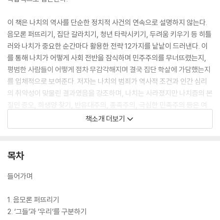
이 책은 나치의 역사를 단순한 정치적 사건의 연속으로 설명하지 않는다.
음모론 퍼뜨리기, 집단 갈라치기, 청년 타락시키기, 두려움 키우기 등 히틀
러와 나치가 중요한 순간마다 활용한 전략 12가지를 낱낱이 드러낸다. 이
를 통해 나치가 어떻게 사회 전반을 잠식하며 민주주의를 무너뜨렸는지,
평범한 사람들이 어떻게 점차 무감각해지며 결국 집단 학살에 가담했는지
를 입체적으로 보여준다. 저자는 나치의 범죄가 역사적 조건과 인간 심리
의 취약성이 맞물린 결과였음을 강조하며, 나치는 사라졌지만 나치즘의 본
질인 증오, 희생양 찾기, 반유대주의, 종족주의, 극심한 민족주의 등은 여
전히 남아 있다고 역설한다. 더 의미심장한 것은 역사는 항상 같은 모습으
책소개 더보기
로 되풀이되지 않고, 우리에게도 비슷한 상황이 닥칠 수 있다는 경고다. 과
연 그때 나는 어떻게 행동할 것인가? 그 답은 역시 역사에서 찾아야 한다는
것이 저자의 주장이다.
목차
들어가며
1. 음모론 퍼뜨리기
2. ‘그들’과 ‘우리’를 구분하기