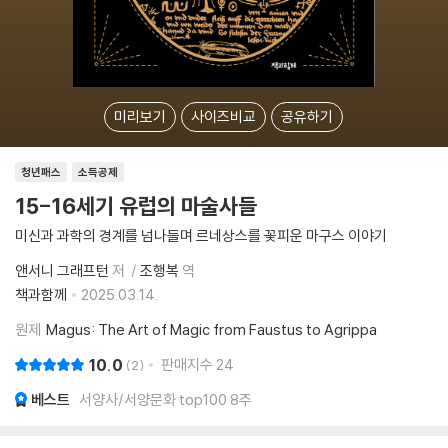
미리보기
사이즈비교
공유하기
청년패스
소득공제
15-16세기 유럽의 마술사들
미신과 과학의 경계를 넘나들며 르네상스를 꽃피운 마구스 이야기
앤서니 그래프턴
저
조행복
역
책과함께
2025.03.14.
원제
Magus: The Art of Magic from Faustus to Agrippa
10.0
판매지수
24
2
베스트
서양사/서양문화 top100 8주