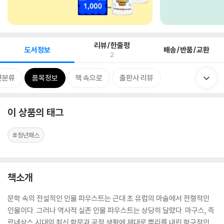
리뷰/한줄평
도서정보
배송/반품/교환
2
련분류
품목정보
책 속으로
출판사 리뷰
이 상품의 태그
#청년패스
책소개
문학 속의 전설적인 인물 파우스트는 근대 초 유럽의 마술에서 전형적인
인물이다. 그러나 역사적 실존 인물 파우스트는 상당히 달랐다. 마구스, 즉
르네상스 시대의 최신 학문과 공적 생활에 제대로 뿌리를 내린 학구적인