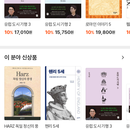
클레멘스 4세, 프랑스 국왕 프랑수아 1세의 모후 루이즈 드 사부아 등이 거
론된다. 특히 막시밀리안 1세는 점성술에 깊은 관심을 보였고 ‘악마’라고
부른 마술 반지를 죽을 때까지 끼고 있었다고 한다. 학구적인 마구스를 합
유럽 도시 기행 3
유럽 도시 기행 2
로마인 이야기 5
펠
리적인 사고방식을 추구한 인문주의자로 본다면 이들에 대한 후원은 곧 그
10
17,010
10
15,750
10
19,800
1
%
%
%
원
원
원
러한 정신적 태도를 지지한 것으로서 긍정적으로 볼 수 있지만, 내심 그들
의 힘을 이용하여 권력을 키우고 유지하려는 마음이 있었을 것이다. 반대
로 마술의 실행자 중에는 권력과 지위를 얻기를 열망한 성직자와 학자가
많았다고 하니 마술이 출세의 수단으로 쓰인 것도 분명해 보인다. 또한 마
이 분야 신상품
술은 그 도움을 받으려는 보통 사람들에게도 의미가 있었을 것이다. 신앙
과 믿음은, 아무런 근거 없는 비합리적인 믿음이라고 하더라도 그것을 지
닌 자에게는 어떤 효과가 있을 것이다.
자연을 변용해온 인류사의 귀결은 어디인가
당대의 사상에 어느 정도 익숙한 독자들에 어울리는 학술 연구서에 가까운
책이지만, 정신을 집중하여 읽어야 함에도 한 가지 분명하게 드러나는 것
은 있다. 합리적인 탐구가 물질세계의 원리를 밝혀주리라는 것이다. 그런
데 르네상스 시대의 학구적 마구스들이 보여준 합리적인 사고방식이 과학
HARZ 독일 정신의 풍
헨리 5세
유럽 도시 기행 3
유