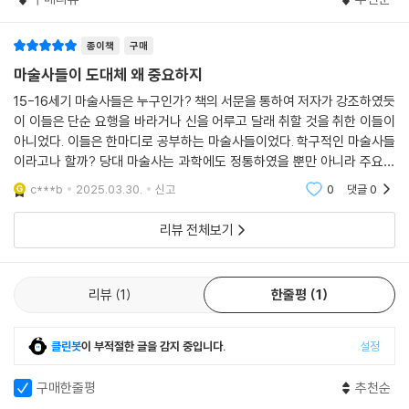
마구스들의 마술은 복잡한 성격을 지녔다. 그들의 이론 체계가 반드시 합
리적이지만은 않았다. 마구스들은 놀랍도록 독창적인 발상을 내놓았으면
서도 명백한 헛소리처럼 들리는 이야기도 했다. 별자리가, 별과 행성이 지
종이책
구매
상의 인간과 동식물에 영향을 준다는 점성술의 성격이 원래 그렇거니와 학
마술사들이 도대체 왜 중요하지
구적 마구스들이 자신의 연구가 기독교와 양립할 수 있다고 생각했다는 것
15-16세기 마술사들은 누구인가? 책의 서문을 통하여 저자가 강조하였듯
도 이 점에서 중요하다. 이들은 초자연적인 것에 대한 믿음은 오로지 기독
이 이들은 단순 요행을 바라거나 신을 어루고 달래 취할 것을 취한 이들이
교 신앙 안에서만 가능하다고 보았고, 자연에 대한 이해를 통해서 신의 은
아니었다. 이들은 한마디로 공부하는 마술사들이었다. 학구적인 마술사들
총을 느끼고 신에게로 다가가려 했다. 그렇지만 유대인의 카발라를 변용한
이라고나 할까? 당대 마술사는 과학에도 정통하였을 뿐만 아니라 주요한
기독교 카발라나 천사마술은 오늘날의 상식적인 기준으로는 이해하기 어
지적흐름에 관심을 가지고 있었다. 이러한 마술사들의 면모가 지금의 관점
c***b
2025.03.30.
신고
0
댓글
0
렵다. 자연이 신의 창조물이라는 가정에서 이들이 이해한 마술이 신의 창
에서는 매우 생소하
조를 존중하며 자연의 완벽한 실현을 약속한다는 주장은 납득할 수 있다.
리뷰 전체보기
그렇지만 주문과 부적을 수단으로 기적을 일으킨다는 것을 어떻게 믿겠는
가? 조각상을 만들어 천계의 힘을 끌어와 집어넣어 초자연적 힘을 발휘하
게 할 수 있다고 믿는 것이 가능한가? 성당이 수집한 성유물은 지상으로 천
리뷰
1
한줄평
1
상의 힘을 끌어오는 신성한 물질로 생각되었다. 성체와 십자가, 신의 이름
을 나타내는 히브리어 낱말이 특별한 힘을 지녔다는 생각은 자연에 대한
클린봇
이 부적절한 글을 감지 중입니다.
설정
이해에서 비롯한 것인가?
구매한줄평
추천순
요컨대 당대의 마술은 미신과 과학의 경계 위에서 아슬아슬한 행보를 보였