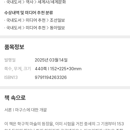
국내도서
역사
세계사/세계문화
수상내역 및 미디어 추천 분류
국내도서
미디어 추천
조선일보
국내도서
미디어 추천
동아일보
품목정보
발행일
2025년 03월 14일
쪽수, 무게, 크기
440쪽 | 152*225*30mm
ISBN13
9791194263326
책 속으로
서론 | 마구스에 대한 개괄
이 책은 학구적 마술의 등장을, 이미 시험을 거친 중세의 그 기원부터 153