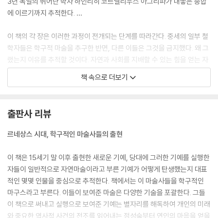
3년 독일의 뛰어난 학자 하인리히 코르넬리우스 아그리파가 내놓은 종합
에 이르기까지 추적한다. …
이 책의 각 장은 이러한 과정이 전개되는 단계를 따라간다. 중세의 일부 철
학자들은 학구적 마술을 추구한 반면, 다른 이들은 그것을 금지했다. 왜 그
랬는지 이유를 추적할 것이다. 자연과 사회를 지배할 수 있는 힘을 얻는 자
신만의 새로운 방법을 개발하고 신비화한 발명가들에 주목할 것이며, 기술
책 속으로 더보기
과 마술의 복잡한 상호작용을 추적할 것이다. 마술의 힘을 추구하는 정당
한 이유를 새롭게 정립하고 이미 수용된 다양한 관행에 새로운 것을 더한
이탈리아와 신성로마제국의 학자들을 따라갈 것이다. 아그리파가 이렇게
출판사 리뷰
많은 요소를 토대로 공들여 내놓은 유력한 종합을 검토할 것이다.
르네상스 시대, 학구적인 마술사들의 출현
이것이 내가 하려는 이야기다. 그런데 그 기예 자체는 어떤 것인가? 마술을
실행한 학자는 그것을 어떤 식으로 인식하고 어떻게 받아들였는가?
이 책은 15세기 말 이후 출현한 새로운 기예, 당대에 그러한 기예를 실행한
--- 본문 중에서
자들이 일반적으로 자연마술이라고 부른 기예가 어떻게 탄생했는지 대표
적인 몇몇 인물을 중심으로 추적한다. 책에서는 이 마술사들을 학구적인
마구스라고 부른다. 이들이 보여준 마술은 다양한 기술을 포괄한다. 그들
이 책으로 써내고 실행으로 보여준 기예는 별자리를 해독하여 개인의 미래
와 중요한 역사적 사건의 전조를 읽어내는 점성술부터 연인의 마음을 얻을