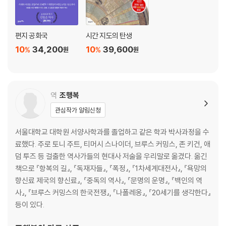
편지 공화국
시간 지도의 탄생
10
34,200
10
39,600
%
%
원
원
역
조행복
관심작가 알림신청
서울대학교 대학원 서양사학과를 졸업하고 같은 학과 박사과정을 수
료했다. 주로 토니 주트, 티머시 스나이더, 브루스 커밍스, 존 키건, 애
덤 투즈 등 걸출한 역사가들의 현대사 저술을 우리말로 옮겼다. 옮긴
책으로 『항복의 길』, 『독재자들』, 『폭정』, 『1차세계대전사』, 『욕망의
향신료 제국의 향신료』, 『중독의 역사』, 『문명의 운명』, 『백인의 역
사』, 『브루스 커밍스의 한국전쟁』, 『나폴레옹』, 『20세기를 생각한다』
등이 있다.