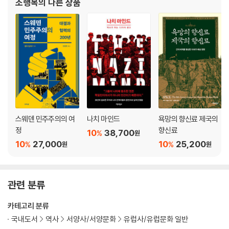
조행복
의 다른 상품
스웨덴 민주주의의 여
나치 마인드
욕망의 향신료 제국의
정
향신료
10
38,700
%
원
10
27,000
10
25,200
%
%
원
원
관련 분류
카테고리 분류
국내도서
역사
서양사/서양문화
유럽사/유럽문화 일반