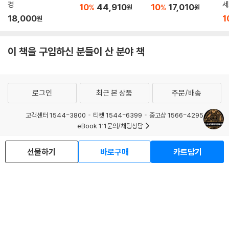
의 발전을 이루어냈다면, 그 장기적인 귀결을 인류는 잘 관리할 수 있었
경
세
10
44,910
10
17,010
%
%
원
원
나? 아그리파는 인간의 노력이 유익을 가져다준다고 말하면서도 그 부정
18,000
1
원
적인 효과를 빼놓지 않았다. “요새화한 성채, 전쟁 기계, 총포, 대포, 비행
무기, 기타 사람을 죽이는 도구들, 그리고 그들이 정복한 민족들이 이 기예
이 책을 구입하신 분들이 산 분야 책
가 때때로 인류에게 초래한 파멸을 증언한다.” 아그리파의 《신비주의 철
학》에서 인체의 비율을 그린 도형을 본 하인리히 두덴은 “죄수들의 몸을
부러뜨린 바퀴”를 떠올렸다.
로그인
최근 본 상품
주문/배송
새로운 기술이 놀라운 속도로 발전하여 윤리적 문제에 대한 고려를 피할
수 없고 인간의 지식과 능력의 한계에 대한 두려움이 일고 있는 이 시대에,
고객센터 1544-3800
티켓 1544-6399
중고샵 1566-4295
근대 초의 마구스는 흥미로운 주제라고 할 수 있다. 자연에 힘을 행사하여
eBook 1:1문의/채팅상담
그것을 변형시킨 인류의 오랜 역사는, 자연에 대한 이해를 바탕으로 마술
예스이십사(주) 사업자 정보
처럼 신기한 온갖 장치를 만들어낸 인류는 과연 앞으로 어떤 길을 걸을 것
선물하기
바로구매
카트담기
이용약관
개인정보처리방침
청소년보호정책
인가? 전쟁은 아직도 사라지지 않았고, 기후변화는 전에 없던 파괴적인 영
PC버전
회사소개
거래처관계자께
향을 미치고 있다. AI는 과연 안전할 것인가? 인문학적 숙고가 필요한 때
도서홍보
광고
다.
Copyright © YES24 Corp. All Rights Reserved.
MATOM9