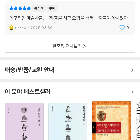
다. 마구스들은 모르는 것을 모조리 악마와의 거래를 통해 나타난 일로 여
종이책
구매
긴 자들을 어리석다고 비판했지만, 그들 스스로도 합리적으로 설명하기 어
학구적인 마술사들, 그저 점을 치고 요행을 바라는 자들이 아니었다.
렵고 믿음의 차원에 머무는 이야기를 했다. 그런 점에서 합리적인 것과 비
합리적인 것, 추측과 확신, 믿음과 사실 사이에 뚜렷한 경계는 없었던 것 같
c***b
2025.03.30.
0
다. 마술과 과학, 종교는 뚜렷이 구분되지 않았다.
한줄평 전체보기
마구스들은 마술을 언급할 때 모호하고 이중적인 태도를 보였다. 자연의
힘을 이용하는 ‘좋은’ 마술과 악마의 힘에 의존하는 ‘나쁜’ 마술, ‘저차원’의
사악한 마술과 ‘고차원’의 마술을 구분하기도 했지만, 그 구분이 모호했을
배송/반품/교환 안내
뿐만 아니라, 우주로부터 생명과 영혼을 끌어와 기적을 행할 수 있다는 고
차원 마술의 성격도 애매했다. 또한 그들은 한편으로 악마적 마술을 부정
하고 비난하면서도 자신의 마술과 악마와의 연관성을 넌지시 언급하며 이
이 분야 베스트셀러
를 즐기기도 했다. 악마도 자연의 힘을 이용해 불가사의한 일을 할 수 있다
는 것이었다.
초자연적 힘까지 갈망한 권력자들
마구스는 또한 대중적인 지식인이면서 천계의 힘을 이용하려는 유력한 후
원자들에게 조언자 역할을 했다. 신성로마제국 황제 막시밀리안 1세, 교황