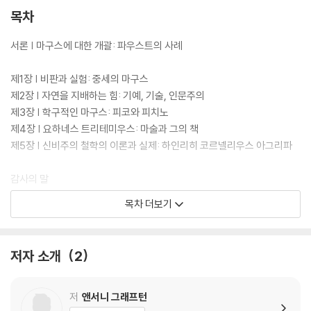
목차
서론 | 마구스에 대한 개괄: 파우스트의 사례
제1장 | 비판과 실험: 중세의 마구스
제2장 | 자연을 지배하는 힘: 기예, 기술, 인문주의
제3장 | 학구적인 마구스: 피코와 피치노
제4장 | 요하네스 트리테미우스: 마술과 그의 책
제5장 | 신비주의 철학의 이론과 실제: 하인리히 코르넬리우스 아그리파
감사의 말
옮긴이의 말
목차 더보기
주
도판 출처
찾아보기
저자 소개
2
저
앤서니 그래프턴