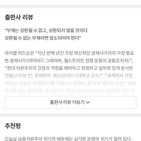
도 알아야 한다. 미국의 금융자본주의는 전 세계로 뻗어나가려 한다. 금융
화한 미국 경제가 이끄는 오늘날의 신냉전은 지대 수취자 기반의 금융자본
출판사 리뷰
주의를 전 세계에 강요하려는 싸움이다. 그러려면 미국은 외국의 경제 개
혁을 막아야 한 다.
“부채는 상환될 수 없고, 상환되지 않을 것이다
---「서문. 부와 경제는 어디로 가는가, 19쪽」중에서
상환될 수 없는 부채라면 말소되어야 한다”
국민소득통계와 경제 이론이 현실을 반영하고 있다면 많은 서구의 금융화
마이클 허드슨은 “지난 반백 년간 가장 혁신적인 경제사가이자 가장 중요
한 경제가 고통받는 이유를 설명해줄 수 있을 것이다. 새로운 억만장자들
한 경제사가(데이비드 그레이버, 월스트리트 점령 운동의 공동조직자)”,
이 끊임없이 배출되는데도 왜 더 많은 사람은 내핍 생활을 해야 하는가? 왜
“현대 자본주의의 강점과 약점을 해박하고 정확하고 설득력 있게 분석한
소득은 ‘낙수효과’를 내지 못하고 경제 피라미드의 최상층으로 빨려 들어
인물(스티브 킨, 경제학자, 웨스턴시드니대학교 교수)”, “세계에서 가장
가는가? 현실을 반영하는 경제 이론은 우리가 살고 있는 세상의 무엇이 잘
뛰어난, 유일한 경제학자(폴 크레이그 로버츠, 전 미국 재무부 차관)” 등의
못되었으며, 왜 많은 사람이 대체로 더 부유해지지 않고 더 가난해지는지
평가를 받는 세계적인 경제학자다. 특히 2006년에 이미 2008년 미국 내
설명해줄 수 있을 것이다. 그럼으로써 이 상황을 역전시킬 수 있다는 사실
악성 주택담보 대출 위기를 예견했을 뿐 아니라, 이 사태가 미국 주식시장
출판사 리뷰 더보기
도 보여줄 것이다. 사람들이 이러한 역전의 필요성을 이해하지 못하는 이
의 붕괴를 초래할 것이며 그 여파로 부채 인플레이션을 남기는, 이른바 금
유는 바로 ‘경제학’이라는 학문의 교과 과정이 오늘날의 가장 큰 특징을 다
융 과잉 현상을 경고한 소수의 경제학자로 주목받았다.
루지 않는 데 있다. 경제적 지대라는 개념을 ‘외부’ 요인이라며 배제한 것이
추천평
가장 나쁘다. 앞서 언급했지만 경제적 지대는 정치적, 법률적 특혜에서, 공
허드슨이 높은 평가를 받는 이유는, 교재에서 비롯된 대학 교수들의 세계
적 규제와 과세의 해체에서 생기는 불로소득이다.
관과 달리 그는 직접 현장에서 쌓아올린 경험을 토대로 이론을 정립했기
오늘날 금융자본주의 위기의 배후에는 심각한 문명의 위기가 깔려 있다.
---「CHAPTER 01. 왜 억만장자는 끊임없이 등장하는데 낙수효과는 없는