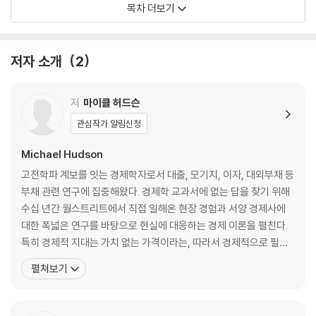
목차 더보기
06_보호무역, 우리는 맞고 너희는 틀렸다
07_식량과 석유, 광업, 천연자원의 지대
저자 소개
2
PART 02_지대 수취자의 반혁명
08_그들은 어떻게 정치를 사회주의로부터 멀어지게 했나
저
마이클 허드슨
09_금융 엘리트들이 만든 왜곡된 역사와 경제학
관심작가 알림신청
10_달러 헤게모니, ‘종이 금’을 만드는 특권
11_화폐와 토지를 공공재 취급하는 나라를 겨냥한 전쟁
Michael Hudson
고전학파 계보를 잇는 경제학자로서 대출, 모기지, 이자, 대외부채 등
PART 03_대안은 있다
부채 관련 연구에 집중해왔다. 경제학 교과서에 없는 답을 찾기 위해
수십 년간 월스트리트에서 직접 일해온 현장 경험과 서양 경제사에
12_가치와 지대, 의제자본의 고전적 개념 부활
대한 폭넓은 연구를 바탕으로 현실에 대응하는 경제 이론을 펼친다.
13_과두집단을 제어할 만큼 강한 정부와의 전쟁
특히 경제적 지대는 가치 없는 가격이라는, 따라서 경제적으로 필수
적인 생산 비용이 없는 소득이라는 고전파 정치경제학의 개념을 되살
펼쳐보기
옮긴이의 말_문명의 미래를 결정할 새로운 대결
려 2008년 미국 내 악성 주택담보대출 위기와 금융 붕괴를 경고하
주석
고, 그 여파로 부채 인플레이션이 오는 금융 과잉 현상을 예측해 주목
찾아보기
받았다. 시카고대학교와 뉴욕대학교를 졸업하고 체이스맨