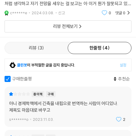
막아야 한다는 허드슨의 주장은 ‘모두가 부자 되기를 바라는 세상’에 낯설
처럼 생각하고 자기 전망을 세우는 걸 보고는 아 이거 뭔가 잘못되고 있다
오늘날 그리스부터 라트비아까지, 미국의 러스트 벨트부터 텍사스까지 부
지만 꼭 필요한 조언이다.
고 느꼈습니다.그 이후로 경제공부가 반드시 필요한 걸 절감했습니다. 첫
채를 떠안은 가난한 사람들은 굶주림과 질병, 금융상의 걱정거리 때문에
c******e
2024.03.08.
신고
0
댓글
0
째로는 거품을 형
조기에 사망하는데, 이들은 그것이 전부 자기 책임이라는 말을 듣는다. 워
지금 우리에게 필요한 것은
리뷰 전체보기
싱턴 합의가 뒷받침한 금융화한 사영화 경제의 희생자가 아니라는 말이다.
실제 경제를 반영하는 ‘진짜 경제 이론’이다!
---「CHAPTER 03. 금융자본의 민주주의적 제국주의, 106쪽」중에서
오늘날 대학의 교과 과정이 실제 경제를 반영하지 않는, ‘의도적인 왜곡’도
리뷰
3
한줄평
4
서구의 대학교에서 가르치는 주류 경제 이론은 중국의 성공을 설명할 수
큰 문제다. 저자는 오늘날 주류 경제 이론이 영국과 미국의 성공 경로와, 어
없을뿐더러 미국의 산업 실패도 설명할 수 없다. 서구 신자유주의 경제학
떻게 중국이 지난 40년간 많은 서구 산업을 추월하는 데 성공했는지 설명
의 맹점을 피하려면 폭넓은 시각의 접근법이 필요하다. 신자유주의 경제학
클린봇
이 부적절한 글을 감지 중입니다.
설정
하지 않는다고 지적한다. 또 미국 등 서구 내 불평등과 경기 침체가 점차 심
은 지대, 은행의 신용과 화폐 창출, 보건, 교육, 기타 기본적 서비스의 사영
화되는 진짜 이유를 밝히지 않는다고 비판한다. 미국은 보호무역주의 정책
화를 경제가 부유해지는 길이라고 설명한다. 그러나 사영화의 결과는 공기
구매한줄평
추천순
(국가자본주의, 산업사회주의)으로 성장했으나 그 성공 비법을 타국에 알
업을 구매할 대출시장을 만들어낸 것이다. 공기업이 사영화하자마자 소비
려주지 않는다. 미국은 공공 투자와 공공 서비스에 보조금을 지급함으로써
자는 독점 지대를 지불해야 한다. 그래서 기본적 서비스를 받으려면 부채
생산성과 생활수준을 향상시켰음에도 서구 경제학에서는 이 방식이 ‘시장
종이책
구매
를 질 수밖에 없다. 시간이 지날수록 급등하는 주택 가격과 학자금 융자 때
을 왜곡’한다는 이유로 ‘실수’라고 가르친다. 이로써 실제 무역과 투자가 이
아니 경제학책에서 긴축을 내핍으로 번역하는 사람이 어디있나.
문에 사람들은 소득의 큰 몫을 대출금 상환에 써야 하고, 자동차 할부금과
루어지는 과정과 대학에서 가르치는 경제학 이론 사이에 거대한 간극이 생
제목도 마음대로 바꾸고
신용카드 사용액이 추가로 소득을 빼내간다. 이렇게 개인의 소득에서 채권
겼다. 지금 대학의 교육 과정 속 경제학 이론으로는 국영 기업이 생산의 3
s*******o
2023.11.03.
2
자들과 그들과 연합한 금융 부문에 지불되는 액수는 점점 더 커진다.
분의 1을 담당하는 중국 경제가 번영하는 이유를 해석할 방법이 없다.
---「CHAPTER 04. 경제적 지대, 가치 없는 가격, 114쪽」중에서