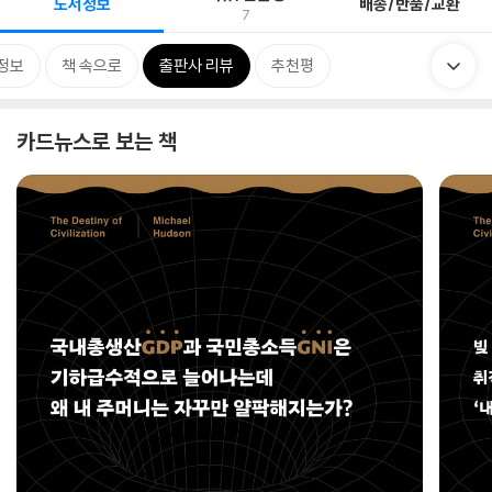
도서정보
배송/반품/교환
7
정보
책 속으로
출판사 리뷰
추천평
카드뉴스로 보는 책