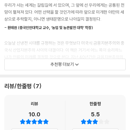
때문이다. 현실 경제에 대한 답이 경제학 교과서에 없음을 깨닫고 직접 월
우리가 사는 세계는 갈림길에 서 있으며, 그 앞에 선 우리에게는 공통된 전
가, 35~36쪽」중에서
스트리트로 뛰어들어 금융 경제의 원리를 체감하고 이해했다. 세이빙스뱅
망이 펼쳐져 있다. 어떤 선택을 할 것인가에 따라 앞으로 미개한 야만의 세
크트러스트에서 3년간 통계분석가로, 체이스맨해튼은행에서 다년간 국제
상으로 추락할지, 아니면 생태문명으로 나아갈지 결정된다.
산업자본주의의 독특한 특징은 임금노동자를 고용하여 생산한 상품을 이
수지 전문가로 일한 덕분에 은행이 어떻게 움직이는지 체득했다. 이러한
윤을 남기고 판매하는 것이다. 금융자본은 노동자뿐 아니라 산업과 정부도
- 원톄쥔 (중국인민대학교 교수, ‘농업 및 농촌발전 대학’ 학장)
실전 경험을 바탕으로 미국과 전 세계 지대를 추구하는 금융화한 현대 경
착취한다. 우선 이자를 청구해서, 그리고 독점 지대와 천연자원 지대를 통
제의 작동을 꿰뚫어보았다. 또한 화폐와 회계의 기원뿐 아니라 노동의 기
해 간접적으로, 또 부동산 임대료와 사영화한 기간시설의 사용료를 올려
오늘날 신냉전 시대를 규정하는 것은 무엇보다 미국식 금융자본주의와 중
원과 노동의 대가가 지불되는 방식, 토지 보유와 과세의 기원, 부채의 기원
서, 뒤이어 빚을 갚지 못한 채무자의 부동산과 기타 재산을 채권자에게 이
국식 산업자본주의 사이의 대결이다. 이 책은 거기서 어느 쪽이 승리하느
과 역사를 탐구해 이론도 폭넓게 정립했다. 그 분석의 결과는 한마디로 정
전하고 빚진 정부들의 재산을 (종종 외국의) 채권 보유자들에게 이전하여
냐가 인류의 미래를 결정할 것으로 본다. 지난 40년간은 금융자본주의의
리된다. “부채는 상환될 수 없고, 상환되지 않을 것이다.” 그는 상환될 수
착취한다. 마르크스와 그와 동시대를 살아간 대다수의 사람들은 산업자본
우세로 신자유주의가 사회를 지배함에 따라 사회적 불평등이 크게 심화해
추천평 더보기
없는 부채라면 말소되어야 한다고 주장한다. 부동산도, 학자금 대출도, 개
주의가 평화적으로든 다른 방식으로든 사회주의로 발전할 것이라고 예상
왔다. 마이클 허드슨은 인류가 해방으로 나아가려면 금융자본주의를 극복
인 신용도 부채가 기본값인 세상에서 이를 말소시키면 경제가 붕괴되지 않
했다. 금융자본주의의 목적은 바로 이를 피하는 것이다. 금융자본주의는
해야 한다고 주장한다. 신냉전 시대 지정학적 경제의 작동을 명쾌하고 설
을까? 언뜻 비현실적으로 들리는 이 주장에 대해 허드슨은 이 책에서 “경
주된 착취의 원천이 지대 추구임을 알아냈다. 토지와 천연자원에서 지대를
득력 있게 설명해주는 탁월한 저서다.
리뷰/한줄평
7
제적 붕괴를 초래하지 않고도 부채를 말소시킬 방법이 있다”고 힘주어 이
뽑아냈을 뿐 아니라 차츰 공적 기간시설의 투자를 사영화하고 새로운 독점
야기한다. 그의 주장에 귀 기울이지 않는다면, 그가 2006년 도래할 금융
- 강내희 (전 중앙대학교 교수, 민중언론 《참세상》 이사장)
을 창출하여 지대를 추출했다. 그로써 경제에 높은 비용을 떠넘겼다. 이 때
위기를 경고했음에도 이를 간과해 길고 긴 침체기를 겪었듯이, 세계는 같
리뷰
한줄평
문에 산업가들은 지대와 부채에 덜 얽매인 경제의 경쟁자들보다 낮은 가격
은 실수를 반복할 것이다.
왜 불로소득은 근로소득과 같은 소득으로 취급되는가? 새로운 억만장자
으로 제품을 판매할 수 없다. 중국 같은 혼합경제는 민주주의적 공공 부문
10.0
5.5
들이 끊임없이 배출되는데도 왜 더 많은 사람은 내핍 생활을 해야 하는가?
이 강하지 못한 나라와의 경쟁에서 이길 수 있다.
상위 1퍼센트의 금융 약탈에서 벗어나
미국은 ‘종이 금’을 만드는 특권을 누리면서 왜 다른 나라의 통화주권을 부
---「CHAPTER 02. 지대 추구와 지대 수취자의 세금 회피를 조장하는 금
올바른 경제적 삶으로 나아갈 유일한 방법
정하는가? 미국 제국의 전쟁(방위) 비용은 물론 제국의 국내 지출까지 왜