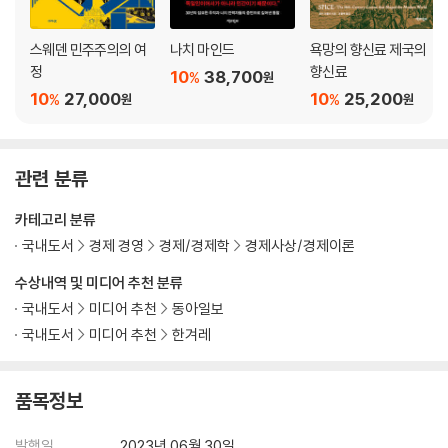
스웨덴 민주주의의 여
나치 마인드
욕망의 향신료 제국의
정
향신료
10
38,700
%
원
10
27,000
10
25,200
%
%
원
원
관련 분류
카테고리 분류
국내도서
경제 경영
경제/경제학
경제사상/경제이론
수상내역 및 미디어 추천 분류
국내도서
미디어 추천
동아일보
국내도서
미디어 추천
한겨레
품목정보
발행일
2023년 06월 30일