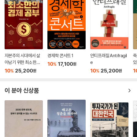
구 산업을 추월하는 데 성공했는지 설명하지 않는다. 교재에 제시된 모델
미중 갈등이 단순히 두 산업국가가 시장을 더 많이 차지하기 위해 경쟁하
들은 공공 투자와 공공 서비스에 보조금을 지급하는 것은 생산성과 생활수
는 것으로만 볼 수 없다고 말한다. 그것은 서로 다른 정치-경제 체제 간의
준의 향상이 목적일지라도 ‘시장을 왜곡’하기 때문에 실수라고 가르친다.
더 폭넓은 싸움이다. 오늘날 신냉전의 본질은 “미국이 때로 폭력이 동반된
---「CHAPTER 06. 보호무역, 우리는 맞고 너희는 틀렸다, 179쪽」중에서
적극적인 외교 정책으로 타국에 부채와 무역 의존을 밀어붙이는 것”이다.
우리는 이 싸움에서 중국의 사례에 주목하고, 어떻게 미국의 이데올로기
어렴풋이 모습을 드러내는 전 세계적 균열은 금융화한 미국과 문명의 가장
적, 외교적 압력의 먹이가 되지 않을지 전략을 세워야 할 것이다.
기본적인 조직 원리 간의 싸움이 되고 있다. 역사상 성공한 사회는 전부 혼
합경제였다. 법치라면 모름지기 법을 집행할 권한을 지닌 정부를 필요로
자본주의 시대에서 살
경제학 콘서트 1
안티프래질 Antifragil
죽
우리는 오늘날 미국을 비롯한 서구 국가들이 과거의 경제적 동력을 상실한
한다. 어떤 사회든 생존하고 번영하려면 사적 이익 추구를 장기적인 공적
아남기 위한 최소한의
e
있
10
17,100
현실을 타산지석으로 삼아야 한다. 책에서 허드슨은 소수의 지대 수취자
%
원
목적에 종속시켜야 한다. 미국의 외교는 그러한 원리에 맞서 싸우고 있다.
경제 공부
10
25,200
10
25,200
1
%
%
계급이 서구의 경제 통제권을 장악하고, 빚에 시달리는 노동자와 고비용에
원
원
금융화한 탈산업경제가 붕괴를 모면하기 위해 해외 지대 추출과 달러 외교
허덕이는 산업으로부터 소득을 빼앗아감으로써 새로운 실세가 되었다고
에 점점 더 크게 의존하면서 그 싸움은 더욱 공격적으로 변하고 있다. 지구
말한다. 미국의 병폐는 금융화한 독점 자본주의 체제에서 지대 수취자 계
이 분야 신상품
의 모습은 탄광과 구리 광산이 분화구처럼 변하고 지표면의 식생과 표토가
급이 경제적 지대를 가져간 탓에 산업 생산 비용에 거품이 생기면서 초래
소실되면서 거의 달의 경관처럼 바뀔 운명에 처했다. 이제 법을 제정하고
된 결과다. 금융화한 체제는 서구 경제를 양극화함으로써 몰락을 재촉하고
집행할 수 있는 것은 선거로 구성한 정부가 아니라 군벌 같은 기업들이다.
있다.
정부는 그것에 부속된 행정기구가 될 것이다. 바로 이것이 사회주의와 야
만 사이의 투쟁이다.
허드슨은 세계적 부채 디플레이션과 신냉전 제국주의를 피하기 위한 대안
---「CHAPTER 07. 식량과 석유, 광업, 천연자원의 지대, 244쪽」중에서
으로 ‘탈달러화’와 ‘탈사영화(탈민영화)’를 제시한다. 바로 “세습 지주 계