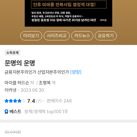
미리보기
사이즈비교
카드뉴스
공유하기
소득공제
문명의 운명
금융자본주의인가 산업자본주의인가
양장
마이클 허드슨
저
조행복
역
아카넷
2023.06.30.
7.4
판매지수
246
7
베스트
경제/경제학 top100 1주
32,000
원