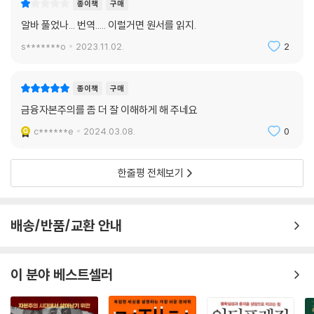
종이책
구매
지금 우리에게 필요한 것은 서구를 양극화와 내핍으로 괴롭히는 문제들을
금융 붕괴가 불가피한데도, 금융자본에 돌아가는 수익은 산업의 이윤율보
어떻게 피할 수 있는지 설명해주는 경제 이론이다. 이 책은 대학에서 가르
알바 풀었나... 번역..... 이럴거면 원서를 읽지.
다 높다. 재산을 모으는 가장 쉬운 방법은 산업과 부동산, 임금생활자, 정부
쳐주지 않는 실제 경제가 움직이는 현상을 보여준다. 경기 침체는 미국과
s*******o
2023.11.02.
2
에 부채를 떠안겨 이자와 기타 금융 비용, 상여금으로 경제적 잉여를 빨아
서구를 대표하는 금융자본주의의 주된 작동 원리다. 이 책의 목적은 오늘
들이고 산업 회사의 경영을 ‘금융화’하여 그 주식과 채권의 가격을 부풀리
날 금융화한 지대 추구 경제의 공통분모를 살피고, 양극화를 초래하는 금
는 것이다. 유권자는 빚을 져서 ‘자본’ 소득을 추구하는 것이 부자가 되는
융의 작동 원리가 어떻게 미국을 비롯한 전 세계를 위협하는지 보여주는
종이책
구매
길임을, 신용으로 부동산과 기타 자산을 구입하는 것이 가장 쉽게 ‘자본’ 소
것이다. 이는 미국 경제가 대체로 노동과 산업의 부채 디플레이션이 두드
금융자본주의를 좀 더 잘 이해하게 해 주네요
득을 얻는 길임을 믿으라고 부추겨진다. 자산 가격이 이자율보다 빠른 속
러진 만성적 경기 침체를 겪고 있는 데 반해 중국은 왜 그토록 번영하는지
c******e
2024.03.08.
0
도로 상승하는 한에서만 가능한 일이다. 문제는 이 과정이 조만간 금융 순
설명해줄 것이다.
환의 폰지 사기 국면에 접어든다는 데 있다.
---「CHAPTER 05. 지대의 금융화와 부채 디플레이션, 157~158쪽」중
한줄평 전체보기
99퍼센트를 위한 경제인가, 1퍼센트를 위한 돈인가
에서
문명의 갈림길 앞에서 인류는 어떤 선택을 할 것인가
18세기 영국 중상주의 정책과 19세기 말 고전파 정치경제학과 미국 보호
배송/반품/교환 안내
이 책은 오늘날 글로벌 경제를 진단하고 향후 전망에 대해 논의한 저자의
무역주의 정책의 본질은 교육과 식품, 생활수준에 대한 공적 투자로써 노
강연을 도서화한 것이다. 중국 전구대학교全球大學校의 요청으로 시작
동생산성을 높이고 독점 착취는 최소한으로 줄이는 것이었다. 국가자본주
된 10회 강연은 첫 회부터 19만 명이 시청했으며, 회당 평균 3만 명이 시청
의라고, 나아가 산업사회주의라고 부를 수 있는 이 정책은 효과가 있었다.
이 분야 베스트셀러
하는 등 많은 이의 호응을 받았다. 그가 중국에서 제안한 이 강의를 수락한
그러나 미국과 영국의 학생들은 이에 관해 배우지 않는다. 주류 무역 이론
까닭은, 고전적인 산업 정책을 추구하는 중국식 혼합 경제 체제가 미국의
은 영국과 미국이 어떻게 성공했는지, 중국이 지난 40년간 어떻게 많은 서
신자유주의 병폐를 가장 성공적으로 피했다고 보았기 때문이다. 허드슨은