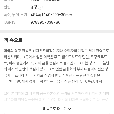
판형
양장
쪽수, 무게, 크기
484쪽 | 140*220*30mm
ISBN13
9788957338780
책 속으로
미국의 외교 정책은 신자유주의적인 지대 수취자의 계획을 세계 전역으로
확산시키며, 그곳에서 얻은 이익은 주로 월스트리트와 런던, 프랑크푸르
트, 파리 증권거래소, 기타 금융 중심지로 돌아간다. 그러한 정책이 오늘날
의 세계적 균열의 핵심에 있다. 그로 인한 금융화와 부채 디플레이션은 양
극화를 초래하며, 그 자체로 산업적 번영의 확산과는 완전히 상반된다.
---「머리말. 세계 경제를 위협하는 금융의 작동 원리, 5~6쪽」중에서
달러 본위제와 그 배후의 금융자본주의 동력을 거부하려면 경제적 지대의
사유화와 약탈적 금융을 피할 수 있는 대안적 경제를 조직해야 한다. 근로
소득(임금과 이윤)과 불로소득(경제적 지대) 사이의 차이점 인식이 출발
책 속으로 더보기
점이 될 것이다. 또한 금융자본주의가 어떻게 산업자본주의를 지배했는지