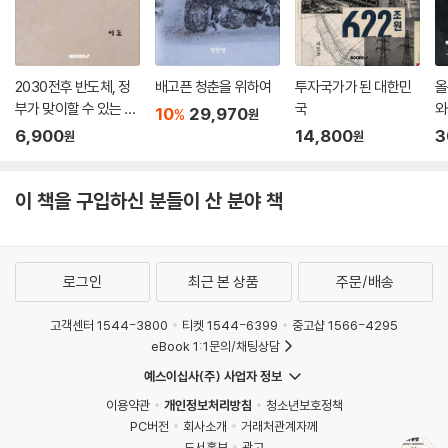
급과 약탈적인 고리대금으로부터 경제를 해방”하려던 고전파 경제학자들
모든 소득을 다 생산적으로 벌어들인 것이라는 이러한 주장은 오늘날의 국
의 역사적 과제를 이용하는 것이다. 그는 19세기에 마르크스와 다른 고전
민소득생산계정을 만들어낸 지대 수취자에게 우호적인 경제학의 창설 신
파 경제학자들이 분석한 산업자본주의가 어떻게 부채와 지대 수취에 입각
화다. 불로소득으로서의 경제적 지대 개념을 무시한다면 착취를 측정할 방
한 금융자본주의로 변했는지 설명한다.
2030전후 반도체, 정
배고픈 청춘을 위하여
투자국가가 된 대한민
올
법이 사라진다. 따라서 고전경제학이 옹호한 개혁의 필요성도 사라진다.
부가 맞이할 수 있는 시
국
와
금융 부문과 지대 수취자가 생산에 관여한다는 주장은 기본적인 생산 기술
10
29,970
%
원
인류는 현재 두 가지 갈림길에 놓여 있다. 1퍼센트의 부자들만을 위한 금융
나리오
6,900
14,800
3
과 융합된다. 클라크와 그를 뒤이은 자유시장 경제학자들에게, ‘시장’은 이
원
원
자본주의의 길을 계속 갈 것인가, 아니면 99퍼센트 시민들의 삶 향상을 위
미 존재하는 현재 상태다. 부와 재산권의 분포는 아무리 불공정해도 경제
한 산업자본주의로 나아갈 것인가. 인류의 문명이 파멸이라는 운명을 모면
적 본질의 일부로 당연시된다. 수입을 가져오는 자산은 그것이 비록 지대
하려면, 인류가 미래를 잃지 않으려면 어느 쪽을 선택해야 할지 분명하다.
이 책을 구입하신 분들이 산 분야 책
수취자의 특권일지라도 자본으로 여겨진다.
---「CHAPTER 08. 들은 어떻게 정치를 사회주의로부터 멀어지게 했나,
세계 경제를 위협하는
272쪽」중에서
금융의 작동 원리에 관하여
로그인
최근 본 상품
주문/배송
미국은 타국에게 자신들의 일에 간섭하지 말라고 주장하지만, 미국 외교관
· 1장에서는 지대 추구 세력으로부터 경제를 해방한다는 19세기 산업자본
고객센터 1544-3800
티켓 1544-6399
중고샵 1566-4295
들은 자신들이 ‘예외적 국가’로서 타국의 정책을 좌우할 권리를 가져야 한
주의의 목표가 실현되지 못하고 금융자본주의가 대신 출현한 과정을 설명
eBook 1:1문의/채팅상담
다고 억지를 부린다. 선거로 합법적으로 선출된 자라도 미국의 신냉전 목
한다.
적에 보탬이 되지 않는 정치적, 경제적 정책을 옹호하는 지도자는 제거하
예스이십사(주) 사업자 정보
· 2장은 금융자본주의가 고전경제학과 자유시장 개념을 뒷받침하는 도덕
겠다는 것이다. 미국은 어떤 무역협정에서든 순이익을 거두어야 한다는 주
이용약관
개인정보처리방침
청소년보호정책
철학을 어떻게 뒤집었는지 살핀다. 그 결과 주류 경제 이데올로기는 금융
장도 예외적이다(트럼프 전 대통령이 아주 당당하게 밝혔다). 이러한 단극
PC버전
회사소개
거래처관계자께
자본의 경제적, 정치적 지배를 종식시키기는커녕 지대 수취자를 보호하고
적 세계 지배의 요구는 공정과 균형이라는 전통적인 규범을 거부하며, 더
도서홍보
광고