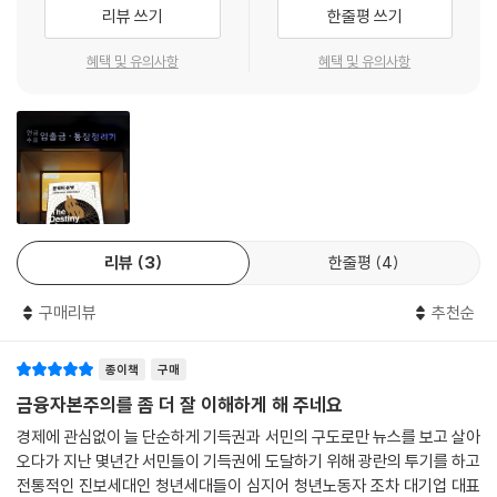
융자본주의, 75쪽」중에서
리뷰 쓰기
한줄평 쓰기
다른 나라들이 보조하는가? 이에 대한 답을 알고 싶은 분들에게 이 책을 추
국내총생산GDP과 국민총소득GNI은 기하급수적으로 늘어나는데 어째서
천한다.
미국의 정책은 라틴아메리카와 여타 대륙의 토지와 천연자원, 기간시설의
혜택 및 유의사항
혜택 및 유의사항
내 주머니는 자꾸만 얄팍해지는가? 빚을 져서 빚을 갚게 만드는, ‘부채의
- 최배근 (경제학자, 《최배근 대한민국 대전환 100년의 조건》 저자)
소유권을 빼앗는다는 목표를 설정하고 토지 개혁을 방해했고, 기본적인 기
늪’에 빠진 오늘날 세상은 과연 경제적으로 안전한가? 부채를 떠안지 않으
간시설을 사영화하는 대신 계속 공적 영역에 남겨두려는 현지의 시도는 물
면 내 집 마련을 할 수 없는 부동산 현실, 취직하자마자 빚에 시달리게 만드
론 농업의 자급자족에도 반대했다. 미국에게 힘이란 타국의 정치에 관여하
마이클 허드슨은 분명히 지난 반백 년간의 가장 혁신적인 경제사가이자 가
는 학자금 융자, ‘내일의 나’에 의존하며 긁어대는 신용카드, 빚을 져서 빚
여 금융과 무역, 군사 부문에서 자신들에 대한 의존에서 벗어나지 못하도
장 중요한 경제사가다. 생존 인물 중에 내게 그보다 더 많은 것을 가르친 사
을 갚게 만드는 은행 등. 약탈적 금융이 난무하는 오늘날 세상에서는 누구
록 막을 특권을 의미한다. 그 결과는 일종의 세계화, 다시 말해 미국의 통제
람은 없다.
도 경제적으로 안전할 수 없다. 심화되는 불평등과 경기 침체를 이해하기
에서 벗어나 자주적으로 행동할 가능성이 있다면 어떤 나라든 그 공업과
위해서는 오늘날 불로소득 계급의 부 획득 방식을 알아야만 한다. 그들은
- 데이비드 그레이버 (월스트리트 점령 운동의 공동조직자)
농업의 자급자족과 성장을 방해하여 굴복시키려는 세계화다.
어떻게 부자가 되었나? 왜 금융자산과 부동산은 국민총소득보다 훨씬 더
리뷰
3
한줄평
4
---「CHAPTER 03. 금융자본의 민주주의적 제국주의, 103쪽」중에서
빨리 증가하는가?
세계에서 가장 뛰어난, 세계 유일의 경제학자. 그를 제외한 나머지는 거의
구매리뷰
추천순
전부 신자유주의자들로, 경제학자가 아니라 금융 세력의 바람잡이일 뿐이
부는 중독성이 있으며 탐욕을 불러일으킨다. 그래서 만족할 줄 모르고 타
사회는 “노력하면 누구나 부자가 될 수 있다”고 말하지만, 이 책은 이 명제
다.
자에게 손해를 끼친다. 금융자본주의는 강박적으로 마지막 한 푼까지 수익
가 사실이 아님을 분명하게 보여준다. 노동으로 얻는 수익보다 불로소득
종이책
구매
- 폴 크레이그 로버츠 (전 미국 재무부 차관)
을 추구하기에 한계를 모른다. 천연자원과 기간 시설 독점사업을 사영화로
(이자, 부동산 임대료, 주식 배당금 등)으로 얻는 수익이 더 큰 세계에서는
금융자본주의를 좀 더 잘 이해하게 해 주네요
탈취한 자들은 자신들의 지대 추구가 사회적으로 파괴적인 것이 아니라 생
결국 소수의 부유층들에게 모든 부가 빨려 들어가게 작동되어 있다. 우리
산적이라고 주장한다. 그러나 그들의 지대는 노동자의 소득을 빨아들이며
경제에 관심없이 늘 단순하게 기득권과 서민의 구도로만 뉴스를 보고 살아
는 이것이 과연 정의로운지 질문해야만 한다. 불평등의 구조적 원인을 직
산업의 이윤도 빨아들인다. 이는 궁극적으로 로마가 속주의 자산을 약탈하
오다가 지난 몇년간 서민들이 기득권에 도달하기 위해 광란의 투기를 하고
시하고, 소수의 계급이 부를 독점하는 세계를 깨부수어 경제적 양극화를
전통적인 진보세대인 청년세대들이 심지어 청년노동자 조차 대기업 대표
고 그 주민들을 노예로 삼아 경제의 암흑기만 남겼을 때처럼 파괴적이다.