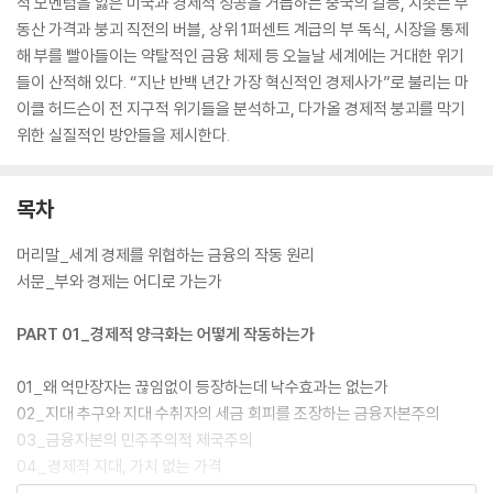
적 모멘텀을 잃은 미국과 경제적 성공을 거듭하는 중국의 갈등, 치솟는 부
동산 가격과 붕괴 직전의 버블, 상위 1퍼센트 계급의 부 독식, 시장을 통제
해 부를 빨아들이는 약탈적인 금융 체제 등 오늘날 세계에는 거대한 위기
들이 산적해 있다. “지난 반백 년간 가장 혁신적인 경제사가”로 불리는 마
이클 허드슨이 전 지구적 위기들을 분석하고, 다가올 경제적 붕괴를 막기
위한 실질적인 방안들을 제시한다.
목차
머리말_세계 경제를 위협하는 금융의 작동 원리
서문_부와 경제는 어디로 가는가
PART 01_경제적 양극화는 어떻게 작동하는가
01_왜 억만장자는 끊임없이 등장하는데 낙수효과는 없는가
02_지대 추구와 지대 수취자의 세금 회피를 조장하는 금융자본주의
03_금융자본의 민주주의적 제국주의
04_경제적 지대, 가치 없는 가격
05_지대의 금융화와 부채 디플레이션