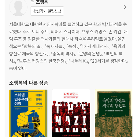
역
조행복
관심작가 알림신청
서울대학교 대학원 서양사학과를 졸업하고 같은 학과 박사과정을 수
료했다. 주로 토니 주트, 티머시 스나이더, 브루스 커밍스, 존 키건, 애
덤 투즈 등 걸출한 역사가들의 현대사 저술을 우리말로 옮겼다. 옮긴
책으로 『항복의 길』, 『독재자들』, 『폭정』, 『1차세계대전사』, 『욕망의
향신료 제국의 향신료』, 『중독의 역사』, 『문명의 운명』, 『백인의 역
사』, 『브루스 커밍스의 한국전쟁』, 『나폴레옹』, 『20세기를 생각한다』
등이 있다.
조행복
의 다른 상품