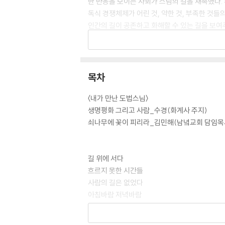
한 반응을 보이는 사회가 스님의 길을 재촉했다. 
독식 경쟁체제가 어린 것, 약한 것, 부족한 것
인간의 길이 공존하고 화해할 수 있는 길을 보여
탁발순례에 나선 도법스님이 우리에게 말하고자 
다. 사람도 역시 ‘자연’일진대, 왜 ‘자연’으로 
화의 메시지를 전하고 있다. 어느새 스님을 따르
목차
이 책은 그간 도법스님의 순례길에 동행했던 김
공식기자”로 임명했기 때문이다. 반은 농담처럼
〈내가 만난 도법스님〉
을 이야기하고 있다.
생명평화 그리고 사람_수경(화계사 주지)
쇠나무에 꽃이 피리라_김민해(남녘교회 담임목
길에서 꽃을 줍다
길 위에 서다
기록자인 김택근 시인은, 도법스님의 발걸음이 결
흐르지 못한 시간들
천여 리를 걸었다. 얻어먹고, 얻어 자며 때로는
사람의 길은 없었다
속도에 치인 뭇 짐승들의 죽음, 새만금처럼 개발
아침바람 저녁바람
하고 화해하는 길이었다고 기록하고 있다. 스님은
새들의 마지막 노래
포하는 일이다.
일등 바보들, 가난한 부자들