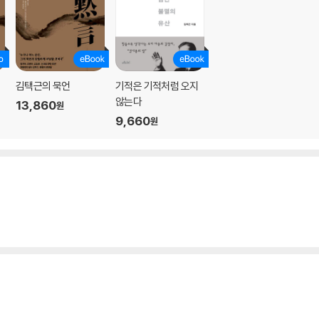
김택근의 묵언
기적은 기적처럼 오지
않는다
13,860
원
9,660
원