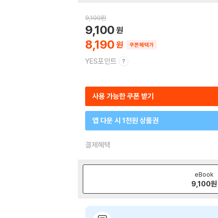
9,100
원
9,100
8,190
쿠폰혜택가
YES포인트
사용 가능한 쿠폰 받기
앱 다운 시 1천원 상품권
결제혜택
eBook
9,100
원