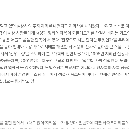
안 몸담고 있던 실상사의 주지 자리를 내던지고 지리산을 내려왔다. 그리고 스스로 이
직 이 세상 사람들에게 생명과 평화의 마음이 되돌아오기를 간절히 바라는 기도의
스님은 어둡고 쓸쓸한 길목에 서 있다. ‘진정으로 사는 길이란 무엇인가’를 우리
을 맡아 인내와 포용력으로 사태를 해결한 뒤 조용히 산사로 돌아간 큰 스님, 도
결사체 ‘선우도량’을 주도하여 불교개혁에 전면 나섰으며, 1995년 지리산 실상사
생명공동체를, 2001년에는 제도권 교육의 대안으로 ‘작은학교’를 설립했다. 도
적인 역할을 늘 강조해왔다. 도법스님은 불교계뿐 아니라 시민사회와 사회 공동
사에서 가장 존경받는 스님 항목에서 성철·서옹스님에 이어 세 번째로 선정된 바
스님으로 평가받고 있다.
 절집 안에서 그대로 앉아 지켜볼 수가 없었다. 온난화에 따른 바다코끼리들의