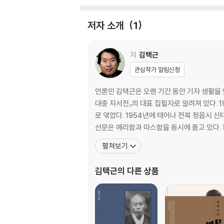
생명의 그물
느티나무 울음
저자 소개
1
뒤따라 뒤질세라 덩달아
봄날 찰나의 햇살
엎드려 학살의 땅에 입 맞추다
저
김택근
빗방울 화석이 말했다.
관심작가 알림신청
(순례기를 마치며)
언론인 김택근은 오랜 기간 동안 기자 생활을 
처음엔 당당하고 끝은 평화로웠다
대중 자서전』의 대표 집필자로 알려져 있다. 
로 엮었다. 1954년에 태어나 전북 정읍시 신태인읍에서 자랐고 동국대 국문학과를 졸업했다. 1983년 박두진 시인의 추천으로 「현대문학」을 통해 등단했다. 독특한 문체의
산문은 예리함과 따스함을 동시에 품고 있다.
펼쳐보기
김택근
의 다른 상품