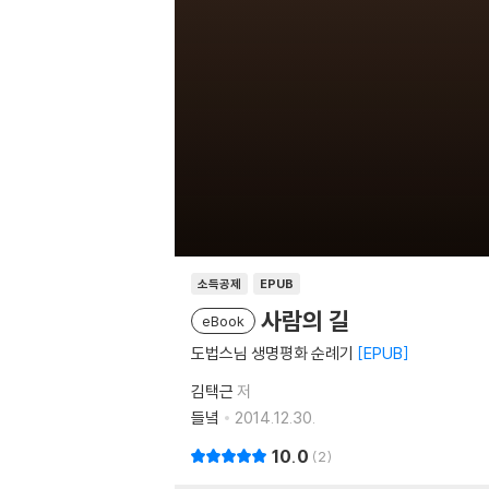
소득공제
EPUB
사람의 길
eBook
도법스님 생명평화 순례기
EPUB
김택근
저
들녘
2014.12.30.
10.0
2