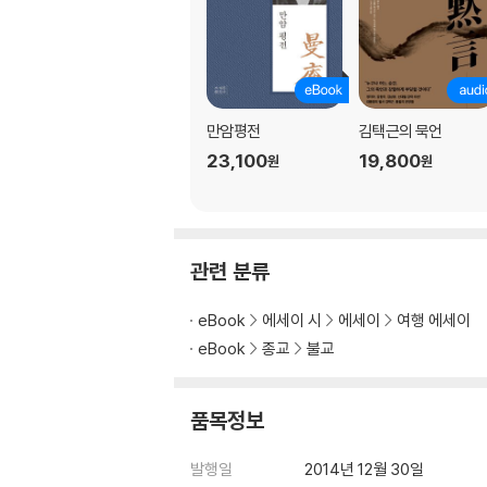
만암평전
김택근의 묵언
23,100
19,800
원
원
관련 분류
eBook
에세이 시
에세이
여행 에세이
eBook
종교
불교
품목정보
발행일
2014년 12월 30일