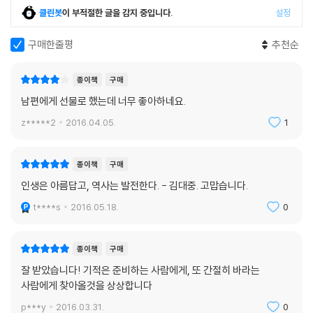
클린봇
이 부적절한 글을 감지 중입니다.
설정
여성 권익 향상에 한 획을 그은 것으로 평가받는 1989년 가족법 개정은 순
구매한줄평
추천순
전히 김대중의 의지로 관철되었다. 당시 국회의원의 절대다수였던 남성 의
원들은 반대했다. 여성계가 총력 지원 했지만 의원들은 그저 냉소만 흘렸
다. 여야 없이 가족법 개정에 반대했다. 심지어 김대중의 측근이라는 사람
종이책
구매
들도 부정적이었다. - 평화 --- p.193
남편에게 선물로 했는데 너무 좋아하네요.
z*****2
2016.04.05.
1
취침 전에는 아내와 같이 노래를 부른다. 그런지 벌써 반년은 됐다. / 아내
와 같이 윷놀이해서 세 번 연패해서 삼십만 원을 잃었다. / 아내가 나(보다
먼저 죽지 않았으면 좋겠다. 아내 없는 삶이란 생각만 해도 끔찍하다. - 20
종이책
구매
08년 일기 중에서
인생은 아름답고, 역사는 발전한다. - 김대중. 고맙습니다.
--- p.198
t****s
2016.05.18.
0
종이책
구매
잘 받았습니다! 기적은 준비하는 사람에게, 또 간절히 바라는
사람에게 찾아올것을 상상합니다
p***y
2016.03.31.
0