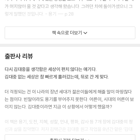
가 머지않아 올 것 같다고 생각해 왔습니다. 그러던 차에 돌아가셨으니 그
렇게 말했던 것입니다. - 용기 --- p.28
인간이 할 수 있는 모든 노력을 하고 마지막으로 기도만 남아있을 때 비로
책 속으로 더보기
소 기적이 기적처럼 오는 것이다. 그 속에는 용기와 기다림, 눈물과 한숨과
절망이 들어있다. 기적은 준비하는 사람에게, 또 간절하게 바라는 사람에
게 찾아오는 것이다. - 용기 --- p.47
출판사 리뷰
김대중은 정치적 담판을 하면 거의 매번 상대에 ‘밀린다’는 인상을 줬다. 강
다시 김대중을 생각함은 세상이 편치 않다는 얘기다.
경한 인물과 겨룰 때는 더욱 그랬다. 김대중이 파국을 원치 않았기 때문이
김대중 없는 세상은 참 빠르게 흘러갔는데, 뒤로 간 게 맞다.
었다. 김대중은 ‘모 아니면 도’를 선택하는 정치인들을 경계했다. 차선과 차
악마저 팽개친 반대를 위한 반대, 감정을 앞세운 협상, 국민 복리를 무시한
더 걱정되는 건 이 나라의 장년 세대가 젊은이들에게 해줄 말이 마땅찮다
당략은 최악을 불러올 뿐이었다. - 도전 --- p.57
는 점이다. 빈말이라도 용기를 부어주지 못한다. 어른이, 시대의 어른이 보
이지 않는다. 김대중이라면 지금 이 상황에서 어떻게 했을까?
“전쟁은 전부 40대 이상의 사람만 가라. 나이 먹은 사람들이 자기들은 전
쟁에 안 가니까 쉽게 결정해서 젊은 사람들을 죽게 한다. 그러니까 나이 먹
이 책은 용기, 도전, 지혜, 성찰, 인내, 평화, 감사 등 7개 장에 김대중의 정
는 사람들이 전쟁에 나가서 죽든지 살든지 해야 한다.” -2006년 10월 19
신과 삶을 집약했다. 저자 김택근은 김대중 원고 작업을 8년간 맡은 ‘김대
일 서울대 강연 --- p.78
중 전문가’이자 기자이며 시인이다. 김대중의 신념과 역정을 담긴 말의 정