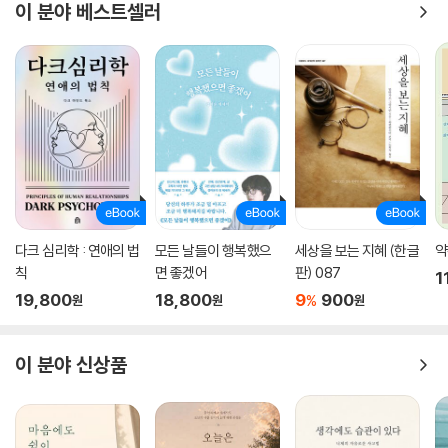
이 분야 베스트셀러
다크 심리학 : 연애의 법
모든 날들이 행복했으
세상을 보는 지혜 (한글
약
칙
면 좋겠어
판) 087
1
19,800
18,800
9
900
%
원
원
원
이 분야 신상품