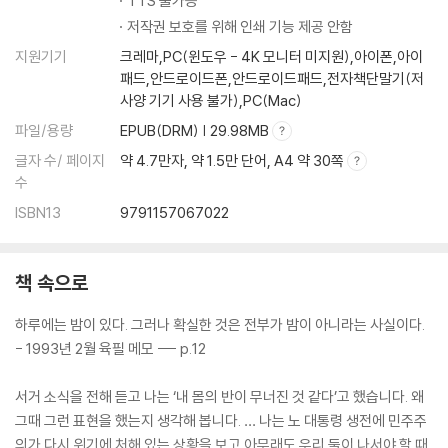
TTS 불가능
저작권 보호를 위해 인쇄 기능 제공 안함
지원기기
크레마,PC(윈도우 - 4K 모니터 미지원),아이폰,아이
패드,안드로이드폰,안드로이드패드,전자책단말기(저
사양 기기 사용 불가),PC(Mac)
파일/용량
EPUB(DRM) | 29.98MB
글자 수/ 페이지
약 4.7만자, 약 1.5만 단어, A4 약 30쪽
수
ISBN13
9791157067022
책 속으로
하루에는 밤이 있다. 그러나 확실한 것은 전부가 밤이 아니라는 사실이다.
- 1993년 2월 육필 메모 --- p.12
서거 소식을 전해 듣고 나는 ‘내 몸의 반이 무너진 것 같다’고 했습니다. 왜
그때 그런 표현을 했는지 생각해 봅니다. … 나는 노 대통령 생전에 민주주
의가 다시 위기에 처해 있는 상황을 보고 아무래도 우리 둘이 나서야 할 때