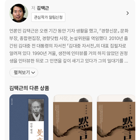
저
김택근
관심작가 알림신청
언론인 김택근은 오랜 기간 동안 기자 생활을 했고, 『경향신문』 문화
부장, 종합편집장, 경향닷컴 사장, 논설위원을 역임했다. 2010년 출
간된 김대중 전 대통령의 자서전 『김대중 자서전』의 대표 집필자로
알려져 있다. 1990년 겨울, 생전에 인터뷰를 거의 하지 않았던 권정
생을 인터뷰한 뒤로 그 인연을 깊이 새기고 있다가 그의 일대기를 이
야기로 엮었다. 1954년에 태어나 전북 정읍시 신태인읍에서 자랐고
펼쳐보기
동국대 국문학과를 졸업했다. 1983년 박두진 시인의 추천으로 「현대
문학」을 통해 등단했다. 독특한 문체의 산문은 예리함과 따스함을 동
김택근
의 다른 상품
시에 품고 있다. 환경과 문명 비평의