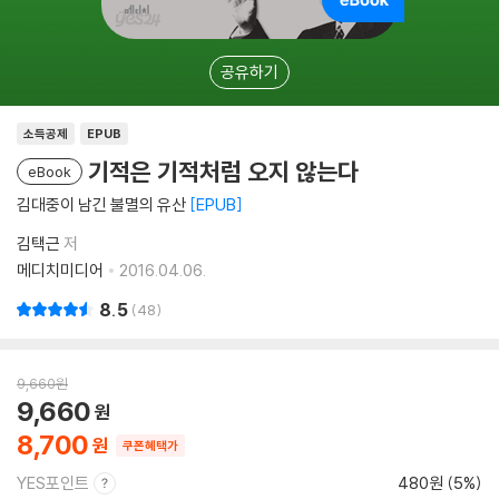
공유하기
소득공제
EPUB
기적은 기적처럼 오지 않는다
eBook
김대중이 남긴 불멸의 유산
EPUB
김택근
저
메디치미디어
2016.04.06.
8.5
48
9,660
원
9,660
8,700
쿠폰혜택가
YES포인트
480원 (5%)