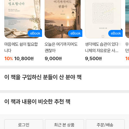
마음에도 쉼이 필요합
오늘은 여기까지여도
생각에도 습관이 있다 :
우
니다
괜찮아
니체의 자유로운 사고
던
법
10
10,800
9,000
9,500
1
%
원
원
원
이 책을 구입하신 분들이 산 분야 책
이 책과 내용이 비슷한 추천 책
로그인
최근 본 상품
주문/배송