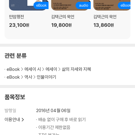
만암평전
김택근의 묵언
김택근의 묵언
23,100
19,800
13,860
원
원
원
관련 분류
eBook
에세이 시
에세이
삶의 자세와 지혜
eBook
역사
인물이야기
품목정보
발행일
2016년 04월 06일
이용안내
배송 없이 구매 후 바로 읽기
이용기간 제한없음