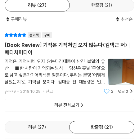
찢어지면 죽었다.
리뷰
27
한줄평
21
적 약자를 위해 뭔가 해내려고 했다. 만일 한반도에 평화가 찾아왔다면, 그
재판관 문응식(육군소장의 입이 찢어졌다. “김대중, 사형.” - 성찰 --- p.1
가 희구하는 민주주의가 계속 발전해 갔더라면, 김대중은 세계시민이자 리
54
구매리뷰
추천순
더로서 환경과 전쟁을 막는 일에 기꺼이, 더 오랫동안 헌신할 수 있었을 것
이다.
나는 일반적 인상과는 달리 참 눈물이 많다. 남 앞에서 안 보이려고 애쓸 뿐
종이책
구매
이다. -1980년 미공개 옥중 수상 --- p.160
우리는 김대중이 그립다. 그러나 그리움이 전부가 아니다.
[Book Review] 기적은 기적처럼 오지 않는다(김택근 저)｜
김대중의 사상과 지혜는 형형하게 통용된다.
메디치미디어
김대중은 이렇게 주장했다. “맹자는 심지어 옳지 않은 왕을 죽이는 것까지
지금, 김대중이라면 우리에게 어떤 통찰을 줄 것인가?
기적은 기적처럼 오지 않는다김대중이 남긴 불멸의 유
도 인정했다. 폭군은 죽이는 것이 정당한 것인가를 물었을 때 맹자는 왕이
산 ■ 한 사람이 기억되는 방식 당신은 훗날 '무엇'으
하늘로부터 위임받은 통치권을 잃게 되면 백성의 충성을 받을 자격이 없다
로 남고 싶은가? 어리석은 질문이다. 우리는 분명 '어떻게
고 했으며, 백성이 첫째이고 국가(사직가 둘째이며 그다음이 왕이라고 말
살았는지'로 기억될 뿐이다. 김대중 전 대통령은 말했
했다. 중국의 민본 철학은 ‘민심이 천심이다’고 했으며, ‘백성을 하늘로 여
다."의롭게 살려는 사람은 보상에서 만족을 얻으려 하지
y***9
2018.10.29.
신고
2
댓글
0
기라’고 가르치고 있다. - 성찰 --- p.167
말고 자기 삶의 존재양식 그 자체에서 만족을 구해야 한
다. 그리고 역사가 반드시 바른 보답을 준다
리뷰 전체보기
김대중은 민주주의가 국가 단위를 넘어 지구촌에 스며든다면 모든 생명에
평화가 깃들 수 있다고 봤다.
“우리 지구 상의 형제인 날짐승·들짐승·식물들과 물·공기·흙·바위까지도
리뷰
27
한줄평
21
정당한 생존권과 건강한 생활을 유지할 수 있는 ‘전 지구적 민주주의’를 실
현하고 싶었다.” - 평화 --- p.189