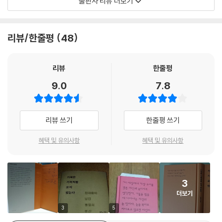
출판사 리뷰 더보기
수(精髓)를 고르고, 그 안에 숨은 함의를 풀어냈다.
김대중은 시위 때마다 평화로운 집회를 기대했다. 1978년 박정희 정권의
긴급조치라는 살기(殺氣가 사회 구석구석을 핥을 때도 특별감옥이라 불
김대중은 사망의 골짜기에서 내일을 설계했다
리뷰/한줄평
48
린 서울대 병원에서 이런 메모를 썼다. - 도전 --- p.83
김대중은 내일은 새날이 펼쳐질 것이라 믿었던 긍정의 정치인이었다. 현실
정치가 ‘더럽다’고 정치를 미화하거나 회피하지 않았다. 김대중은 자신에
햇볕정책은 참으로 지난한 사업입니다. 용기와 인내가 필요합니다. 정성과
게 주어진 수난과 불행을 내일의 기회와 에너지로 바꾸려 최선을 다했다.
리뷰
한줄평
지혜가 필요합니다. 수많은 난관을 헤쳐 나가야만 합니다. 그러나 저는 이
사망의 골짜기에 떨어졌어도 내일을 설계했다. 기회는 천사의 얼굴로만 오
9.0
7.8
것이 역사의 순리하고 생각합니다. 세계인의 바람이고 우리 민족이 사는
지 않고 악마의 모습으로도 찾아온다고 믿었다.
길이라고 생각합니다. - 도전 --- p.100
인간 김대중, 그 내면의 풍경
리뷰 쓰기
한줄평 쓰기
문화예술인은 간섭하면 죽는다. -2007년 11월 22일 창작인 포럼 특별강
한편으로 이 책은 너무나 인간적인 김대중을 담아낸다. 일반의 인상과 달
연에서 - 도전 --- p.110
리 김대중은 눈물이 많았다. 형제 중에서 겁도 가장 많았다. 그렇지만 해야
혜택 및 유의사항
혜택 및 유의사항
할 일이기에 했고, 참아야할 이유가 있다면 참았다. 다독가 김대중은 고심
행운은 언제나 아름다운 모습으로 미소를 지으며 우리에게 찾아오는 것이
끝에 행동하는 사람이었기에, 연설문 한 줄, 인터뷰 한 문장도 언제나 진지
아닙니다. 때로는 험한 모습을 띠면서 으르릉거리며 오기도 합니다. - 지혜
했다. 섬사람 김대중이 엄혹한 군사독재를 뚫고 ‘이름을 지키며 살아내려
--- p.124
3
면’ 가벼움과 안락함을 누릴 수 없었다. 거의 매순간 유혹을 참아내야 했다.
더보기
재판장의 입 모양을 뚫어지게 보았다. 입술이 옆으로 찢어지면 사, 사형이
하지만 김대중은 꽃, 나무, 강아지, 아내와 함께하는 시간을 온전히 즐길
3
5
었고, 입술이 앞쪽으로 튀어나오면 무, 무기징역이었다. 입이 나오면 살고,
줄 아는 사람이었다. 대자연의 생명을 귀히 여겼고, 여성과 이민자 등 사회