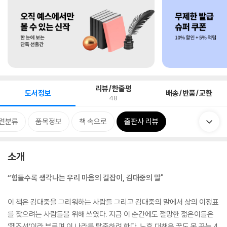
리뷰/한줄평
도서정보
배송/반품/교환
48
련분류
품목정보
책 속으로
출판사 리뷰
소개
“힘들수록 생각나는 우리 마음의 길잡이, 김대중의 말"
이 책은 김대중을 그리워하는 사람들 그리고 김대중의 말에서 삶의 이정표
를 찾으려는 사람들을 위해 쓰였다. 지금 이 순간에도 절망한 젊은이들은
‘헬조선’이라 부르며 이 나라를 탈출하려 한다. 노후 대책은 꿈도 못 꾸는 4