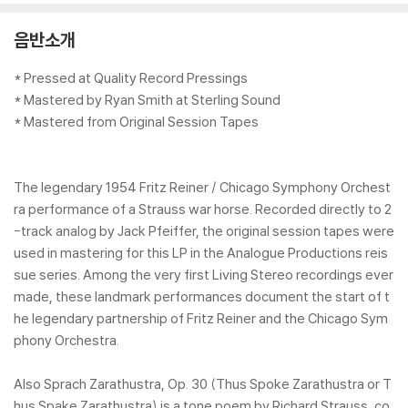
음반소개
* Pressed at Quality Record Pressings
* Mastered by Ryan Smith at Sterling Sound
* Mastered from Original Session Tapes
The legendary 1954 Fritz Reiner / Chicago Symphony Orchest
ra performance of a Strauss war horse. Recorded directly to 2
-track analog by Jack Pfeiffer, the original session tapes were
used in mastering for this LP in the Analogue Productions reis
sue series. Among the very first Living Stereo recordings ever
made, these landmark performances document the start of t
he legendary partnership of Fritz Reiner and the Chicago Sym
phony Orchestra.
Also Sprach Zarathustra, Op. 30 (Thus Spoke Zarathustra or T
hus Spake Zarathustra) is a tone poem by Richard Strauss, co