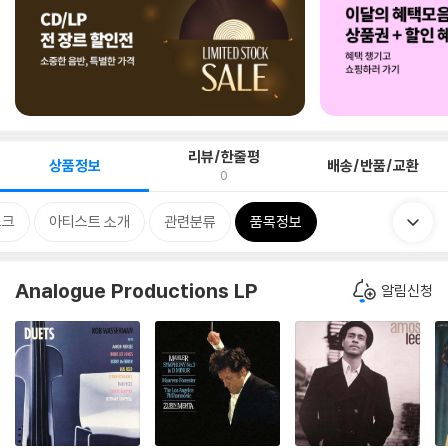
리뷰/한줄평
상품정보
배송/반품/교환
0
스크
아티스트 소개
관련분류
품목정보
Analogue Productions LP
알림신청