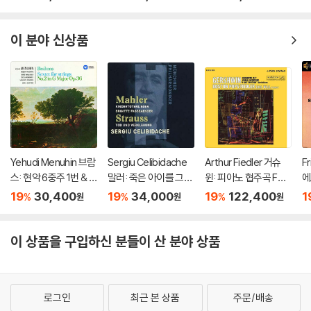
omplete String Quar
Ma Vlast)
올
tets, Trout Quintet
스
& String Trios)
쿠
이 분야 신상품
Yehudi Menuhin 브람
Sergiu Celibidache
Arthur Fiedler 거슈
F
스: 현악 6중주 1번 & 2
말러: 죽은 아이를 그리
윈: 피아노 협주곡 F장
에
번 (Brahms: String S
는 노래 / R. 슈트라우
조 (Gershwin: Conc
of
19
30,400
19
34,000
19
122,400
1
%
%
%
원
원
원
extets No.1 & 20) [H
스: 죽음과 변용 (Mahl
erto in F, Cuban Ove
e 
QCD]
er: Kindertotenliede
rture, I Got Rhythm)
Of
r, R. Strauss: Death a
[2LP]
[
이 상품을 구입하신 분들이 산 분야 상품
nd Transfiguration)
[UHQCD]
로그인
최근 본 상품
주문/배송