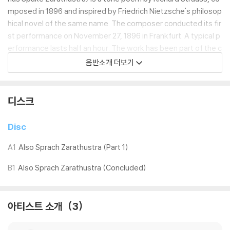
mposed in 1896 and inspired by Friedrich Nietzsche's philosop
hical novel of the same name. The composer conducted its fir
st performance on November 27, 1896 in Frankfurt. A typical p
erformance lasts half an hour. The work has been part of the c
lassical repertoire since its first performance in 1896. The initi
음반소개 더보기
al fanfare ? entitled "Sunrise" in the composer's program note
s ? became particularly well-known after its use in Stanley Ku
brick's 1968 film 2001: A Space Odyssey.
디스크
LP 구매시 참고 사항 안내드립니다.
Disc
※ 재킷/구성품/포장 상태
A1
Also Sprach Zarathustra (Part 1)
1) 제작/배송 과정에 따라 경미한 재킷 주름, 모서리 눌림, 갈라짐이 발생
B1
Also Sprach Zarathustra (Concluded)
할 수 있으며 속지(이너 슬리브)는 디스크와의 접촉으로 인해 갈라질 수
있습니다.
외관상 불량 확인되는 상품을 개봉 시엔 반품/교환 처리 불가합니다.
아티스트 소개
3
2) 디스크 라벨은 공정상 매끄럽게 부착되지 않을 수도 있으며 겉포장 비
닐은 품질보증대상이 아닙니다.