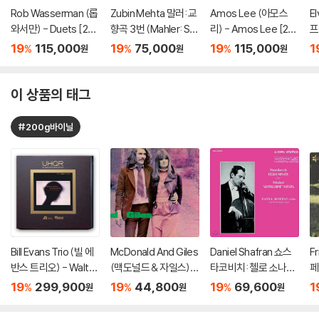
Rob Wasserman (롭
Zubin Mehta 말러: 교
Amos Lee (아모스
E
와서만) - Duets [2L
향곡 3번 (Mahler: Sy
리) - Amos Lee [2L
프
P]
mphony No. 3) [SA
P]
ck
19
115,000
19
75,000
19
115,000
1
%
%
%
원
원
원
CD Hybrid+CD]
이 상품의 태그
#200g바이닐
Bill Evans Trio (빌 에
McDonald And Giles
Daniel Shafran 쇼스
Fr
반스 트리오) - Waltz
(맥도널드 & 자일스) -
타코비치: 첼로 소나타
페
For Debby [2LP]
McDonald And Giles
/ 슈베르트: 아르페지
를
19
299,900
19
44,800
19
69,600
1
%
%
%
원
원
원
[LP]
오네 소나타 - 다닐 샤
마
프란 [LP]
he