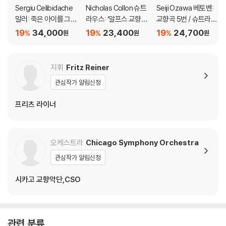
지되도록 디스크 센터 홀 구경이 작게 제작되는 경우가 있습니다. 턴테이
Sergiu Celibidache
Nicholas Collon 슈트
Seiji Ozawa 베토벤:
블 스핀들에 맞지 않는 경우에는 전용 제품 등을 이용하여 센터 홀을 조정
말러: 죽은 아이를 그리
라우스: ‘알프스 교향
교향곡 5번 / 슈트라우
는 노래 / R. 슈트라우
곡’, ‘네 개의 가곡’ Op.2
스: 영웅의 생애 (Beet
하시면 해결됩니다.
19
34,000
19
23,400
19
24,700
%
%
%
원
원
원
스: 죽음과 변용 (Mahl
7 (Strauss: Eine Alp
hoven: Symphonie
3) 디스크에 미세한 잔 흠집이 남아있거나 인쇄 면이 깨끗하지 않은 경우
er: Kindertotenliede
ensinfonie, Vier Lied
Nr.5/ Strauss: Ein He
가 있으며, 이는 상품의 불량이 아닙니다. 단, 재생에 이상이 있는 경우에는
r, R. Strauss: Death a
er Op.27)
ldenleben)
불량으로 인한 반품/교환이 가능합니다
지휘
Fritz Reiner
nd Transfiguration)
관심작가 알림신청
[UHQCD]
※ 컬러 디스크
아래에 해당하는 경우는 불량이 아니므로 개봉 후 반품/교환이 불가합니
프리츠 라이너
다.
1) 컬러 디스크는 웹 이미지와 실제 색상이 차이가 날 수 있습니다.
2) 컬러 디스크의 특성상 제작 공정시 앨범마다 색상 차이가 나는 경우도
오케스트라
Chicago Symphony Orchestra
있습니다.
관심작가 알림신청
3) 컬러 디스크는 제작 과정에서 다른 색상 염료가 섞여 얼룩과 번짐, 반점
등이 발생할 수 있습니다.
시카고 교향악단,CSO
※ 반품/교환 안내
1) 불량으로 인한 반품/교환 요청 시에는 불량 확인을 위해 개봉 시의 동영
관련 분류
상을 요청할 수 있으며, 동영상이 없는 경우 반품/교환이 제한될 수 있습니