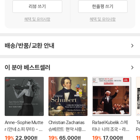
리뷰 쓰기
한줄평 쓰기
혜택 및 유의사항
혜택 및 유의사항
배송/반품/교환 안내
이 분야 베스트셀러
Anne-Sophie Mutte
Christian Zacharias
Rafael Kubelik 스메
Te
r (안네 소피 무터) - Ea
슈베르트: 현악 사중주
타나: 나의 조국 - 라파
Pa
st Meets West
전곡 외 (Schubert: C
엘 쿠벨릭 (Smetana:
a
19
22,900
19
65,000
19
17,000
1
%
%
%
원
원
원