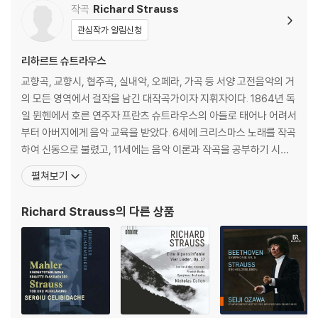
3) 일본 제작 LP는 대부분 겉비닐이 밀봉되어 있지 않습니다.
작곡
Richard Strauss
4) 디지털 다운로드 코드는 본사에서 공지 없이 증정 종료될 수 있습니다.
관심작가 알림신청
※ 재생 불량
리하르트 슈트라우스
1) 침압 조절 기능이 없는 턴테이블을 사용하시는 경우, (주로 올인원 형태
교향곡, 교향시, 협주곡, 실내악, 오페라, 가곡 등 서양 고전음악의 거
모델) 다이내믹 사운드의 편차가 큰 트랙을 재생할 때 이상 현상이 발생할
의 모든 영역에서 걸작을 남긴 대작곡가이자 지휘자이다. 1864년 독
수 있습니다.
일 뮌헨에서 호른 연주자 프란츠 슈트라우스의 아들로 태어나 어려서
기기 문제로 인해 발생하는 재생 불량 현상에 대해서는 반품/교환이 불가
부터 아버지에게 음악 교육을 받았다. 6세에 크리스마스 노래를 작곡
하니 침압 조절이 가능한 기기에서 재생하실 것을 권유 드립니다.
하여 신동으로 불렸고, 11세에는 음악 이론과 작곡을 공부하기 시작
2) 디스크는 정전기와 먼지로 인해 재생이 원활하지 않은 경우가 있습니
했다. 아버지가 바그너에 반하는 입장이었기에 그의 작품을 접하지
다. 전용 제품으로 이를 제거하면 대부분 해결됩니다.
펼쳐보기
못하다가 1874년 처음 만난 바그너 오페라에서 큰 감동을 받는다. 1
3) 바늘에 먼지가 쌓이는 경우에도 재생이 원활하지 않을 수 있습니다.
882년 뮌헨대학교에 입학하여 철학과 예술사를 공부했다. 당대 최고
Richard Strauss
의 다른 상품
지휘자 중 한 사람인 한스 폰 뷜로의 보조 지휘
※ 디스크 외관 불량
1) 열을 가하여 제작하는 바이닐 공정 특성상 디스크 표면이 미세하게 울
렁거리거나 휘어지는 경우가 있습니다.
재생이 불안정한 경우 스태빌라이저를 사용하시면 좀 더 안정적인 재생이
가능합니다.
2) 재생 음역의 왜곡을 최소화 하고 반복 재생시에도 최대한 일관되게 유