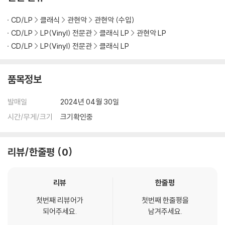
다.
CD/LP
클래식
관현악
관현악 (수입)
관련 사진과 동영상 및 재생 기기 모델명을 첨부하여 첨부하여 고객센터에
CD/LP
LP(Vinyl) 전문관
클래식 LP
관현악 LP
문의 바랍니다.
CD/LP
LP(Vinyl) 전문관
클래식 LP
2) LP는 잦은 배송 과정에서 재킷에 손상이 발생할 가능성이 높고 재판매
가 어려우므로 신중한 구매를 부탁드립니다.
품목정보
발매일
2024년 04월 30일
시간/무게/크기
크기확인중
리뷰/한줄평
0
리뷰
한줄평
첫번째 리뷰어가
첫번째 한줄평을
되어주세요.
남겨주세요.