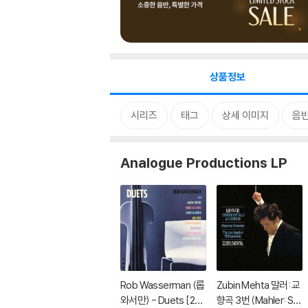
상품정보
시리즈
태그
상세 이미지
음
Analogue Productions LP
Rob Wasserman (롭
Zubin Mehta 말러: 교
와서만) - Duets [2L
향곡 3번 (Mahler: Sy