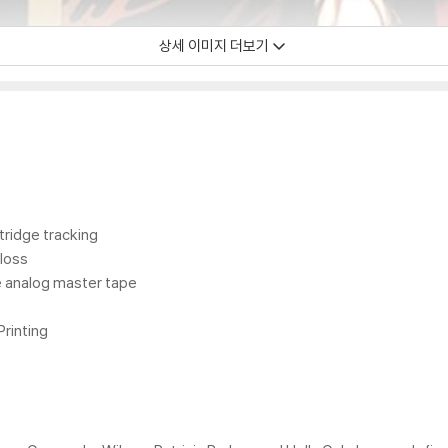
상세 이미지 더보기
ridge tracking
loss
 analog master tape
Printing