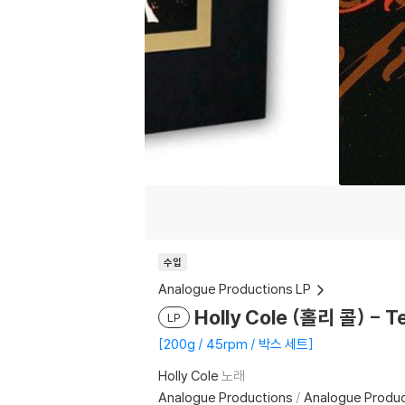
수입
Analogue Productions LP
Holly Cole (홀리 콜) - T
LP
200g / 45rpm / 박스 세트
Holly Cole
노래
Analogue Productions
/
Analogue Produc