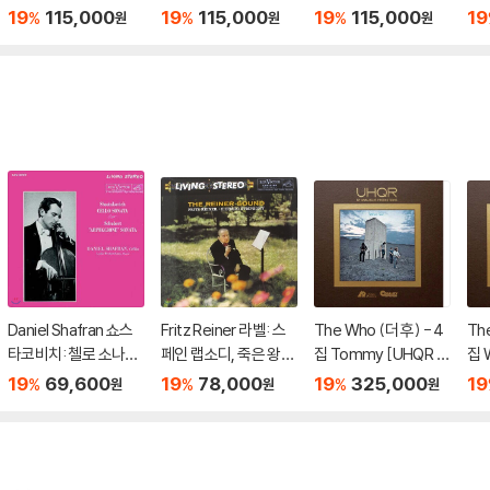
P]
ck! [2LP]
terglow [2LP]
스:
19
115,000
19
115,000
19
115,000
19
%
%
%
원
원
원
n) 
Daniel Shafran 쇼스
Fritz Reiner 라벨: 스
The Who (더 후) - 4
The
타코비치: 첼로 소나타
페인 랩소디, 죽은 왕녀
집 Tommy [UHQR 2
집 
/ 슈베르트: 아르페지
를 위한 파반느 / 라흐
LP]
R L
19
69,600
19
78,000
19
325,000
19
%
%
%
원
원
원
오네 소나타 - 다닐 샤
마니노프: 죽음의 섬 (T
프란 [LP]
he Reiner Sound) [L
P]