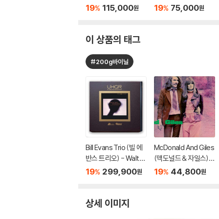
P]
mphony No. 3) [SA
19
115,000
19
75,000
%
%
원
원
CD Hybrid+CD]
이 상품의 태그
#200g바이닐
Bill Evans Trio (빌 에
McDonald And Giles
반스 트리오) - Waltz
(맥도널드 & 자일스) -
For Debby [2LP]
McDonald And Giles
19
299,900
19
44,800
%
%
원
원
[LP]
상세 이미지