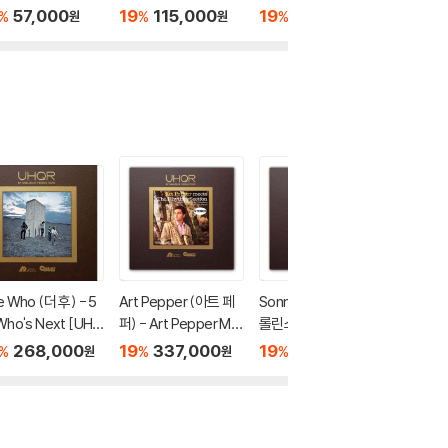
 고예스카스 (Spai
Distingue Lovers [2
렇게 말했다 (R. Strau
번 / 스
57,000
19
115,000
19
69,600
19
7
%
%
%
%
원
원
원
[SACD Hybrid]
LP]
ss: Also Sprach Zara
트루슈카 (
thustra, op. 30) [LP]
y: Petr
 Who (더 후) - 5
Art Pepper (아트 페
Sonny Rollins (소니
Steely
Who's Next [UHQ
퍼) - Art Pepper Me
롤린스) - Way Out W
댄) - 5집
P]
ets the Rhythm Sec
est [투명 컬러 2LP]
Scam [
268,000
19
337,000
19
337,000
19
2
%
%
%
%
원
원
원
tion [투명 컬러 2LP]