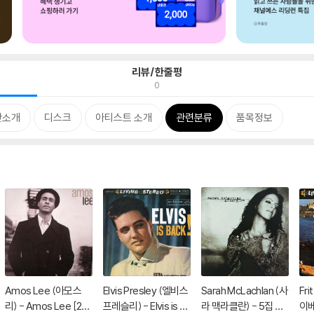
리뷰/한줄평
0
반소개
디스크
아티스트 소개
관련분류
품목정보
Amos Lee (아모스
Elvis Presley (엘비스
Sarah McLachlan (사
Fri
리) - Amos Lee [2L
프레슬리) - Elvis is Ba
라 맥라클란) - 5집 Af
이베