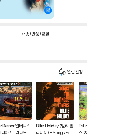
배송/반품/교환
알림신청
tz Reiner 알베니즈:
Billie Holiday (빌리 홀
Fritz Reiner 슈트라우
Hyperio
리아 / 그라나도
리데이) - Songs For
스: 차라투스트라는 이
토벤: 피