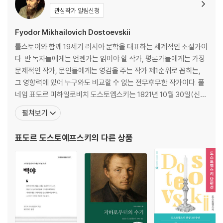
관심작가 알림신청
제1부
제2부
Fyodor Mikhailovich Dostoevskii
제3부
톨스토이와 함께 19세기 러시아 문학을 대표하는 세계적인 소설가이
제4부
다. 반 독자들에게는 언젠가는 읽어야 할 작가, 평론가들에게는 가장
문제적인 작가, 문인들에게는 영감을 주는 작가 제1순위로 꼽히는,
해설
그 영향력에 있어 누구와도 비교할 수 없는 전무후무한 작가이다. 풀
지은이에 대해
네임 표도르 미하일로비치 도스토옙스키는 1821년 10월 30일(신력
옮긴이에 대해
으로는 11월 11일) 군의관이었던 미하일 안드레예비치의 둘째 아들
펼쳐보기
로 태어났다. 그의 아버지는 모스크바 빈민 병원에서 일했으며, 잔인
할 정도로 엄격한 성격의 소지주였다. 종교적이고 온화한 성격의 어
표도르 도스토예프스키
의 다른 상품
머니와는 달리, 잔혹한 아버지의 이미지는 도스토옙스키에