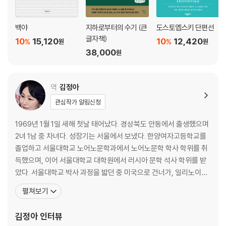
백야
지하로부터의 수기 (큰
도스토옙스키 단편선
글자책)
10
15,120
10
12,420
%
%
원
원
38,000
원
역
김정아
관심작가 알림신청
1969년 1월 1일 새해 첫날 태어났다. 경상북도 안동에서 출생했으며
2녀 1남 중 차녀다. 성장기는 서울에서 보냈다. 한양여자고등학교를
졸업하고 서울대학교 노어노문학과에서 노어노문학 학사 학위를 취
득했으며, 이어 서울대학교 대학원에서 러시아 문학 석사 학위를 받
았다. 서울대학교 박사 과정을 밟던 중 미국으로 건너가, 일리노이대
학교 어배너 섐페인(University of Illinois at Urbana.Champaig
펼쳐보기
n) 대학원 슬라브어문학부에서 석사 학위를, 동 대학원에서 슬라브
문학 박사 학위를 취득했다. 또한 슬라브어문학부 대학원에서 폴란드
김정아
인터뷰
문학을 부전공했다. 박사 학위