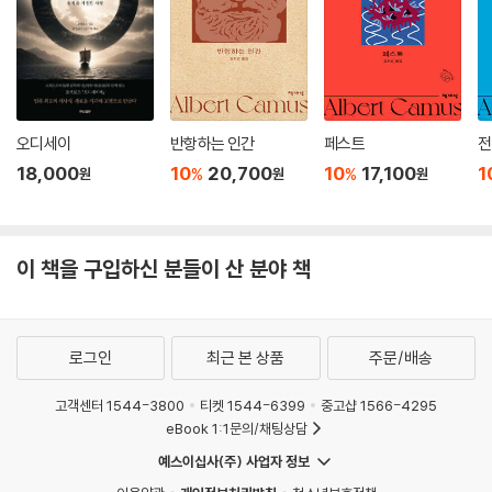
인물에게는 불 속에 던져 넣은 돈을 맨손으로 꺼내면 다 주겠다는 막장 드
라마와도 같은 장면이 펼쳐진다.
이런 세속적인 소재를 다루면서 신과 인간, 파멸과 구원 등의 철학적 사상
을 버무려 내어 시공을 뛰어넘는 예술로 승화시켰다는 데 도스토옙스키의
위대함이 존재한다. 그의 테마는 직설적인 시대 비판을 넘어 시공을 초월
오디세이
반항하는 인간
페스트
전
하는 철학적 문제들을 녹여 내고 있다. 언제나 돈과 시간에 쫓겨 기일을 맞
18,000
10
20,700
10
17,100
1
%
%
원
원
원
추기 위해 서두르며 글을 써 내려갔지만, 작가의 천재성은 이 작품을 장르
적 기법으로 빈틈없이 아귀가 맞는 완벽한 장편으로 태어나게끔 했다. 하
나의 인물 나스타시야 필리포브나의 개인적 체험 속에 시대의 여성 문제를
이 책을 구입하신 분들이 산 분야 책
녹여 내고 있으며, 사회 문제에 대한 지적뿐만이 아니라, 상처받은 자존심
강한 여성의 심리적 문제 및 구원과 파멸이라는 거대 철학의 문제를 모두
아우르고 있다. 도스토옙스키의 부차적 인물들 역시 위트나 유머의 원천이
며 무거운 작품에 활력을 주기도 하나, 그것은 때로 우스움에서 그치지 않
로그인
최근 본 상품
주문/배송
고, 두려움을 불러일으키기도 하고, 때로는 철학적인 주요 테마가 그들의
입을 통해 언급되기도 한다. 레베데프의 묵시록 해석이 그러하고, 이폴리
고객센터 1544-3800
티켓 1544-6399
중고샵 1566-4295
트의 자연법칙과 자유의지의 테마가 그러하다. 그것은 도스토옙스키의 전
eBook 1:1문의/채팅상담
작품을 관통하는 거대 테마들이다.
예스이십사(주) 사업자 정보