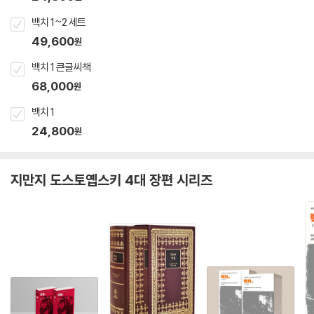
백치 1~2 세트
49,600
원
백치 1 큰글씨책
68,000
원
백치 1
24,800
원
지만지 도스토옙스키 4대 장편 시리즈