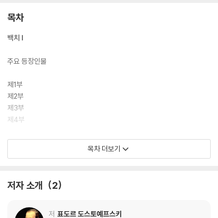
목차
백치 Ⅰ
주요 등장인물
제1부
제2부
제3부
제4부
해설
목차 더보기
지은이에 대해
옮긴이에 대해
저자 소개
2
백치 Ⅱ
주요 등장인물
저
표도르 도스토예프스키