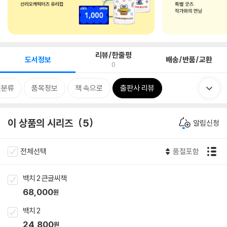
리뷰/한줄평
도서정보
배송/반품/교환
0
련분류
품목정보
책 속으로
출판사 리뷰
이 상품의 시리즈
5
알림신청
전체선택
품절포함
백치 2 큰글씨책
68,000
원
백치 2
24,800
원