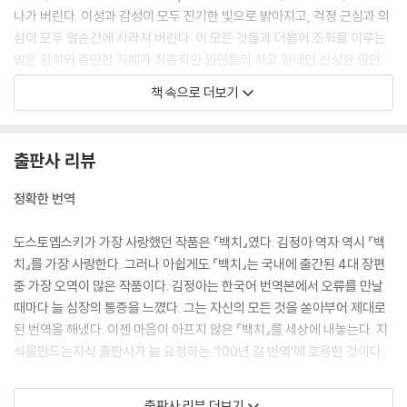
나가 버린다. 이성과 감성이 모두 진기한 빛으로 밝아지고, 걱정 근심과 의
심이 모두 일순간에 사라져 버린다. 이 모든 것들과 더불어 조화를 이루는
밝은 환희와 충만한 지혜가 최종적인 원인들의 최고 형태인 신성한 평안
속에 용해되어 버린다. 그러나 이 순간, 이 눈부신 광휘는 단지 발작이 시작
책 속으로 더보기
하기 직전의 마지막 1초(절대로 1초를 넘지 않는다)에 지나지 않는다.
어떤 형태로든 간에, 자네의 씨앗을 뿌리고, 자네의 ‘자선’을 뿌리고, 자네
출판사 리뷰
의 선행을 뿌리면서 자네는 자네 개성의 일부를 내주고, 자네 안에 타인의
일부를 받아들이는 걸세. 자네는 서로서로 상호적으로 참여하는 걸세. 조
정확한 번역
금 더 주의를 기울인다면, 자네는 지식과 전혀 기대치도 않던 발견으로 보
상을 받게 될 걸세. 결국 자네는 자네의 행위를 과학을 바라보듯 보게 될 것
도스토옙스키가 가장 사랑했던 작품은 『백치』였다. 김정아 역자 역시 『백
이 분명하네. 과학은 평생 동안 자네를 사로잡아 자네의 삶 전체를 가득 채
치』를 가장 사랑한다. 그러나 아쉽게도 『백치』는 국내에 출간된 4대 장편
울 걸세. 한편 자네의 모든 사상, 자네가 뿌린 씨앗들은 어쩌면 자네에게서
중 가장 오역이 많은 작품이다. 김정아는 한국어 번역본에서 오류를 만날
이미 잊혔을지도 모르지만, 뿌리를 내리고 쑥쑥 자라날 걸세. 자네에게서
때마다 늘 심장의 통증을 느꼈다. 그는 자신의 모든 것을 쏟아부어 제대로
씨를 받은 사람은 다른 사람에게 전해 줄 테니까. 그러니 미래의 인간의 운
된 번역을 해냈다. 이젠 마음이 아프지 않은 『백치』를 세상에 내놓는다. 지
명을 해결하는 데 자네가 어떤 역할을 할지 어떻게 알겠나?
식을만드는지식 출판사가 늘 요청하는 ‘100년 갈 번역’에 호응한 것이다.
그녀는 아무것도 소중히 여기지 않았다. 특히 자기 자신을 소중히 여기지
김정아의 번역은 정확하고 “힙”하다. 즉, 지극히 현대적이어서 요즘 말로
출판사 리뷰 더보기