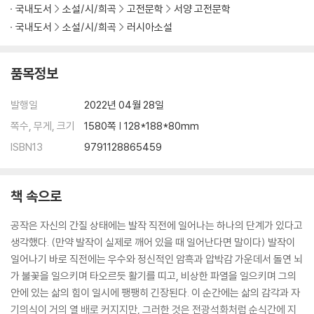
국내도서
소설/시/희곡
고전문학
서양 고전문학
국내도서
소설/시/희곡
러시아소설
품목정보
발행일
2022년 04월 28일
쪽수, 무게, 크기
1580쪽 | 128*188*80mm
ISBN13
9791128865459
책 속으로
공작은 자신의 간질 상태에는 발작 직전에 일어나는 하나의 단계가 있다고
생각했다. (만약 발작이 실제로 깨어 있을 때 일어난다면 말이다) 발작이
일어나기 바로 직전에는 우수와 정신적인 암흑과 압박감 가운데서 돌연 뇌
가 불꽃을 일으키며 타오르듯 활기를 띠고, 비상한 파열을 일으키며 그의
안에 있는 삶의 힘이 일시에 팽팽히 긴장된다. 이 순간에는 삶의 감각과 자
기의식이 거의 열 배로 커지지만, 그러한 것은 전광석화처럼 순식간에 지