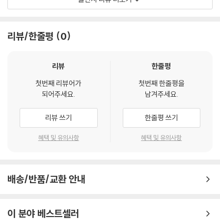
않았다. (그녀가 이미 오래전부터 자신을 소중히 여기지 않게 되었다는 것
설명하듯 쉽고, 역자의 발랄함이 더해져 유연하고 따뜻하고 친절하다. 덕
을 깨닫거나, 그런 감정이 정말 심각한 것임을 믿는 것은, 토츠키 같은 회의
분에 대작이 가진 위엄과 육중함에 짓눌리지 않게 한다. 고교 3학년 때 『죄
론자나 세속적인 냉소주의자에게는 정말 많은 지혜와 통찰력을 필요로 하
와 벌』에 매료된 이후 『죄와 벌』로 박사논문을 쓰고 도스토옙스키 작품들
리뷰/한줄평
0
는 것이다) 나스타시야 필리포브나는 무자비할 정도의 혐오감을 느끼고
을 번역하면서 30년 넘게 그에게 영혼을 저당 잡힌 채 살아왔다.
있는 이 사람을 욕되게 할 수만 있다면, 시베리아로 가건 징역을 살게 되건
수단방법을 가리지 않고 처절히 철저하게 자신을 파괴시킬 만반의 준비가
도스토옙스키의 4대 장편은 각 작품의 분량이 대하소설에 육박할 정도로
리뷰
한줄평
되어 있었다.
장대하다. 이 대작들의 번역 역시 치열한 작업이다. 한 사람이 4대 장편을
첫번째 리뷰어가
첫번째 한줄평을
--- 본문 중에서
다 번역한 사례가 세계적으로 드물고, 한국에서는 유일무이하다. 4대 장편
되어주세요.
남겨주세요.
에는 도스토옙스키의 사상이 서로 잇닿아 있다. 고유한 문체 역시 각기 다
른 사람의 작업으로는 일관된 결을 살리기 어렵다. 한 사람의 번역이 필요
리뷰 쓰기
한줄평 쓰기
한 이유다.
혜택 및 유의사항
혜택 및 유의사항
국내 최초 도스토옙스키 4대 장편 번역 도전에 작가를 향한 애정과 열의로
뭉친 김정아 역자가 도전한다. 백 년 갈 번역으로 도스토옙스키를 국내에
소개하고, 그에 걸맞은 옷을 입히고자 출판사와 역자가 의기투합했다. 그
배송/반품/교환 안내
첫 책 『죄와 벌』이 2021년 1월 선보였고 이제 두 번째 책으로, 작가가 자신
의 창작 중에서 가장 아끼고 사랑한다고 말한 작품 『백치』를 선보인다. 역
자는 그간 출간된 번역본들의 오류를 바로잡고, 단어 하나하나를 곱씹어
이 분야 베스트셀러
번역해 냈다.