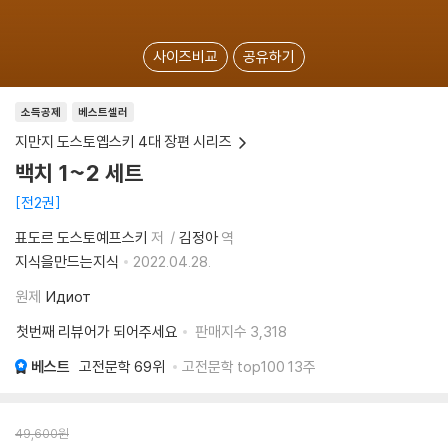
사이즈비교
공유하기
소득공제
베스트셀러
지만지 도스토옙스키 4대 장편 시리즈
백치 1~2 세트
전2권
표도르 도스토예프스키
저
김정아
역
지식을만드는지식
2022.04.28.
원제
Идиот
첫번째 리뷰어가 되어주세요
판매지수
3,318
베스트
고전문학
69위
고전문학 top100 13주
49,600
원