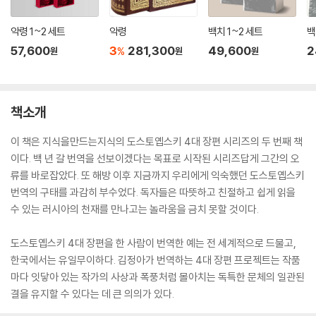
악령 1~2 세트
악령
백치 1~2 세트
백
57,600
3
281,300
49,600
2
%
원
원
원
책소개
이 책은 지식을만드는지식의 도스토옙스키 4대 장편 시리즈의 두 번째 책
이다. 백 년 갈 번역을 선보이겠다는 목표로 시작된 시리즈답게 그간의 오
류를 바로잡았다. 또 해방 이후 지금까지 우리에게 익숙했던 도스토옙스키
번역의 구태를 과감히 부수었다. 독자들은 따뜻하고 친절하고 쉽게 읽을
수 있는 러시아의 천재를 만나고는 놀라움을 금치 못할 것이다.
도스토옙스키 4대 장편을 한 사람이 번역한 예는 전 세계적으로 드물고,
한국에서는 유일무이하다. 김정아가 번역하는 4대 장편 프로젝트는 작품
마다 잇닿아 있는 작가의 사상과 폭풍처럼 몰아치는 독특한 문체의 일관된
결을 유지할 수 있다는 데 큰 의의가 있다.