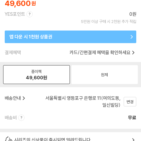
49,600
YES포인트
0원
5만원 이상 구매 시 2천원 추가 적립
앱 다운 시 1천원 상품권
결제혜택
카드/간편결제 혜택을 확인하세요
종이책
원제
49,600
원
배송안내
서울특별시 영등포구 은행로 11(여의도동,
변경
일신빌딩)
배송비
무료
시리즈의 신상품이 출시되면 알려드립니다.