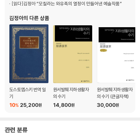
[읽다]
김정아 “모칠라는 와유족의 열정이 만들어낸 예술작품”
김정아
의 다른 상품
도스토옙스키 번역 일
원서발췌 지하생활자
원서발췌 지하생활자
기
의 수기
의 수기 (큰글자책)
10
25,200
14,800
30,000
%
원
원
원
관련 분류