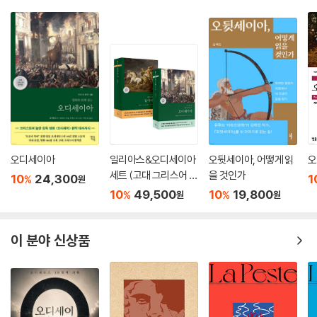
도스토옙스키 같은 천재 작가의 언어는 풍부하고 아름답고 충만한 언어다.
그것을 원어가 가진 힘 그대로 한글로 번역해 내기란 불가능하다. 하지만
하나의 단어, 하나의 문장을 곱씹고 또 곱씹어서 최대한 가깝게 한글로 옮
겨 내려 노력했다.
치정, 살인, 돈, 사랑, 욕망, 질투의 삼각관계 속에 철학을 담다
『백치』는 도스토옙스키의 4대 장편 중 『죄와 벌』을 잇는 두 번째 작품에 해
오디세이아
일리아스&오디세이아
오뒷세이아, 어떻게 읽
오
당한다. 이 작품에는 소설가, 심리 분석가, 철학가, 예언가로서 도스토옙스
세트 (고대 그리스어 완
을 것인가
10
24,300
1
%
원
키의 천재성이 유감없이 발휘되어 있다. 치정, 살인, 돈, 사랑과 욕망과 질
역본)
10
49,500
10
19,800
%
%
원
원
투의 삼각관계… 흥미진진한 관계와 사건 속에 작가의 철학이 녹아 있다.
토츠키는 보호자인 양 자신이 거두어들인 고아 나스타시야를 키워 첩으로
삼고는 필요 없어지자 돈 7만5000루블을 얹어 팔아 버리려 하며, 예판친
이 분야 신상품
장군은 연줄 많고 돈 많은 자기 연배의 토츠키를 자신의 딸 아델라이다와
결혼시키려 한다. 오만방자하고 방탕한 겉모습의 여인 나스타시야는 미시
킨을 사랑하는 마음과 사랑해서는 안 된다는 마음 사이에서 갈팡질팡한다.
7만5000루블을 위해 “더러운 여자” 나스타시야를 아내로 맞으려 했던